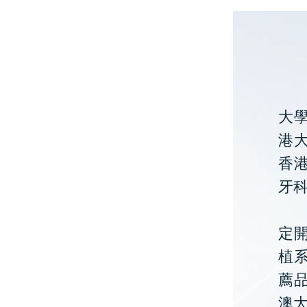
大
港大
香
牙
定開
植
薦
澳