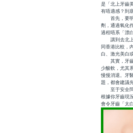
是「北上牙齒
有唔適感？到
首先，要明白
劑，通過氧化
過程唔系「漂
講到去北上做
同香港比較，
白、激光美白
其實，牙齒美
少酸軟，尤其
慢慢消退。牙
題，都會建議
至于安全問題
根據你牙齒現
會令牙齒「太