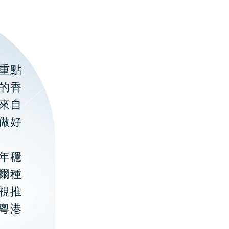
重點
的香
聚來自
做好
年穩
貝爾種
視推
粵港