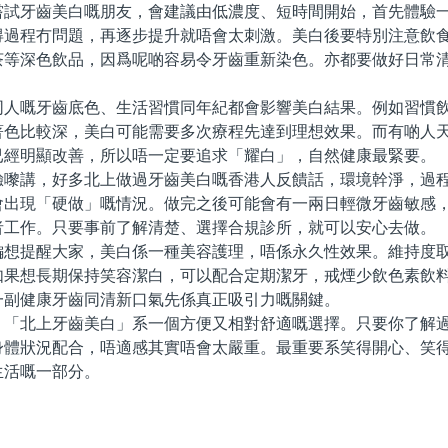
牙齒美白嘅朋友，會建議由低濃度、短時間開始，首先體驗一
得過程冇問題，再逐步提升就唔會太刺激。美白後要特別注意飲
茶等深色飲品，因爲呢啲容易令牙齒重新染色。亦都要做好日常
嘅牙齒底色、生活習慣同年紀都會影響美白結果。例如習慣飲
著色比較深，美白可能需要多次療程先達到理想效果。而有啲人
已經明顯改善，所以唔一定要追求「耀白」，自然健康最緊要。
講，好多北上做過牙齒美白嘅香港人反饋話，環境幹淨，過程
會出現「硬做」嘅情況。做完之後可能會有一兩日輕微牙齒敏感
者工作。只要事前了解清楚、選擇合規診所，就可以安心去做。
提醒大家，美白係一種美容護理，唔係永久性效果。維持度取
如果想長期保持笑容潔白，可以配合定期潔牙，戒煙少飲色素飲
一副健康牙齒同清新口氣先係真正吸引力嘅關鍵。
北上牙齒美白」系一個方便又相對舒適嘅選擇。只要你了解過
身體狀況配合，唔適感其實唔會太嚴重。最重要系笑得開心、笑
生活嘅一部分。