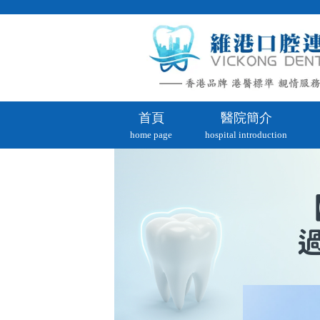
首頁
醫院簡介
home page
hospital introduction