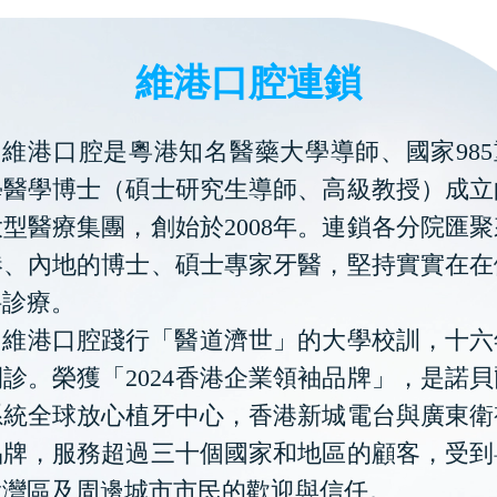
維港口腔連鎖
維港口腔是粵港知名醫藥大學導師、國家985
學醫學博士（碩士研究生導師、高級教授）成立
型醫療集團，創始於2008年。連鎖各分院匯
港、內地的博士、碩士專家牙醫，堅持實實在在
科診療。
維港口腔踐行「醫道濟世」的大學校訓，十六
診。榮獲「2024香港企業領袖品牌」，是諾
系統全球放心植牙中心，香港新城電台與廣東衛
品牌，服務超過三十個國家和地區的顧客，受到
大灣區及周邊城市市民的歡迎與信任。