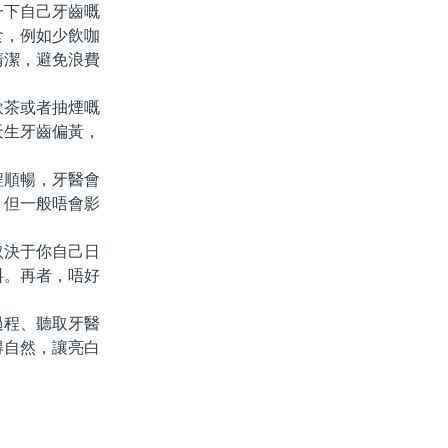
下自己牙齒嘅
食，例如少飲咖
清潔，避免浪費
茶或者抽煙嘅
天生牙齒偏黃，
順暢，牙醫會
，但一般唔會影
決于你自己日
料。再者，唔好
程、聽取牙醫
得自然，讓亮白