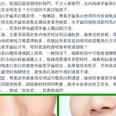
美白」呢個話題就變得好熱門。不少人都會問，去內地做牙齒美
底安全唔安全？今日就同大家詳細講下。
牙齒美白嘅原理。一般嚟講，專業牙齒美白會用到含有過氧化
作用去除牙齒表面氧化層或者著色物質，令牙齒回複較清新同亮
白」，而系科學地處理牙齒上嘅頑固汙漬。
，主要系因爲好多內地牙科診所設備較新，服務流程規範，環
內地有啲地方嘅選擇較多，有啲診所甚至提供唔同程度嘅美白方
或者牙齒貼片等。咁到底過程會唔會有唔適感呢？
白嘅唔適感因人而異。一般情況下，喺療程當中可能會感覺輕
系對冷熱比較敏感嘅人士。呢種感覺通常系暫時性，喺療程結束
醫喺進行美白前都會先檢查牙齒狀況，如果發現有蛀牙、牙肉炎
先處理好相關情況，避免美白過程中感到過度不適。
，專業診所都會用全球認可嘅美白劑濃度，確保唔會傷害牙釉
況同期望效果，調節療程時間同劑量，務求令效果自然又安全。
白」，變成「假笑容」，其實呢個問