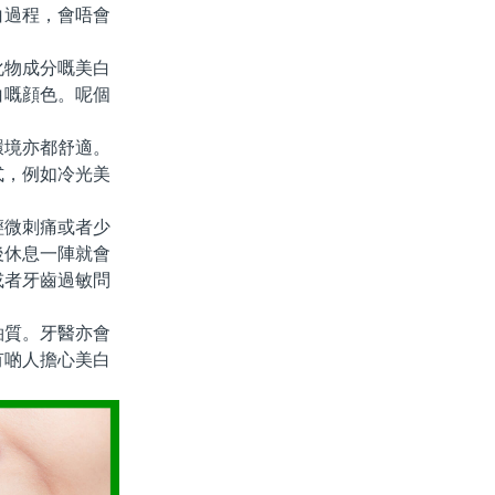
白過程，會唔會
物成分嘅美白
白嘅顔色。呢個
境亦都舒適。
式，例如冷光美
微刺痛或者少
後休息一陣就會
或者牙齒過敏問
質。牙醫亦會
有啲人擔心美白