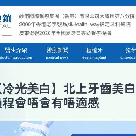
醫生介紹
醫療新聞
種植牙
箍
doctor introduction
medical news
dental implant
orthodont
冷光美白
【
】北上牙齒美白
過程會唔會有唔適感