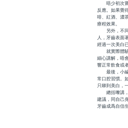
唔少初次嘗試
反應。如果覺
啡、紅酒、濃
療程效果。
另外，不同人
人，牙齒表面
經過一次美白
就實際體驗嚟
細心講解，唔
響正常飲食或
最後，小編想
常口腔習慣。
只睇到美白，
總括嚟講，「
建議，同自己
牙齒成爲自信