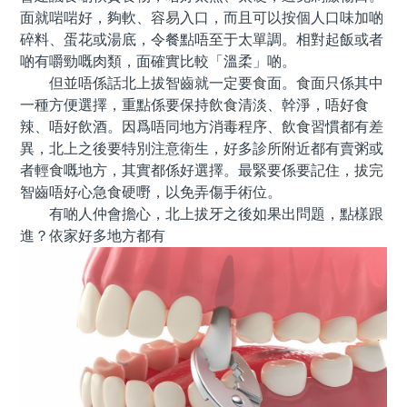
面就啱啱好，夠軟、容易入口，而且可以按個人口味加啲
碎料、蛋花或湯底，令餐點唔至于太單調。相對起飯或者
啲有嚼勁嘅肉類，面確實比較「溫柔」啲。
但並唔係話北上拔智齒就一定要食面。食面只係其中
一種方便選擇，重點係要保持飲食清淡、幹淨，唔好食
辣、唔好飲酒。因爲唔同地方消毒程序、飲食習慣都有差
異，北上之後要特別注意衛生，好多診所附近都有賣粥或
者輕食嘅地方，其實都係好選擇。最緊要係要記住，拔完
智齒唔好心急食硬嘢，以免弄傷手術位。
有啲人仲會擔心，北上拔牙之後如果出問題，點樣跟
進？依家好多地方都有