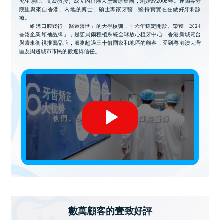
究生導師、高級教授）成立的香港大型醫療集團，創始於2008年。連鎖各分
院匯聚來自香港、內地的博士、碩士專家牙醫，堅持實實在在做好牙科診
療。
維港口腔踐行「醫道濟世」的大學校訓，十六年穩定開診。榮獲「2024
香港企業領袖品牌」，是諾貝爾種植系統全球放心植牙中心，香港新城電台
與廣東衛視推薦品牌，服務超過三十個國家和地區的顧客，受到粵港澳大灣
區及周邊城市市民的歡迎與信任。
數萬顧客的壹致好評