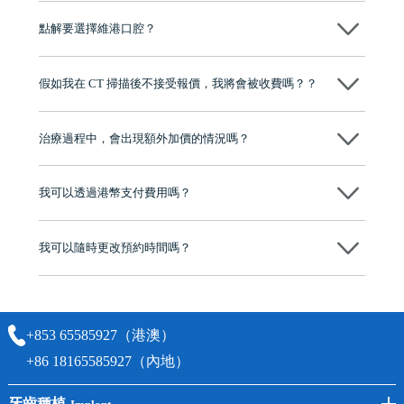
況、預算、期望，提供多種種植方案比你參考及選擇，並告知詳細的流
點解要選擇維港口腔？
程及費用，未開始實際治療服務前，不會收取任何費用
維港口腔踐行「醫道濟世」的大學校訓，各分院匯聚來自香港、內地的
博士碩士高資歷牙醫，十七年穩定開診。榮獲「2024香港企業領袖品
假如我在 CT 掃描後不接受報價，我將會被收費嗎？？
牌」、「2025香港企業領袖品牌」，是諾貝爾種植系統全球放心植牙中
心，香港新城電台與廣東衛視推薦品牌
不會！只要未開始實際服務之前，你不會被收取任何費用。
至今已服務超過三十個國家和地區的顧客，受到粵港澳大灣區及周邊城
市市民極高的口碑評價及信任推薦 珠海、深圳設有八大分院，香港亦設
治療過程中，會出現額外加價的情況嗎？
有咨詢及服務保障中心，有任何問題都可以隨時預約免費咨詢，讓人十
分放心
不會，治療前我們會詳細說明治療方案及對應的價錢，顧客同意並簽字
後，我們才會正式進行診療服務
我可以透過港幣支付費用嗎？
可以。維港口腔會按照當日匯率轉算收取費用，而匯率會及時告知客人
我可以隨時更改預約時間嗎？
可以，請盡早通過wechat或whatsapp聯絡我們，告知我們你原本預約的
時間及資料，並且重新預約的日期及時段
+853 65585927（港澳）
+86 18165585927（內地）
牙齒種植