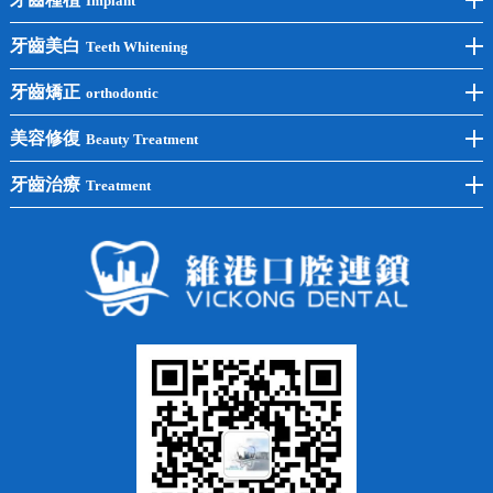
Implant
前牙種植
牙齒美白
Teeth Whitening
後牙種植
冷光美白
牙齒矯正
orthodontic
單顆種植
洗牙
牙齒矯正
美容修復
Beauty Treatment
半口種植
黃黑牙
兒童矯正
全瓷牙
牙齒治療
Treatment
全口種植
四環素牙
隱形矯正
牙缺失
蛀牙補牙
常見問題
齙牙
鑲牙
智齒
牙貼面
牙列不齊
烤瓷牙
牙齦出血
地包天
義齒
拔牙
牙周炎
根管治療