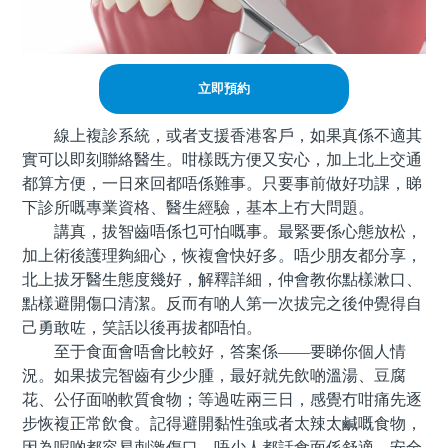
立即預約
線上複診系統，或者支援香港客戶，如果真係不適其
實可以即刻聯絡醫生。咁樣既方便又安心，加上北上交通
都算方便，一日來回都唔係難事。只要事前做好功課，睇
下診所嘅專業資格、醫生經驗，基本上冇大問題。
講真，拔智齒唔係乜可怕嘅事。最緊要係心態放松，
加上術後護理夠細心，恢複會快好多。唔少朋友都分享，
北上拔牙醫生態度幾好，解釋詳細，仲會教你點樣漱口、
點樣避開傷口清潔。反而有啲人第一次拔完之後仲覺得自
己勇敢咗，笑話以後再拔都唔怕。
至于食面會唔會比較好，答案係——要睇你個人情
況。如果拔完智齒有少少腫，最好就先飲啲溫湯、豆腐
花、公仔面啲軟質食物；等過咗兩三日，感覺冇咁痛先逐
步恢複正常飲食。記得避開黏性強或者太辣太鹹嘅食物，
因為呢啲都容易刺激傷口。唔少人都話食面係舒適、安全