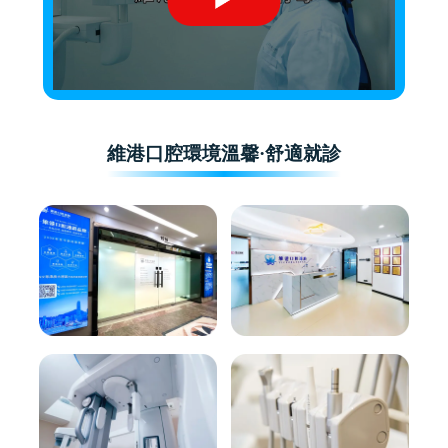
維港口腔環境溫馨·舒適就診