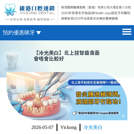
預約優惠睇牙
首頁 home page
澳門電話預約
【
冷光美白
】北上拔智齒食面
會唔會比較好
醫院簡介 hospital introduction
微信預約
醫生介紹 doctor introduction
WhatsApp預約
醫療新聞 medical news
種植牙 dental implant
箍牙 orthodontics
收費標準 change standard
2026-05-07
Vickong
冷光美白