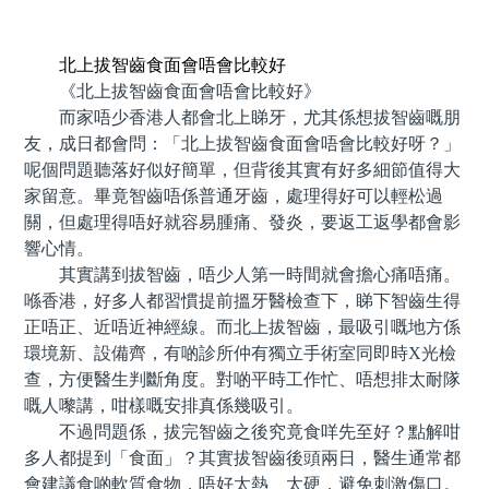
預約牙醫 contact us
北上拔智齒食面會唔會比較好
《北上拔智齒食面會唔會比較好》
而家唔少香港人都會北上睇牙，尤其係想拔智齒嘅朋
友，成日都會問：「北上拔智齒食面會唔會比較好呀？」
呢個問題聽落好似好簡單，但背後其實有好多細節值得大
家留意。畢竟智齒唔係普通牙齒，處理得好可以輕松過
關，但處理得唔好就容易腫痛、發炎，要返工返學都會影
響心情。
其實講到拔智齒，唔少人第一時間就會擔心痛唔痛。
喺香港，好多人都習慣提前搵牙醫檢查下，睇下智齒生得
正唔正、近唔近神經線。而北上拔智齒，最吸引嘅地方係
環境新、設備齊，有啲診所仲有獨立手術室同即時X光檢
查，方便醫生判斷角度。對啲平時工作忙、唔想排太耐隊
嘅人嚟講，咁樣嘅安排真係幾吸引。
不過問題係，拔完智齒之後究竟食咩先至好？點解咁
多人都提到「食面」？其實拔智齒後頭兩日，醫生通常都
會建議食啲軟質食物，唔好太熱、太硬，避免刺激傷口。