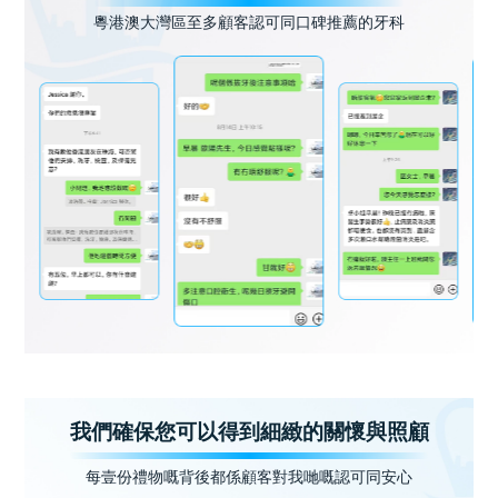
粵港澳大灣區至多顧客認可同口碑推薦的牙科
我們確保您可以得到細緻的關懷與照顧
每壹份禮物嘅背後都係顧客對我哋嘅認可同安心