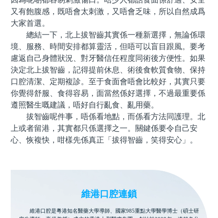
又有飽腹感，既唔會太刺激，又唔會乏味，所以自然成爲
大家首選。
總結一下，北上拔智齒其實係一種新選擇，無論係環
境、服務、時間安排都算靈活，但唔可以盲目跟風。要考
慮返自己身體狀況、對牙醫信任程度同術後方便性。如果
決定北上拔智齒，記得提前休息、術後食軟質食物、保持
口腔清潔、定期複診。至于食面會唔會比較好，其實只要
你覺得舒服、食得容易，面當然係好選擇，不過最重要係
遵照醫生嘅建議，唔好自行亂食、亂用藥。
拔智齒呢件事，唔係看地點，而係看方法同護理。北
上或者留港，其實都只係選擇之一。關鍵係要令自己安
心、恢複快，咁樣先係真正「拔得智齒，笑得安心」。
維港口腔連鎖
維港口腔是粵港知名醫藥大學導師、國家985重點大學醫學博士（碩士研