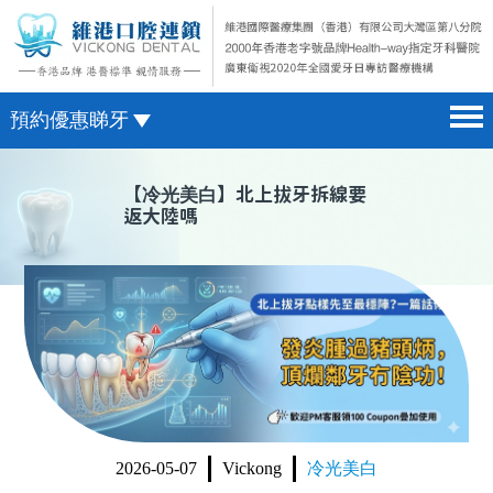
預約優惠睇牙
首頁 home page
澳門電話預約
【
冷光美白
】北上拔牙拆線要
返大陸嗎
醫院簡介 hospital introduction
微信預約
醫生介紹 doctor introduction
WhatsApp預約
醫療新聞 medical news
種植牙 dental implant
箍牙 orthodontics
收費標準 change standard
2026-05-07
Vickong
冷光美白