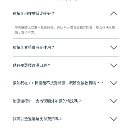
種植牙用咩材質比較好？
現在國際上普遍用嘅係純鈦。純鈦同人體骨質相容性高，愈合得快又穩
陣，安全可靠。
種植牙會唔會有副作用？
维港口腔種植術前會有專家醫生評估且出具植牙方案，術中使用微創植
牙設備進行微創操作，能有效減少創傷，並且都為高資曆專家醫生操
點解要選擇維港口腔？
作，會最大化避免一切副作用。
維港口腔踐行「醫道濟世」的大學校訓，各分院匯聚來自香港、內地的
博士碩士高資歷牙醫，十七年穩定開診。榮獲「2024香港企業領袖品
假如我在 CT 掃描後不接受報價，我將會被收費嗎？？
牌」、「2025香港企業領袖品牌」，是諾貝爾種植系統全球放心植牙中
心，香港新城電台與廣東衛視推薦品牌
不會！只要未開始實際服務之前，你不會被收取任何費用。
至今已服務超過三十個國家和地區的顧客，受到粵港澳大灣區及周邊城
市市民極高的口碑評價及信任推薦 珠海、深圳設有八大分院，香港亦設
治療過程中，會出現額外加價的情況嗎？
有咨詢及服務保障中心，有任何問題都可以隨時預約免費咨詢，讓人十
分放心
不會，治療前我們會詳細說明治療方案及對應的價錢，顧客同意並簽字
後，我們才會正式進行診療服務
我可以透過港幣支付費用嗎？
可以。維港口腔會按照當日匯率轉算收取費用，而匯率會及時告知客人