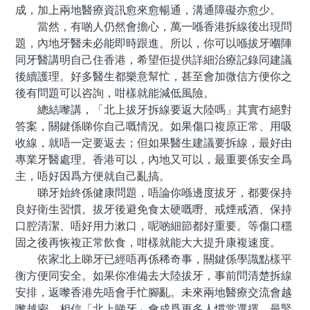
成，加上兩地醫療資訊愈來愈暢通，溝通障礙亦愈少。
當然，有啲人仍然會擔心，萬一喺香港拆線後出現問
題，內地牙醫未必能即時跟進。所以，你可以喺拔牙嗰陣
同牙醫講明自己住香港，希望佢提供詳細治療記錄同建議
後續護理。好多醫生都樂意幫忙，甚至會加微信方便你之
後有問題可以咨詢，咁樣就能減低風險。
總結嚟講，「北上拔牙拆線要返大陸嗎」其實冇絕對
答案，關鍵係睇你自己嘅情況。如果傷口複原正常、用吸
收線，就唔一定要返去；但如果醫生建議要拆線，最好由
專業牙醫處理。香港可以，內地又可以，最重要係安全爲
主，唔好因爲方便就自己亂搞。
睇牙始終係健康問題，唔論你喺邊度拔牙，都要保持
良好衛生習慣。拔牙後避免食太硬嘅嘢、戒煙戒酒、保持
口腔清潔、唔好用力漱口，呢啲細節都好重要。等傷口穩
固之後再恢複正常飲食，咁樣就能大大提升康複速度。
依家北上睇牙已經唔再係稀奇事，關鍵係學識點樣平
衡方便同安全。如果你准備去大陸拔牙，事前問清楚拆線
安排，返嚟香港先唔會手忙腳亂。未來兩地醫療交流會越
嚟越密，相信「北上睇牙」會成爲更多人慣常選擇。最緊