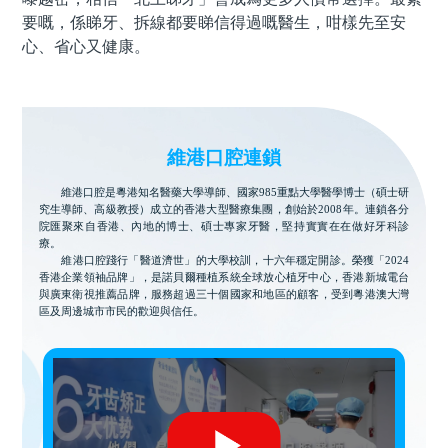
要嘅，係睇牙、拆線都要睇信得過嘅醫生，咁樣先至安
心、省心又健康。
維港口腔連鎖
維港口腔是粵港知名醫藥大學導師、國家985重點大學醫學博士（碩士研
究生導師、高級教授）成立的香港大型醫療集團，創始於2008年。連鎖各分
院匯聚來自香港、內地的博士、碩士專家牙醫，堅持實實在在做好牙科診
療。
維港口腔踐行「醫道濟世」的大學校訓，十六年穩定開診。榮獲「2024
香港企業領袖品牌」，是諾貝爾種植系統全球放心植牙中心，香港新城電台
與廣東衛視推薦品牌，服務超過三十個國家和地區的顧客，受到粵港澳大灣
區及周邊城市市民的歡迎與信任。