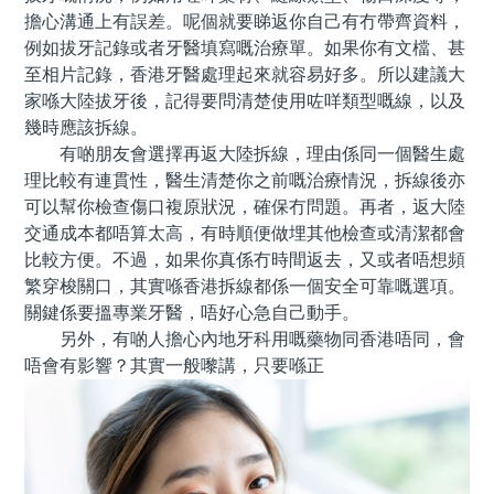
擔心溝通上有誤差。呢個就要睇返你自己有冇帶齊資料，
例如拔牙記錄或者牙醫填寫嘅治療單。如果你有文檔、甚
至相片記錄，香港牙醫處理起來就容易好多。所以建議大
家喺大陸拔牙後，記得要問清楚使用咗咩類型嘅線，以及
幾時應該拆線。
有啲朋友會選擇再返大陸拆線，理由係同一個醫生處
理比較有連貫性，醫生清楚你之前嘅治療情況，拆線後亦
可以幫你檢查傷口複原狀況，確保冇問題。再者，返大陸
交通成本都唔算太高，有時順便做埋其他檢查或清潔都會
比較方便。不過，如果你真係冇時間返去，又或者唔想頻
繁穿梭關口，其實喺香港拆線都係一個安全可靠嘅選項。
關鍵係要搵專業牙醫，唔好心急自己動手。
另外，有啲人擔心內地牙科用嘅藥物同香港唔同，會
唔會有影響？其實一般嚟講，只要喺正