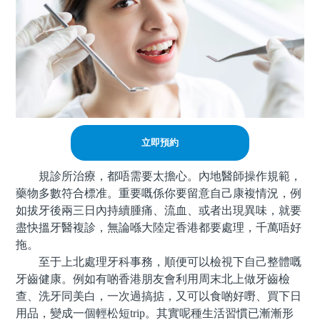
立即預約
規診所治療，都唔需要太擔心。內地醫師操作規範，
藥物多數符合標准。重要嘅係你要留意自己康複情況，例
如拔牙後兩三日內持續腫痛、流血、或者出現異味，就要
盡快搵牙醫複診，無論喺大陸定香港都要處理，千萬唔好
拖。
至于上北處理牙科事務，順便可以檢視下自己整體嘅
牙齒健康。例如有啲香港朋友會利用周末北上做牙齒檢
查、洗牙同美白，一次過搞掂，又可以食啲好嘢、買下日
用品，變成一個輕松短trip。其實呢種生活習慣已漸漸形