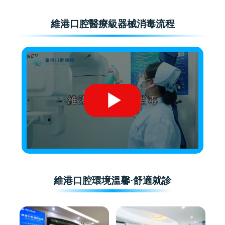
維港口腔醫療級器械消毒流程
維港口腔環境溫馨·舒適就診