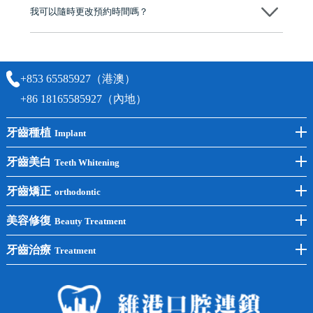
我可以隨時更改預約時間嗎？
可以，請盡早通過wechat或whatsapp聯絡我們，告知我們你原本預約的
時間及資料，並且重新預約的日期及時段
+853 65585927（港澳）
+86 18165585927（內地）
牙齒種植
Implant
前牙種植
牙齒美白
Teeth Whitening
後牙種植
冷光美白
牙齒矯正
orthodontic
單顆種植
洗牙
牙齒矯正
美容修復
Beauty Treatment
半口種植
黃黑牙
兒童矯正
全瓷牙
牙齒治療
Treatment
全口種植
四環素牙
隱形矯正
牙缺失
蛀牙補牙
常見問題
齙牙
鑲牙
智齒