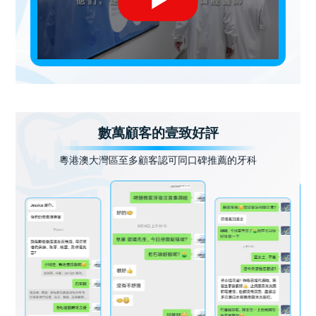
數萬顧客的壹致好評
粵港澳大灣區至多顧客認可同口碑推薦的牙科