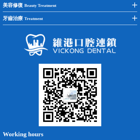
單顆種植
洗牙
牙齒矯正
美容修復
Beauty Treatment
半口種植
黃黑牙
兒童矯正
全瓷牙
牙齒治療
Treatment
全口種植
四環素牙
隱形矯正
牙缺失
蛀牙補牙
常見問題
齙牙
鑲牙
智齒
牙貼面
牙列不齊
烤瓷牙
牙齦出血
地包天
義齒
拔牙
牙周炎
根管治療
Working hours