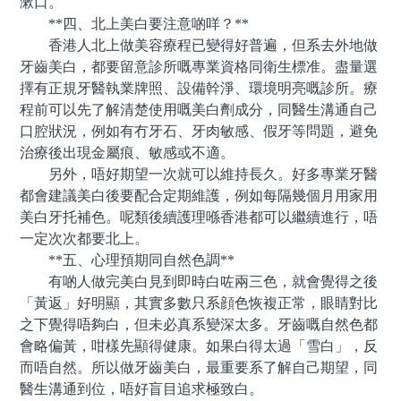
漱口。
**四、北上美白要注意啲咩？**
香港人北上做美容療程已變得好普遍，但系去外地做
牙齒美白，都要留意診所嘅專業資格同衛生標准。盡量選
擇有正規牙醫執業牌照、設備幹淨、環境明亮嘅診所。療
程前可以先了解清楚使用嘅美白劑成分，同醫生溝通自己
口腔狀況，例如有冇牙石、牙肉敏感、假牙等問題，避免
治療後出現金屬痕、敏感或不適。
另外，唔好期望一次就可以維持長久。好多專業牙醫
都會建議美白後要配合定期維護，例如每隔幾個月用家用
美白牙托補色。呢類後續護理喺香港都可以繼續進行，唔
一定次次都要北上。
**五、心理預期同自然色調**
有啲人做完美白見到即時白咗兩三色，就會覺得之後
「黃返」好明顯，其實多數只系顔色恢複正常，眼睛對比
之下覺得唔夠白，但未必真系變深太多。牙齒嘅自然色都
會略偏黃，咁樣先顯得健康。如果白得太過「雪白」，反
而唔自然。所以做牙齒美白，最重要系了解自己期望，同
醫生溝通到位，唔好盲目追求極致白。