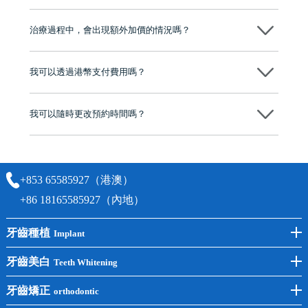
心，香港新城電台與廣東衛視推薦品牌
不會！只要未開始實際服務之前，你不會被收取任何費用。
至今已服務超過三十個國家和地區的顧客，受到粵港澳大灣區及周邊城
市市民極高的口碑評價及信任推薦 珠海、深圳設有八大分院，香港亦設
治療過程中，會出現額外加價的情況嗎？
有咨詢及服務保障中心，有任何問題都可以隨時預約免費咨詢，讓人十
分放心
不會，治療前我們會詳細說明治療方案及對應的價錢，顧客同意並簽字
後，我們才會正式進行診療服務
我可以透過港幣支付費用嗎？
可以。維港口腔會按照當日匯率轉算收取費用，而匯率會及時告知客人
我可以隨時更改預約時間嗎？
可以，請盡早通過wechat或whatsapp聯絡我們，告知我們你原本預約的
時間及資料，並且重新預約的日期及時段
+853 65585927（港澳）
+86 18165585927（內地）
牙齒種植
Implant
前牙種植
牙齒美白
Teeth Whitening
後牙種植
冷光美白
牙齒矯正
orthodontic