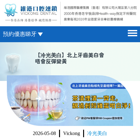
預約優惠睇牙
首頁 home page
澳門電話預約
【
冷光美白
】北上牙齒美白會
唔會反彈變黃
醫院簡介 hospital introduction
微信預約
醫生介紹 doctor introduction
WhatsApp預約
醫療新聞 medical news
種植牙 dental implant
箍牙 orthodontics
收費標準 change standard
2026-05-08
Vickong
冷光美白