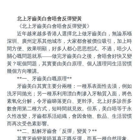
預約牙醫 contact us
北上牙齒美白會唔會反彈變黃
《北上牙齒美白會唔會反彈變黃》
近年越來越多香港人選擇北上做牙齒美白，無論系喺
深圳、廣州定系其他城市，大家都會被價位吸引，加上時
間方便、效果明顯，好多人都心思思想試。不過，唔少人
關心嘅問題就系——做完牙齒美白之後，會唔會好快又變
黃？呢個問題，其實要由美白原理、個人護理同生活習慣
幾個方向嚟講。
**一、牙齒美白嘅原理**
牙齒美白其實主要分兩種：一種系表面性去漬，例如
洗牙同抛光；另一種系利用漂白劑滲入牙釉質入面，將色
素氧化分解，令牙齒睇落更白、更幹淨。北上好多診所多
數會用第二種方式，短時間就見效。但系，美白唔等于永
久性改變，牙齒都系活組織，會因食物、飲品、生活習慣
而再次受色素影響。
**二、點解牙齒會「反彈」變黃？**
其實牙齒變黃唔算真正嘅反彈，而系一種自然現象。