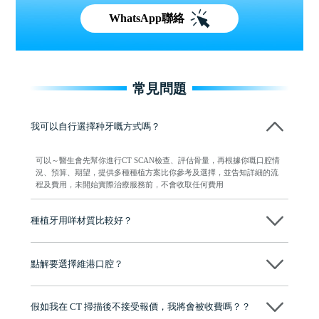
WhatsApp聯絡
常見問題
我可以自行選擇种牙嘅方式嗎？
可以～醫生會先幫你進行CT SCAN檢查、評估骨量，再根據你嘅口腔情
況、預算、期望，提供多種種植方案比你參考及選擇，並告知詳細的流
程及費用，未開始實際治療服務前，不會收取任何費用
種植牙用咩材質比較好？
現在國際上普遍用嘅係純鈦。純鈦同人體骨質相容性高，愈合得快又穩
陣，安全可靠。
點解要選擇維港口腔？
維港口腔踐行「醫道濟世」的大學校訓，各分院匯聚來自香港、內地的
博士碩士高資歷牙醫，十七年穩定開診。榮獲「2024香港企業領袖品
假如我在 CT 掃描後不接受報價，我將會被收費嗎？？
牌」、「2025香港企業領袖品牌」，是諾貝爾種植系統全球放心植牙中