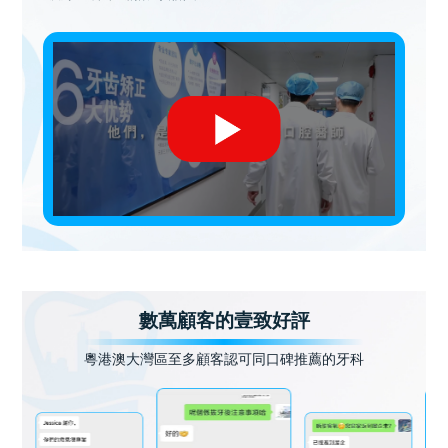
數萬顧客的壹致好評
粵港澳大灣區至多顧客認可同口碑推薦的牙科