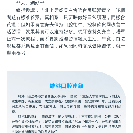
**六、總結**
總括嚟講，「北上牙齒美白會唔會反彈變黃？」呢個
問題冇標准答案。真相系：只要唔做好日常護理，同樣會
黃返；但如果有意識去保持口腔衛生、控制飲食同改善生
活習慣，效果其實可以維持好耐。想牙齒持久亮白，唔單
止靠一次療程，而系要將護理習慣融入生活。畢竟，白咗
靓咗都系爲咗更有自信，如果能同時養成健康習慣，就一
舉兩得啦。
維港口腔連鎖
維港口腔是粵港知名醫藥大學導師、國家985重點大學醫學博士（碩士研
究生導師、高級教授）成立的香港大型醫療集團，創始於2008年。連鎖各分
院匯聚來自香港、內地的博士、碩士專家牙醫，堅持實實在在做好牙科診
療。
維港口腔踐行「醫道濟世」的大學校訓，十六年穩定開診。榮獲「2024
香港企業領袖品牌」，是諾貝爾種植系統全球放心植牙中心，香港新城電台
與廣東衛視推薦品牌，服務超過三十個國家和地區的顧客，受到粵港澳大灣
區及周邊城市市民的歡迎與信任。