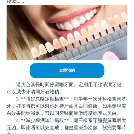
後漱口，
立即預約
避免色素長時間停留喺牙面。定期用牙線清潔牙縫，
可以減少牙漬同牙石堆積。
3. **唔好忽略定期檢查**：每半年一次牙科檢查同洗
牙，好多時都可以幫你維持牙齒亮白同健康。如果發現美
白效果開始減退，可以同牙醫商量做輕度維護式美白。
4. **減少煙酒咖啡攝取**：呢三樣系牙齒變黃嘅最大
元凶。即使唔可以完全戒，都盡量減少次數，飲完要即時