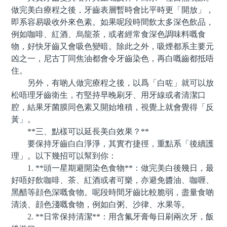
做完美白療程之後，牙齒表層暫時會比平時更「開放」，
即系容易吸收外來色素。如果呢段時間飲太多深色飲品，
例如咖啡、紅酒、烏龍茶，或者經常食深色調味料嘅食
物，好快牙齒又會吸色變暗。除此之外，吸煙都系主要元
凶之一，尼古丁同焦油都會令牙齒染色，再白嘅齒都抵唔
住。
另外，有啲人做完療程之後，以爲「白咗」就可以放
松唔理牙齒衛生，冇堅持早晚刷牙、用牙線或者清潔口
腔，結果牙菌膜同色素又開始堆積，視覺上就會覺得「反
黃」。
**三、點樣可以延長美白效果？**
要保持牙齒白白淨淨，其實冇捷徑，重點系「後續護
理」。以下幾招可以幫到你：
1. **頭一星期避開染色食物**：做完美白後幾日，最
好唔好飲咖啡、茶、紅酒或者可樂，亦避免醬油、咖喱、
黑醋等顔色深嘅食物。呢段時間牙齒比較脆弱，盡量食啲
清淡、顔色淺嘅食物，例如白粥、沙律、水果等。
2. **日常保持清潔**：用含氟牙膏每日刷兩次牙，飯