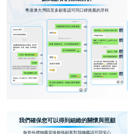
粵港澳大灣區至多顧客認可同口碑推薦的牙科
我們確保您可以得到細緻的關懷與照顧
每壹份禮物嘅背後都係顧客對我哋嘅認可同安心