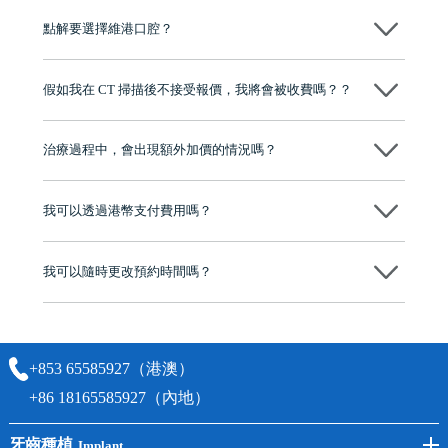
源，種植牙手術均由多年經驗嘅高資曆牙醫團隊負責，並提供術後多年
點解要選擇維港口腔？
保養指導同維護服務，確保種完之後穩定、耐用又安心。
維港口腔踐行「醫道濟世」的大學校訓，各分院匯聚來自香港、內地的
博士碩士高資歷牙醫，十七年穩定開診。榮獲「2024香港企業領袖品
假如我在 CT 掃描後不接受報價，我將會被收費嗎？？
牌」、「2025香港企業領袖品牌」，是諾貝爾種植系統全球放心植牙中
心，香港新城電台與廣東衛視推薦品牌
不會！只要未開始實際服務之前，你不會被收取任何費用。
至今已服務超過三十個國家和地區的顧客，受到粵港澳大灣區及周邊城
市市民極高的口碑評價及信任推薦 珠海、深圳設有八大分院，香港亦設
治療過程中，會出現額外加價的情況嗎？
有咨詢及服務保障中心，有任何問題都可以隨時預約免費咨詢，讓人十
分放心
不會，治療前我們會詳細說明治療方案及對應的價錢，顧客同意並簽字
後，我們才會正式進行診療服務
我可以透過港幣支付費用嗎？
可以。維港口腔會按照當日匯率轉算收取費用，而匯率會及時告知客人
我可以隨時更改預約時間嗎？
可以，請盡早通過wechat或whatsapp聯絡我們，告知我們你原本預約的
時間及資料，並且重新預約的日期及時段
+853 65585927（港澳）
+86 18165585927（內地）
牙齒種植
Implant