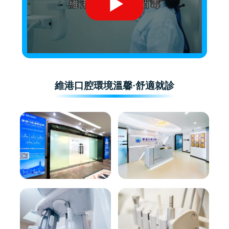
維港口腔環境溫馨·舒適就診