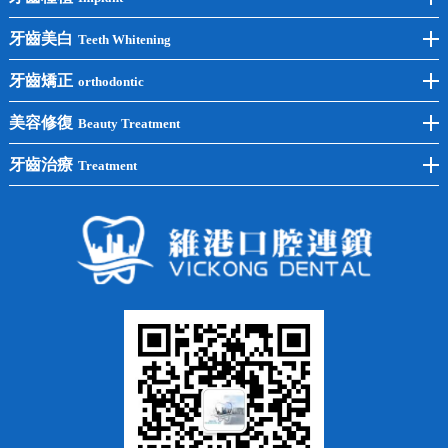
前牙種植
牙齒美白
Teeth Whitening
後牙種植
冷光美白
牙齒矯正
orthodontic
單顆種植
洗牙
牙齒矯正
美容修復
Beauty Treatment
半口種植
黃黑牙
兒童矯正
全瓷牙
牙齒治療
Treatment
全口種植
四環素牙
隱形矯正
牙缺失
蛀牙補牙
常見問題
齙牙
鑲牙
智齒
牙貼面
牙列不齊
烤瓷牙
牙齦出血
地包天
義齒
拔牙
牙周炎
根管治療