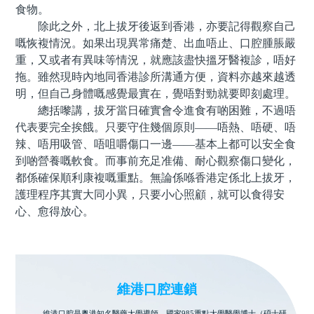
食物。
除此之外，北上拔牙後返到香港，亦要記得觀察自己
嘅恢複情況。如果出現異常痛楚、出血唔止、口腔腫脹嚴
重，又或者有異味等情況，就應該盡快搵牙醫複診，唔好
拖。雖然現時內地同香港診所溝通方便，資料亦越來越透
明，但自己身體嘅感覺最實在，覺唔對勁就要即刻處理。
總括嚟講，拔牙當日確實會令進食有啲困難，不過唔
代表要完全挨餓。只要守住幾個原則——唔熱、唔硬、唔
辣、唔用吸管、唔咀嚼傷口一邊——基本上都可以安全食
到啲營養嘅軟食。而事前充足准備、耐心觀察傷口變化，
都係確保順利康複嘅重點。無論係喺香港定係北上拔牙，
護理程序其實大同小異，只要小心照顧，就可以食得安
心、愈得放心。
維港口腔連鎖
維港口腔是粵港知名醫藥大學導師、國家985重點大學醫學博士（碩士研