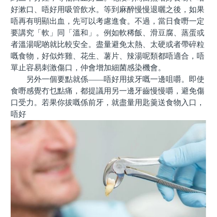
好漱口、唔好用吸管飲水。等到麻醉慢慢退曬之後，如果
唔再有明顯出血，先可以考慮進食。不過，當日食嘢一定
要講究「軟」同「溫和」。例如軟稀飯、滑豆腐、蒸蛋或
者溫湯呢啲就比較安全。盡量避免太熱、太硬或者帶碎粒
嘅食物，好似炸雞、花生、薯片、辣湯呢類都唔適合，唔
單止容易刺激傷口，仲會增加細菌感染機會。
另外一個要點就係——唔好用拔牙嘅一邊咀嚼。即使
食嘢感覺冇乜點痛，都提議用另一邊牙齒慢慢嚼，避免傷
口受力。若果你拔嘅係前牙，就盡量用匙羹送食物入口，
唔好