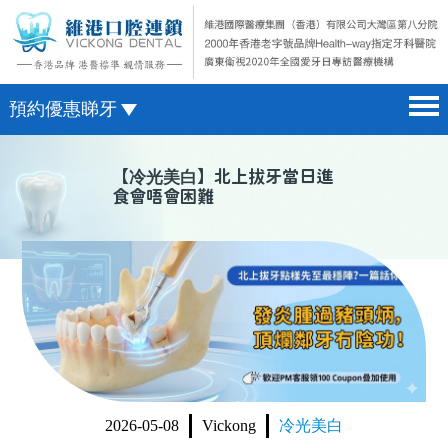
預約優惠睇牙
首頁 home page
澳門電話預約
【
冷光美白
】北上拔牙當日進
食會唔會困難
醫院簡介 hospital introduction
微信預約
醫生介紹 doctor introduction
WhatsApp預約
醫療新聞 medical news
種植牙 dental implant
箍牙 orthodontics
收費標準 change standard
2026-05-08
Vickong
冷光美白