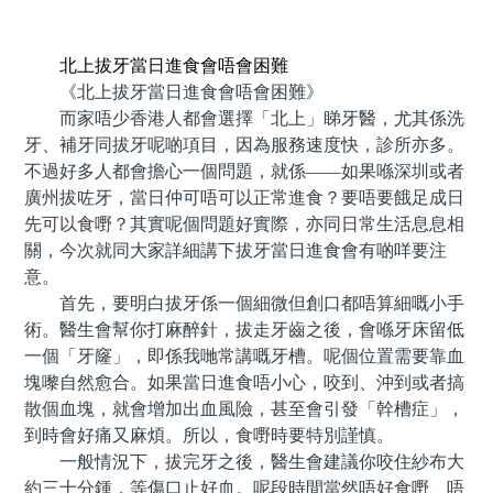
預約牙醫 contact us
北上拔牙當日進食會唔會困難
《北上拔牙當日進食會唔會困難》
而家唔少香港人都會選擇「北上」睇牙醫，尤其係洗
牙、補牙同拔牙呢啲項目，因為服務速度快，診所亦多。
不過好多人都會擔心一個問題，就係——如果喺深圳或者
廣州拔咗牙，當日仲可唔可以正常進食？要唔要餓足成日
先可以食嘢？其實呢個問題好實際，亦同日常生活息息相
關，今次就同大家詳細講下拔牙當日進食會有啲咩要注
意。
首先，要明白拔牙係一個細微但創口都唔算細嘅小手
術。醫生會幫你打麻醉針，拔走牙齒之後，會喺牙床留低
一個「牙窿」，即係我哋常講嘅牙槽。呢個位置需要靠血
塊嚟自然愈合。如果當日進食唔小心，咬到、沖到或者搞
散個血塊，就會增加出血風險，甚至會引發「幹槽症」，
到時會好痛又麻煩。所以，食嘢時要特別謹慎。
一般情況下，拔完牙之後，醫生會建議你咬住紗布大
約三十分鍾，等傷口止好血。呢段時間當然唔好食嘢、唔