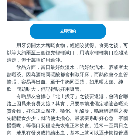
立即預約
用牙切開太大塊嘅食物，輕輕咬就得。食完之後，可
以等大約兩至三個鍾先輕輕漱口，用清水輕輕將口腔殘渣
清走，但千萬唔好用勁沖。
飲品方面，當日最好飲溫水，唔好飲汽水、酒或者太
熱嘅茶。因為酒精同碳酸都會刺激牙床，而熱飲會令血管
擴張，容易再出血。至于牛奶同豆漿，如果唔太熱、純
飲，問題唔大，但記得唔好用吸管。
有啲朋友會擔心「北上拔牙」之後要返港，會唔會喺
路上因爲未食嘢太餓？其實，只要事前准備定啲適合嘅流
質食物，好似凍豆腐花、稀粥、乳酪等，喺麻醉退曬之後
先輕輕食少少，就唔使太擔心。最緊要系唔好心急，寧願
慢慢嚟，等傷口安穩咗先恢複正常飲食。通常一至兩日之
內，若果冇發炎或持續出血，基本上就可以逐步恢複普通