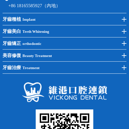
+86 18165585927（內地）
牙齒種植
Implant
前牙種植
牙齒美白
Teeth Whitening
後牙種植
冷光美白
牙齒矯正
orthodontic
單顆種植
洗牙
牙齒矯正
美容修復
Beauty Treatment
半口種植
黃黑牙
兒童矯正
全瓷牙
牙齒治療
Treatment
全口種植
四環素牙
隱形矯正
牙缺失
蛀牙補牙
常見問題
齙牙
鑲牙
智齒
牙貼面
牙列不齊
烤瓷牙
牙齦出血
地包天
義齒
拔牙
牙周炎