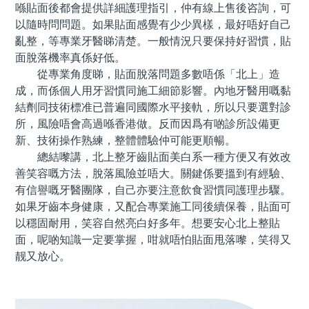
喺貼面後都會提供詳細護理指引，仲有線上售後咨詢，可
以隨時問問題。如果貼面感覺有少少異樣，最好唔好自己
亂整，等專業牙醫睇清楚。一般情況只要保持好習慣，貼
面脫落機率真係好低。
從專業角度睇，貼面脫落問題多數唔係「北上」造
成，而係個人用牙習慣同施工細節影響。內地牙醫用嘅黏
結劑同技術標准已普遍同國際水平接軌，所以只要選對診
所，風險唔會高過喺香港做。反而因爲有啲診所設備更
新、技術操作熟練，整體體驗仲可能更順暢。
總結嚟講，北上整牙齒貼面美白系一種方便又有效改
善笑容嘅方法，脫落風險並唔大。關鍵係要搵到有經驗、
有信譽嘅牙醫團隊，自己亦要注意飲食習慣同護理步驟。
如果牙齒本身健康，又配合專業施工同後續保養，貼面可
以穩固耐用，笑容自然亮白好多年。想要安心北上整貼
面，呢啲知識一定要掌握，咁就唔怕貼面甩落嚟，笑得又
靓又放心。