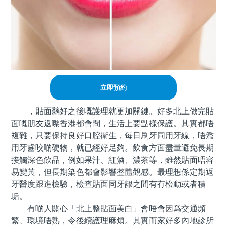
立即預約
，貼面黐好之後嘅護理就更加關鍵。好多北上做完貼
面嘅朋友返嚟香港都會問，生活上要點樣保護。其實都唔
複雜，只要保持良好口腔衛生，每日刷牙同用牙線，唔濫
用牙齒咬啲硬物，就已經好足夠。飲食方面盡量避免長期
接觸深色飲品，例如果汁、紅酒、濃茶等，雖然貼面唔容
易變黃，但長期染色都會影響整體觀感。最理想係定期返
牙醫度跟進檢驗，檢查貼面同牙龈之間有冇松動或者積
垢。
有啲人關心「北上整貼面美白」會唔會因爲交通頻
繁、環境唔熟，令後續護理麻煩。其實而家好多內地診所