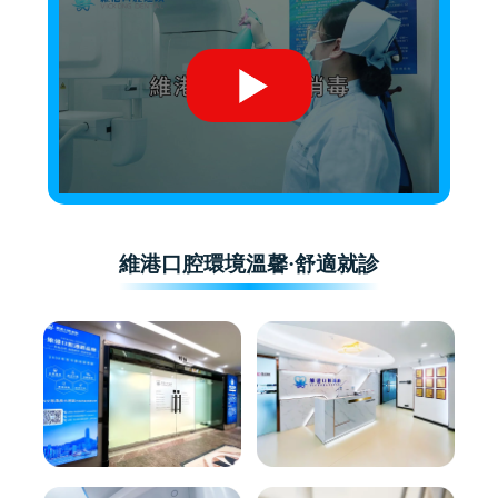
維港口腔環境溫馨·舒適就診