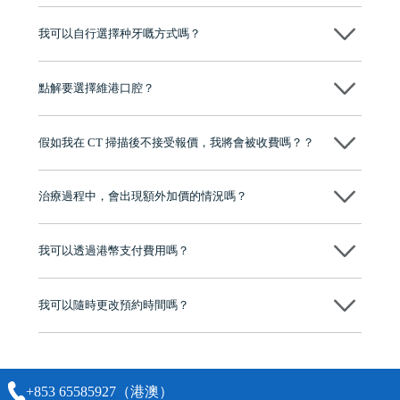
我可以自行選擇种牙嘅方式嗎？
可以～醫生會先幫你進行CT SCAN檢查、評估骨量，再根據你嘅口腔情
況、預算、期望，提供多種種植方案比你參考及選擇，並告知詳細的流
點解要選擇維港口腔？
程及費用，未開始實際治療服務前，不會收取任何費用
維港口腔踐行「醫道濟世」的大學校訓，各分院匯聚來自香港、內地的
博士碩士高資歷牙醫，十七年穩定開診。榮獲「2024香港企業領袖品
假如我在 CT 掃描後不接受報價，我將會被收費嗎？？
牌」、「2025香港企業領袖品牌」，是諾貝爾種植系統全球放心植牙中
心，香港新城電台與廣東衛視推薦品牌
不會！只要未開始實際服務之前，你不會被收取任何費用。
至今已服務超過三十個國家和地區的顧客，受到粵港澳大灣區及周邊城
市市民極高的口碑評價及信任推薦 珠海、深圳設有八大分院，香港亦設
治療過程中，會出現額外加價的情況嗎？
有咨詢及服務保障中心，有任何問題都可以隨時預約免費咨詢，讓人十
分放心
不會，治療前我們會詳細說明治療方案及對應的價錢，顧客同意並簽字
後，我們才會正式進行診療服務
我可以透過港幣支付費用嗎？
可以。維港口腔會按照當日匯率轉算收取費用，而匯率會及時告知客人
我可以隨時更改預約時間嗎？
可以，請盡早通過wechat或whatsapp聯絡我們，告知我們你原本預約的
時間及資料，並且重新預約的日期及時段
+853 65585927（港澳）