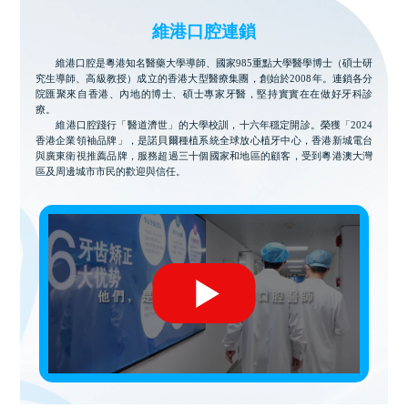
維港口腔連鎖
維港口腔是粵港知名醫藥大學導師、國家985重點大學醫學博士（碩士研
究生導師、高級教授）成立的香港大型醫療集團，創始於2008年。連鎖各分
院匯聚來自香港、內地的博士、碩士專家牙醫，堅持實實在在做好牙科診
療。
維港口腔踐行「醫道濟世」的大學校訓，十六年穩定開診。榮獲「2024
香港企業領袖品牌」，是諾貝爾種植系統全球放心植牙中心，香港新城電台
與廣東衛視推薦品牌，服務超過三十個國家和地區的顧客，受到粵港澳大灣
區及周邊城市市民的歡迎與信任。