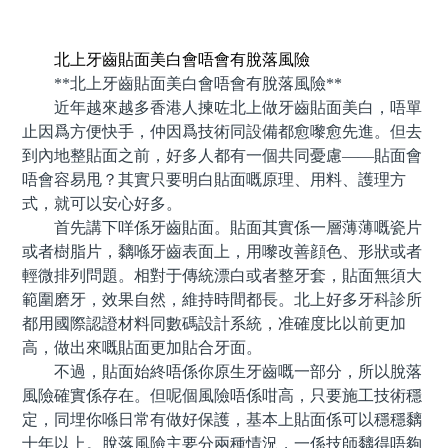
預約牙醫 contact us
北上牙齒貼面美白會唔會有脫落風險
**北上牙齒貼面美白會唔會有脫落風險**
近年越來越多香港人揀咗北上做牙齒貼面美白，唔單
止因爲方便快手，仲因爲技術同設備都愈嚟愈先進。但去
到內地整貼面之前，好多人都有一個共同憂慮——貼面會
唔會容易甩？其實只要明白貼面嘅原理、用料、護理方
式，就可以安心好多。
首先講下咩係牙齒貼面。貼面其實係一層薄薄嘅瓷片
或者樹脂片，黐喺牙齒表面上，用嚟改善顔色、形狀或者
輕微排列問題。相對于傳統漂白或者整牙套，貼面無須大
範圍磨牙，效果自然，維持時間都長。北上好多牙科診所
都用國際認證材料同數碼設計系統，准確度比以前更加
高，做出來嘅貼面更加貼合牙面。
不過，貼面始終唔係你原生牙齒嘅一部分，所以脫落
風險確實係存在。但呢個風險唔係咁高，只要施工技術穩
定，同埋你喺日常有做好保護，基本上貼面係可以穩穩黐
十年以上。脫落風險主要分兩種情況，一係技師黐得唔夠