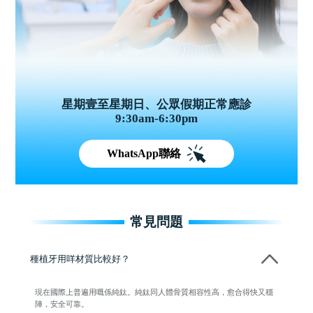
星期壹至星期日、公眾假期正常應診
9:30am-6:30pm
WhatsApp聯絡
常見問題
種植牙用咩材質比較好？
現在國際上普遍用嘅係純鈦。純鈦同人體骨質相容性高，愈合得快又穩
陣，安全可靠。