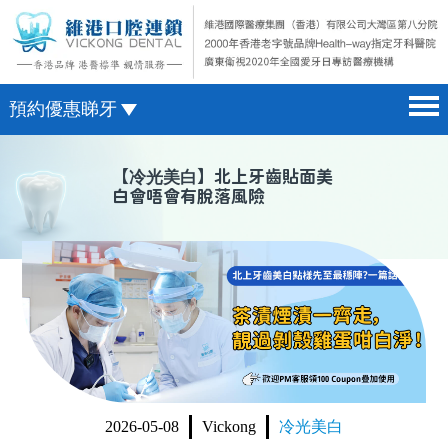
預約優惠睇牙
首頁 home page
澳門電話預約
【
冷光美白
】北上牙齒貼面美
白會唔會有脫落風險
醫院簡介 hospital introduction
微信預約
醫生介紹 doctor introduction
WhatsApp預約
醫療新聞 medical news
種植牙 dental implant
箍牙 orthodontics
收費標準 change standard
2026-05-08
Vickong
冷光美白