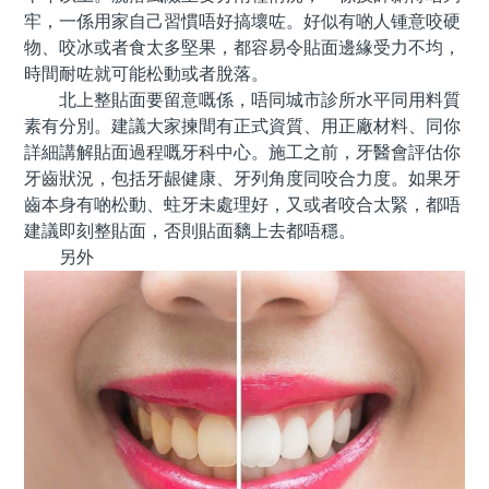
牢，一係用家自己習慣唔好搞壞咗。好似有啲人锺意咬硬
物、咬冰或者食太多堅果，都容易令貼面邊緣受力不均，
時間耐咗就可能松動或者脫落。
北上整貼面要留意嘅係，唔同城市診所水平同用料質
素有分別。建議大家揀間有正式資質、用正廠材料、同你
詳細講解貼面過程嘅牙科中心。施工之前，牙醫會評估你
牙齒狀況，包括牙龈健康、牙列角度同咬合力度。如果牙
齒本身有啲松動、蛀牙未處理好，又或者咬合太緊，都唔
建議即刻整貼面，否則貼面黐上去都唔穩。
另外