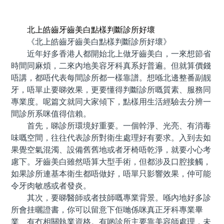
預約牙醫 contact us
北上皓齒牙齒美白點樣判斷診所好壞
《北上皓齒牙齒美白點樣判斷診所好壞》
近年好多香港人都開始北上做牙齒美白，一來想節省
時間同麻煩，二來內地美容牙科真系好普遍。但就算價錢
唔講，都唔代表每間診所都一樣靠譜。想喺北邊整番副靓
牙，唔單止要睇效果，更要懂得判斷診所嘅質素、服務同
專業度。呢篇文就同大家傾下，點樣用生活經驗去分辨一
間診所系咪值得信賴。
首先，睇診所環境好重要。一個幹淨、光亮、有消毒
味嘅空間，往往代表診所對衛生處理好有要求。入到去如
果覺空氣混濁、設備舊舊地或者牙椅唔乾淨，就要小心考
慮下。牙齒美白雖然唔算大型手術，但都涉及口腔接觸，
如果診所連基本衛生都唔做好，唔單只影響效果，仲可能
令牙肉敏感或者發炎。
其次，要睇醫師或者技師嘅專業背景。喺內地好多診
所會挂曬證書，你可以留意下佢哋係咪真正牙科專業畢
業、有冇相關執業資格。有啲診所主要靠美容師處理，未