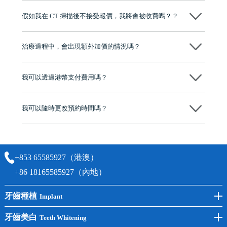
博士碩士高資歷牙醫，十七年穩定開診。榮獲「2024香港企業領袖品
假如我在 CT 掃描後不接受報價，我將會被收費嗎？？
牌」、「2025香港企業領袖品牌」，是諾貝爾種植系統全球放心植牙中
心，香港新城電台與廣東衛視推薦品牌
不會！只要未開始實際服務之前，你不會被收取任何費用。
至今已服務超過三十個國家和地區的顧客，受到粵港澳大灣區及周邊城
市市民極高的口碑評價及信任推薦 珠海、深圳設有八大分院，香港亦設
治療過程中，會出現額外加價的情況嗎？
有咨詢及服務保障中心，有任何問題都可以隨時預約免費咨詢，讓人十
分放心
不會，治療前我們會詳細說明治療方案及對應的價錢，顧客同意並簽字
後，我們才會正式進行診療服務
我可以透過港幣支付費用嗎？
可以。維港口腔會按照當日匯率轉算收取費用，而匯率會及時告知客人
我可以隨時更改預約時間嗎？
可以，請盡早通過wechat或whatsapp聯絡我們，告知我們你原本預約的
時間及資料，並且重新預約的日期及時段
+853 65585927（港澳）
+86 18165585927（內地）
牙齒種植
Implant
前牙種植
牙齒美白
Teeth Whitening