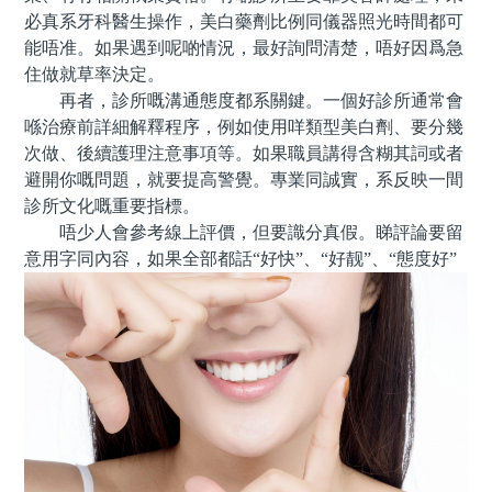
必真系牙科醫生操作，美白藥劑比例同儀器照光時間都可
能唔准。如果遇到呢啲情況，最好詢問清楚，唔好因爲急
住做就草率決定。
再者，診所嘅溝通態度都系關鍵。一個好診所通常會
喺治療前詳細解釋程序，例如使用咩類型美白劑、要分幾
次做、後續護理注意事項等。如果職員講得含糊其詞或者
避開你嘅問題，就要提高警覺。專業同誠實，系反映一間
診所文化嘅重要指標。
唔少人會參考線上評價，但要識分真假。睇評論要留
意用字同內容，如果全部都話“好快”、“好靓”、“態度好”