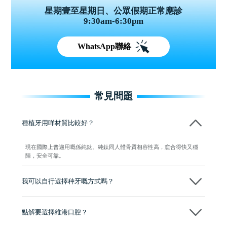
星期壹至星期日、公眾假期正常應診
9:30am-6:30pm
WhatsApp聯絡
常見問題
種植牙用咩材質比較好？
現在國際上普遍用嘅係純鈦。純鈦同人體骨質相容性高，愈合得快又穩
陣，安全可靠。
我可以自行選擇种牙嘅方式嗎？
可以～醫生會先幫你進行CT SCAN檢查、評估骨量，再根據你嘅口腔情
況、預算、期望，提供多種種植方案比你參考及選擇，並告知詳細的流
點解要選擇維港口腔？
程及費用，未開始實際治療服務前，不會收取任何費用
維港口腔踐行「醫道濟世」的大學校訓，各分院匯聚來自香港、內地的