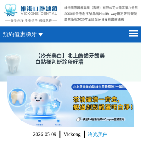
預約優惠睇牙
首頁 home page
澳門電話預約
【
冷光美白
】北上皓齒牙齒美
白點樣判斷診所好壞
醫院簡介 hospital introduction
微信預約
醫生介紹 doctor introduction
WhatsApp預約
醫療新聞 medical news
種植牙 dental implant
箍牙 orthodontics
收費標準 change standard
2026-05-09
Vickong
冷光美白