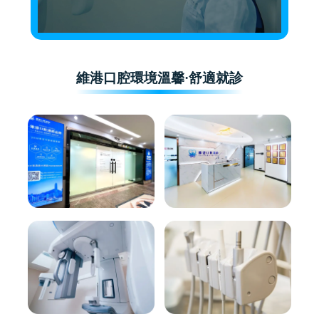
維港口腔環境溫馨·舒適就診