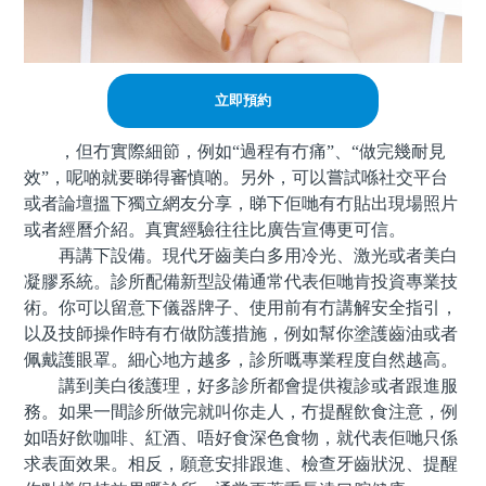
立即預約
，但冇實際細節，例如“過程有冇痛”、“做完幾耐見
效”，呢啲就要睇得審慎啲。另外，可以嘗試喺社交平台
或者論壇搵下獨立網友分享，睇下佢哋有冇貼出現場照片
或者經曆介紹。真實經驗往往比廣告宣傳更可信。
再講下設備。現代牙齒美白多用冷光、激光或者美白
凝膠系統。診所配備新型設備通常代表佢哋肯投資專業技
術。你可以留意下儀器牌子、使用前有冇講解安全指引，
以及技師操作時有冇做防護措施，例如幫你塗護齒油或者
佩戴護眼罩。細心地方越多，診所嘅專業程度自然越高。
講到美白後護理，好多診所都會提供複診或者跟進服
務。如果一間診所做完就叫你走人，冇提醒飲食注意，例
如唔好飲咖啡、紅酒、唔好食深色食物，就代表佢哋只係
求表面效果。相反，願意安排跟進、檢查牙齒狀況、提醒