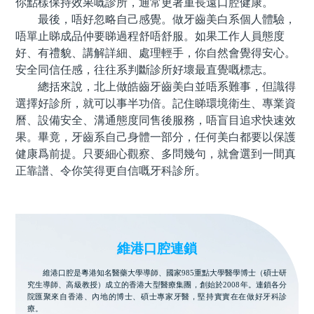
你點樣保持效果嘅診所，通常更著重長遠口腔健康。
最後，唔好忽略自己感覺。做牙齒美白系個人體驗，
唔單止睇成品仲要睇過程舒唔舒服。如果工作人員態度
好、有禮貌、講解詳細、處理輕手，你自然會覺得安心。
安全同信任感，往往系判斷診所好壞最直覺嘅標志。
總括來說，北上做皓齒牙齒美白並唔系難事，但識得
選擇好診所，就可以事半功倍。記住睇環境衛生、專業資
曆、設備安全、溝通態度同售後服務，唔盲目追求快速效
果。畢竟，牙齒系自己身體一部分，任何美白都要以保護
健康爲前提。只要細心觀察、多問幾句，就會選到一間真
正靠譜、令你笑得更自信嘅牙科診所。
維港口腔連鎖
維港口腔是粵港知名醫藥大學導師、國家985重點大學醫學博士（碩士研
究生導師、高級教授）成立的香港大型醫療集團，創始於2008年。連鎖各分
院匯聚來自香港、內地的博士、碩士專家牙醫，堅持實實在在做好牙科診
療。