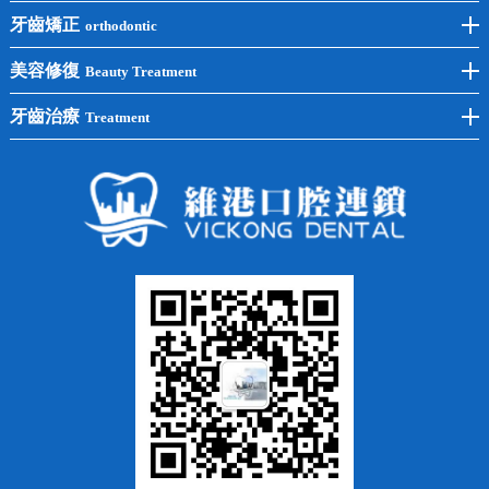
後牙種植
冷光美白
牙齒矯正
orthodontic
單顆種植
洗牙
牙齒矯正
美容修復
Beauty Treatment
半口種植
黃黑牙
兒童矯正
全瓷牙
牙齒治療
Treatment
全口種植
四環素牙
隱形矯正
牙缺失
蛀牙補牙
常見問題
齙牙
鑲牙
智齒
牙貼面
牙列不齊
烤瓷牙
牙齦出血
地包天
義齒
拔牙
牙周炎
根管治療