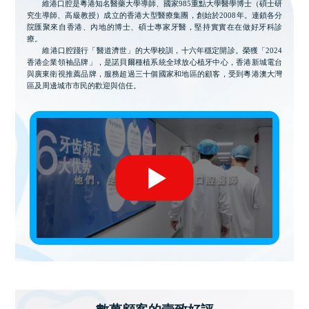
維港口腔是粵港知名醫藥大學導師、國家985重點大學醫學博士（碩士研
究生導師、高級教授）成立的香港大型醫療集團，創始於2008年。連鎖各分
院匯聚來自香港、內地的博士、碩士專家牙醫，堅持實實在在做好牙科診
療。
維港口腔踐行「醫道濟世」的大學校訓，十六年穩定開診。榮獲「2024
香港企業領袖品牌」，是諾貝爾種植系統全球放心植牙中心，香港新城電台
與廣東衛視推薦品牌，服務超過三十個國家和地區的顧客，受到粵港澳大灣
區及周邊城市市民的歡迎與信任。