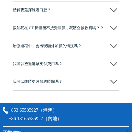
可以～醫生會先幫你進行CT SCAN檢查、評估骨量，再根據你嘅口腔情
況、預算、期望，提供多種種植方案比你參考及選擇，並告知詳細的流
點解要選擇維港口腔？
程及費用，未開始實際治療服務前，不會收取任何費用
維港口腔踐行「醫道濟世」的大學校訓，各分院匯聚來自香港、內地的
博士碩士高資歷牙醫，十七年穩定開診。榮獲「2024香港企業領袖品
假如我在 CT 掃描後不接受報價，我將會被收費嗎？？
牌」、「2025香港企業領袖品牌」，是諾貝爾種植系統全球放心植牙中
心，香港新城電台與廣東衛視推薦品牌
不會！只要未開始實際服務之前，你不會被收取任何費用。
至今已服務超過三十個國家和地區的顧客，受到粵港澳大灣區及周邊城
市市民極高的口碑評價及信任推薦 珠海、深圳設有八大分院，香港亦設
治療過程中，會出現額外加價的情況嗎？
有咨詢及服務保障中心，有任何問題都可以隨時預約免費咨詢，讓人十
分放心
不會，治療前我們會詳細說明治療方案及對應的價錢，顧客同意並簽字
後，我們才會正式進行診療服務
我可以透過港幣支付費用嗎？
可以。維港口腔會按照當日匯率轉算收取費用，而匯率會及時告知客人
我可以隨時更改預約時間嗎？
可以，請盡早通過wechat或whatsapp聯絡我們，告知我們你原本預約的
時間及資料，並且重新預約的日期及時段
+853 65585927（港澳）
+86 18165585927（內地）