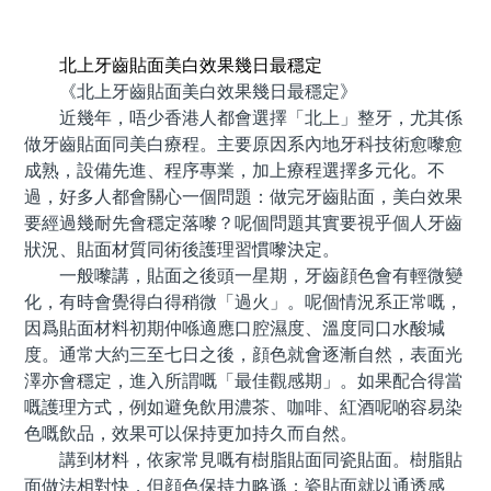
預約牙醫 contact us
北上牙齒貼面美白效果幾日最穩定
《北上牙齒貼面美白效果幾日最穩定》
近幾年，唔少香港人都會選擇「北上」整牙，尤其係
做牙齒貼面同美白療程。主要原因系內地牙科技術愈嚟愈
成熟，設備先進、程序專業，加上療程選擇多元化。不
過，好多人都會關心一個問題：做完牙齒貼面，美白效果
要經過幾耐先會穩定落嚟？呢個問題其實要視乎個人牙齒
狀況、貼面材質同術後護理習慣嚟決定。
一般嚟講，貼面之後頭一星期，牙齒顔色會有輕微變
化，有時會覺得白得稍微「過火」。呢個情況系正常嘅，
因爲貼面材料初期仲喺適應口腔濕度、溫度同口水酸堿
度。通常大約三至七日之後，顔色就會逐漸自然，表面光
澤亦會穩定，進入所謂嘅「最佳觀感期」。如果配合得當
嘅護理方式，例如避免飲用濃茶、咖啡、紅酒呢啲容易染
色嘅飲品，效果可以保持更加持久而自然。
講到材料，依家常見嘅有樹脂貼面同瓷貼面。樹脂貼
面做法相對快，但顔色保持力略遜；瓷貼面就以通透感