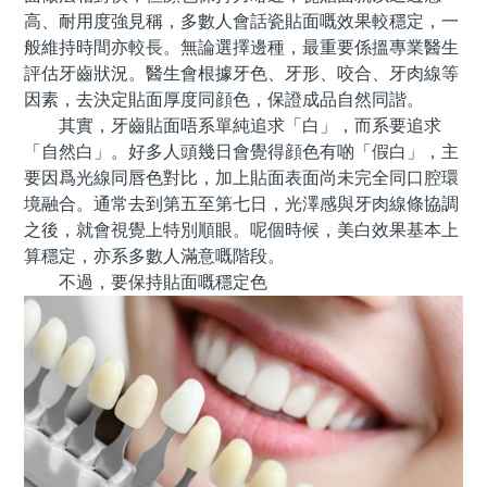
高、耐用度強見稱，多數人會話瓷貼面嘅效果較穩定，一
般維持時間亦較長。無論選擇邊種，最重要係搵專業醫生
評估牙齒狀況。醫生會根據牙色、牙形、咬合、牙肉線等
因素，去決定貼面厚度同顔色，保證成品自然同諧。
其實，牙齒貼面唔系單純追求「白」，而系要追求
「自然白」。好多人頭幾日會覺得顔色有啲「假白」，主
要因爲光線同唇色對比，加上貼面表面尚未完全同口腔環
境融合。通常去到第五至第七日，光澤感與牙肉線條協調
之後，就會視覺上特別順眼。呢個時候，美白效果基本上
算穩定，亦系多數人滿意嘅階段。
不過，要保持貼面嘅穩定色