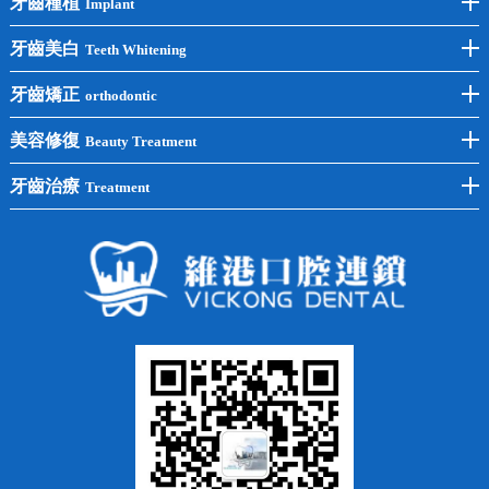
牙齒種植
Implant
前牙種植
牙齒美白
Teeth Whitening
後牙種植
冷光美白
牙齒矯正
orthodontic
單顆種植
洗牙
牙齒矯正
美容修復
Beauty Treatment
半口種植
黃黑牙
兒童矯正
全瓷牙
牙齒治療
Treatment
全口種植
四環素牙
隱形矯正
牙缺失
蛀牙補牙
常見問題
齙牙
鑲牙
智齒
牙貼面
牙列不齊
烤瓷牙
牙齦出血
地包天
義齒
拔牙
牙周炎
根管治療