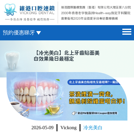
預約優惠睇牙
首頁 home page
澳門電話預約
【
冷光美白
】北上牙齒貼面美
白效果幾日最穩定
醫院簡介 hospital introduction
微信預約
醫生介紹 doctor introduction
WhatsApp預約
醫療新聞 medical news
種植牙 dental implant
箍牙 orthodontics
收費標準 change standard
2026-05-09
Vickong
冷光美白