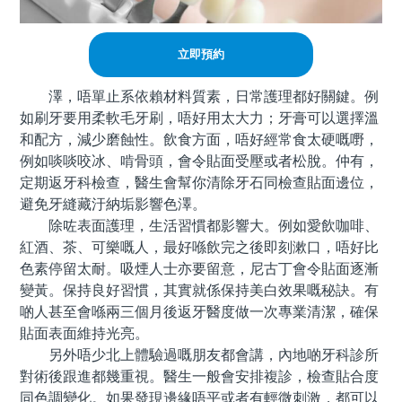
立即預約
澤，唔單止系依賴材料質素，日常護理都好關鍵。例
如刷牙要用柔軟毛牙刷，唔好用太大力；牙膏可以選擇溫
和配方，減少磨蝕性。飲食方面，唔好經常食太硬嘅嘢，
例如啖啖咬冰、啃骨頭，會令貼面受壓或者松脫。仲有，
定期返牙科檢查，醫生會幫你清除牙石同檢查貼面邊位，
避免牙縫藏汙納垢影響色澤。
除咗表面護理，生活習慣都影響大。例如愛飲咖啡、
紅酒、茶、可樂嘅人，最好喺飲完之後即刻漱口，唔好比
色素停留太耐。吸煙人士亦要留意，尼古丁會令貼面逐漸
變黃。保持良好習慣，其實就係保持美白效果嘅秘訣。有
啲人甚至會喺兩三個月後返牙醫度做一次專業清潔，確保
貼面表面維持光亮。
另外唔少北上體驗過嘅朋友都會講，內地啲牙科診所
對術後跟進都幾重視。醫生一般會安排複診，檢查貼合度
同色調變化。如果發現邊緣唔平或者有輕微刺激，都可以