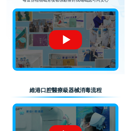
每壹份禮物嘅背後都係顧客對我哋嘅認可同安心
維港口腔醫療級器械消毒流程