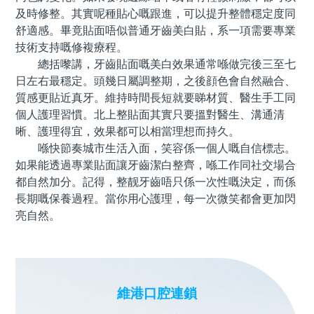
及時修整。其實呢種貼心嘅跟進，可以提升整體穩定度同
舒適感。畢竟貼面唔似普通牙齒美白貼，系一項需要專業
技術支持嘅修複療程。
總括嚟講，牙齒貼面嘅美白效果通常喺做完後三至七
日左右最穩定。頭幾日屬調整期，之後顔色會自然融合、
質感更貼近真牙。維持時間長短就要睇材質、醫生手工同
個人護理習慣。北上整貼面其實只要搵對醫生、溝通清
晰、護理得宜，效果都可以相當理想而持久。
喺快節奏城市生活入面，笑容係一個人嘅自信標志。
如果能透過專業貼面讓牙齒潔白整齊，喺工作同社交場合
都自然加分。記得，整靓牙齒唔只係一次性嘅決定，而係
長期嘅保養過程。當你用心護理，每一次微笑都會更加閃
亮自然。
維港口腔連鎖