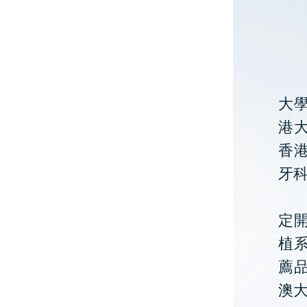
大
港大
香
牙
定開
植
薦
澳