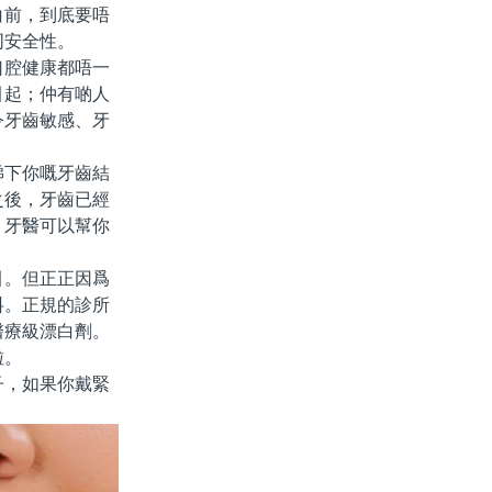
白前，到底要唔
同安全性。
腔健康都唔一
引起；仲有啲人
令牙齒敏感、牙
下你嘅牙齒結
之後，牙齒已經
，牙醫可以幫你
。但正正因爲
料。正規的診所
醫療級漂白劑。
啦。
，如果你戴緊