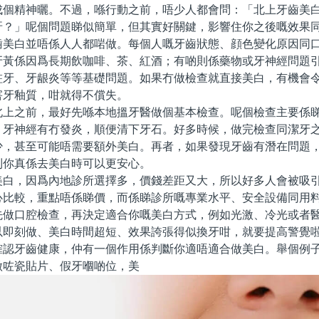
成個精神曬。不過，喺行動之前，唔少人都會問：「北上牙齒美
呀？」呢個問題睇似簡單，但其實好關鍵，影響住你之後嘅效果
白並唔係人人都啱做。每個人嘅牙齒狀態、顔色變化原因同口
牙黃係因爲長期飲咖啡、茶、紅酒；有啲則係藥物或牙神經問題
蛀牙、牙龈炎等等基礎問題。如果冇做檢查就直接美白，有機會
害牙釉質，咁就得不償失。
之前，最好先喺本地搵牙醫做個基本檢查。呢個檢查主要係睇
、牙神經有冇發炎，順便清下牙石。好多時候，做完檢查同潔牙
少，甚至可能唔需要額外美白。再者，如果發現牙齒有潛在問題
到你真係去美白時可以更安心。
，因爲內地診所選擇多，價錢差距又大，所以好多人會被吸引
心比較，重點唔係睇價，而係睇診所嘅專業水平、安全設備同用
先做口腔檢查，再決定適合你嘅美白方式，例如光激、冷光或者
以即刻做、美白時間超短、效果誇張得似換牙咁，就要提高警覺
牙齒健康，仲有一個作用係判斷你適唔適合做美白。舉個例子
做咗瓷貼片、假牙嗰啲位，美