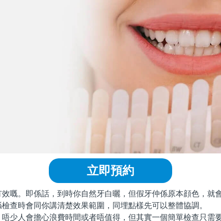
立即預約
嘅。即係話，到時你自然牙白曬，但假牙仲係原本顔色，就會
喺檢查時會同你講清楚效果範圍，同埋點樣先可以整體協調。
少人會擔心浪費時間或者唔值得，但其實一個簡單檢查只需要