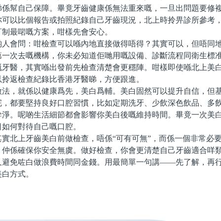
睇係幫自己保障。畢竟牙齒健康係無法重來嘅，一旦出問題要修
你可以比個報告或拍照紀錄自己牙齒現況，北上時拎畀診所參考
訂制最啱嘅方案，咁樣先會安心。
會問：咁檢查可以喺內地直接做得唔得？其實可以，但唔同地
第一次去嘅機構，你未必知道佢哋用嘅設備、診斷流程同衛生標
嘅牙醫，其實喺出發前先檢查清楚會更穩陣。咁樣即使喺北上美
以拎返檢查紀錄比香港牙醫睇，方便跟進。
，就係以健康爲先，美白爲輔。美白固然可以提升自信，但基
完，都要堅持良好口腔習慣，比如定期洗牙、少飲深色飲品、多
幹淨。呢啲生活細節都會影響你美白後嘅維持時間。畢竟一次美
日如何對待自己嘅口腔。
北上牙齒美白前做檢查，唔係“可有可無”，而係一個非常必要
，仲係確保你安全無虞。做好檢查，你會更清楚自己牙齒適合咩
又避免咗白做浪費時間同金錢。用最簡單一句講——先了解，再
美白方式。