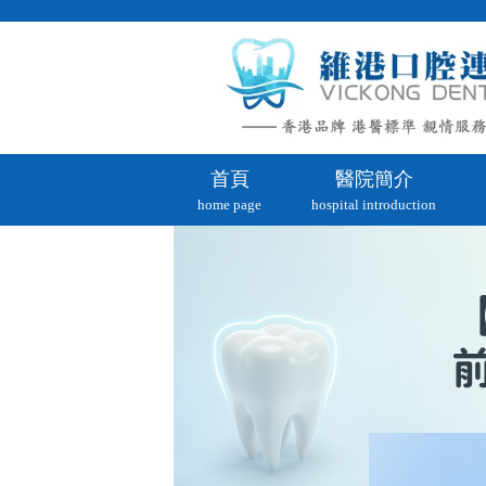
首頁
醫院簡介
home page
hospital introduction