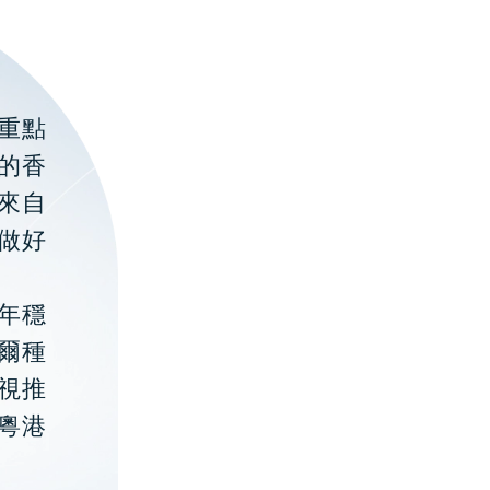
重點
的香
聚來自
做好
年穩
貝爾種
視推
粵港