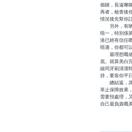
個鍾，長遠嚟
再者，檢查後
情況後先幫你
另外，有啲人
唔一，特別係
港已經有信任
唔適，你都可
最理想嘅做法
底。就算美白
線同牙刷清潔
持，要靠你平
總結返，其實
單止保障效果
需要預處理，
自己最負責嘅