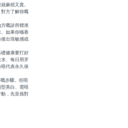
複就麻煩又貴。
，對方了解你嘅
方嘅診所標准
准。如果你喺香
白後出現敏感或
礎健康要打好
飲水、每日用牙
白唔代表永久保
嘅步驟。佢唔
類型美白、需唔
行動，先至係對