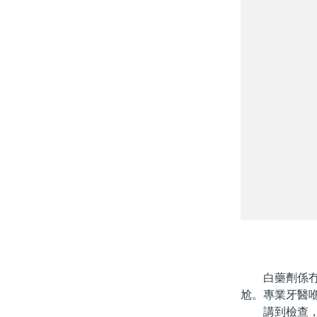
白藥劑係冇效
尬。專業牙醫
講到檢查，唔