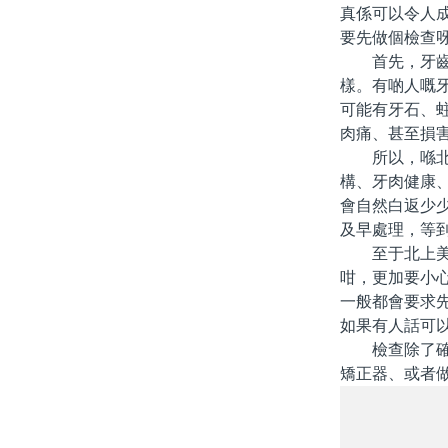
真係可以令人
要先做個檢查
首先，牙齒美
樣。有啲人嘅
可能有牙石、
肉痛、甚至損
所以，喺北上
構、牙肉健康
會自然白返少
及早處理，等
至于北上美白
咁，更加要小
一般都會要求
如果有人話可
檢查除了確認
矯正器、或者