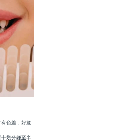
有色差，好尴
十幾分鍾至半