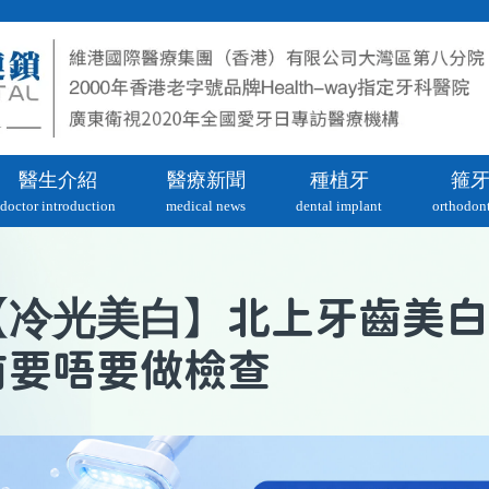
醫生介紹
醫療新聞
種植牙
箍
doctor introduction
medical news
dental implant
orthodont
冷光美白
【
】北上牙齒美白
前要唔要做檢查