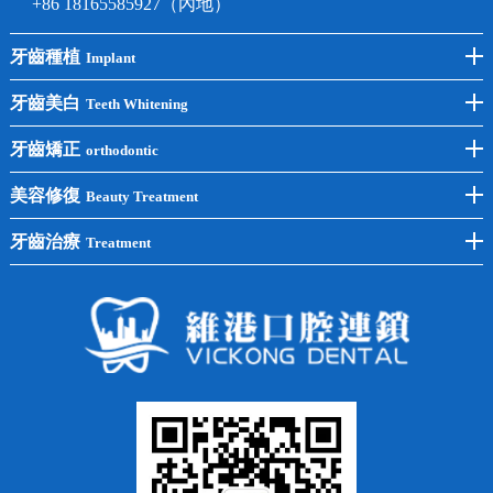
+86 18165585927（內地）
牙齒種植
Implant
前牙種植
牙齒美白
Teeth Whitening
後牙種植
冷光美白
牙齒矯正
orthodontic
單顆種植
洗牙
牙齒矯正
美容修復
Beauty Treatment
半口種植
黃黑牙
兒童矯正
全瓷牙
牙齒治療
Treatment
全口種植
四環素牙
隱形矯正
牙缺失
蛀牙補牙
常見問題
齙牙
鑲牙
智齒
牙貼面
牙列不齊
烤瓷牙
牙齦出血
地包天
義齒
拔牙
牙周炎
根管治療