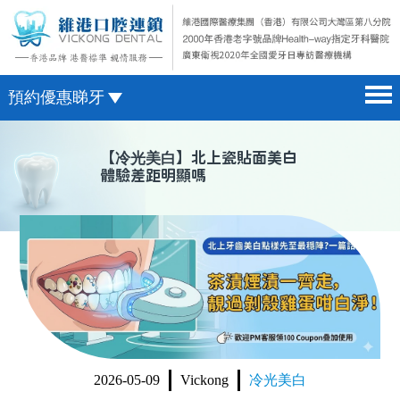
預約優惠睇牙
首頁 home page
澳門電話預約
【
冷光美白
】北上瓷貼面美白
體驗差距明顯嗎
醫院簡介 hospital introduction
微信預約
醫生介紹 doctor introduction
WhatsApp預約
醫療新聞 medical news
種植牙 dental implant
箍牙 orthodontics
收費標準 change standard
2026-05-09
Vickong
冷光美白