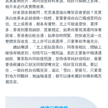
真實案例照片，再問清楚材料來源。唔好只睇網上宣傳，
相片未必代表實際效果。
好多朋友都會問，究竟邊度做出嚟笑容會更靚？其實
美白效果未必就係唯一指標，更重要係你自己嘅感受同自
信。北上或香港，都各有優勢。北上可能速度快、選擇
多，香港則重視細節、質量穩定。如果你重視溝通同保養
跟進，香港會比較合適；如果你時間緊、想快速完成一次
整體笑容改造，北上亦可以係選擇，只要事前準備充分。
總結嚟講，「北上瓷貼面美白」同香港相比，體驗上
確係有啲差別，但唔可以一概而論。差距主要集中喺溝通
細節、審美取向同術後照護，並唔係單純好或唔好。最重
要係根據自己狀況同期望嚟決定，唔好盲目跟風。要記
住，一個自然自信嘅笑容，遠比「雪白」更吸引。只要選
對地方同醫師，無論喺邊度，都可以擁有屬於你獨有嘅亮
麗笑容。