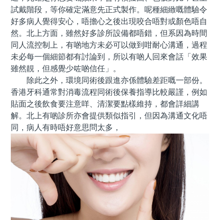
試戴階段，等你確定滿意先正式製作。呢種細緻嘅體驗令
好多病人覺得安心，唔擔心之後出現咬合唔對或顏色唔自
然。北上方面，雖然好多診所設備都唔錯，但系因為時間
同人流控制上，有啲地方未必可以做到咁耐心溝通，過程
未必每一個細節都有討論到，所以有啲人回來會話「效果
雖然靚，但感覺少咗啲信任」。
除此之外，環境同術後跟進亦係體驗差距嘅一部份。
香港牙科通常對消毒流程同術後保養指導比較嚴謹，例如
貼面之後飲食要注意咩、清潔要點樣維持，都會詳細講
解。北上有啲診所亦會提供類似指引，但因為溝通文化唔
同，病人有時唔好意思問太多，