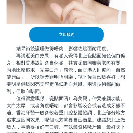
立即預約
結果術後護理做得唔夠，影響咗貼面耐用度。
再講返美白效果，有啲人覺得北上瓷貼面顏色偏白偏
亮，相對香港設計會自然啲。其實呢個同審美取向有關，
內地比較追求「完美白淨」感覺，而香港人則偏向「自然
健康白」。所以話差距明唔明顯，視乎你自己嘅喜好，想
要明星似嘅閃亮笑容定係低調自然風。兩邊技術都能做
到，但取向唔同。
值得留意嘅係，瓷貼面唔止為美觀，仲要兼顧功能。
太白太厚，或者角度唔啱，都會影響咬合或者造成牙齦不
適。香港牙醫一般會較著重口腔整體協調，北上部分地方
追求速度同效果，呢個地方就要自己衡量。建議想北上做
嘅人，事前要搵好有口碑、有執業資格嘅牙醫，最好睇下