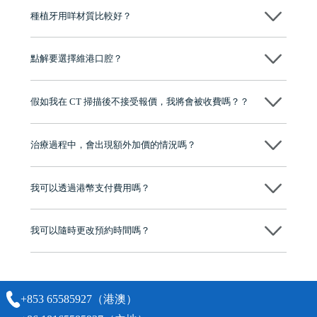
種植牙用咩材質比較好？
現在國際上普遍用嘅係純鈦。純鈦同人體骨質相容性高，愈合得快又穩
陣，安全可靠。
點解要選擇維港口腔？
維港口腔踐行「醫道濟世」的大學校訓，各分院匯聚來自香港、內地的
博士碩士高資歷牙醫，十七年穩定開診。榮獲「2024香港企業領袖品
假如我在 CT 掃描後不接受報價，我將會被收費嗎？？
牌」、「2025香港企業領袖品牌」，是諾貝爾種植系統全球放心植牙中
心，香港新城電台與廣東衛視推薦品牌
不會！只要未開始實際服務之前，你不會被收取任何費用。
至今已服務超過三十個國家和地區的顧客，受到粵港澳大灣區及周邊城
市市民極高的口碑評價及信任推薦 珠海、深圳設有八大分院，香港亦設
治療過程中，會出現額外加價的情況嗎？
有咨詢及服務保障中心，有任何問題都可以隨時預約免費咨詢，讓人十
分放心
不會，治療前我們會詳細說明治療方案及對應的價錢，顧客同意並簽字
後，我們才會正式進行診療服務
我可以透過港幣支付費用嗎？
可以。維港口腔會按照當日匯率轉算收取費用，而匯率會及時告知客人
我可以隨時更改預約時間嗎？
可以，請盡早通過wechat或whatsapp聯絡我們，告知我們你原本預約的
時間及資料，並且重新預約的日期及時段
+853 65585927（港澳）