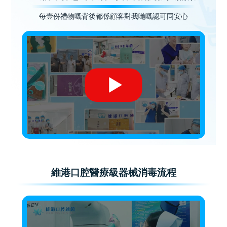
每壹份禮物嘅背後都係顧客對我哋嘅認可同安心
維港口腔醫療級器械消毒流程