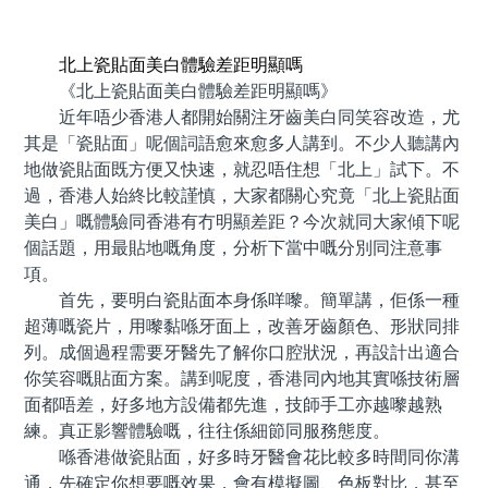
預約牙醫 contact us
北上瓷貼面美白體驗差距明顯嗎
《北上瓷貼面美白體驗差距明顯嗎》
近年唔少香港人都開始關注牙齒美白同笑容改造，尤
其是「瓷貼面」呢個詞語愈來愈多人講到。不少人聽講內
地做瓷貼面既方便又快速，就忍唔住想「北上」試下。不
過，香港人始終比較謹慎，大家都關心究竟「北上瓷貼面
美白」嘅體驗同香港有冇明顯差距？今次就同大家傾下呢
個話題，用最貼地嘅角度，分析下當中嘅分別同注意事
項。
首先，要明白瓷貼面本身係咩嚟。簡單講，佢係一種
超薄嘅瓷片，用嚟黏喺牙面上，改善牙齒顏色、形狀同排
列。成個過程需要牙醫先了解你口腔狀況，再設計出適合
你笑容嘅貼面方案。講到呢度，香港同內地其實喺技術層
面都唔差，好多地方設備都先進，技師手工亦越嚟越熟
練。真正影響體驗嘅，往往係細節同服務態度。
喺香港做瓷貼面，好多時牙醫會花比較多時間同你溝
通，先確定你想要嘅效果，會有模擬圖、色板對比，甚至