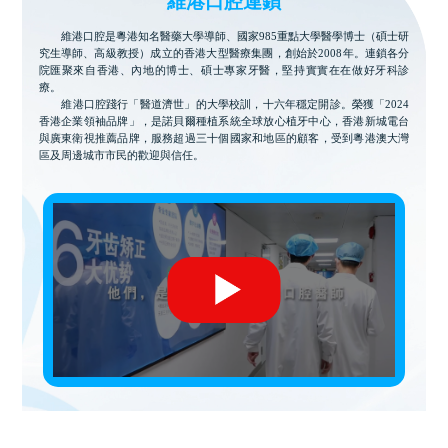
維港口腔連鎖
維港口腔是粵港知名醫藥大學導師、國家985重點大學醫學博士（碩士研
究生導師、高級教授）成立的香港大型醫療集團，創始於2008年。連鎖各分
院匯聚來自香港、內地的博士、碩士專家牙醫，堅持實實在在做好牙科診
療。
維港口腔踐行「醫道濟世」的大學校訓，十六年穩定開診。榮獲「2024
香港企業領袖品牌」，是諾貝爾種植系統全球放心植牙中心，香港新城電台
與廣東衛視推薦品牌，服務超過三十個國家和地區的顧客，受到粵港澳大灣
區及周邊城市市民的歡迎與信任。