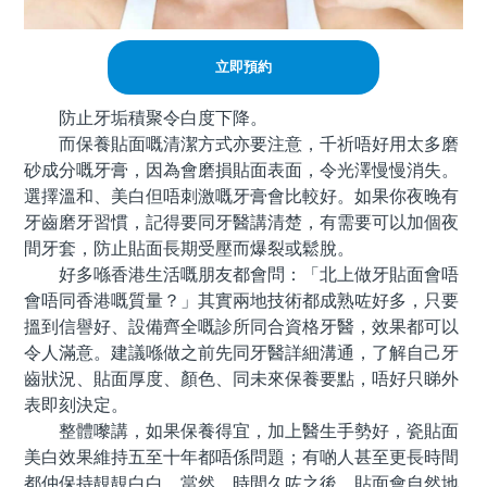
立即預約
防止牙垢積聚令白度下降。
而保養貼面嘅清潔方式亦要注意，千祈唔好用太多磨
砂成分嘅牙膏，因為會磨損貼面表面，令光澤慢慢消失。
選擇溫和、美白但唔刺激嘅牙膏會比較好。如果你夜晚有
牙齒磨牙習慣，記得要同牙醫講清楚，有需要可以加個夜
間牙套，防止貼面長期受壓而爆裂或鬆脫。
好多喺香港生活嘅朋友都會問：「北上做牙貼面會唔
會唔同香港嘅質量？」其實兩地技術都成熟咗好多，只要
搵到信譽好、設備齊全嘅診所同合資格牙醫，效果都可以
令人滿意。建議喺做之前先同牙醫詳細溝通，了解自己牙
齒狀況、貼面厚度、顏色、同未來保養要點，唔好只睇外
表即刻決定。
整體嚟講，如果保養得宜，加上醫生手勢好，瓷貼面
美白效果維持五至十年都唔係問題；有啲人甚至更長時間
都仲保持靚靚白白。當然，時間久咗之後，貼面會自然地