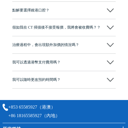
可以～醫生會先幫你進行CT SCAN檢查、評估骨量，再根據你嘅口腔情
況、預算、期望，提供多種種植方案比你參考及選擇，並告知詳細的流
點解要選擇維港口腔？
程及費用，未開始實際治療服務前，不會收取任何費用
維港口腔踐行「醫道濟世」的大學校訓，各分院匯聚來自香港、內地的
博士碩士高資歷牙醫，十七年穩定開診。榮獲「2024香港企業領袖品
假如我在 CT 掃描後不接受報價，我將會被收費嗎？？
牌」、「2025香港企業領袖品牌」，是諾貝爾種植系統全球放心植牙中
心，香港新城電台與廣東衛視推薦品牌
不會！只要未開始實際服務之前，你不會被收取任何費用。
至今已服務超過三十個國家和地區的顧客，受到粵港澳大灣區及周邊城
市市民極高的口碑評價及信任推薦 珠海、深圳設有八大分院，香港亦設
治療過程中，會出現額外加價的情況嗎？
有咨詢及服務保障中心，有任何問題都可以隨時預約免費咨詢，讓人十
分放心
不會，治療前我們會詳細說明治療方案及對應的價錢，顧客同意並簽字
後，我們才會正式進行診療服務
我可以透過港幣支付費用嗎？
可以。維港口腔會按照當日匯率轉算收取費用，而匯率會及時告知客人
我可以隨時更改預約時間嗎？
可以，請盡早通過wechat或whatsapp聯絡我們，告知我們你原本預約的
時間及資料，並且重新預約的日期及時段
+853 65585927（港澳）
+86 18165585927（內地）