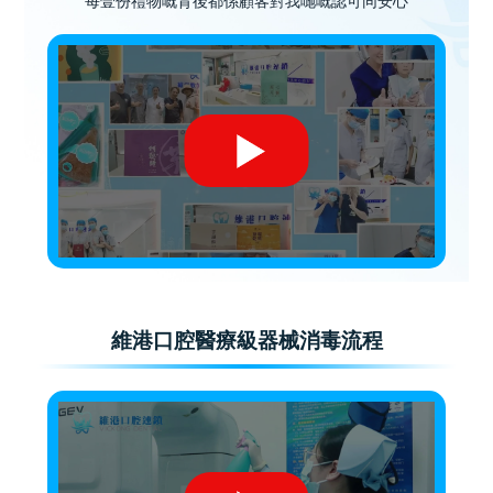
每壹份禮物嘅背後都係顧客對我哋嘅認可同安心
維港口腔醫療級器械消毒流程