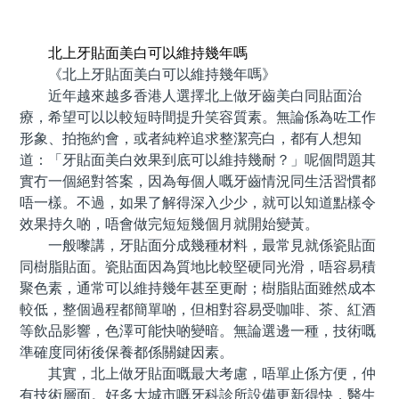
預約牙醫 contact us
北上牙貼面美白可以維持幾年嗎
《北上牙貼面美白可以維持幾年嗎》
近年越來越多香港人選擇北上做牙齒美白同貼面治
療，希望可以以較短時間提升笑容質素。無論係為咗工作
形象、拍拖約會，或者純粹追求整潔亮白，都有人想知
道：「牙貼面美白效果到底可以維持幾耐？」呢個問題其
實冇一個絕對答案，因為每個人嘅牙齒情況同生活習慣都
唔一樣。不過，如果了解得深入少少，就可以知道點樣令
效果持久啲，唔會做完短短幾個月就開始變黃。
一般嚟講，牙貼面分成幾種材料，最常見就係瓷貼面
同樹脂貼面。瓷貼面因為質地比較堅硬同光滑，唔容易積
聚色素，通常可以維持幾年甚至更耐；樹脂貼面雖然成本
較低，整個過程都簡單啲，但相對容易受咖啡、茶、紅酒
等飲品影響，色澤可能快啲變暗。無論選邊一種，技術嘅
準確度同術後保養都係關鍵因素。
其實，北上做牙貼面嘅最大考慮，唔單止係方便，仲
有技術層面。好多大城市嘅牙科診所設備更新得快，醫生