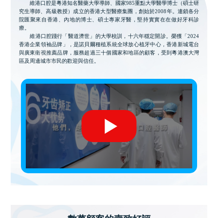
維港口腔是粵港知名醫藥大學導師、國家985重點大學醫學博士（碩士研
究生導師、高級教授）成立的香港大型醫療集團，創始於2008年。連鎖各分
院匯聚來自香港、內地的博士、碩士專家牙醫，堅持實實在在做好牙科診
療。
維港口腔踐行「醫道濟世」的大學校訓，十六年穩定開診。榮獲「2024
香港企業領袖品牌」，是諾貝爾種植系統全球放心植牙中心，香港新城電台
與廣東衛視推薦品牌，服務超過三十個國家和地區的顧客，受到粵港澳大灣
區及周邊城市市民的歡迎與信任。