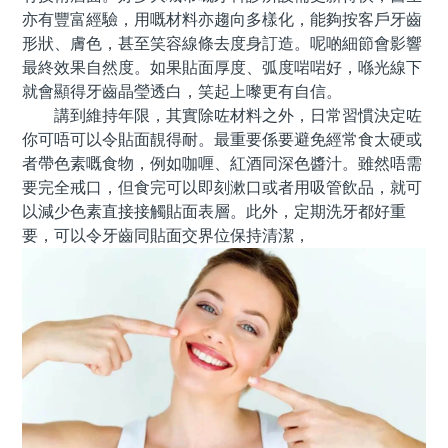
亦有豐富經驗，用嘅材料亦趨向多樣化，能夠按客戶牙齒
形狀、膚色，甚至笑容線條去度身訂造。呢啲細節會影響
最終效果自然度。如果貼面厚度、弧度啱啱好，喺光線下
就會顯得牙齒晶瑩透白，笑起上嚟更有自信。
講到維持年限，其實除咗材料之外，日常習慣決定咗
你可唔可以令貼面靚得耐。最重要係要避免經常食太硬或
者帶色素嘅食物，例如咖喱、紅酒同深色醬汁。雖然唔需
要完全戒口，但食完可以即刻漱口或者用吸管飲品，就可
以減少色素直接接觸貼面表層。此外，定期洗牙都好重
要，可以令牙齒同貼面交界位保持清潔，