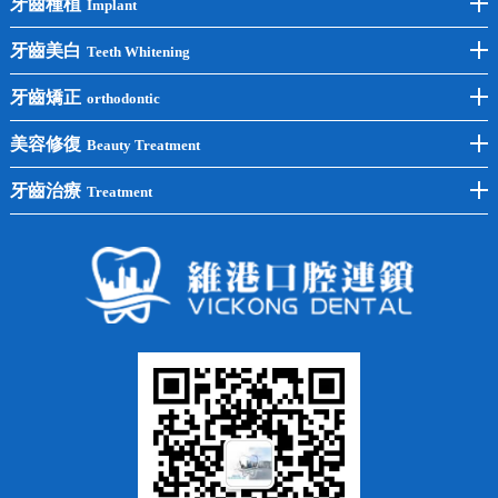
牙齒種植
Implant
前牙種植
牙齒美白
Teeth Whitening
後牙種植
冷光美白
牙齒矯正
orthodontic
單顆種植
洗牙
牙齒矯正
美容修復
Beauty Treatment
半口種植
黃黑牙
兒童矯正
全瓷牙
牙齒治療
Treatment
全口種植
四環素牙
隱形矯正
牙缺失
蛀牙補牙
常見問題
齙牙
鑲牙
智齒
牙貼面
牙列不齊
烤瓷牙
牙齦出血
地包天
義齒
拔牙
牙周炎
根管治療