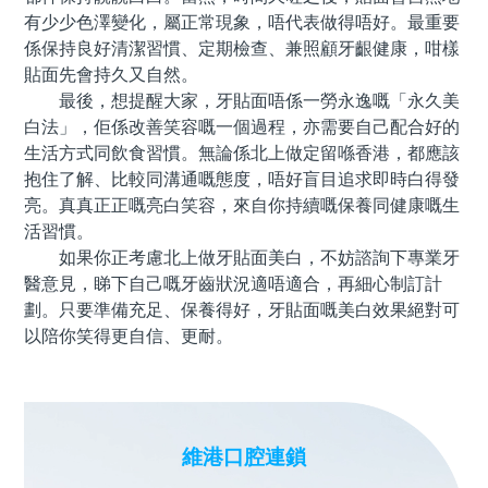
有少少色澤變化，屬正常現象，唔代表做得唔好。最重要
係保持良好清潔習慣、定期檢查、兼照顧牙齦健康，咁樣
貼面先會持久又自然。
最後，想提醒大家，牙貼面唔係一勞永逸嘅「永久美
白法」，佢係改善笑容嘅一個過程，亦需要自己配合好的
生活方式同飲食習慣。無論係北上做定留喺香港，都應該
抱住了解、比較同溝通嘅態度，唔好盲目追求即時白得發
亮。真真正正嘅亮白笑容，來自你持續嘅保養同健康嘅生
活習慣。
如果你正考慮北上做牙貼面美白，不妨諮詢下專業牙
醫意見，睇下自己嘅牙齒狀況適唔適合，再細心制訂計
劃。只要準備充足、保養得好，牙貼面嘅美白效果絕對可
以陪你笑得更自信、更耐。
維港口腔連鎖