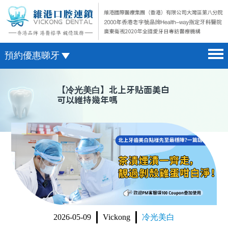
預約優惠睇牙
首頁 home page
澳門電話預約
【
冷光美白
】北上牙貼面美白
可以維持幾年嗎
醫院簡介 hospital introduction
微信預約
醫生介紹 doctor introduction
WhatsApp預約
醫療新聞 medical news
種植牙 dental implant
箍牙 orthodontics
收費標準 change standard
2026-05-09
Vickong
冷光美白