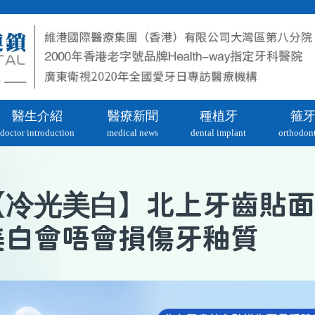
醫生介紹
醫療新聞
種植牙
箍
doctor introduction
medical news
dental implant
orthodont
冷光美白
【
】北上牙齒貼面
美白會唔會損傷牙釉質