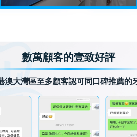
數萬顧客的壹致好評
港澳大灣區至多顧客認可同口碑推薦的