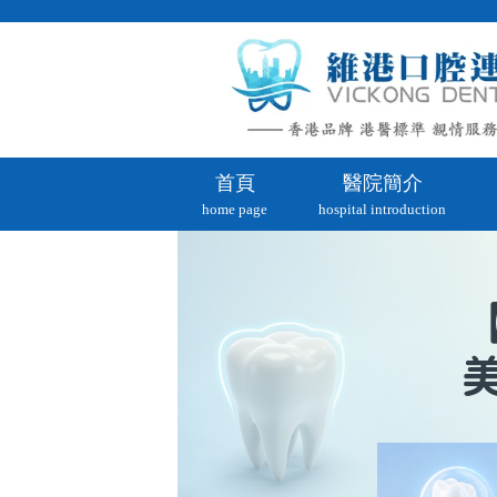
首頁
醫院簡介
home page
hospital introduction