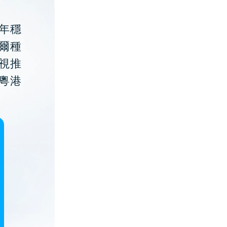
年穩
貝爾種
視推
粵港