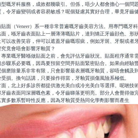
類型嘅牙科服務，成效都幾吸引。但係，唔少人都會擔心一個問
質，令牙齒變弱或者容易敏感？呢個疑慮其實好合理，畢竟牙齒
面（Veneer）系一種非常普遍嘅牙齒美容方法。用專門嘅牙
貼面，喺牙齒表面貼上一層薄薄嘅貼片，達到矯正牙齒顔色、形
止可以改善笑容，仲可以遮蓋牙齒嘅瑕疵，例如牙斑、牙裂或者
程究竟會唔會影響牙釉質？
業嘅牙醫喺做貼面之前，會先評估牙齒狀況。貼面程序通常需
個步驟系必要嘅，因爲要預留空間畀貼面緊密貼合。如果由經驗
呢個磨除量系非常有限，只會影響最表層嘅牙釉質，卻唔會觸及
會受損。換句話講，只要操作得當，牙釉質損傷風險系極低。
，北上好多診所都提供激光美白或冷光美白等選擇。呢啲技術
解牙齒表面同深層嘅色素，令牙齒睇落更明亮。部分人會覺得做
其實多數系暫時性反應，因為牙釉質受熱同化學劑影響而產生