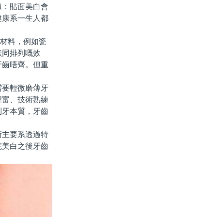
題：貼面美白會
健康系一生人都
科材料，例如瓷
狀同排列嘅效
牙齒唔齊。但重
要輕微磨薄牙
豐富、技術熟練
到牙本質，牙齒
主要系透過特
完美白之後牙齒