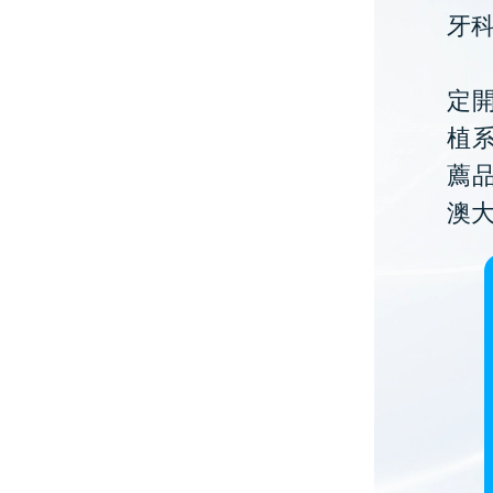
牙
定開
植
薦
澳