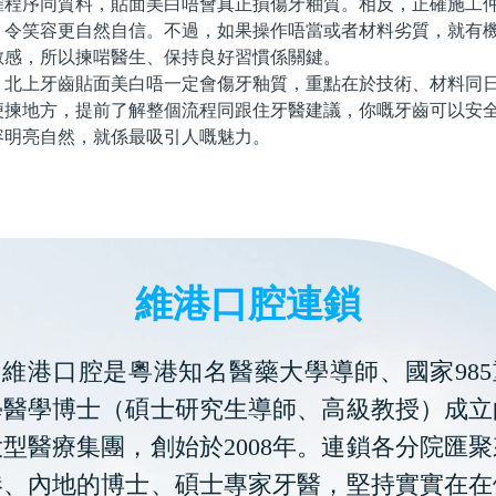
確程序同質料，貼面美白唔會真正損傷牙釉質。相反，正確施工
，令笑容更自然自信。不過，如果操作唔當或者材料劣質，就有
敏感，所以揀啱醫生、保持良好習慣係關鍵。
上牙齒貼面美白唔一定會傷牙釉質，重點在於技術、材料同日
便揀地方，提前了解整個流程同跟住牙醫建議，你嘅牙齒可以安
容明亮自然，就係最吸引人嘅魅力。
維港口腔連鎖
維港口腔是粵港知名醫藥大學導師、國家985
學醫學博士（碩士研究生導師、高級教授）成立
型醫療集團，創始於2008年。連鎖各分院匯
港、內地的博士、碩士專家牙醫，堅持實實在在