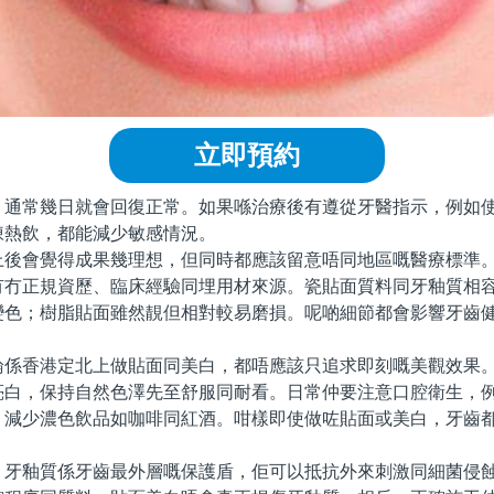
立即預約
常幾日就會回復正常。如果喺治療後有遵從牙醫指示，例如使
凍熱飲，都能減少敏感情況。
會覺得成果幾理想，但同時都應該留意唔同地區嘅醫療標準。
有冇正規資歷、臨床經驗同埋用材來源。瓷貼面質料同牙釉質相
變色；樹脂貼面雖然靚但相對較易磨損。呢啲細節都會影響牙齒
香港定北上做貼面同美白，都唔應該只追求即刻嘅美觀效果。
亮白，保持自然色澤先至舒服同耐看。日常仲要注意口腔衛生，
、減少濃色飲品如咖啡同紅酒。咁樣即使做咗貼面或美白，牙齒
釉質係牙齒最外層嘅保護盾，佢可以抵抗外來刺激同細菌侵蝕