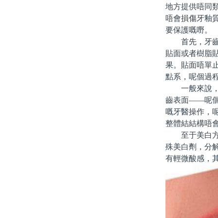
地方提供唔同
唔會損傷牙釉
要保護嘅嘢。
首先，牙齒貼
貼面或者樹脂
果。貼面唔單
點系，呢個過
一般來說，專
齒表面——呢
嘅牙醫操作，
整體結結構唔
至于美白方面
殊美白劑，分
有輕微酸感，