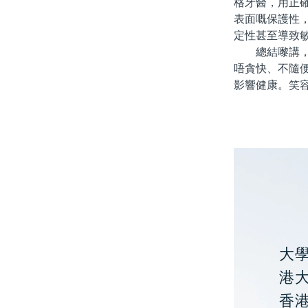
格牙醫，用正
表面嘅保護性
定性甚至導致
總結嚟講，北
唔貪快、不隨
影響健康。笑
大
港大
香