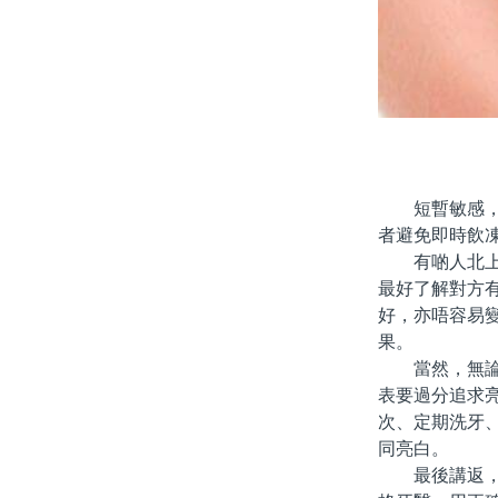
短暫敏感，通
者避免即時飲
有啲人北上後
最好了解對方
好，亦唔容易
果。
當然，無論係
表要過分追求
次、定期洗牙
同亮白。
最後講返，牙