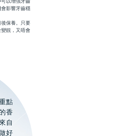
仲可以增強牙齒
機會影響牙齒穩
後保養。只要
全變靚，又唔會
重點
的香
聚來自
做好