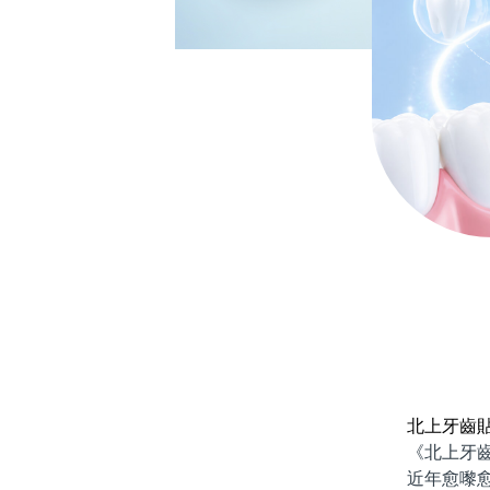
北上牙齒
《北上牙齒貼
近年愈嚟愈多