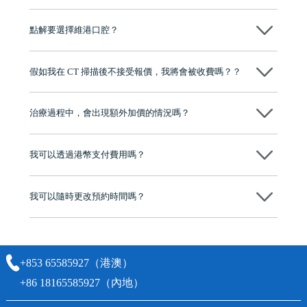
現在國際上普遍用嘅係純鈦。純鈦同人體骨質相容性高，愈合得快又穩
陣，安全可靠。
點解要選擇維港口腔？
維港口腔踐行「醫道濟世」的大學校訓，各分院匯聚來自香港、內地的
博士碩士高資歷牙醫，十七年穩定開診。榮獲「2024香港企業領袖品
假如我在 CT 掃描後不接受報價，我將會被收費嗎？？
牌」、「2025香港企業領袖品牌」，是諾貝爾種植系統全球放心植牙中
心，香港新城電台與廣東衛視推薦品牌
不會！只要未開始實際服務之前，你不會被收取任何費用。
至今已服務超過三十個國家和地區的顧客，受到粵港澳大灣區及周邊城
市市民極高的口碑評價及信任推薦 珠海、深圳設有八大分院，香港亦設
治療過程中，會出現額外加價的情況嗎？
有咨詢及服務保障中心，有任何問題都可以隨時預約免費咨詢，讓人十
分放心
不會，治療前我們會詳細說明治療方案及對應的價錢，顧客同意並簽字
後，我們才會正式進行診療服務
我可以透過港幣支付費用嗎？
可以。維港口腔會按照當日匯率轉算收取費用，而匯率會及時告知客人
我可以隨時更改預約時間嗎？
可以，請盡早通過wechat或whatsapp聯絡我們，告知我們你原本預約的
時間及資料，並且重新預約的日期及時段
+853 65585927（港澳）
+86 18165585927（內地）