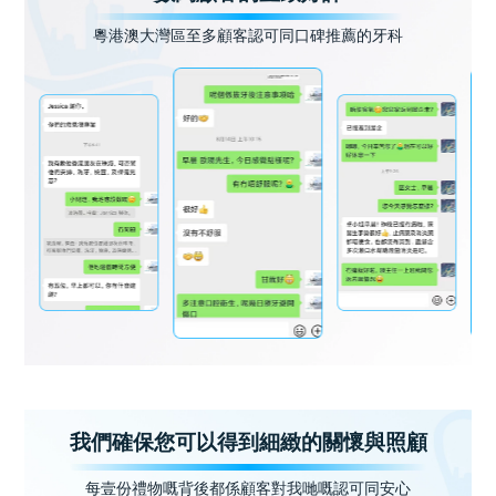
粵港澳大灣區至多顧客認可同口碑推薦的牙科
我們確保您可以得到細緻的關懷與照顧
每壹份禮物嘅背後都係顧客對我哋嘅認可同安心