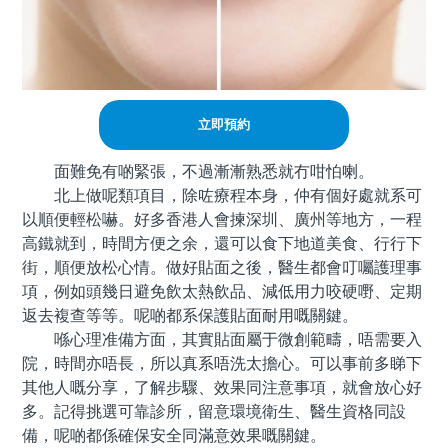
立即預約
面難免有啲緊張，不過漸漸熟悉就冇咁怕喇。
北上做呢類項目，除咗療程本身，仲有個好處就系可
以順便輕松嚇。好多香港人會揀深圳、廣州等地方，一程
高鐵就到，時間方便之余，還可以食下地道美食、行行下
街，順便放松心情。做好貼面之後，醫生都會叮囑護理事
項，例如頭幾日避免飲太熱飲品、減低用力咬硬嘢、定期
返去複查等等。呢啲都系保護貼面耐用嘅關鍵。
喺心理准備方面，其實貼面屬于微創範疇，唔需要入
院，時間亦唔長，所以真系唔洗太擔心。可以事前多睇下
其他人嘅分享，了解步驟、效果同注意事項，就會放心好
多。記得挑選可靠診所，留意環境衛生、醫生資格同設
備，呢啲都係確保安全同滿意效果嘅關鍵。