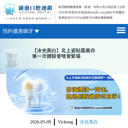
預約優惠睇牙
首頁 home page
澳門電話預約
【
冷光美白
】北上瓷貼面美白
第一次體驗會唔會緊張
醫院簡介 hospital introduction
微信預約
醫生介紹 doctor introduction
WhatsApp預約
醫療新聞 medical news
種植牙 dental implant
箍牙 orthodontics
收費標準 change standard
2026-05-09
Vickong
冷光美白