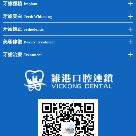
牙齒種植
Implant
前牙種植
牙齒美白
Teeth Whitening
後牙種植
冷光美白
牙齒矯正
orthodontic
單顆種植
洗牙
牙齒矯正
美容修復
Beauty Treatment
半口種植
黃黑牙
兒童矯正
全瓷牙
牙齒治療
Treatment
全口種植
四環素牙
隱形矯正
牙缺失
蛀牙補牙
常見問題
齙牙
鑲牙
智齒
牙貼面
牙列不齊
烤瓷牙
牙齦出血
地包天
義齒
拔牙
牙周炎
根管治療