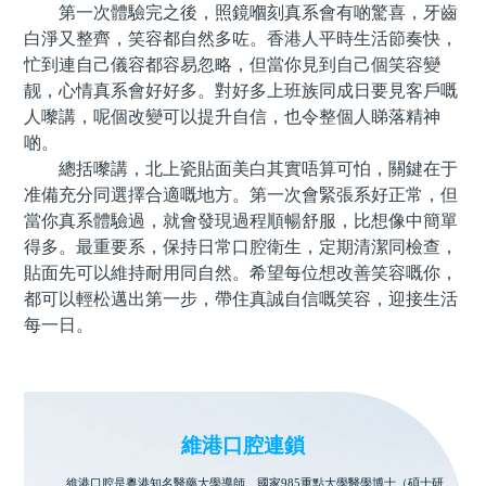
第一次體驗完之後，照鏡嗰刻真系會有啲驚喜，牙齒
白淨又整齊，笑容都自然多咗。香港人平時生活節奏快，
忙到連自己儀容都容易忽略，但當你見到自己個笑容變
靓，心情真系會好好多。對好多上班族同成日要見客戶嘅
人嚟講，呢個改變可以提升自信，也令整個人睇落精神
啲。
總括嚟講，北上瓷貼面美白其實唔算可怕，關鍵在于
准備充分同選擇合適嘅地方。第一次會緊張系好正常，但
當你真系體驗過，就會發現過程順暢舒服，比想像中簡單
得多。最重要系，保持日常口腔衛生，定期清潔同檢查，
貼面先可以維持耐用同自然。希望每位想改善笑容嘅你，
都可以輕松邁出第一步，帶住真誠自信嘅笑容，迎接生活
每一日。
維港口腔連鎖
維港口腔是粵港知名醫藥大學導師、國家985重點大學醫學博士（碩士研