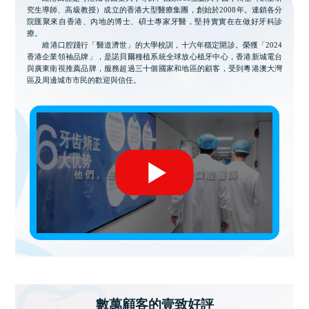
究生導師、高級教授）成立的香港大型醫療集團，創始於2008年。連鎖各分
院匯聚來自香港、內地的博士、碩士專家牙醫，堅持實實在在做好牙科診
療。
維港口腔踐行「醫道濟世」的大學校訓，十六年穩定開診。榮獲「2024
香港企業領袖品牌」，是諾貝爾種植系統全球放心植牙中心，香港新城電台
與廣東衛視推薦品牌，服務超過三十個國家和地區的顧客，受到粵港澳大灣
區及周邊城市市民的歡迎與信任。
數萬顧客的壹致好評