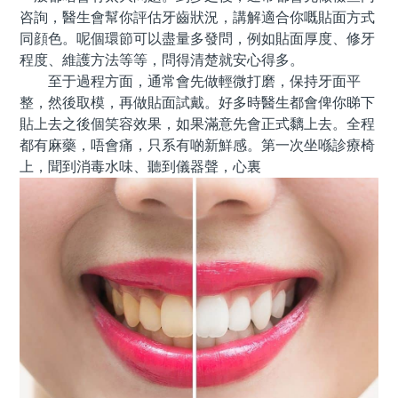
咨詢，醫生會幫你評估牙齒狀況，講解適合你嘅貼面方式
同顔色。呢個環節可以盡量多發問，例如貼面厚度、修牙
程度、維護方法等等，問得清楚就安心得多。
至于過程方面，通常會先做輕微打磨，保持牙面平
整，然後取模，再做貼面試戴。好多時醫生都會俾你睇下
貼上去之後個笑容效果，如果滿意先會正式黐上去。全程
都有麻藥，唔會痛，只系有啲新鮮感。第一次坐喺診療椅
上，聞到消毒水味、聽到儀器聲，心裏