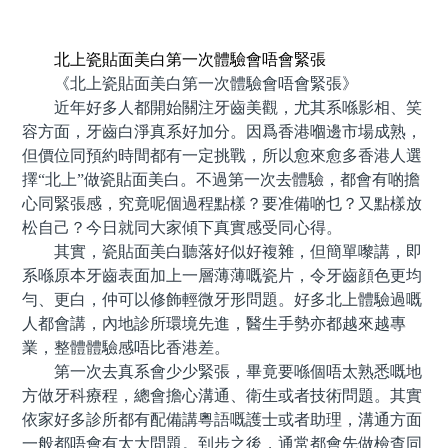
預約牙醫 contact us
北上瓷貼面美白第一次體驗會唔會緊張
《北上瓷貼面美白第一次體驗會唔會緊張》
近年好多人都開始關注牙齒美觀，尤其系喺影相、笑
容方面，牙齒白淨真系好加分。因爲香港嗰邊市場成熟，
但價位同預約時間都有一定挑戰，所以愈來愈多香港人選
擇“北上”做瓷貼面美白。不過第一次去體驗，都會有啲擔
心同緊張感，究竟呢個過程點樣？要准備啲乜？又點樣放
松自己？今日就同大家傾下真實感受同心得。
其實，瓷貼面美白聽落好似好複雜，但簡單嚟講，即
系喺原本牙齒表面加上一層薄薄嘅瓷片，令牙齒顔色更均
勻、更白，仲可以修飾輕微牙形問題。好多北上體驗過嘅
人都會講，內地診所環境先進，醫生手勢亦都越來越專
業，整體體驗感唔比香港差。
第一次去真系會少少緊張，畢竟要喺個唔太熟悉嘅地
方做牙科療程，總會擔心溝通、衛生或者技術問題。其實
依家好多診所都有配備講粵語嘅護士或者助理，溝通方面
一般都唔會有太大問題。到步之後，通常都會先做檢查同