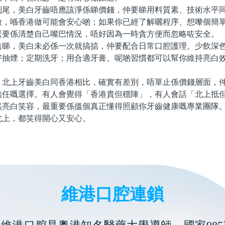
，美白牙齒唔應該淨係睇價錢，仲要睇用料質素、技術水平同
做，喺香港做可能會安心啲；如果你已經了解曬程序、想嚟個簡
緊要係清楚自己嘴巴情況，唔好因為一時貪方便而忽略咗安全。
，美白未必係一次就搞掂，仲要配合日常口腔護理。少飲深色
好抽煙；定期洗牙；用合適牙膏。呢啲習慣都可以幫你維持亮白
。
上牙齒美白同香港相比，確實有差別，唔單止係價錢層面，仲
信任嘅選擇。有人會覺得「香港貴但穩陣」，有人會話「北上抵
然亮白笑容，最重要係搵個真正懂得照顧你牙齒健康嘅專業團隊
北上，都笑得開心又安心。
維港口腔連鎖