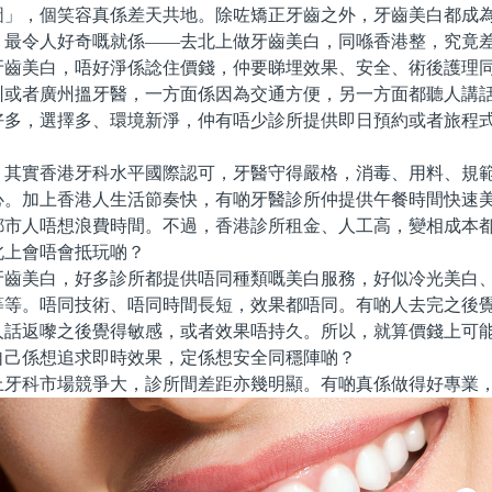
圖」，個笑容真係差天共地。除咗矯正牙齒之外，牙齒美白都成
，最令人好奇嘅就係——去北上做牙齒美白，同喺香港整，究竟
美白，唔好淨係諗住價錢，仲要睇埋效果、安全、術後護理同
圳或者廣州搵牙醫，一方面係因為交通方便，另一方面都聽人講
好多，選擇多、環境新淨，仲有唔少診所提供即日預約或者旅程
。
實香港牙科水平國際認可，牙醫守得嚴格，消毒、用料、規範
心。加上香港人生活節奏快，有啲牙醫診所仲提供午餐時間快速
都市人唔想浪費時間。不過，香港診所租金、人工高，變相成本
北上會唔會抵玩啲？
美白，好多診所都提供唔同種類嘅美白服務，好似冷光美白、
等等。唔同技術、唔同時間長短，效果都唔同。有啲人去完之後
人話返嚟之後覺得敏感，或者效果唔持久。所以，就算價錢上可
自己係想追求即時效果，定係想安全同穩陣啲？
科市場競爭大，診所間差距亦幾明顯。有啲真係做得好專業