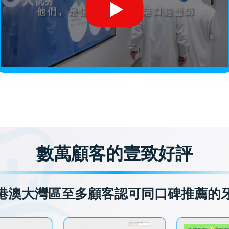
數萬顧客的壹致好評
港澳大灣區至多顧客認可同口碑推薦的