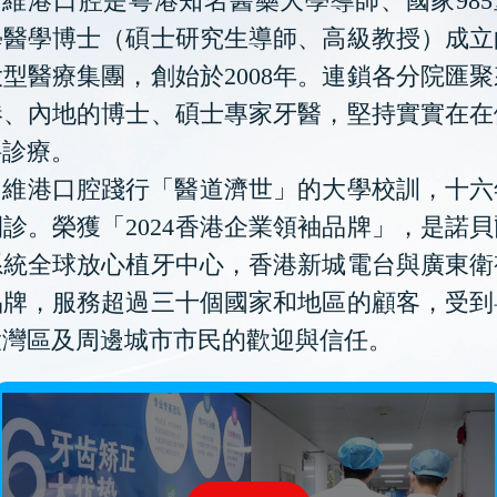
維港口腔是粵港知名醫藥大學導師、國家985
學醫學博士（碩士研究生導師、高級教授）成立
型醫療集團，創始於2008年。連鎖各分院匯
港、內地的博士、碩士專家牙醫，堅持實實在在
科診療。
維港口腔踐行「醫道濟世」的大學校訓，十六
診。榮獲「2024香港企業領袖品牌」，是諾
系統全球放心植牙中心，香港新城電台與廣東衛
品牌，服務超過三十個國家和地區的顧客，受到
大灣區及周邊城市市民的歡迎與信任。