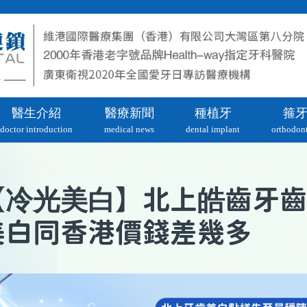
醫生介紹
醫療新聞
種植牙
箍
doctor introduction
medical news
dental implant
orthodont
冷光美白
【
】北上皓齒牙齒
美白同香港價錢差幾多