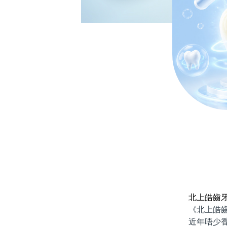
北上皓齒
《北上皓齒牙
近年唔少香港