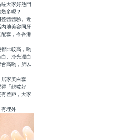
為咗大家好熱門
差幾多呢？
整體體驗。近
話內地美容同牙
式配套，令香港
都比較高，啲
美白、冷光漂白
都會高啲，所以
居家美白套
覺得「靚咗好
能有差距，大家
，有埋外