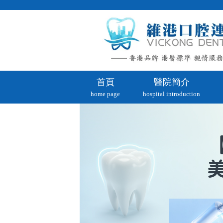
首頁
醫院簡介
home page
hospital introduction