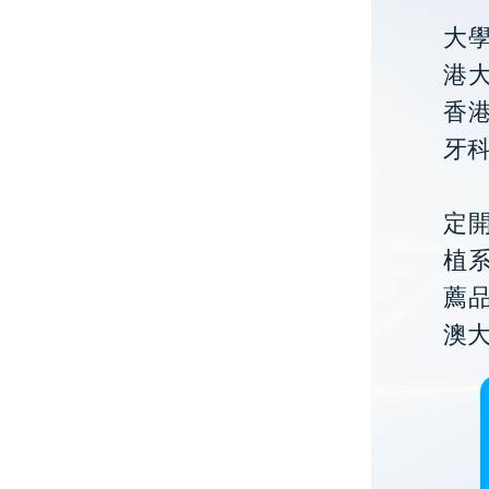
大
港大
香
牙
定開
植
薦
澳