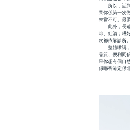
所以，話到尾
果你係第一次
未嘗不可。最
此外，長遠睇
啡、紅酒；唔
次都依靠診所
整體嚟講，北
品質、便利同
果你想有個自
係喺香港定係