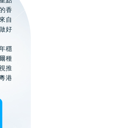
重點
的香
聚來自
做好
年穩
貝爾種
視推
粵港