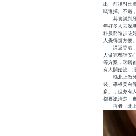
出「前後對比
嘅選擇。不過
其實講到牙齒
年好多人去深
科服務進步咗
人覺得幾方便
講返香港，其
人做完都話安
等方案，啱曬
有人開始諗，
喺北上做牙齒
裝、導板美白
多」，但亦有
都要諗清楚：
再者，北上牙