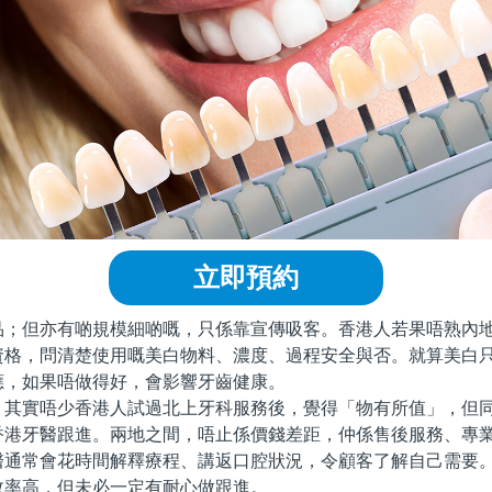
立即預約
但亦有啲規模細啲嘅，只係靠宣傳吸客。香港人若果唔熟內地
資格，問清楚使用嘅美白物料、濃度、過程安全與否。就算美白
應，如果唔做得好，會影響牙齒健康。
實唔少香港人試過北上牙科服務後，覺得「物有所值」，但同
香港牙醫跟進。兩地之間，唔止係價錢差距，仲係售後服務、專
醫通常會花時間解釋療程、講返口腔狀況，令顧客了解自己需要
效率高，但未必一定有耐心做跟進。