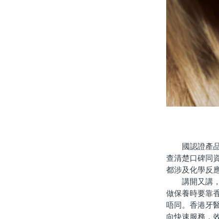
國認證產品；
查清楚口碑同
都涉及化學反
講開又講，其
做保養時要靠
唔同。香港牙
向快速服務，