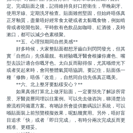
定。完成貼面之後，記得維持良好口腔衛生，早晚刷牙、
使用牙線、定期洗牙檢查。貼面雖然堅固，但始終唔係真
正牙釉質，盡量唔好經常食太硬或者太黏嘅食物，例如啃
骨或者咬開包裝。平時飲有色飲品如咖啡、紅酒後，及時
漱口，都可以減少色素積聚。
**五、心理預期同自然美感**
好多時候，大家整貼面都想牙齒白到閃閃發光，但其
實「自然白」先係最靓。有經驗嘅牙醫會根據你膚色、嘴
型去設計適合你嘅牙色。太白反而顯得假，尤其喺燈光下
或者笑起來時，會同整體氣質唔協調。要記住，貼面係一
種「修飾」唔係「改造」，自然同自信先係真正嘅美。
**六、北上整牙要點樣安心？**
如果真係打算北上做牙貼面，一定要預先了解診所背
景、牙醫資曆同埋以往案例。可以先去做咨詢，睇清楚治
療流程同備選方案。有啲診所會提供數碼設計系統，可以
喺貼面裝上前預覽模擬效果，呢點幾實用。另外，唔好盲
目追求「快」或者「即日完成」，有時分兩次完成反而更
精准、更穩妥。