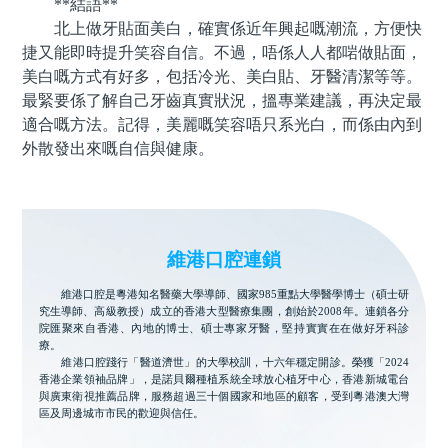
**結語**
北上做牙貼面美白，確實係近年興起嘅潮流，方便快
捷又能即時提升笑容自信。不過，唔係人人都啱做貼面，
美白嘅方式有好多，包括冷光、美白貼、牙醫清潔等等。
最緊要係了解自己牙齒真實狀況，搵專業建議，再決定最
適合嘅方法。記得，美麗嘅笑容唔只系光白，而係由內到
外散發出來嘅自信與健康。
維港口腔連鎖
維港口腔是粵港知名醫藥大學導師、國家985重點大學醫學博士（碩士研
究生導師、高級教授）成立的香港大型醫療集團，創始於2008年。連鎖各分
院匯聚來自香港、內地的博士、碩士專家牙醫，堅持實實在在做好牙科診
療。
維港口腔踐行「醫道濟世」的大學校訓，十六年穩定開診。榮獲「2024
香港企業領袖品牌」，是諾貝爾種植系統全球放心植牙中心，香港新城電台
與廣東衛視推薦品牌，服務超過三十個國家和地區的顧客，受到粵港澳大灣
區及周邊城市市民的歡迎與信任。