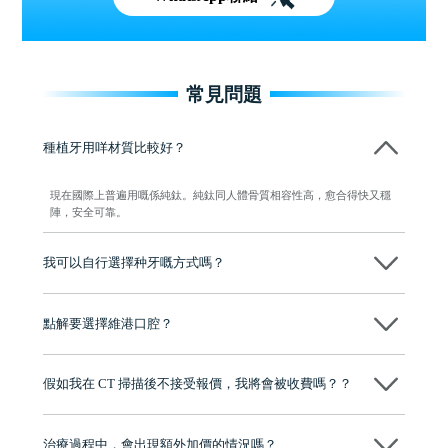
常見問題
種植牙用咩材質比較好？
現在國際上普遍用嘅係純鈦。純鈦同人體骨質相容性高，愈合得快又穩
陣，安全可靠。
我可以自行選擇种牙嘅方式嗎？
可以～醫生會先幫你進行CT SCAN檢查、評估骨量，再根據你嘅口腔情
況、預算、期望，提供多種種植方案比你參考及選擇，並告知詳細的流
點解要選擇維港口腔？
程及費用，未開始實際治療服務前，不會收取任何費用
維港口腔踐行「醫道濟世」的大學校訓，各分院匯聚來自香港、內地的
博士碩士高資歷牙醫，十七年穩定開診。榮獲「2024香港企業領袖品
假如我在 CT 掃描後不接受報價，我將會被收費嗎？？
牌」、「2025香港企業領袖品牌」，是諾貝爾種植系統全球放心植牙中
心，香港新城電台與廣東衛視推薦品牌
不會！只要未開始實際服務之前，你不會被收取任何費用。
至今已服務超過三十個國家和地區的顧客，受到粵港澳大灣區及周邊城
市市民極高的口碑評價及信任推薦 珠海、深圳設有八大分院，香港亦設
治療過程中，會出現額外加價的情況嗎？