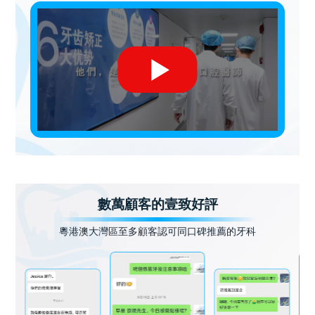
數萬顧客的壹致好評
粵港澳大灣區至多顧客認可同口碑推薦的牙科