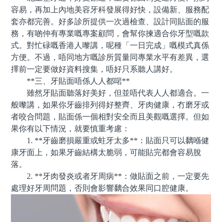
容易，再加上內地美容牙科發展得好快，設備新、服務配
套亦都完善。好多診所提供一次過檢查、設計同貼面的服
務，有啲仲有專業嘅專案顧問，會幫你揀適合你牙型嘅款
式。對忙碌嘅香港人嚟講，呢種「一日完成」嘅模式真係
方便。不過，唔同地方嘅診所質量同專業水平有差異，選
擇前一定要做好資料搜集，唔好只系聽人講好。
**三、牙貼面唔係人人都啱**
雖然牙貼面聽落好美好，但並唔代表人人都適合。一
般嚟講，如果你牙齒排列得好整齊、牙肉健康，冇磨牙或
者咬合問題，貼面係一個相對安全而且美觀嘅選擇。但如
果你有以下情況，就要慎重考慮：
1. **牙齒磨損嚴重或蛀牙太多**：貼面只可以黐喺健
康牙面上，如果牙齒結構太脆弱，可能貼完都會容易脫
落。
2. **牙肉發炎或者牙周病**：做貼面之前，一定要先
處理好牙周問題，否則會影響黐合效果同口腔健康。