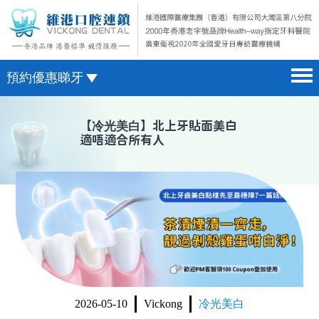
預約優惠睇牙
首頁 home page
澳門電話預約
【
冷光美白
】北上牙貼面美白
適唔適合所有人
醫院簡介 hospital introduction
微信預約
醫生介紹 doctor introduction
WhatsApp預約
醫療新聞 medical news
種植牙 dental implant
箍牙 orthodontics
收費標準 change standard
2026-05-10
Vickong
冷光美白