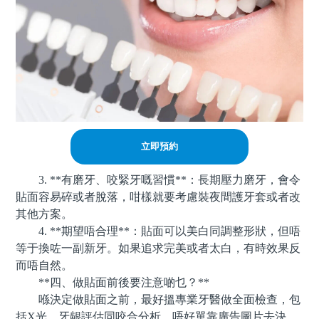
立即預約
3. **有磨牙、咬緊牙嘅習慣**：長期壓力磨牙，會令
貼面容易碎或者脫落，咁樣就要考慮裝夜間護牙套或者改
其他方案。
4. **期望唔合理**：貼面可以美白同調整形狀，但唔
等于換咗一副新牙。如果追求完美或者太白，有時效果反
而唔自然。
**四、做貼面前後要注意啲乜？**
喺決定做貼面之前，最好搵專業牙醫做全面檢查，包
括X光、牙龈評估同咬合分析。唔好單靠廣告圖片去決