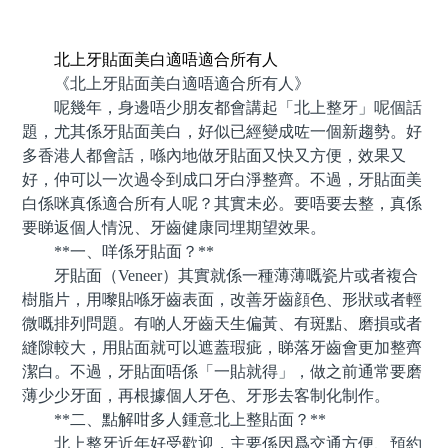
預約牙醫 contact us
北上牙貼面美白適唔適合所有人
《北上牙貼面美白適唔適合所有人》
呢幾年，身邊唔少朋友都會講起「北上整牙」呢個話
題，尤其係牙貼面美白，好似已經變成咗一個新趨勢。好
多香港人都會話，喺內地做牙貼面又快又方便，效果又
好，仲可以一次過令到成口牙白淨整齊。不過，牙貼面美
白係咪真係適合所有人呢？其實未必。要唔要去整，真係
要睇返個人情況、牙齒健康同埋期望效果。
**一、咩係牙貼面？**
牙貼面（Veneer）其實就係一種薄薄嘅瓷片或者複合
樹脂片，用嚟貼喺牙齒表面，改善牙齒顔色、形狀或者輕
微嘅排列問題。有啲人牙齒天生偏黃、有斑點、磨損或者
縫隙較大，用貼面就可以遮蓋瑕疵，睇落牙齒會更加整齊
潔白。不過，牙貼面唔係「一貼就得」，做之前通常要磨
薄少少牙面，再根據個人牙色、牙形去客制化制作。
**二、點解咁多人鍾意北上整貼面？**
北上整牙近年好受歡迎，主要係因爲交通方便、預約