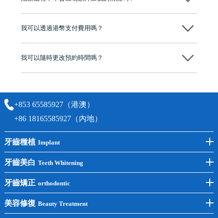
有咨詢及服務保障中心，有任何問題都可以隨時預約免費咨詢，讓人十
分放心
不會，治療前我們會詳細說明治療方案及對應的價錢，顧客同意並簽字
後，我們才會正式進行診療服務
我可以透過港幣支付費用嗎？
可以。維港口腔會按照當日匯率轉算收取費用，而匯率會及時告知客人
我可以隨時更改預約時間嗎？
可以，請盡早通過wechat或whatsapp聯絡我們，告知我們你原本預約的
時間及資料，並且重新預約的日期及時段
+853 65585927（港澳）
+86 18165585927（內地）
牙齒種植
Implant
前牙種植
牙齒美白
Teeth Whitening
後牙種植
冷光美白
牙齒矯正
orthodontic
單顆種植
洗牙
牙齒矯正
美容修復
Beauty Treatment
半口種植
黃黑牙