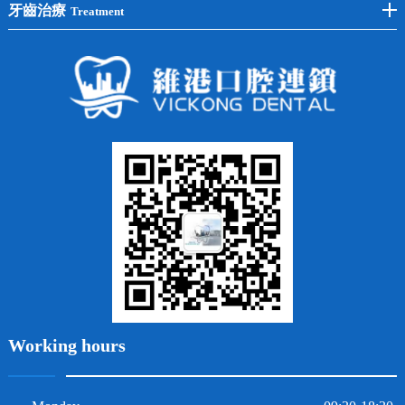
兒童矯正
全瓷牙
牙齒治療
Treatment
全口種植
四環素牙
隱形矯正
牙缺失
蛀牙補牙
常見問題
齙牙
鑲牙
智齒
牙貼面
牙列不齊
烤瓷牙
牙齦出血
地包天
義齒
拔牙
牙周炎
根管治療
Working hours