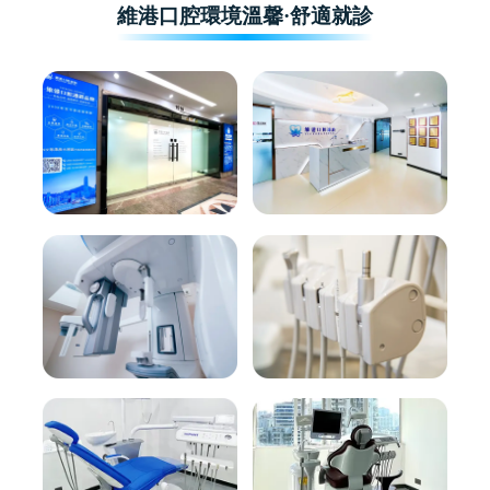
維港口腔環境溫馨·舒適就診