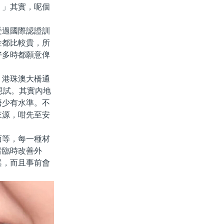
？」其實，呢個
過國際認證訓
金都比較貴，所
好多時都願意俾
港珠澳大橋通
想試。其實內地
唔少有水準。不
來源，咁先至安
等，每一種材
者臨時改善外
案，而且事前會