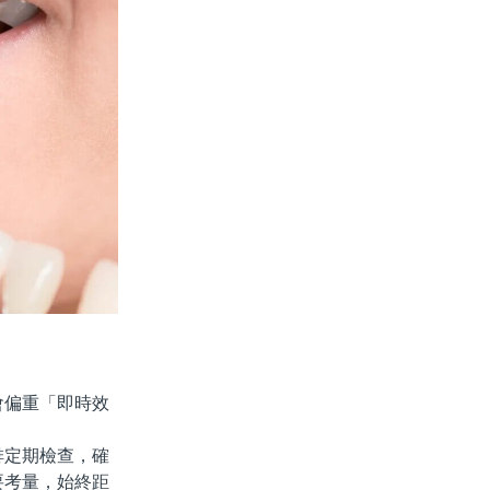
偏重「即時效
定期檢查，確
要考量，始終距