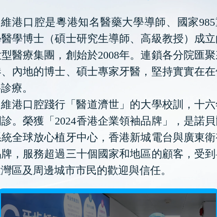
維港口腔是粵港知名醫藥大學導師、國家985
學醫學博士（碩士研究生導師、高級教授）成立
型醫療集團，創始於2008年。連鎖各分院匯
港、內地的博士、碩士專家牙醫，堅持實實在在
科診療。
維港口腔踐行「醫道濟世」的大學校訓，十六
診。榮獲「2024香港企業領袖品牌」，是諾
系統全球放心植牙中心，香港新城電台與廣東衛
品牌，服務超過三十個國家和地區的顧客，受到
大灣區及周邊城市市民的歡迎與信任。