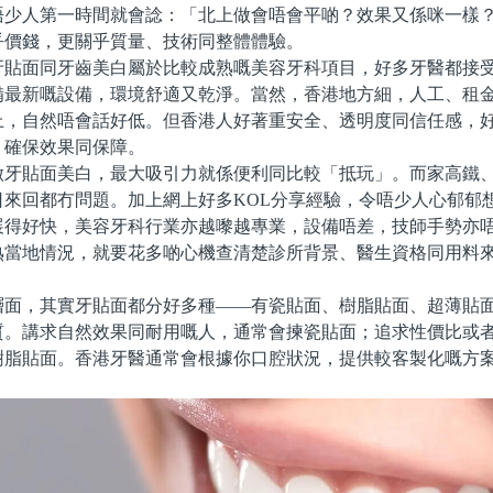
唔少人第一時間就會諗：「北上做會唔會平啲？效果又係咪一樣
乎價錢，更關乎質量、技術同整體體驗。
面同牙齒美白屬於比較成熟嘅美容牙科項目，好多牙醫都接受
備最新嘅設備，環境舒適又乾淨。當然，香港地方細，人工、租
上，自然唔會話好低。但香港人好著重安全、透明度同信任感，
，確保效果同保障。
貼面美白，最大吸引力就係便利同比較「抵玩」。而家高鐵、
日來回都冇問題。加上網上好多KOL分享經驗，令唔少人心郁郁
展得好快，美容牙科行業亦越嚟越專業，設備唔差，技師手勢亦
熟當地情況，就要花多啲心機查清楚診所背景、醫生資格同用料
，其實牙貼面都分好多種——有瓷貼面、樹脂貼面、超薄貼面
質。講求自然效果同耐用嘅人，通常會揀瓷貼面；追求性價比或
樹脂貼面。香港牙醫通常會根據你口腔狀況，提供較客製化嘅方