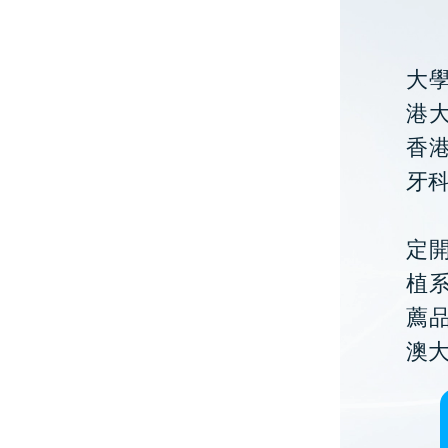
大
港大
香
牙
定開
植
薦
澳