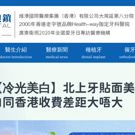
醫生介紹
醫療新聞
種植牙
箍
doctor introduction
medical news
dental implant
orthodont
冷光美白
【
】北上牙貼面美
白同香港收費差距大唔大