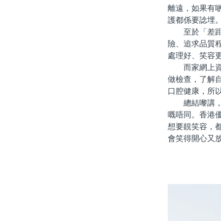
離遠，如果有
護都係要諗埋
至於「差距大
險、追求品質
處理好、笑容
而家網上資訊
做檢查，了解
口腔健康，所
總結嚟講，北
嘅唔同。香港
想要靚笑容，
會笑得開心又