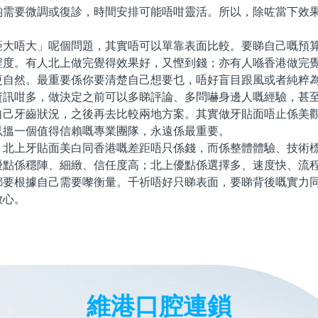
啲需要微調或復診，時間安排可能唔咁靈活。所以，除咗當下效
。
唔大」呢個問題，其實唔可以單靠表面比較。要睇自己嘅預算
程度。有人北上做完覺得效果好，又慳到錢；亦有人喺香港做完
更自然。最重要係你要清楚自己想要乜，唔好盲目跟風或者純粹
咁多，做決定之前可以多睇評論、多問嚇身邊人嘅經驗，甚至
自己牙齒狀況，之後再去比較兩地方案。其實做牙貼面唔止係美
以搵一個值得信賴嘅專業團隊，永遠係最重要。
上牙貼面美白同香港嘅差距唔只係錢，而係整體體驗、技術標
優點係穩陣、細緻、信任度高；北上優點係選擇多、速度快、流
都要根據自己需要嚟衡量。千祈唔好只睇表面，要睇背後嘅實力
放心。
維港口腔連鎖