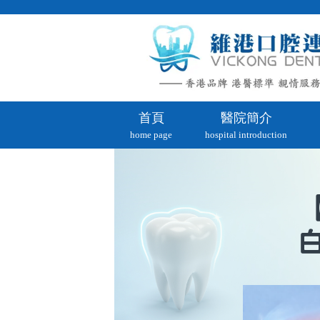
首頁
醫院簡介
home page
hospital introduction