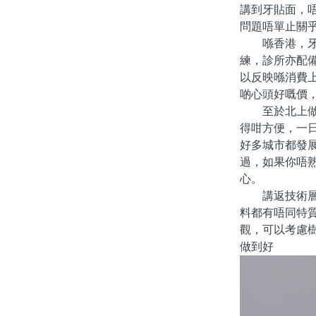
講到牙貼面，
問題唔單止關
喺香港，牙貼
練，診所亦配
以反映喺消費
啲心頭好嘅價
至於北上做牙
得咁方便，一
好多城市都發
過，如果你唔
心。
講返技術層面
料都有唔同特
觀，可以考慮
做到好