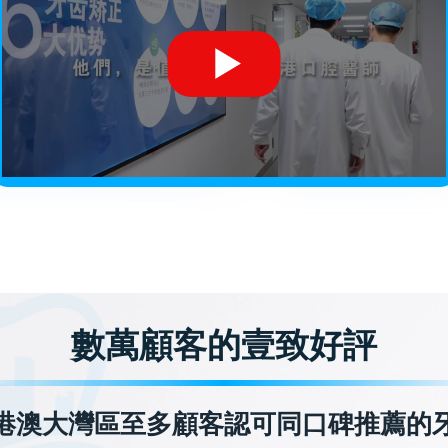
數萬顧客的壹致好評
港澳大灣區至多顧客認可同口碑推薦的