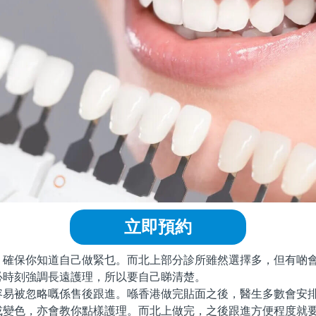
立即預約
保你知道自己做緊乜。而北上部分診所雖然選擇多，但有啲會
必時刻強調長遠護理，所以要自己睇清楚。
被忽略嘅係售後跟進。喺香港做完貼面之後，醫生多數會安排
或變色，亦會教你點樣護理。而北上做完，之後跟進方便程度就