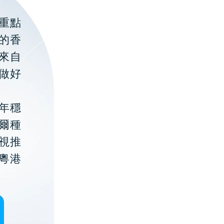
重點
的香
聚來自
做好
年穩
貝爾種
視推
粵港