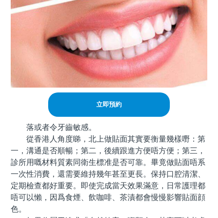
立即預約
落或者令牙齒敏感。
從香港人角度睇，北上做貼面其實要衡量幾樣嘢：第
一，溝通是否順暢；第二，後續跟進方便唔方便；第三，
診所用嘅材料質素同衛生標准是否可靠。畢竟做貼面唔系
一次性消費，還需要維持幾年甚至更長。保持口腔清潔、
定期檢查都好重要。即使完成當天效果滿意，日常護理都
唔可以懶，因爲食煙、飲咖啡、茶漬都會慢慢影響貼面顔
色。