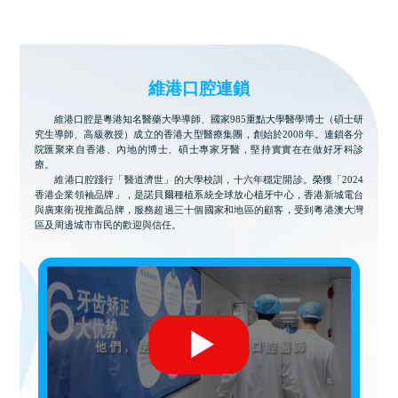
維港口腔連鎖
維港口腔是粵港知名醫藥大學導師、國家985重點大學醫學博士（碩士研
究生導師、高級教授）成立的香港大型醫療集團，創始於2008年。連鎖各分
院匯聚來自香港、內地的博士、碩士專家牙醫，堅持實實在在做好牙科診
療。
維港口腔踐行「醫道濟世」的大學校訓，十六年穩定開診。榮獲「2024
香港企業領袖品牌」，是諾貝爾種植系統全球放心植牙中心，香港新城電台
與廣東衛視推薦品牌，服務超過三十個國家和地區的顧客，受到粵港澳大灣
區及周邊城市市民的歡迎與信任。