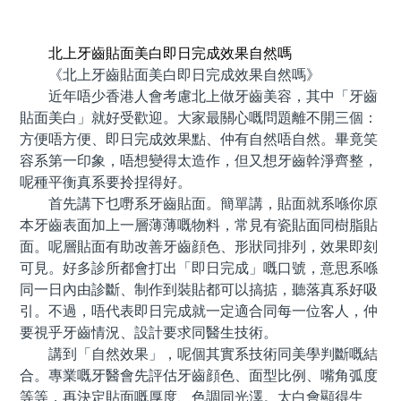
預約牙醫 contact us
北上牙齒貼面美白即日完成效果自然嗎
《北上牙齒貼面美白即日完成效果自然嗎》
近年唔少香港人會考慮北上做牙齒美容，其中「牙齒
貼面美白」就好受歡迎。大家最關心嘅問題離不開三個：
方便唔方便、即日完成效果點、仲有自然唔自然。畢竟笑
容系第一印象，唔想變得太造作，但又想牙齒幹淨齊整，
呢種平衡真系要拎捏得好。
首先講下乜嘢系牙齒貼面。簡單講，貼面就系喺你原
本牙齒表面加上一層薄薄嘅物料，常見有瓷貼面同樹脂貼
面。呢層貼面有助改善牙齒顔色、形狀同排列，效果即刻
可見。好多診所都會打出「即日完成」嘅口號，意思系喺
同一日內由診斷、制作到裝貼都可以搞掂，聽落真系好吸
引。不過，唔代表即日完成就一定適合同每一位客人，仲
要視乎牙齒情況、設計要求同醫生技術。
講到「自然效果」，呢個其實系技術同美學判斷嘅結
合。專業嘅牙醫會先評估牙齒顔色、面型比例、嘴角弧度
等等，再決定貼面嘅厚度、色調同光澤。太白會顯得生