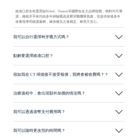
維港口腔全程選用如Nobel、Osstem等國際知名大品牌植體，物料均可溯
源，種植牙手術均由多年經驗嘅高資曆牙醫團隊負責，並提供術後多年
保養指導同維護服務，確保種完之後穩定、耐用又安心。
我可以自行選擇种牙嘅方式嗎？
可以～醫生會先幫你進行CT SCAN檢查、評估骨量，再根據你嘅口腔情
況、預算、期望，提供多種種植方案比你參考及選擇，並告知詳細的流
點解要選擇維港口腔？
程及費用，未開始實際治療服務前，不會收取任何費用
維港口腔踐行「醫道濟世」的大學校訓，各分院匯聚來自香港、內地的
博士碩士高資歷牙醫，十七年穩定開診。榮獲「2024香港企業領袖品
假如我在 CT 掃描後不接受報價，我將會被收費嗎？？
牌」、「2025香港企業領袖品牌」，是諾貝爾種植系統全球放心植牙中
心，香港新城電台與廣東衛視推薦品牌
不會！只要未開始實際服務之前，你不會被收取任何費用。
至今已服務超過三十個國家和地區的顧客，受到粵港澳大灣區及周邊城
市市民極高的口碑評價及信任推薦 珠海、深圳設有八大分院，香港亦設
治療過程中，會出現額外加價的情況嗎？
有咨詢及服務保障中心，有任何問題都可以隨時預約免費咨詢，讓人十
分放心
不會，治療前我們會詳細說明治療方案及對應的價錢，顧客同意並簽字
後，我們才會正式進行診療服務
我可以透過港幣支付費用嗎？
可以。維港口腔會按照當日匯率轉算收取費用，而匯率會及時告知客人
我可以隨時更改預約時間嗎？