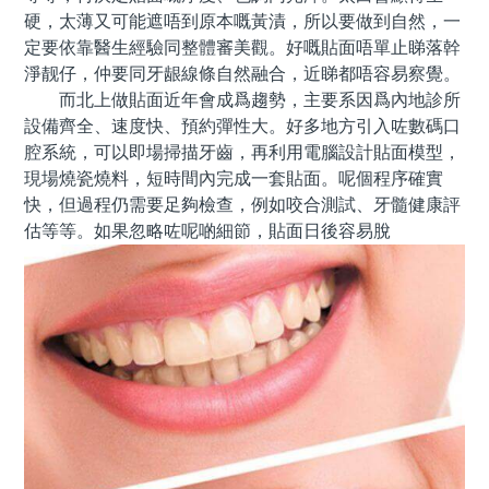
硬，太薄又可能遮唔到原本嘅黃漬，所以要做到自然，一
定要依靠醫生經驗同整體審美觀。好嘅貼面唔單止睇落幹
淨靓仔，仲要同牙龈線條自然融合，近睇都唔容易察覺。
而北上做貼面近年會成爲趨勢，主要系因爲內地診所
設備齊全、速度快、預約彈性大。好多地方引入咗數碼口
腔系統，可以即場掃描牙齒，再利用電腦設計貼面模型，
現場燒瓷燒料，短時間內完成一套貼面。呢個程序確實
快，但過程仍需要足夠檢查，例如咬合測試、牙髓健康評
估等等。如果忽略咗呢啲細節，貼面日後容易脫