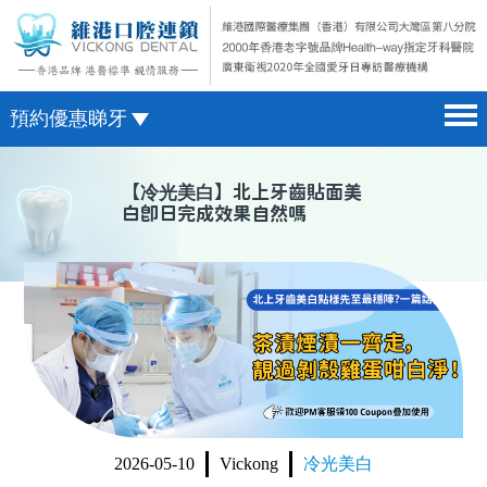
預約優惠睇牙
首頁 home page
澳門電話預約
【
冷光美白
】北上牙齒貼面美
白即日完成效果自然嗎
醫院簡介 hospital introduction
微信預約
醫生介紹 doctor introduction
WhatsApp預約
醫療新聞 medical news
種植牙 dental implant
箍牙 orthodontics
收費標準 change standard
2026-05-10
Vickong
冷光美白