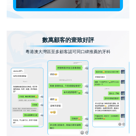
數萬顧客的壹致好評
粵港澳大灣區至多顧客認可同口碑推薦的牙科