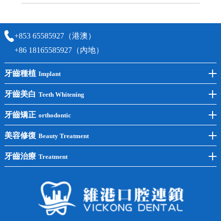
可以，請盡早通過wechat或whatsapp聯絡我們，告知我們你原本預約的
時間及資料，並且重新預約的日期及時段
+853 65585927（港澳）
+86 18165585927（內地）
牙齒種植
Implant
前牙種植
牙齒美白
Teeth Whitening
後牙種植
冷光美白
牙齒矯正
orthodontic
單顆種植
洗牙
牙齒矯正
美容修復
Beauty Treatment
半口種植
黃黑牙
兒童矯正
全瓷牙
牙齒治療
Treatment
全口種植
四環素牙
隱形矯正
牙缺失
蛀牙補牙
常見問題
齙牙
鑲牙
智齒
牙貼面
牙列不齊
烤瓷牙
牙齦出血