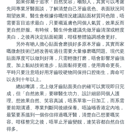
如果你屬于追求「自然笑容」嗰類人，其實可以考慮
先同專業牙醫面談，了解清楚自己牙齒底色、表面狀況同
期望效果。醫生會根據你嘅情況建議貼面材質同色階，唔
需要盲目追求最白，只要襯返膚色同個人氣質，效果反而
更自然舒服。有時候，醫生仲會建議先做牙齒清潔或輕度
美白，之後再決定貼面範圍，咁樣整體協調感會更好。
另外有啲人擔心貼面會磨損好多原本牙齒，其實而家
嘅微創技術已經改善咗過往需要大量修磨嘅問題。現代瓷
貼面厚度可以做到好薄，只需輕微打磨，唔會影響牙齒強
度。加上黏結技術進步，貼面黏得更穩，使用壽命更長。
平時只要注意唔好用牙齒咬硬物同保持口腔衛生，壽命可
以去到十年以上。
總結嚟講，北上做牙齒貼面美白的確可以實現即日完
成，但「自然效果」要睇醫生功力、設計細節同個人護
理。想效果自然、笑容真誠，唔系單靠一日加工，而系需
要前期溝通、專業判斷同後續保養。唔論喺香港定內地，
最緊要系搵到一個你信得過嘅牙醫，清楚自己想要嘅笑
容。咁樣整完之後，唔單止牙齒變靓，連笑容都自然自信
得多。