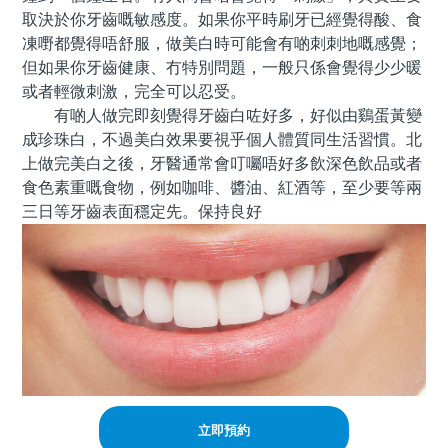
取決於你牙齒嘅敏感度。如果你平時刷牙已經覺得酸、食
凍嘢都覺得唔舒服，做美白時可能會有啲刺刺地嘅感覺；
但如果你牙齒健康、冇特別問題，一般只係會覺得少少暖
或者輕微刺激，完全可以忍受。
有啲人做完即刻覺得牙齒白咗好多，好似由鷄蛋黃變
成珍珠白，不過美白效果要視乎個人體質同生活習慣。北
上做完美白之後，牙醫通常會叮囑唔好多飲深色飲品或者
食色素重嘅食物，例如咖啡、醬油、紅酒等，至少要等兩
三日等牙齒表面穩定先。保持良好
立即預約