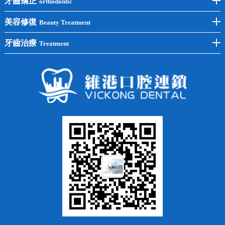
牙齒矯正
orthodontic
單顆種植
洗牙
牙齒矯正
美容修復
Beauty Treatment
半口種植
黃黑牙
兒童矯正
全瓷牙
牙齒治療
Treatment
全口種植
四環素牙
隱形矯正
牙缺失
蛀牙補牙
常見問題
齙牙
鑲牙
智齒
牙貼面
牙列不齊
烤瓷牙
牙齦出血
地包天
義齒
拔牙
牙周炎
根管治療