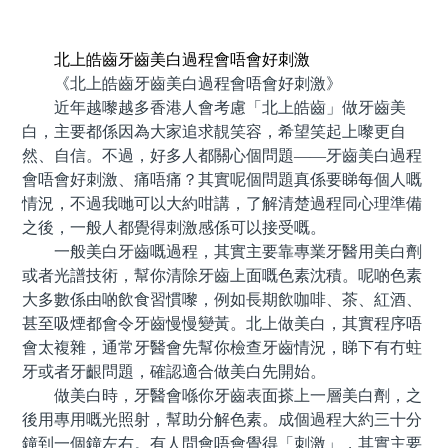
預約牙醫 contact us
北上皓齒牙齒美白過程會唔會好刺激
《北上皓齒牙齒美白過程會唔會好刺激》
近年越嚟越多香港人會考慮「北上皓齒」做牙齒美
白，主要都係因為大家追求靚笑容，希望笑起上嚟更自
然、自信。不過，好多人都關心個問題——牙齒美白過程
會唔會好刺激、痛唔痛？其實呢個問題真係要睇每個人嘅
情況，不過我哋可以大約咁講，了解清楚過程同心理準備
之後，一般人都覺得刺激感係可以接受嘅。
一般美白牙齒嘅過程，其實主要靠專業牙醫用美白劑
或者光譜技術，幫你清除牙齒上面嘅色素沈積。呢啲色素
大多數係由啲飲食習慣嚟，例如長期飲咖啡、茶、紅酒、
甚至吸煙都會令牙齒慢慢變黃。北上做美白，其實程序唔
會太複雜，通常牙醫會先幫你檢查牙齒情況，睇下有冇蛀
牙或者牙齦問題，確認適合做美白先開始。
做美白時，牙醫會喺你牙齒表面搽上一層美白劑，之
後用專用嘅光照射，幫助分解色素。成個過程大約三十分
鐘到一個鐘左右。有人問會唔會覺得「刺激」，其實主要