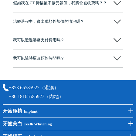
假如我在 CT 掃描後不接受報價，我將會被收費嗎？？
牌」、「2025香港企業領袖品牌」，是諾貝爾種植系統全球放心植牙中
心，香港新城電台與廣東衛視推薦品牌
不會！只要未開始實際服務之前，你不會被收取任何費用。
至今已服務超過三十個國家和地區的顧客，受到粵港澳大灣區及周邊城
市市民極高的口碑評價及信任推薦 珠海、深圳設有八大分院，香港亦設
治療過程中，會出現額外加價的情況嗎？
有咨詢及服務保障中心，有任何問題都可以隨時預約免費咨詢，讓人十
分放心
不會，治療前我們會詳細說明治療方案及對應的價錢，顧客同意並簽字
後，我們才會正式進行診療服務
我可以透過港幣支付費用嗎？
可以。維港口腔會按照當日匯率轉算收取費用，而匯率會及時告知客人
我可以隨時更改預約時間嗎？
可以，請盡早通過wechat或whatsapp聯絡我們，告知我們你原本預約的
時間及資料，並且重新預約的日期及時段
+853 65585927（港澳）
+86 18165585927（內地）
牙齒種植
Implant
前牙種植
牙齒美白
Teeth Whitening
後牙種植
冷光美白