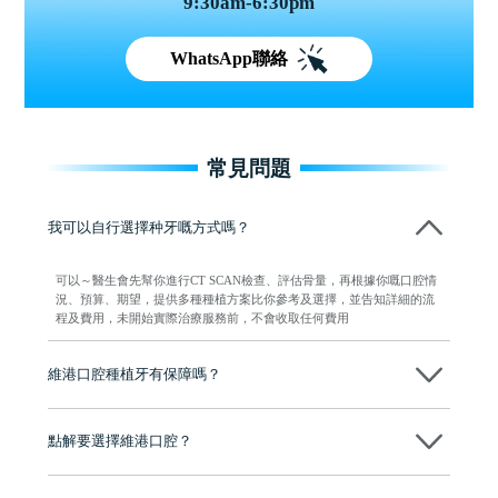
9:30am-6:30pm
WhatsApp聯絡
常見問題
我可以自行選擇种牙嘅方式嗎？
可以～醫生會先幫你進行CT SCAN檢查、評估骨量，再根據你嘅口腔情
況、預算、期望，提供多種種植方案比你參考及選擇，並告知詳細的流
程及費用，未開始實際治療服務前，不會收取任何費用
維港口腔種植牙有保障嗎？
維港口腔全程選用如Nobel、Osstem等國際知名大品牌植體，物料均可溯
源，種植牙手術均由多年經驗嘅高資曆牙醫團隊負責，並提供術後多年
點解要選擇維港口腔？
保養指導同維護服務，確保種完之後穩定、耐用又安心。
維港口腔踐行「醫道濟世」的大學校訓，各分院匯聚來自香港、內地的
博士碩士高資歷牙醫，十七年穩定開診。榮獲「2024香港企業領袖品