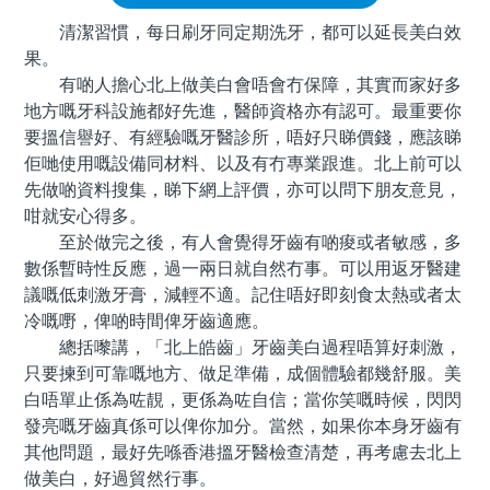
清潔習慣，每日刷牙同定期洗牙，都可以延長美白效
果。
有啲人擔心北上做美白會唔會冇保障，其實而家好多
地方嘅牙科設施都好先進，醫師資格亦有認可。最重要你
要搵信譽好、有經驗嘅牙醫診所，唔好只睇價錢，應該睇
佢哋使用嘅設備同材料、以及有冇專業跟進。北上前可以
先做啲資料搜集，睇下網上評價，亦可以問下朋友意見，
咁就安心得多。
至於做完之後，有人會覺得牙齒有啲痠或者敏感，多
數係暫時性反應，過一兩日就自然冇事。可以用返牙醫建
議嘅低刺激牙膏，減輕不適。記住唔好即刻食太熱或者太
冷嘅嘢，俾啲時間俾牙齒適應。
總括嚟講，「北上皓齒」牙齒美白過程唔算好刺激，
只要揀到可靠嘅地方、做足準備，成個體驗都幾舒服。美
白唔單止係為咗靚，更係為咗自信；當你笑嘅時候，閃閃
發亮嘅牙齒真係可以俾你加分。當然，如果你本身牙齒有
其他問題，最好先喺香港搵牙醫檢查清楚，再考慮去北上
做美白，好過貿然行事。