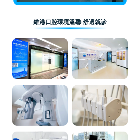
維港口腔環境溫馨·舒適就診