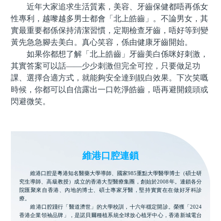
近年大家追求生活質素，美容、牙齒保健都唔再係女
性專利，越嚟越多男士都會「北上皓齒」。不論男女，其
實最重要都係保持清潔習慣，定期檢查牙齒，唔好等到變
黃先急急腳去美白。真心笑容，係由健康牙齒開始。
如果你都想了解「北上皓齒」牙齒美白係咪好刺激，
其實答案可以話——少少刺激但完全可控，只要做足功
課、選擇合適方式，就能夠安全達到靚白效果。下次笑嘅
時候，你都可以自信露出一口乾淨皓齒，唔再避開鏡頭或
閃避微笑。
維港口腔連鎖
維港口腔是粵港知名醫藥大學導師、國家985重點大學醫學博士（碩士研
究生導師、高級教授）成立的香港大型醫療集團，創始於2008年。連鎖各分
院匯聚來自香港、內地的博士、碩士專家牙醫，堅持實實在在做好牙科診
療。
維港口腔踐行「醫道濟世」的大學校訓，十六年穩定開診。榮獲「2024
香港企業領袖品牌」，是諾貝爾種植系統全球放心植牙中心，香港新城電台