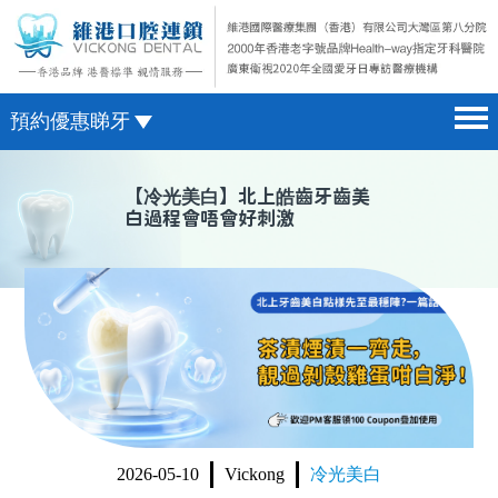
預約優惠睇牙
首頁 home page
澳門電話預約
【
冷光美白
】北上皓齒牙齒美
白過程會唔會好刺激
醫院簡介 hospital introduction
微信預約
醫生介紹 doctor introduction
WhatsApp預約
醫療新聞 medical news
種植牙 dental implant
箍牙 orthodontics
收費標準 change standard
2026-05-10
Vickong
冷光美白