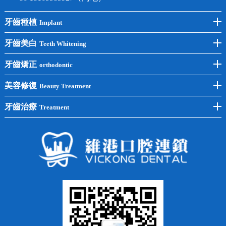
牙齒種植
Implant
前牙種植
牙齒美白
Teeth Whitening
後牙種植
冷光美白
牙齒矯正
orthodontic
單顆種植
洗牙
牙齒矯正
美容修復
Beauty Treatment
半口種植
黃黑牙
兒童矯正
全瓷牙
牙齒治療
Treatment
全口種植
四環素牙
隱形矯正
牙缺失
蛀牙補牙
常見問題
齙牙
鑲牙
智齒
牙貼面
牙列不齊
烤瓷牙
牙齦出血
地包天
義齒
拔牙
牙周炎
根管治療