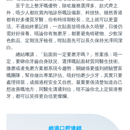
至于北上整牙嘅優勢，除咗服務選擇多、款式齊之
外，唔少人都欣賞內地診所嘅設備新、科技快。雖然香港
都有好多優質牙醫，但有時排期較長，北上就可以更靈
活。不過始終要記得，一次貼面並唔係永久唔變，日後仍
需好好保養。唔論你有無磨牙，都要避免啃硬物、少飲深
色飲品、定期洗牙檢視，咁貼面先可以長久保持光澤同潔
白。
總結嚟講，「貼面前一定要磨牙嗎？」答案係：唔一
定，要睇你牙齒自身狀況、選擇嘅貼面材質同醫生技術。
微磨或者免磨方案都系現今趨勢，關鍵係要搵到經驗豐富
嘅團隊，幫你做出專業評估。唔好怕磨少少牙，其實只要
處理得當，成個過程安全又自然。最重要係清楚知道自己
想改善嘅地方，同醫生溝通到位，咁不論你北上定留港整
牙，都可以笑得更自信更燦爛。
維港口腔連鎖