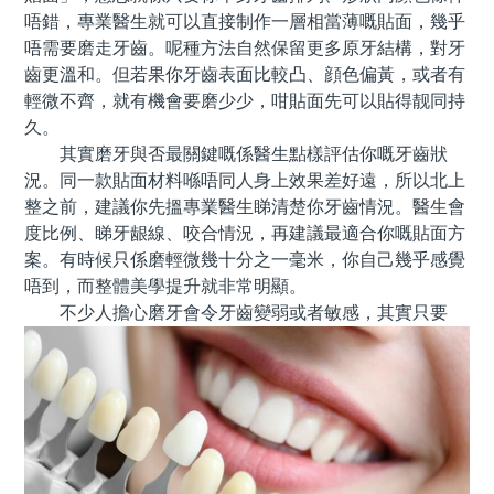
唔錯，專業醫生就可以直接制作一層相當薄嘅貼面，幾乎
唔需要磨走牙齒。呢種方法自然保留更多原牙結構，對牙
齒更溫和。但若果你牙齒表面比較凸、顔色偏黃，或者有
輕微不齊，就有機會要磨少少，咁貼面先可以貼得靓同持
久。
其實磨牙與否最關鍵嘅係醫生點樣評估你嘅牙齒狀
況。同一款貼面材料喺唔同人身上效果差好遠，所以北上
整之前，建議你先搵專業醫生睇清楚你牙齒情況。醫生會
度比例、睇牙龈線、咬合情況，再建議最適合你嘅貼面方
案。有時候只係磨輕微幾十分之一毫米，你自己幾乎感覺
唔到，而整體美學提升就非常明顯。
不少人擔心磨牙會令牙齒變弱或者敏感，其實只要