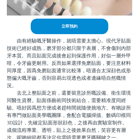
立即預約
由有經驗嘅牙醫操作，就唔需要太擔心。現代牙貼面
技術已經好成熟，磨牙部分都只限于表層，不會傷到內部
牙本質。而且貼面完成後會起到保護作用，好似一層外甲
咁，令牙齒更耐用。反而如果選擇免磨貼面，要注意材料
同厚度，因爲免磨貼面通常比較薄，唔適合太深顔色或形
態偏大嘅牙齒，否則容易出現透色或者邊緣唔自然嘅情
況。
去北上整貼面之前，還要留意診所嘅設備、衛生環境
同醫生資曆。貼面係藝術同技術結合，需要精准度同經
驗。唔好因爲想方便或者趕時間就隨便挑地方。有啲診所
有專門做貼面美學嘅團隊，會配合電腦掃描、數碼印模同
3D設計，先確定貼面形狀顔色，之後再由實驗室制作。
成個流程專業、透明，貼上之後效果自然，笑容更有層
次。呢啲細節都系決定你需唔需要磨牙嘅關鍵之一。