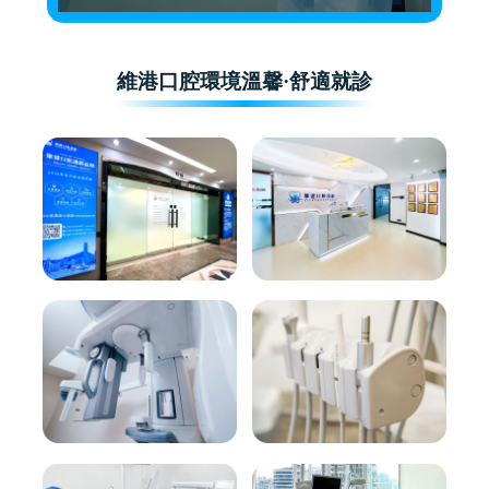
維港口腔環境溫馨·舒適就診