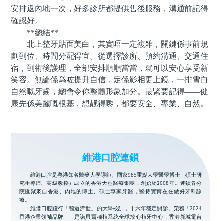
安排返內地一次，好多診所都提供售後服務，溝通前記得
確認好。
**總結**
北上整牙貼面美白，其實唔一定複雜，關鍵係事前規
劃到位、時間分配得宜。從選擇診所、預約溝通、交通住
宿，到術後護理，全部安排順順當當，就可以安心享受新
笑容。無論係爲咗提升自信，定係影相更上鏡，一排雪白
自然嘅牙齒，總會令你整體形象加分。最緊要記得——健
康先係美麗嘅根基，想靓得嚟，都要安全、專業、自然。
維港口腔連鎖
維港口腔是粵港知名醫藥大學導師、國家985重點大學醫學博士（碩士研
究生導師、高級教授）成立的香港大型醫療集團，創始於2008年。連鎖各分
院匯聚來自香港、內地的博士、碩士專家牙醫，堅持實實在在做好牙科診
療。
維港口腔踐行「醫道濟世」的大學校訓，十六年穩定開診。榮獲「2024
香港企業領袖品牌」，是諾貝爾種植系統全球放心植牙中心，香港新城電台