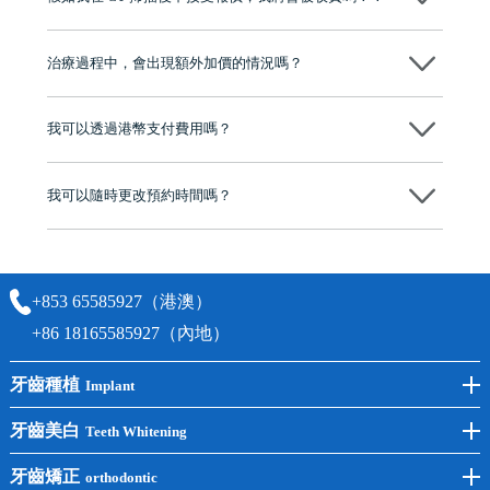
心，香港新城電台與廣東衛視推薦品牌
不會！只要未開始實際服務之前，你不會被收取任何費用。
至今已服務超過三十個國家和地區的顧客，受到粵港澳大灣區及周邊城
市市民極高的口碑評價及信任推薦 珠海、深圳設有八大分院，香港亦設
治療過程中，會出現額外加價的情況嗎？
有咨詢及服務保障中心，有任何問題都可以隨時預約免費咨詢，讓人十
分放心
不會，治療前我們會詳細說明治療方案及對應的價錢，顧客同意並簽字
後，我們才會正式進行診療服務
我可以透過港幣支付費用嗎？
可以。維港口腔會按照當日匯率轉算收取費用，而匯率會及時告知客人
我可以隨時更改預約時間嗎？
可以，請盡早通過wechat或whatsapp聯絡我們，告知我們你原本預約的
時間及資料，並且重新預約的日期及時段
+853 65585927（港澳）
+86 18165585927（內地）
牙齒種植
Implant
前牙種植
牙齒美白
Teeth Whitening
後牙種植
冷光美白
牙齒矯正
orthodontic