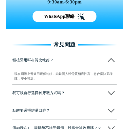
9:30am-6:30pm
WhatsApp聯絡
常見問題
種植牙用咩材質比較好？
現在國際上普遍用嘅係純鈦。純鈦同人體骨質相容性高，愈合得快又穩
陣，安全可靠。
我可以自行選擇种牙嘅方式嗎？
可以～醫生會先幫你進行CT SCAN檢查、評估骨量，再根據你嘅口腔情
況、預算、期望，提供多種種植方案比你參考及選擇，並告知詳細的流
點解要選擇維港口腔？
程及費用，未開始實際治療服務前，不會收取任何費用
維港口腔踐行「醫道濟世」的大學校訓，各分院匯聚來自香港、內地的
博士碩士高資歷牙醫，十七年穩定開診。榮獲「2024香港企業領袖品
假如我在 CT 掃描後不接受報價，我將會被收費嗎？？
牌」、「2025香港企業領袖品牌」，是諾貝爾種植系統全球放心植牙中