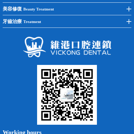
單顆種植
洗牙
牙齒矯正
美容修復
Beauty Treatment
半口種植
黃黑牙
兒童矯正
全瓷牙
牙齒治療
Treatment
全口種植
四環素牙
隱形矯正
牙缺失
蛀牙補牙
常見問題
齙牙
鑲牙
智齒
牙貼面
牙列不齊
烤瓷牙
牙齦出血
地包天
義齒
拔牙
牙周炎
根管治療
Working hours