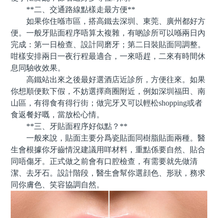
**二、交通路線點樣走最方便**
如果你住喺市區，搭高鐵去深圳、東莞、廣州都好方
便。一般牙貼面程序唔算太複雜，有啲診所可以喺兩日內
完成：第一日檢查、設計同磨牙；第二日裝貼面同調整。
咁樣安排兩日一夜行程最適合，一來唔趕，二來有時間休
息同驗收效果。
高鐵站出來之後最好選酒店近診所，方便往來。如果
你想順便歎下假，不妨選擇商圈附近，例如深圳福田、南
山區，有得食有得行街；做完牙又可以輕松shopping或者
食返餐好嘅，當放松心情。
**三、牙貼面程序好似點？**
一般來說，貼面主要分爲瓷貼面同樹脂貼面兩種。醫
生會根據你牙齒情況建議用咩材料，重點係要自然、貼合
同唔傷牙。正式做之前會有口腔檢查，有需要就先做清
潔、去牙石。設計階段，醫生會幫你選顔色、形狀，務求
同你膚色、笑容協調自然。