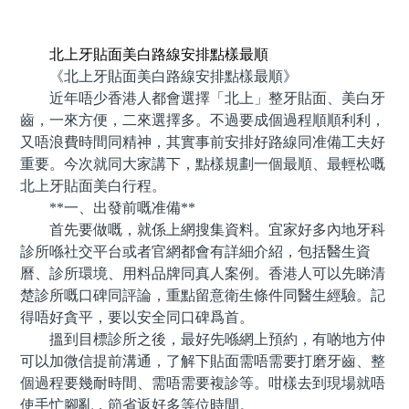
預約牙醫 contact us
北上牙貼面美白路線安排點樣最順
《北上牙貼面美白路線安排點樣最順》
近年唔少香港人都會選擇「北上」整牙貼面、美白牙
齒，一來方便，二來選擇多。不過要成個過程順順利利，
又唔浪費時間同精神，其實事前安排好路線同准備工夫好
重要。今次就同大家講下，點樣規劃一個最順、最輕松嘅
北上牙貼面美白行程。
**一、出發前嘅准備**
首先要做嘅，就係上網搜集資料。宜家好多內地牙科
診所喺社交平台或者官網都會有詳細介紹，包括醫生資
曆、診所環境、用料品牌同真人案例。香港人可以先睇清
楚診所嘅口碑同評論，重點留意衛生條件同醫生經驗。記
得唔好貪平，要以安全同口碑爲首。
搵到目標診所之後，最好先喺網上預約，有啲地方仲
可以加微信提前溝通，了解下貼面需唔需要打磨牙齒、整
個過程要幾耐時間、需唔需要複診等。咁樣去到現場就唔
使手忙腳亂，節省返好多等位時間。