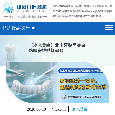
預約優惠睇牙
首頁 home page
澳門電話預約
【
冷光美白
】北上牙貼面美白
路線安排點樣最順
醫院簡介 hospital introduction
微信預約
醫生介紹 doctor introduction
WhatsApp預約
醫療新聞 medical news
種植牙 dental implant
箍牙 orthodontics
收費標準 change standard
2026-05-10
Vickong
冷光美白