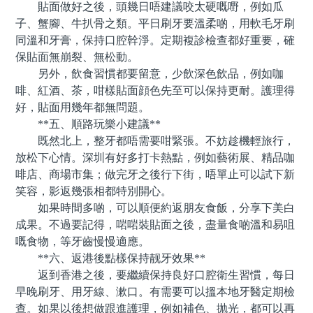
貼面做好之後，頭幾日唔建議咬太硬嘅嘢，例如瓜
子、蟹腳、牛扒骨之類。平日刷牙要溫柔啲，用軟毛牙刷
同溫和牙膏，保持口腔幹淨。定期複診檢查都好重要，確
保貼面無崩裂、無松動。
另外，飲食習慣都要留意，少飲深色飲品，例如咖
啡、紅酒、茶，咁樣貼面顔色先至可以保持更耐。護理得
好，貼面用幾年都無問題。
**五、順路玩樂小建議**
既然北上，整牙都唔需要咁緊張。不妨趁機輕旅行，
放松下心情。深圳有好多打卡熱點，例如藝術展、精品咖
啡店、商場市集；做完牙之後行下街，唔單止可以試下新
笑容，影返幾張相都特別開心。
如果時間多啲，可以順便約返朋友食飯，分享下美白
成果。不過要記得，啱啱裝貼面之後，盡量食啲溫和易咀
嘅食物，等牙齒慢慢適應。
**六、返港後點樣保持靓牙效果**
返到香港之後，要繼續保持良好口腔衛生習慣，每日
早晚刷牙、用牙線、漱口。有需要可以搵本地牙醫定期檢
查。如果以後想做跟進護理，例如補色、抛光，都可以再