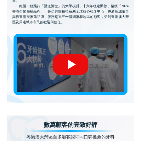
療。
維港口腔踐行「醫道濟世」的大學校訓，十六年穩定開診。榮獲「2024
香港企業領袖品牌」，是諾貝爾種植系統全球放心植牙中心，香港新城電台
與廣東衛視推薦品牌，服務超過三十個國家和地區的顧客，受到粵港澳大灣
區及周邊城市市民的歡迎與信任。
數萬顧客的壹致好評
粵港澳大灣區至多顧客認可同口碑推薦的牙科