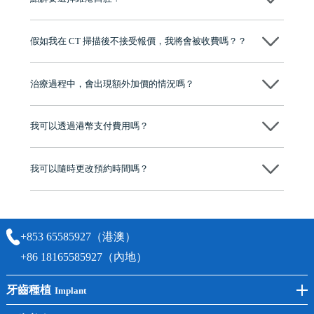
維港口腔踐行「醫道濟世」的大學校訓，各分院匯聚來自香港、內地的
博士碩士高資歷牙醫，十七年穩定開診。榮獲「2024香港企業領袖品
假如我在 CT 掃描後不接受報價，我將會被收費嗎？？
牌」、「2025香港企業領袖品牌」，是諾貝爾種植系統全球放心植牙中
心，香港新城電台與廣東衛視推薦品牌
不會！只要未開始實際服務之前，你不會被收取任何費用。
至今已服務超過三十個國家和地區的顧客，受到粵港澳大灣區及周邊城
市市民極高的口碑評價及信任推薦 珠海、深圳設有八大分院，香港亦設
治療過程中，會出現額外加價的情況嗎？
有咨詢及服務保障中心，有任何問題都可以隨時預約免費咨詢，讓人十
分放心
不會，治療前我們會詳細說明治療方案及對應的價錢，顧客同意並簽字
後，我們才會正式進行診療服務
我可以透過港幣支付費用嗎？
可以。維港口腔會按照當日匯率轉算收取費用，而匯率會及時告知客人
我可以隨時更改預約時間嗎？
可以，請盡早通過wechat或whatsapp聯絡我們，告知我們你原本預約的
時間及資料，並且重新預約的日期及時段
+853 65585927（港澳）
+86 18165585927（內地）
牙齒種植
Implant