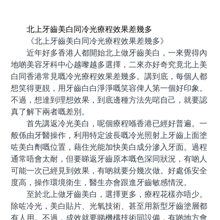
預約牙醫 contact us
北上牙齒美白同冷光療程效果差幾多
《北上牙齒美白同冷光療程效果差幾多》
近年好多香港人都開始北上做牙齒美白，一來覺得內
地啲美容牙科中心越嚟越多選擇，二來亦好奇究竟北上美
白同香港常見嘅冷光療程效果差幾多。講到底，每個人都
想笑得更靚，用牙齒白白淨淨嘅笑容俾人第一個好印象。
不過，想達到理想效果，到底邊種方法先啱自己，就要認
真了解下兩者嘅差別。
首先講返冷光美白，呢個療程喺香港已經好普遍。一
般係由牙醫操作，利用特定波長嘅冷光照射上牙齒上面塗
咗美白劑嘅位置，藉住光能加快美白成分滲入牙面。過程
通常唔會太耐，但要睇返牙齒原本嘅色深同狀況，有啲人
可能一次已經見到效果，有啲就要分幾次做。好處係安全
度高，操作環境衛生，醫生亦會跟進牙齒敏感情況。
至於北上做牙齒美白，選擇更多，療程花樣亦唔少。
除咗冷光，美白貼片、光氧技術、甚至用新型牙齒塗層都
有人用。不過，成效就要睇機構技術同設備，有啲地方會