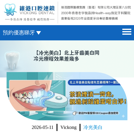
預約優惠睇牙
首頁 home page
澳門電話預約
【
冷光美白
】北上牙齒美白同
冷光療程效果差幾多
醫院簡介 hospital introduction
微信預約
醫生介紹 doctor introduction
WhatsApp預約
醫療新聞 medical news
種植牙 dental implant
箍牙 orthodontics
收費標準 change standard
2026-05-11
Vickong
冷光美白