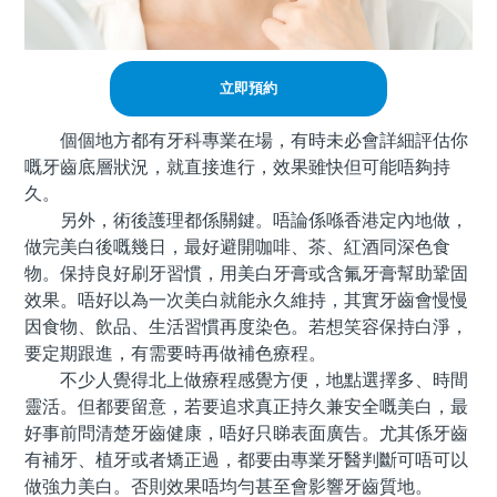
立即預約
個個地方都有牙科專業在場，有時未必會詳細評估你
嘅牙齒底層狀況，就直接進行，效果雖快但可能唔夠持
久。
另外，術後護理都係關鍵。唔論係喺香港定內地做，
做完美白後嘅幾日，最好避開咖啡、茶、紅酒同深色食
物。保持良好刷牙習慣，用美白牙膏或含氟牙膏幫助鞏固
效果。唔好以為一次美白就能永久維持，其實牙齒會慢慢
因食物、飲品、生活習慣再度染色。若想笑容保持白淨，
要定期跟進，有需要時再做補色療程。
不少人覺得北上做療程感覺方便，地點選擇多、時間
靈活。但都要留意，若要追求真正持久兼安全嘅美白，最
好事前問清楚牙齒健康，唔好只睇表面廣告。尤其係牙齒
有補牙、植牙或者矯正過，都要由專業牙醫判斷可唔可以
做強力美白。否則效果唔均勻甚至會影響牙齒質地。