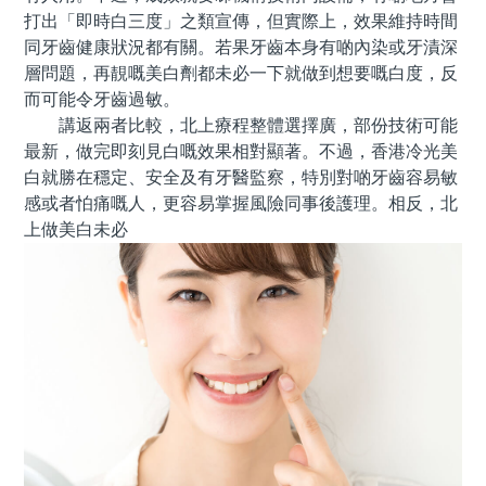
打出「即時白三度」之類宣傳，但實際上，效果維持時間
同牙齒健康狀況都有關。若果牙齒本身有啲內染或牙漬深
層問題，再靚嘅美白劑都未必一下就做到想要嘅白度，反
而可能令牙齒過敏。
講返兩者比較，北上療程整體選擇廣，部份技術可能
最新，做完即刻見白嘅效果相對顯著。不過，香港冷光美
白就勝在穩定、安全及有牙醫監察，特別對啲牙齒容易敏
感或者怕痛嘅人，更容易掌握風險同事後護理。相反，北
上做美白未必