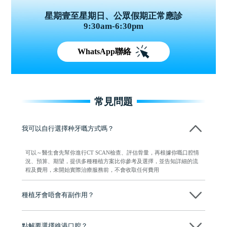
星期壹至星期日、公眾假期正常應診
9:30am-6:30pm
WhatsApp聯絡
常見問題
我可以自行選擇种牙嘅方式嗎？
可以～醫生會先幫你進行CT SCAN檢查、評估骨量，再根據你嘅口腔情
況、預算、期望，提供多種種植方案比你參考及選擇，並告知詳細的流
程及費用，未開始實際治療服務前，不會收取任何費用
種植牙會唔會有副作用？
维港口腔種植術前會有專家醫生評估且出具植牙方案，術中使用微創植
牙設備進行微創操作，能有效減少創傷，並且都為高資曆專家醫生操
點解要選擇維港口腔？
作，會最大化避免一切副作用。