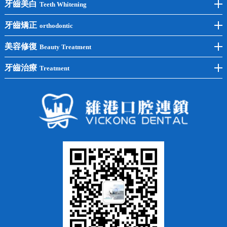
前牙種植
牙齒美白
Teeth Whitening
後牙種植
冷光美白
牙齒矯正
orthodontic
單顆種植
洗牙
牙齒矯正
美容修復
Beauty Treatment
半口種植
黃黑牙
兒童矯正
全瓷牙
牙齒治療
Treatment
全口種植
四環素牙
隱形矯正
牙缺失
蛀牙補牙
常見問題
齙牙
鑲牙
智齒
牙貼面
牙列不齊
烤瓷牙
牙齦出血
地包天
義齒
拔牙
牙周炎
根管治療