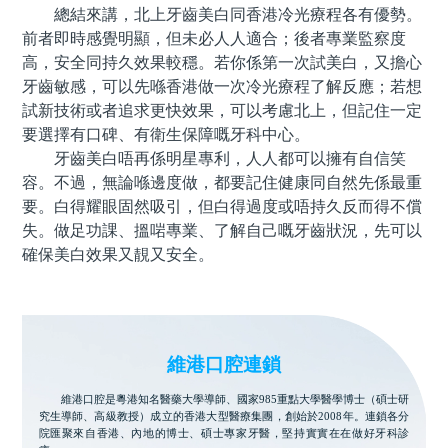
總結來講，北上牙齒美白同香港冷光療程各有優勢。
前者即時感覺明顯，但未必人人適合；後者專業監察度
高，安全同持久效果較穩。若你係第一次試美白，又擔心
牙齒敏感，可以先喺香港做一次冷光療程了解反應；若想
試新技術或者追求更快效果，可以考慮北上，但記住一定
要選擇有口碑、有衛生保障嘅牙科中心。
牙齒美白唔再係明星專利，人人都可以擁有自信笑
容。不過，無論喺邊度做，都要記住健康同自然先係最重
要。白得耀眼固然吸引，但白得過度或唔持久反而得不償
失。做足功課、搵啱專業、了解自己嘅牙齒狀況，先可以
確保美白效果又靚又安全。
維港口腔連鎖
維港口腔是粵港知名醫藥大學導師、國家985重點大學醫學博士（碩士研
究生導師、高級教授）成立的香港大型醫療集團，創始於2008年。連鎖各分
院匯聚來自香港、內地的博士、碩士專家牙醫，堅持實實在在做好牙科診