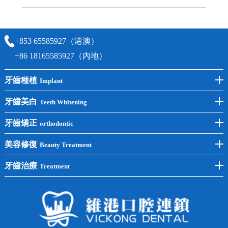
可以，請盡早通過wechat或whatsapp聯絡我們，告知我們你原本預約的
時間及資料，並且重新預約的日期及時段
+853 65585927（港澳）
+86 18165585927（內地）
牙齒種植
Implant
前牙種植
牙齒美白
Teeth Whitening
後牙種植
冷光美白
牙齒矯正
orthodontic
單顆種植
洗牙
牙齒矯正
美容修復
Beauty Treatment
半口種植
黃黑牙
兒童矯正
全瓷牙
牙齒治療
Treatment
全口種植
四環素牙
隱形矯正
牙缺失
蛀牙補牙
常見問題
齙牙
鑲牙
智齒
牙貼面
牙列不齊
烤瓷牙
牙齦出血