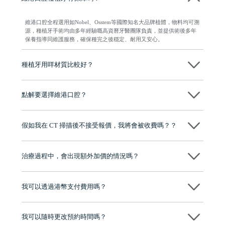
維港口腔全程選用如Nobel、Osstem等國際知名大品牌植體，物料均可溯
源，種植牙手術均由多年經驗嘅高資曆牙醫團隊負責，並提供術後多年
保養指導同維護服務，確保種完之後穩定、耐用又安心。
種植牙用咩材質比較好？
現在國際上普遍用嘅係純鈦。純鈦同人體骨質相容性高，愈合得快又穩
陣，安全可靠。
點解要選擇維港口腔？
維港口腔踐行「醫道濟世」的大學校訓，各分院匯聚來自香港、內地的
博士碩士高資歷牙醫，十七年穩定開診。榮獲「2024香港企業領袖品
假如我在 CT 掃描後不接受報價，我將會被收費嗎？？
牌」、「2025香港企業領袖品牌」，是諾貝爾種植系統全球放心植牙中
心，香港新城電台與廣東衛視推薦品牌
不會！只要未開始實際服務之前，你不會被收取任何費用。
至今已服務超過三十個國家和地區的顧客，受到粵港澳大灣區及周邊城
市市民極高的口碑評價及信任推薦 珠海、深圳設有八大分院，香港亦設
治療過程中，會出現額外加價的情況嗎？
有咨詢及服務保障中心，有任何問題都可以隨時預約免費咨詢，讓人十
分放心
不會，治療前我們會詳細說明治療方案及對應的價錢，顧客同意並簽字
後，我們才會正式進行診療服務
我可以透過港幣支付費用嗎？
可以。維港口腔會按照當日匯率轉算收取費用，而匯率會及時告知客人
我可以隨時更改預約時間嗎？