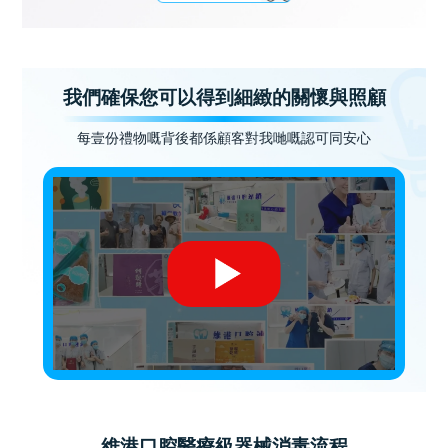
我們確保您可以得到細緻的關懷與照顧
每壹份禮物嘅背後都係顧客對我哋嘅認可同安心
維港口腔醫療級器械消毒流程