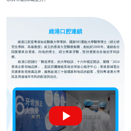
維港口腔連鎖
維港口腔是粵港知名醫藥大學導師、國家985重點大學醫學博士（碩士研
究生導師、高級教授）成立的香港大型醫療集團，創始於2008年。連鎖各分
院匯聚來自香港、內地的博士、碩士專家牙醫，堅持實實在在做好牙科診
療。
維港口腔踐行「醫道濟世」的大學校訓，十六年穩定開診。榮獲「2024
香港企業領袖品牌」，是諾貝爾種植系統全球放心植牙中心，香港新城電台
與廣東衛視推薦品牌，服務超過三十個國家和地區的顧客，受到粵港澳大灣
區及周邊城市市民的歡迎與信任。