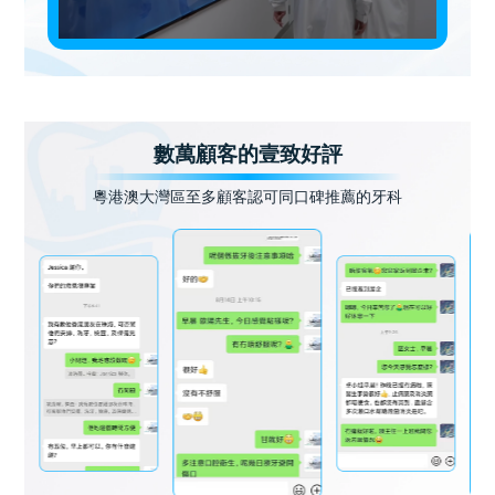
數萬顧客的壹致好評
粵港澳大灣區至多顧客認可同口碑推薦的牙科