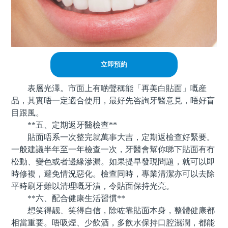
立即預約
表層光澤。市面上有啲聲稱能「再美白貼面」嘅産
品，其實唔一定適合使用，最好先咨詢牙醫意見，唔好盲
目跟風。
**五、定期返牙醫檢查**
貼面唔系一次整完就萬事大吉，定期返檢查好緊要。
一般建議半年至一年檢查一次，牙醫會幫你睇下貼面有冇
松動、變色或者邊緣滲漏。如果提早發現問題，就可以即
時修複，避免情況惡化。檢查同時，專業清潔亦可以去除
平時刷牙難以清理嘅牙漬，令貼面保持光亮。
**六、配合健康生活習慣**
想笑得靓、笑得自信，除咗靠貼面本身，整體健康都
相當重要。唔吸煙、少飲酒，多飲水保持口腔濕潤，都能