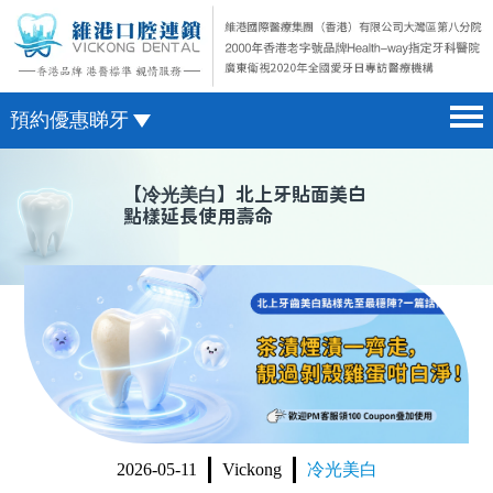
預約優惠睇牙
首頁 home page
澳門電話預約
【
冷光美白
】北上牙貼面美白
點樣延長使用壽命
醫院簡介 hospital introduction
微信預約
醫生介紹 doctor introduction
WhatsApp預約
醫療新聞 medical news
種植牙 dental implant
箍牙 orthodontics
收費標準 change standard
2026-05-11
Vickong
冷光美白