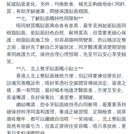
延緩貼面老化。另外，均衡飲食、補充足夠維他命C同鈣
質，有助牙龈健康，間接保護貼面穩固。
**七、了解貼面嘅特性同限制**
唔同材質嘅貼面壽命各有差異，最常見例如瓷貼面同
樹脂貼面。瓷貼面顔色自然、耐用度高，但需要更細心保
護；樹脂貼面施工快，但容易隨時間變黃。所以喺決定整
之前，最好先了解自己牙齒狀況，同牙醫溝通清楚期望效
果同維護方式。保持合理心理預期，先至可以安心享受靓
笑。
**八、北上整牙貼面嘅小貼士**
香港人北上整貼面雖然方便，但記得要揀信譽良好、
設備完善嘅診所，唔好單憑社交媒體宣傳就決定。返港之
後，萬一有問題，最好喺本地搵牙醫跟進，方便又安全。
長遠嚟講，良好保養比「邊度整」更關鍵。
總結嚟講，想令牙貼面維持亮白同耐用，最重要系持
續保持幹淨同溫和護理。養成正確習慣、定期檢查，就算
過咗幾年，都可以繼續自信咁「一笑傾城」。北上整貼面
當然有佢吸引力，但真正撐得住笑容嘅，唔只系技術，更
系日常點滴嘅堅持。