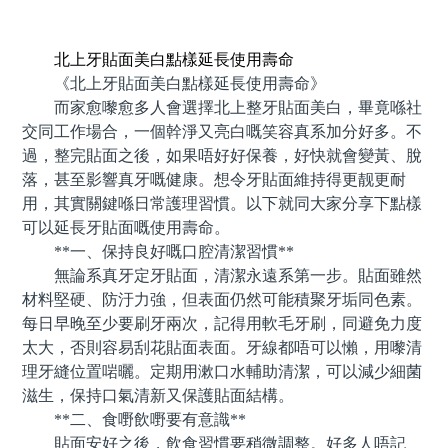
預約牙醫 contact us
北上牙貼面美白點樣延長使用壽命
《北上牙貼面美白點樣延長使用壽命》
而家愈嚟愈多人會選擇北上整牙貼面美白，畢竟喺社
交同工作場合，一個幹淨又亮白嘅笑容真系加分好多。不
過，整完貼面之後，如果唔好好保養，好快就會變黃、脫
落，甚至影響真牙嘅健康。想令牙貼面維持得更靓更耐
用，其實關鍵喺日常護理習慣。以下就同大家分享下點樣
可以延長牙貼面嘅使用壽命。
**一、保持良好嘅口腔清潔習慣**
無論系真牙定牙貼面，清潔永遠系第一步。貼面雖然
材料堅硬、防汙力強，但表面仍然可能積聚牙垢同色素。
每日早晚至少要刷牙兩次，記得用軟毛牙刷，同避免力度
太大，否則容易刮花貼面表面。牙線都唔可以懶，用嚟清
理牙縫位置啱曬。定期用漱口水輔助清潔，可以減少細菌
滋生，保持口氣清新又保護貼面結構。
**二、食嘢飲嘢要有意識**
貼面安好之後，飲食習慣要稍微調整。好多人唔記