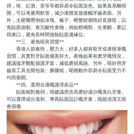
得，啡、紅酒、茶等等都容易令貼面染色。如果真系離唔
開，可以考慮用飲管，減少液體直接接觸牙齒表面。另
外，太硬嘅嘢例如冰塊、榛子、螃蟹鉗都唔好直接咬，以
免貼面崩裂。食完酸性食物，例如柑橘類、生果醋，要記
得漱口，避免長時間侵蝕貼面邊緣位。
**三、避免唔良習慣**
香港人節奏快，壓力大，好多人都有咬牙或者咬筆嘅
習慣，其實對牙貼面傷害好大。夜晚如果有磨牙嘅情況，
建議搵牙醫配個護牙套，減低磨損風險。另外，唔好用牙
齒當工具去開包裝、撕膠紙，呢啲動作容易令貼面受力不
均而裂開。
**四、選用合適嘅護理産品**
貼面相對脆弱，唔建議用含高磨砂成分嘅美白牙膏。
可以選擇成分溫和、專爲貼面設計嘅牙膏，既能清潔又唔
會損傷