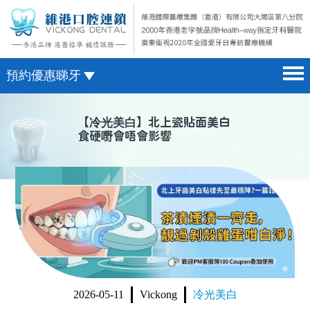
預約優惠睇牙
首頁 home page
澳門電話預約
【
冷光美白
】北上瓷貼面美白
食硬嘢會唔會影響
醫院簡介 hospital introduction
微信預約
醫生介紹 doctor introduction
WhatsApp預約
醫療新聞 medical news
種植牙 dental implant
箍牙 orthodontics
收費標準 change standard
2026-05-11
Vickong
冷光美白