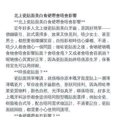
預約牙醫 contact us
北上瓷貼面美白食硬嘢會唔會影響
**北上瓷貼面美白食硬嘢會唔會影響**
近年好多人北上做瓷貼面美白牙齒，原因好簡單——
價錢吸引、款式選擇多、效果又快見到。唔少女士、甚至
男士，都想要個燦爛笑容，自拍影相時信心爆棚。不過，
唔少人都會擔心一個問題：做咗瓷貼面之後，食啲硬啲嘅
食物會唔會影響貼面？會唔會甩？又或者會唔會容易崩？
呢啲擔心其實好正常，因為瓷貼面始終唔係原生牙，保養
得宜先可以用得耐。
**咩係瓷貼面？**
瓷貼面簡單嚟講，就係喺你原本嘅牙面度貼上一層薄
薄嘅瓷片，幫你改善牙齒顏色、形狀同排列。因為用咗專
業瓷質物料，顏色自然、光澤似真牙，睇落唔假。好多北
上嘅牙科診所都會提供唔同類型嘅貼面選擇，例如全瓷、
樹脂複合式等，配合唔同需求做設計。不過要記住，瓷貼
面靚歸靚，都需要小心使用同護理。
**食硬嘅嘢有冇影響？**