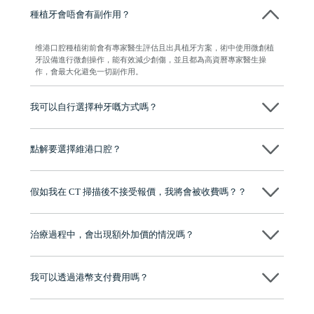
種植牙會唔會有副作用？
维港口腔種植術前會有專家醫生評估且出具植牙方案，術中使用微創植
牙設備進行微創操作，能有效減少創傷，並且都為高資曆專家醫生操
作，會最大化避免一切副作用。
我可以自行選擇种牙嘅方式嗎？
可以～醫生會先幫你進行CT SCAN檢查、評估骨量，再根據你嘅口腔情
況、預算、期望，提供多種種植方案比你參考及選擇，並告知詳細的流
點解要選擇維港口腔？
程及費用，未開始實際治療服務前，不會收取任何費用
維港口腔踐行「醫道濟世」的大學校訓，各分院匯聚來自香港、內地的
博士碩士高資歷牙醫，十七年穩定開診。榮獲「2024香港企業領袖品
假如我在 CT 掃描後不接受報價，我將會被收費嗎？？
牌」、「2025香港企業領袖品牌」，是諾貝爾種植系統全球放心植牙中
心，香港新城電台與廣東衛視推薦品牌
不會！只要未開始實際服務之前，你不會被收取任何費用。
至今已服務超過三十個國家和地區的顧客，受到粵港澳大灣區及周邊城
市市民極高的口碑評價及信任推薦 珠海、深圳設有八大分院，香港亦設
治療過程中，會出現額外加價的情況嗎？
有咨詢及服務保障中心，有任何問題都可以隨時預約免費咨詢，讓人十
分放心
不會，治療前我們會詳細說明治療方案及對應的價錢，顧客同意並簽字
後，我們才會正式進行診療服務
我可以透過港幣支付費用嗎？
可以。維港口腔會按照當日匯率轉算收取費用，而匯率會及時告知客人