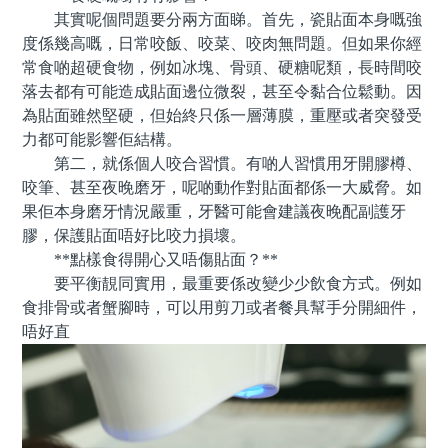
其實呢個問題要分兩方面睇。首先，瓷貼面本身嘅強
度係幾高嘅，日常咬飯、咬菜、咬肉無問題。但如果你經
常食啲超硬食物，例如冰塊、骨頭、硬糖呢類，長時間咬
落去都有可能造成貼面邊位微裂，甚至令黏合位鬆動。因
為貼面雖然堅硬，但始終只係一層薄膜，重壓或者突發受
力都可能影響佢結構。
第二，就係個人咬合習慣。有啲人習慣用牙開膠樽、
咬筆、甚至夜晚磨牙，呢啲動作對貼面都係一大威脅。如
果佢本身磨牙情況嚴重，牙醫可能會建議夜晚配副護牙
膠，保護貼面唔好比咬力損壞。
**點樣食得開心又唔傷貼面？**
要平衡靚同實用，最重要係改變少少飲食方式。例如
食排骨或者蟹腳時，可以用剪刀或者餐具幫手分開細件，
唔好直