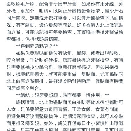
柔軟刷毛牙刷，配合非研磨型牙膏；如果你有用牙線、沖
牙機，更加分。咁樣可以防止牙縫積聚食物渣，減少牙石
同牙菌膜。定期洗牙都好重要，可以俾牙醫檢查下貼面情
況，有冇鬆動、邊位爆裂等問題。好多香港人北上做完貼
面返嚟，可能唔記得每年要檢查，其實喺香港搵牙醫做檢
查都得，保持狀態最穩陣。
**遇到問題點算？**
如果你發現貼面邊位有缺角、崩裂、或者出現酸軟、
咬合異常，千祈唔好硬撐。應該盡快搵返牙醫檢查，有時
只需要修補少少黏合劑、重新打磨就搞掂。但如果拖得
耐，損壞範圍擴大，就可能要重做一隻貼面。尤其係啱啱
北上做完返嚟嗰排，最好溫柔啲對待啲牙，俾貼面有時間
同牙齒完全融合。
**總結：靚牙要照顧，貼面都要「惜住用」**
總括嚟講，北上做瓷貼面美白並唔等於以後乜都唔可
以食，只係要留意力道同習慣。正常食飯、食菜冇問題，
但避免用牙咬開堅硬物件，定期清潔同檢查，就可以令貼
面用得又穩又靚。始終，靚笑容係每日小小習慣堆出嚟嘅
成果，只要守住基本原則，瓷貼面既可以實用，又可以長