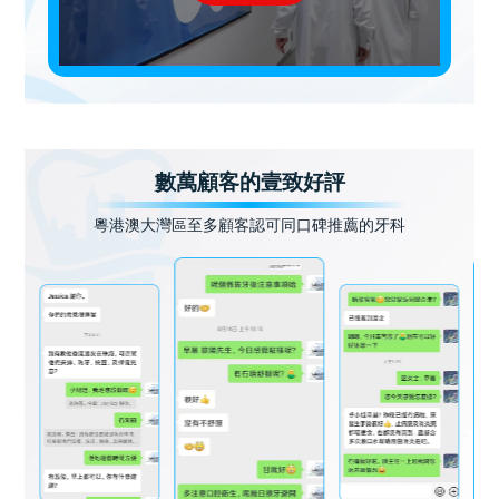
數萬顧客的壹致好評
粵港澳大灣區至多顧客認可同口碑推薦的牙科