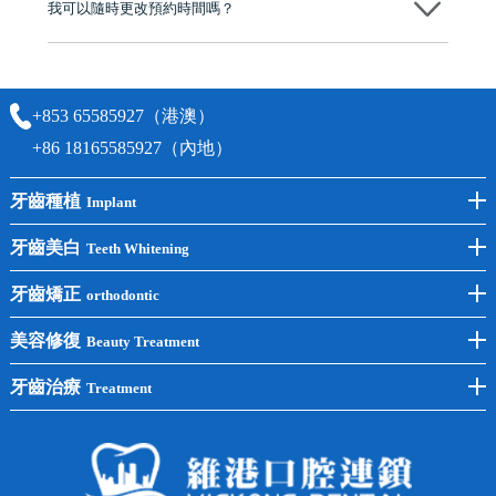
我可以隨時更改預約時間嗎？
可以，請盡早通過wechat或whatsapp聯絡我們，告知我們你原本預約的
時間及資料，並且重新預約的日期及時段
+853 65585927（港澳）
+86 18165585927（內地）
牙齒種植
Implant
前牙種植
牙齒美白
Teeth Whitening
後牙種植
冷光美白
牙齒矯正
orthodontic
單顆種植
洗牙
牙齒矯正
美容修復
Beauty Treatment
半口種植
黃黑牙
兒童矯正
全瓷牙
牙齒治療
Treatment
全口種植
四環素牙
隱形矯正
牙缺失
蛀牙補牙
常見問題
齙牙
鑲牙
智齒
牙貼面