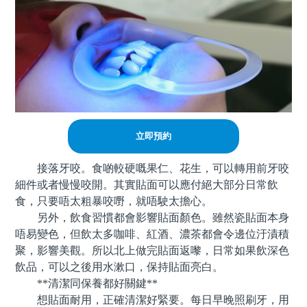
立即預約
接落牙咬。食啲較硬嘅果仁、花生，可以轉用前牙咬
細件或者慢慢咬開。其實貼面可以應付絕大部分日常飲
食，只要唔太粗暴咬嘢，就唔駛太擔心。
另外，飲食習慣都會影響貼面顏色。雖然瓷貼面本身
唔易變色，但飲太多咖啡、紅酒、濃茶都會令邊位汙漬積
聚，影響美觀。所以北上做完貼面返嚟，日常如果飲深色
飲品，可以之後用水漱口，保持貼面亮白。
**清潔同保養都好關鍵**
想貼面耐用，正確清潔好緊要。每日早晚照刷牙，用