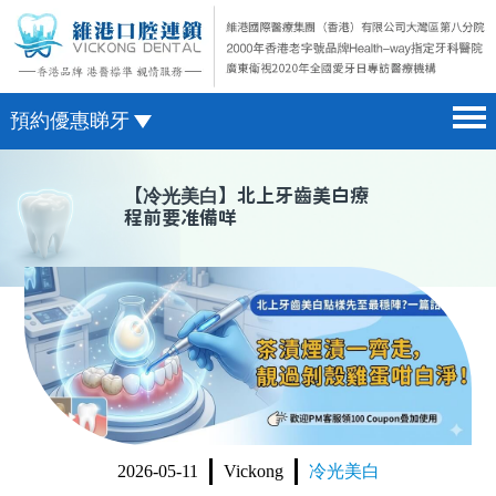
預約優惠睇牙
首頁 home page
澳門電話預約
【
冷光美白
】北上牙齒美白療
程前要准備咩
醫院簡介 hospital introduction
微信預約
醫生介紹 doctor introduction
WhatsApp預約
醫療新聞 medical news
種植牙 dental implant
箍牙 orthodontics
收費標準 change standard
2026-05-11
Vickong
冷光美白