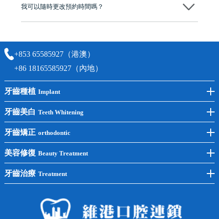
我可以隨時更改預約時間嗎？
可以，請盡早通過wechat或whatsapp聯絡我們，告知我們你原本預約的
時間及資料，並且重新預約的日期及時段
+853 65585927（港澳）
+86 18165585927（內地）
牙齒種植
Implant
前牙種植
牙齒美白
Teeth Whitening
後牙種植
冷光美白
牙齒矯正
orthodontic
單顆種植
洗牙
牙齒矯正
美容修復
Beauty Treatment
半口種植
黃黑牙
兒童矯正
全瓷牙
牙齒治療
Treatment
全口種植
四環素牙
隱形矯正
牙缺失
蛀牙補牙
常見問題
齙牙
鑲牙
智齒