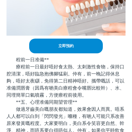
立即預約
程前一日准備**
療程前一日最好唔好食太熱、太刺激性食物，保持口
腔清潔，唔好臨急抱佛腳猛刷。仲有，前一晚記得休息
夠，唔好太夜瞓，免得第二日精神唔好。攜帶嘅話，可以
准備潤唇膏（因爲有啲美白療程會令嘴唇比較幹）、水、
同埋簡單口氣噴霧，方便療程前後用。
**五、心理准備同期望管理**
做過牙齒美白嘅朋友都知道，效果會因人而異。唔系
人人都可以白到「閃閃發光」嗰種，有啲人可能只系改善
原來發黃嘅程度。大家要明白，美白系令笑容更自然、幹
淨、精神，而唔系要白得唔似人。仲有，如果你平時飲食