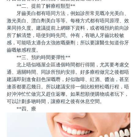
**二、提前了解療程類型**
牙齒美白都有唔同方法，例如診所常見嘅冷光美白、
激光美白、漂白劑美白等等。每種方式都有唔同原理、效
果同持久度。建議提前上網睇下資料，或者喺預約前向診
所了解清楚，唔使到時先問。仲有，有啲人牙齒比較敏
感，可能唔太適合太強效嘅藥劑；所以要讓醫生知道你牙
齒嘅敏感程度。
**三、預約時間要彈性**
北上唔似喺屋企區邊個時間都行得開，尤其要考慮交
通、過關時間、同診所預約安排。好多療程做完之後都唔
建議即刻進食顔色深嘅嘢，好似咖啡、紅酒、醬油，甚至
連茶都要忍幾日。所以建議安排一個比較輕松嘅行程，唔
好沖沖忙忙做完又趕住返嚟。如果想順便購物或者玩下，
可以計劃多啲時間，讓療程之後有休息空間。
**四、療