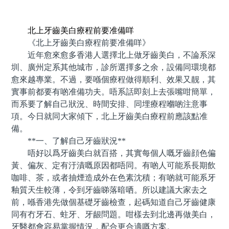
預約牙醫 contact us
北上牙齒美白療程前要准備咩
《北上牙齒美白療程前要准備咩》
近年愈來愈多香港人選擇北上做牙齒美白，不論系深
圳、廣州定系其他城市，診所選擇多之余，設備同環境都
愈來越專業。不過，要喺個療程做得順利、效果又靓，其
實事前都要有啲准備功夫。唔系話即刻上去張嘴咁簡單，
而系要了解自己狀況、時間安排、同埋療程嗰啲注意事
項。今日就同大家傾下，北上牙齒美白療程前應該點准
備。
**一、了解自己牙齒狀況**
唔好以爲牙齒美白就百搭，其實每個人嘅牙齒顔色偏
黃、偏灰、定有汙漬嘅原因都唔同。有啲人可能系長期飲
咖啡、茶，或者抽煙造成外在色素沈積；有啲就可能系牙
釉質天生較薄，令到牙齒睇落暗哂。所以建議大家去之
前，喺香港先做個基礎牙齒檢查，起碼知道自己牙齒健康
同有冇牙石、蛀牙、牙龈問題。咁樣去到北邊再做美白，
牙醫都會容易掌握情況，配合更合適嘅方案。