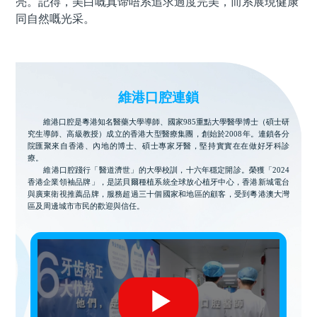
亮。記得，美白嘅真谛唔系追求過度完美，而系展現健康
同自然嘅光采。
維港口腔連鎖
維港口腔是粵港知名醫藥大學導師、國家985重點大學醫學博士（碩士研
究生導師、高級教授）成立的香港大型醫療集團，創始於2008年。連鎖各分
院匯聚來自香港、內地的博士、碩士專家牙醫，堅持實實在在做好牙科診
療。
維港口腔踐行「醫道濟世」的大學校訓，十六年穩定開診。榮獲「2024
香港企業領袖品牌」，是諾貝爾種植系統全球放心植牙中心，香港新城電台
與廣東衛視推薦品牌，服務超過三十個國家和地區的顧客，受到粵港澳大灣
區及周邊城市市民的歡迎與信任。