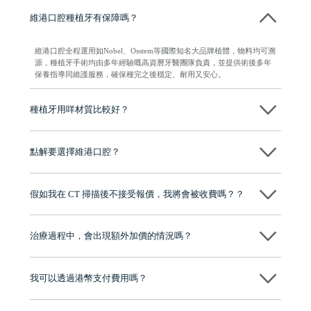
維港口腔種植牙有保障嗎？
維港口腔全程選用如Nobel、Osstem等國際知名大品牌植體，物料均可溯
源，種植牙手術均由多年經驗嘅高資曆牙醫團隊負責，並提供術後多年
保養指導同維護服務，確保種完之後穩定、耐用又安心。
種植牙用咩材質比較好？
現在國際上普遍用嘅係純鈦。純鈦同人體骨質相容性高，愈合得快又穩
陣，安全可靠。
點解要選擇維港口腔？
維港口腔踐行「醫道濟世」的大學校訓，各分院匯聚來自香港、內地的
博士碩士高資歷牙醫，十七年穩定開診。榮獲「2024香港企業領袖品
假如我在 CT 掃描後不接受報價，我將會被收費嗎？？
牌」、「2025香港企業領袖品牌」，是諾貝爾種植系統全球放心植牙中
心，香港新城電台與廣東衛視推薦品牌
不會！只要未開始實際服務之前，你不會被收取任何費用。
至今已服務超過三十個國家和地區的顧客，受到粵港澳大灣區及周邊城
市市民極高的口碑評價及信任推薦 珠海、深圳設有八大分院，香港亦設
治療過程中，會出現額外加價的情況嗎？
有咨詢及服務保障中心，有任何問題都可以隨時預約免費咨詢，讓人十
分放心
不會，治療前我們會詳細說明治療方案及對應的價錢，顧客同意並簽字
後，我們才會正式進行診療服務
我可以透過港幣支付費用嗎？
可以。維港口腔會按照當日匯率轉算收取費用，而匯率會及時告知客人