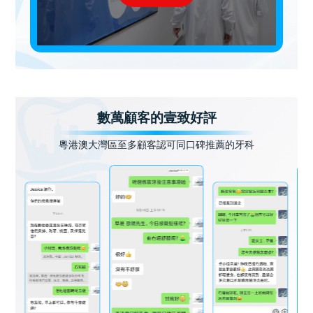
數萬顧客的壹致好評
粵港澳大灣區至多顧客認可同口碑推薦的牙科