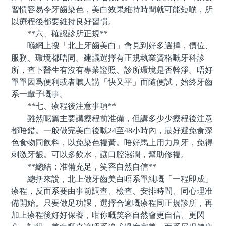
習慣容易令牙齒染色，美白效果維持時間就可能短啲，所
以療程後都要維持良好習慣。
**六、確認診所正規**
喺網上搜「北上牙齒美白」會見到好多選擇，價位、
服務、環境都唔同。建議選擇有正規執業資格嘅牙科診
所，查下醫生有沒有專業證照、診所環境是否幹淨。唔好
單單因爲便利或者聽人講「快又平」而隨便試，始終牙齒
系一輩子嘅事。
**七、療程後注意事項**
雖然呢篇主要講療程前准備，但講多少少療程後注意
都唔錯。一般做完美白後嘅24至48小時內，最好避免食深
色食物同飲料，以免染色複黃。唔好馬上用力刷牙，免得
刺激牙龈。可以多飲水，讓口腔濕潤，幫助修複。
**總結：准備充足，笑容自然自信**
總括來說，北上做牙齒美白唔系單純嘅「一程即成」
療程，反而系要由事前調查、檢查、安排時間、同心理准
備開始。只要做足功課，選擇合適嘅療程同正規診所，再
加上療程後好好保養，咁你嘅笑容自然會更自信、更閃