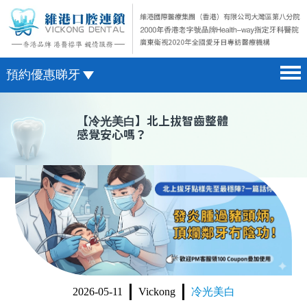
預約優惠睇牙
首頁 home page
澳門電話預約
【
冷光美白
】北上拔智齒整體
感覺安心嗎？
醫院簡介 hospital introduction
微信預約
醫生介紹 doctor introduction
WhatsApp預約
醫療新聞 medical news
種植牙 dental implant
箍牙 orthodontics
收費標準 change standard
2026-05-11
Vickong
冷光美白