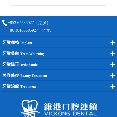
可以，請盡早通過wechat或whatsapp聯絡我們，告知我們你原本預約的
時間及資料，並且重新預約的日期及時段
+853 65585927（港澳）
+86 18165585927（內地）
牙齒種植
Implant
前牙種植
牙齒美白
Teeth Whitening
後牙種植
冷光美白
牙齒矯正
orthodontic
單顆種植
洗牙
牙齒矯正
美容修復
Beauty Treatment
半口種植
黃黑牙
兒童矯正
全瓷牙
牙齒治療
Treatment
全口種植
四環素牙
隱形矯正
牙缺失
蛀牙補牙
常見問題
齙牙
鑲牙
智齒
牙貼面
牙列不齊
烤瓷牙
牙齦出血