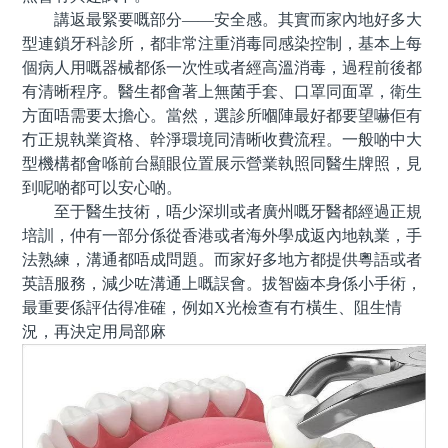
講返最緊要嘅部分——安全感。其實而家內地好多大
型連鎖牙科診所，都非常注重消毒同感染控制，基本上每
個病人用嘅器械都係一次性或者經高溫消毒，過程前後都
有清晰程序。醫生都會著上無菌手套、口罩同面罩，衛生
方面唔需要太擔心。當然，選診所嗰陣最好都要望嚇佢有
冇正規執業資格、幹淨環境同清晰收費流程。一般啲中大
型機構都會喺前台顯眼位置展示營業執照同醫生牌照，見
到呢啲都可以安心啲。
至于醫生技術，唔少深圳或者廣州嘅牙醫都經過正規
培訓，仲有一部分係從香港或者海外學成返內地執業，手
法熟練，溝通都唔成問題。而家好多地方都提供粵語或者
英語服務，減少咗溝通上嘅誤會。拔智齒本身係小手術，
最重要係評估得准確，例如X光檢查有冇橫生、阻生情
況，再決定用局部麻