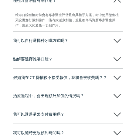
種植牙會唔會有副作用？
维港口腔種植術前會有專家醫生評估且出具植牙方案，術中使用微創植
牙設備進行微創操作，能有效減少創傷，並且都為高資曆專家醫生操
作，會最大化避免一切副作用。
我可以自行選擇种牙嘅方式嗎？
可以～醫生會先幫你進行CT SCAN檢查、評估骨量，再根據你嘅口腔情
況、預算、期望，提供多種種植方案比你參考及選擇，並告知詳細的流
點解要選擇維港口腔？
程及費用，未開始實際治療服務前，不會收取任何費用
維港口腔踐行「醫道濟世」的大學校訓，各分院匯聚來自香港、內地的
博士碩士高資歷牙醫，十七年穩定開診。榮獲「2024香港企業領袖品
假如我在 CT 掃描後不接受報價，我將會被收費嗎？？
牌」、「2025香港企業領袖品牌」，是諾貝爾種植系統全球放心植牙中
心，香港新城電台與廣東衛視推薦品牌
不會！只要未開始實際服務之前，你不會被收取任何費用。
至今已服務超過三十個國家和地區的顧客，受到粵港澳大灣區及周邊城
市市民極高的口碑評價及信任推薦 珠海、深圳設有八大分院，香港亦設
治療過程中，會出現額外加價的情況嗎？
有咨詢及服務保障中心，有任何問題都可以隨時預約免費咨詢，讓人十
分放心
不會，治療前我們會詳細說明治療方案及對應的價錢，顧客同意並簽字
後，我們才會正式進行診療服務
我可以透過港幣支付費用嗎？
可以。維港口腔會按照當日匯率轉算收取費用，而匯率會及時告知客人
我可以隨時更改預約時間嗎？