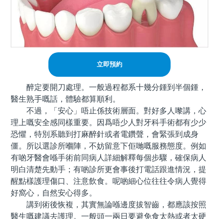
立即預約
醉定要開刀處理。一般過程都系十幾分鍾到半個鍾，
醫生熟手嘅話，體驗都算順利。
不過，「安心」唔止係技術層面。對好多人嚟講，心
理上嘅安全感同樣重要。因爲唔少人對牙科手術都有少少
恐懼，特別系聽到打麻醉針或者電鑽聲，會緊張到成身
僵。所以選診所嗰陣，不妨留意下佢哋嘅服務態度。例如
有啲牙醫會喺手術前同病人詳細解釋每個步驟，確保病人
明白清楚先動手；有啲診所更會事後打電話跟進情況，提
醒點樣護理傷口、注意飲食。呢啲細心位往往令病人覺得
好窩心，自然安心得多。
講到術後恢複，其實無論喺邊度拔智齒，都應該按照
醫生嘅建議去護理。一般頭一兩日要避免食太熱或者太硬