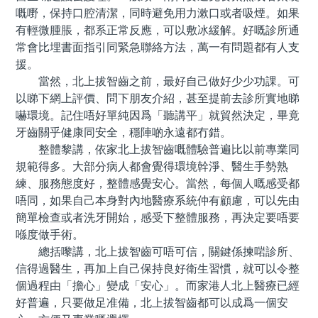
嘅嘢，保持口腔清潔，同時避免用力漱口或者吸煙。如果
有輕微腫脹，都系正常反應，可以敷冰緩解。好嘅診所通
常會比埋書面指引同緊急聯絡方法，萬一有問題都有人支
援。
當然，北上拔智齒之前，最好自己做好少少功課。可
以睇下網上評價、問下朋友介紹，甚至提前去診所實地睇
嚇環境。記住唔好單純因爲「聽講平」就貿然決定，畢竟
牙齒關乎健康同安全，穩陣啲永遠都冇錯。
整體黎講，依家北上拔智齒嘅體驗普遍比以前專業同
規範得多。大部分病人都會覺得環境幹淨、醫生手勢熟
練、服務態度好，整體感覺安心。當然，每個人嘅感受都
唔同，如果自己本身對內地醫療系統仲有顧慮，可以先由
簡單檢查或者洗牙開始，感受下整體服務，再決定要唔要
喺度做手術。
總括嚟講，北上拔智齒可唔可信，關鍵係揀啱診所、
信得過醫生，再加上自己保持良好衛生習慣，就可以令整
個過程由「擔心」變成「安心」。而家港人北上醫療已經
好普遍，只要做足准備，北上拔智齒都可以成爲一個安