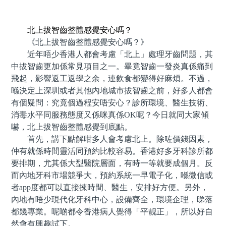
預約牙醫 contact us
北上拔智齒整體感覺安心嗎？
《北上拔智齒整體感覺安心嗎？》
近年唔少香港人都會考慮「北上」處理牙齒問題，其
中拔智齒更加係常見項目之一。畢竟智齒一發炎真係痛到
飛起，影響返工返學之余，連飲食都變得好麻煩。不過，
喺決定上深圳或者其他內地城市拔智齒之前，好多人都會
有個疑問：究竟個過程安唔安心？診所環境、醫生技術、
消毒水平同服務態度又係咪真係OK呢？今日就同大家傾
嚇，北上拔智齒整體感覺到底點。
首先，講下點解咁多人會考慮北上。除咗價錢因素，
仲有就係時間靈活同預約比較容易。香港好多牙科診所都
要排期，尤其係大型醫院層面，有時一等就要成個月。反
而內地牙科市場競爭大，預約系統一早電子化，喺微信或
者app度都可以直接揀時間、醫生，安排好方便。另外，
內地有唔少現代化牙科中心，設備齊全，環境企理，睇落
都幾專業。呢啲都令香港病人覺得「平靓正」，所以好自
然會有興趣試下。