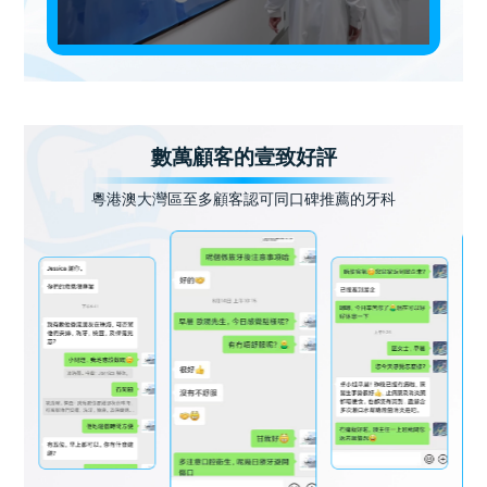
數萬顧客的壹致好評
粵港澳大灣區至多顧客認可同口碑推薦的牙科