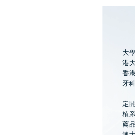
大
港大
香
牙
定開
植
薦
澳