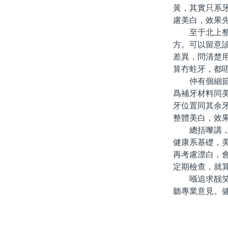
黃，其實只系
慮美白，效果
至于北上整牙
方。可以留意
差異，問清楚
算冇蛀牙，都
仲有個細節值
爲補牙材料同
牙位置同其余
整體美白，效
總括嚟講，「
健康系基礎，
再考慮漂白，
定期檢查，就
喺追求靓笑容
聽專業意見。