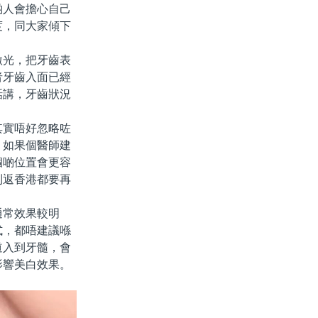
啲人會擔心自己
度，同大家傾下
光，把牙齒表
者牙齒入面已經
話講，牙齒狀況
實唔好忽略咗
。如果個醫師建
嗰啲位置會更容
到返香港都要再
常效果較明
式，都唔建議喺
道入到牙髓，會
影響美白效果。