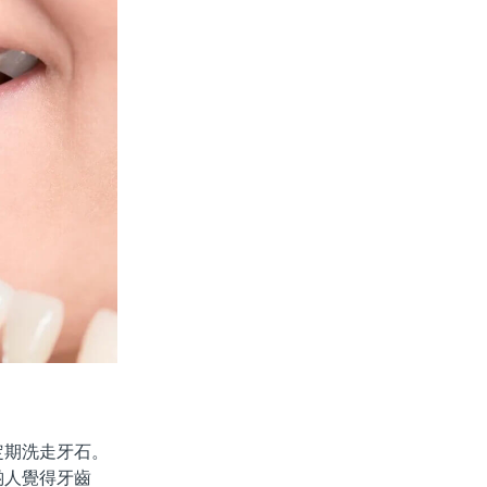
期洗走牙石。
啲人覺得牙齒