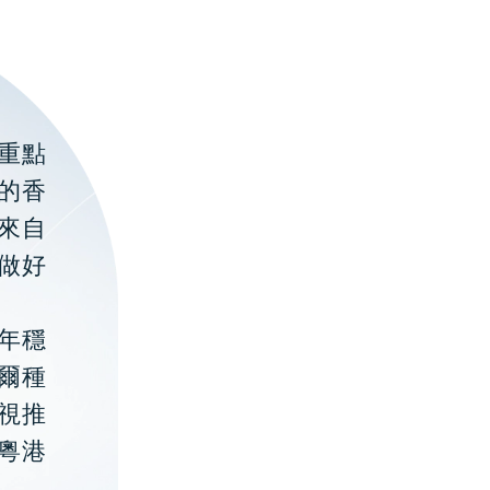
重點
的香
聚來自
做好
年穩
貝爾種
視推
粵港