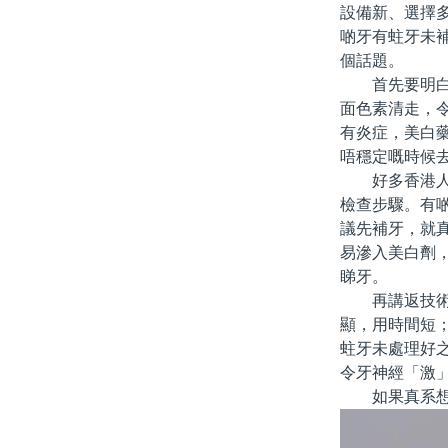
設備新、選擇
啲牙有蛀牙未
個話題。
首先要明白，
面色素清走，
有炎症，美白
唔穩定嘅時候
好多香港人會
檢查步驟。有
議先補牙，就
易滲入美白劑
睇牙。
再講返技術層
顯，用時間短
蛀牙未處理好
令牙神經「激
如果真系想