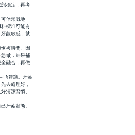
狀態穩定，再考
可信賴嘅地
用料標准可能有
、牙龈敏感，就
恢複時間。因
一急做，結果補
完全融合，再做
 唔建議。牙齒
，先去處理好，
良好清潔習慣、
己牙齒狀態、