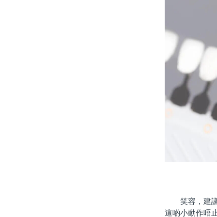
笑容，建議先
這啲小動作唔