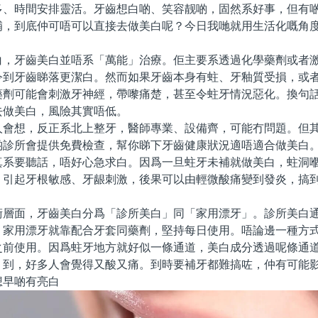
多、時間安排靈活。牙齒想白啲、笑容靓啲，固然系好事，但有
補，到底仲可唔可以直接去做美白呢？今日我哋就用生活化嘅角
牙齒美白並唔系「萬能」治療。佢主要系透過化學藥劑或者激
令到牙齒睇落更潔白。然而如果牙齒本身有蛀、牙釉質受損，或
藥劑可能會刺激牙神經，帶嚟痛楚，甚至令蛀牙情況惡化。換句
去做美白，風險其實唔低。
想，反正系北上整牙，醫師專業、設備齊，可能冇問題。但其
啲診所會提供免費檢查，幫你睇下牙齒健康狀況適唔適合做美白
真系要聽話，唔好心急求白。因爲一旦蛀牙未補就做美白，蛀洞
，引起牙根敏感、牙龈刺激，後果可以由輕微酸痛變到發炎，搞
面，牙齒美白分爲「診所美白」同「家用漂牙」。診所美白通
；家用漂牙就靠配合牙套同藥劑，堅持每日使用。唔論邊一種方
之前使用。因爲蛀牙地方就好似一條通道，美白成分透過呢條通
」到，好多人會覺得又酸又痛。到時要補牙都難搞咗，仲有可能
早啲有亮白