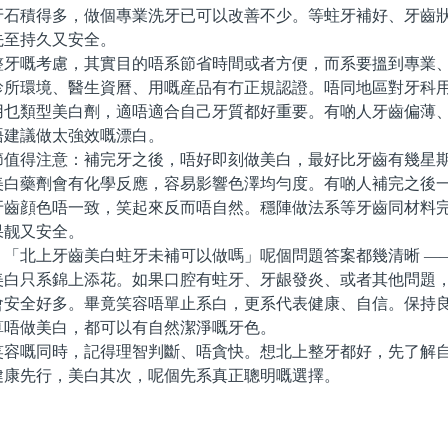
牙石積得多，做個專業洗牙已可以改善不少。等蛀牙補好、牙齒
先至持久又安全。
嘅考慮，其實目的唔系節省時間或者方便，而系要搵到專業、
診所環境、醫生資曆、用嘅産品有冇正規認證。唔同地區對牙科
用乜類型美白劑，適唔適合自己牙質都好重要。有啲人牙齒偏薄
唔建議做太強效嘅漂白。
得注意：補完牙之後，唔好即刻做美白，最好比牙齒有幾星期
美白藥劑會有化學反應，容易影響色澤均勻度。有啲人補完之後
牙齒顔色唔一致，笑起來反而唔自然。穩陣做法系等牙齒同材料
果靓又安全。
北上牙齒美白蛀牙未補可以做嗎」呢個問題答案都幾清晰 ——
美白只系錦上添花。如果口腔有蛀牙、牙龈發炎、或者其他問題
會安全好多。畢竟笑容唔單止系白，更系代表健康、自信。保持
算唔做美白，都可以有自然潔淨嘅牙色。
嘅同時，記得理智判斷、唔貪快。想北上整牙都好，先了解自
健康先行，美白其次，呢個先系真正聰明嘅選擇。