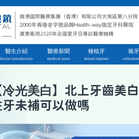
醫生介紹
醫療新聞
種植牙
箍
doctor introduction
medical news
dental implant
orthodont
冷光美白
【
】北上牙齒美白
蛀牙未補可以做嗎