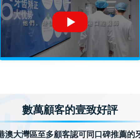
數萬顧客的壹致好評
港澳大灣區至多顧客認可同口碑推薦的