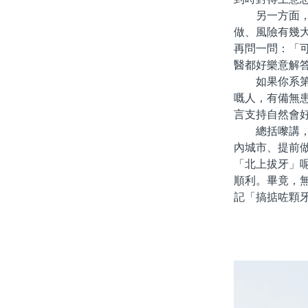
另一方面，要
做、風險有幾
再問一問：「
醫都好樂意解
如果你系第一
嘅人，有備無
言支持自然會
總括嚟講，「
內城市、提前
「北上拔牙」
順利。畢竟，
記「搞掂咗顆