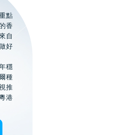
重點
的香
聚來自
做好
年穩
貝爾種
視推
粵港