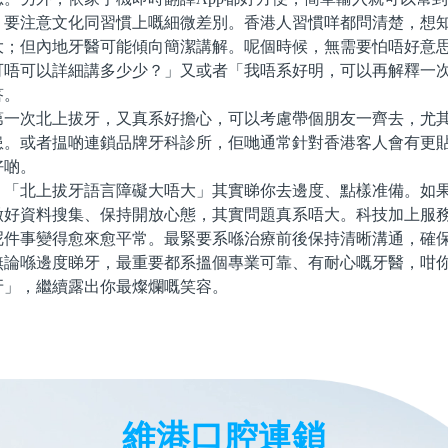
注意文化同習慣上嘅細微差別。香港人習慣咩都問清楚，想知
大；但內地牙醫可能傾向簡潔講解。呢個時候，無需要怕唔好意
可唔可以詳細講多少少？」又或者「我唔系好明，可以再解釋一
答。
次北上拔牙，又真系好擔心，可以考慮帶個朋友一齊去，尤其
患。或者揾啲連鎖品牌牙科診所，佢哋通常針對香港客人會有更
好啲。
北上拔牙語言障礙大唔大」其實睇你去邊度、點樣准備。如果
做好資料搜集、保持開放心態，其實問題真系唔大。科技加上服
呢件事變得愈來愈平常。最緊要系喺治療前後保持清晰溝通，確
無論喺邊度睇牙，最重要都系搵個專業可靠、有耐心嘅牙醫，咁
牙」，繼續露出你最燦爛嘅笑容。
維港口腔連鎖