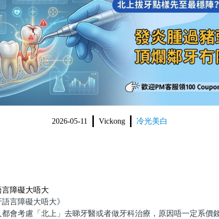
2026-05-11
Vickong
冷光美白
語言障礙大唔大
語言障礙大唔大》
會考慮「北上」去睇牙醫或者做牙科治療，原因唔一定系價錢