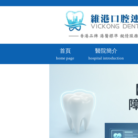
首頁
醫院簡介
home page
hospital introduction