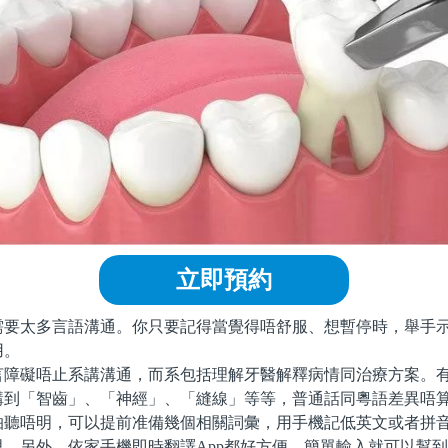
立即預約
太多言語溝通。你只要記得當覺得唔舒服、想暫停時，舉手示
用。
礙唔止系講溝通，而系包括理解牙醫解釋病情同治療方案。有
講到「智齒」、「神經」、「縫線」等等，普通話同粵語差異唔
怕聽唔明，可以提前准備幾個相關詞彙，用手機記低英文或者拼
思。另外，依家手機即時翻譯App都好方便，簡單輸入就可以幫