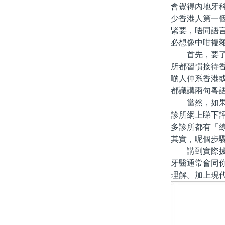
會覺得內地牙
少香港人第一
緊要，唔同語
必想像中咁複
首先，要了解
所都習慣接待
啲人仲系香港
都識講兩句粵
當然，如果你
診所網上睇下
多診所都有「
其實，呢個步
講到實際拔牙
牙醫通常會同
理解。加上現