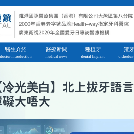
醫生介紹
醫療新聞
種植牙
箍
doctor introduction
medical news
dental implant
orthodont
冷光美白
【
】北上拔牙語言
障礙大唔大