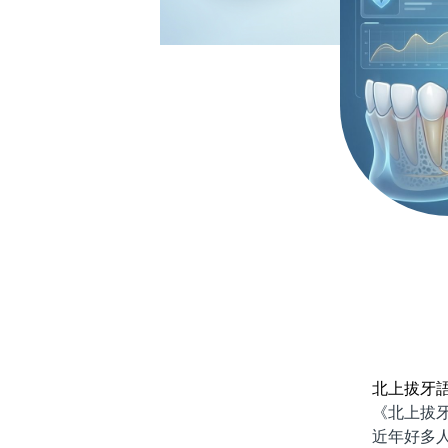
北上拔牙
《北上拔牙
近年好多人都