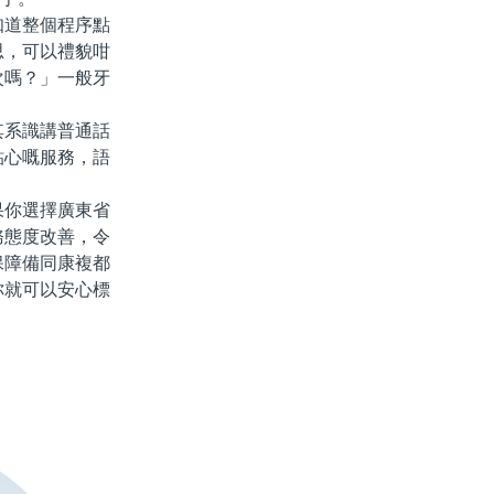
道整個程序點
思，可以禮貌咁
次嗎？」一般牙
系識講普通話
貼心嘅服務，語
你選擇廣東省
務態度改善，令
保障備同康複都
你就可以安心標