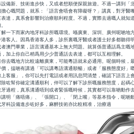
科設備新、技術進步快，又或者想順便探親旅遊。不過一講到「
個擔心嘅問題，就系：「語言會唔會有障礙呀？」講真，對牙醫
言表達，真系會影響到治療順利程度。不過，實際去過嘅人就知
雜。
一下而家內地牙科診所嘅環境。喺廣東、深圳、廣州呢啲地方
香港客人。因爲香港客人多，診所裏嘅牙醫或者護士好多都聽得
或者澳門畢業，語言溝通基本上無大問題。就算係普通話爲主嘅
語，加上你自己稍爲用少少普通話去表達，都可以互相理解。
去嘅地方比較遠離廣東，可能粵語就未必通用。呢個時候，最
評價，揾啲有講過「可以講粵語溝通順暢」或者「服務態度好」
線上客服」，你可以先打電話或者用訊息問清楚，確認下語言上
驟除咗幫你確定溝通順利，仲可以了解下診所嘅服務態度，起碼
過程，真系溝通唔到或者緊張嘅時候，其實都可以靠啲動作去
你講明「痛唔痛」、「張開口」、「閉上嘴」等基本指令，呢啲
代牙科設備進步咗好多，麻醉技術亦比較精准，治療過