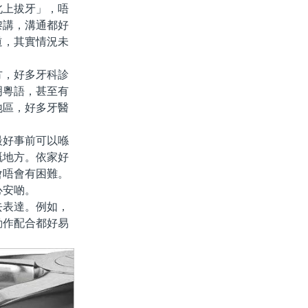
北上拔牙」，唔
嚟講，溝通都好
道，其實情況未
，好多牙科診
明粵語，甚至有
地區，好多牙醫
好事前可以喺
嘅地方。依家好
會唔會有困難。
心安啲。
表達。例如，
動作配合都好易