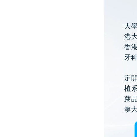
大
港大
香
牙
定開
植
薦
澳