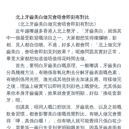
預約牙醫 contact us
北上牙齒美白做完會唔會即刻有對比
《北上牙齒美白做完會唔會即刻有對比》
近年越嚟越多香港人北上整牙，「牙齒美白」就係其
中一個最受歡迎嘅項目之一。大家都想笑得燦爛啲，影
相、見人都自信啲。不過，好多人都會問：「北上做完牙
齒美白，會唔會即刻見到效果？」呢條問題其實好正常，
畢竟大家都想知道值唔值得花時間去做。
首先，要明白牙齒美白嘅原理。一般嚟講，牙齒美白
分爲幾種方法，有啲係靠氧化劑去分解牙齒表面嘅色素，
有啲則係用光照、激光或其他技術去加速反應。咁樣做完
之後，理論上確實可以即時見到顔色上嘅變化。尤其係如
果你本身牙齒偏黃，效果就會更加明顯，好似「換咗套新
牙」咁。
但講真，唔同人嘅口腔狀況、牙齒底色、以及之前嘅
飲食習慣，都會影響美白後嘅視覺對比。有啲人做完會覺
得「嘩，真係白曬！」，但有啲人就可能覺得只係白咗少
少，需要等一兩日先見到更明顯嘅差別。因爲牙齒表面有