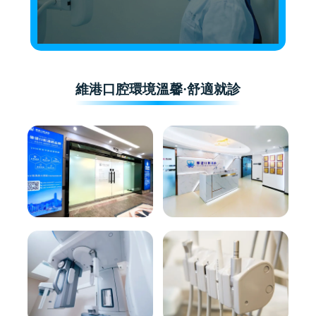
維港口腔環境溫馨·舒適就診