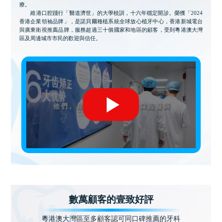
療。
維港口腔踐行「醫道濟世」的大學校訓，十六年穩定開診。榮獲「2024
香港企業領袖品牌」，是諾貝爾種植系統全球放心植牙中心，香港新城電台
與廣東衛視推薦品牌，服務超過三十個國家和地區的顧客，受到粵港澳大灣
區及周邊城市市民的歡迎與信任。
數萬顧客的壹致好評
粵港澳大灣區至多顧客認可同口碑推薦的牙科