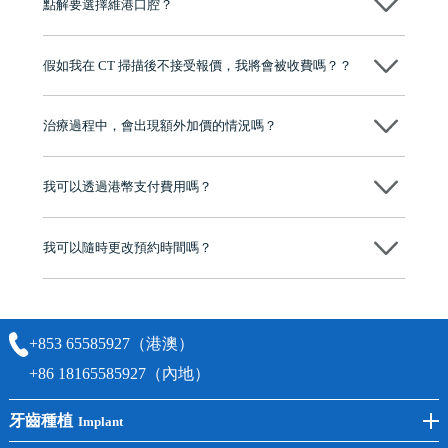
點解要選擇維港口腔？
程及費用，未開始實際治療服務前，不會收取任何費用
維港口腔踐行「醫道濟世」的大學校訓，各分院匯聚來自香港、內地的
博士碩士高資歷牙醫，十七年穩定開診。榮獲「2024香港企業領袖品
假如我在 CT 掃描後不接受報價，我將會被收費嗎？？
牌」、「2025香港企業領袖品牌」，是諾貝爾種植系統全球放心植牙中
心，香港新城電台與廣東衛視推薦品牌
不會！只要未開始實際服務之前，你不會被收取任何費用。
至今已服務超過三十個國家和地區的顧客，受到粵港澳大灣區及周邊城
市市民極高的口碑評價及信任推薦 珠海、深圳設有八大分院，香港亦設
治療過程中，會出現額外加價的情況嗎？
有咨詢及服務保障中心，有任何問題都可以隨時預約免費咨詢，讓人十
分放心
不會，治療前我們會詳細說明治療方案及對應的價錢，顧客同意並簽字
後，我們才會正式進行診療服務
我可以透過港幣支付費用嗎？
可以。維港口腔會按照當日匯率轉算收取費用，而匯率會及時告知客人
我可以隨時更改預約時間嗎？
可以，請盡早通過wechat或whatsapp聯絡我們，告知我們你原本預約的
時間及資料，並且重新預約的日期及時段
+853 65585927（港澳）
+86 18165585927（內地）
牙齒種植
Implant