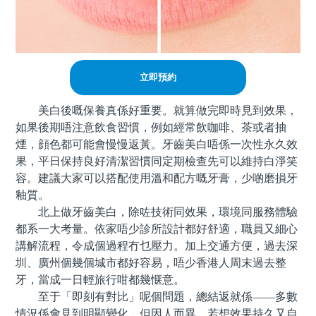
立即預約
美白後嘅保養真係好重要。就算做完即時見到效果，
如果後期唔注意飲食習慣，例如經常飲咖啡、茶或者抽
煙，顔色都可能會慢慢返黃。牙齒美白唔係一次性永久效
果，平日保持良好清潔習慣同定期檢查先可以維持白淨笑
容。建議大家可以搭配使用溫和配方嘅牙膏，少啲磨損牙
釉質。
北上做牙齒美白，除咗技術同效果，環境同服務體驗
都系一大考量。依家唔少診所設計都好舒適，職員又細心
講解流程，令成個過程冇乜壓力。加上交通方便，過去深
圳、廣州個幾個城市都好容易，唔少香港人周末過去整
牙，當成一日輕旅行咁都幾惬意。
至于「即刻有對比」呢個問題，總結返就係——多數
情況係會見到明顯變化，但因人而異。若想效果持久又自