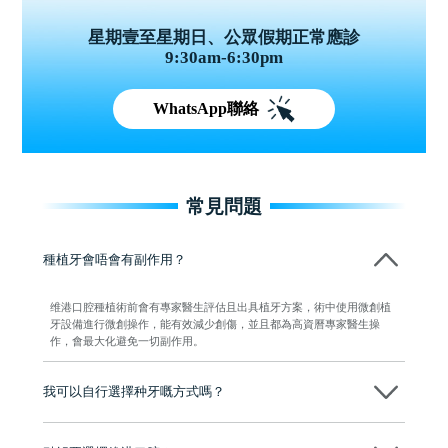
星期壹至星期日、公眾假期正常應診
9:30am-6:30pm
WhatsApp聯絡
常見問題
種植牙會唔會有副作用？
维港口腔種植術前會有專家醫生評估且出具植牙方案，術中使用微創植
牙設備進行微創操作，能有效減少創傷，並且都為高資曆專家醫生操
作，會最大化避免一切副作用。
我可以自行選擇种牙嘅方式嗎？
可以～醫生會先幫你進行CT SCAN檢查、評估骨量，再根據你嘅口腔情
況、預算、期望，提供多種種植方案比你參考及選擇，並告知詳細的流