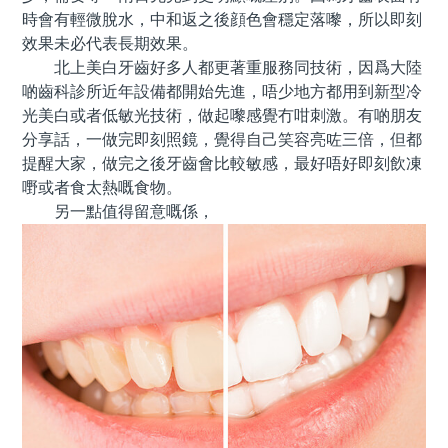
時會有輕微脫水，中和返之後顔色會穩定落嚟，所以即刻
效果未必代表長期效果。
北上美白牙齒好多人都更著重服務同技術，因爲大陸
啲齒科診所近年設備都開始先進，唔少地方都用到新型冷
光美白或者低敏光技術，做起嚟感覺冇咁刺激。有啲朋友
分享話，一做完即刻照鏡，覺得自己笑容亮咗三倍，但都
提醒大家，做完之後牙齒會比較敏感，最好唔好即刻飲凍
嘢或者食太熱嘅食物。
另一點值得留意嘅係，