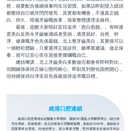
然，就要配合後續保養同生活習慣。如果話即刻望入鏡頭
都覺得自己啲牙閃閃發亮，其實都有機會，不過真正靓
白、持久、唔傷牙齒嘅效果，係靠整體護理去維持。
最後，提醒大家唔好盲目追求「愈白愈靓」。有時過
度美白反而令牙齒敏感或者受損，適度就好。自然、幹
淨、健康嘅牙色先係最靓。北上整牙齒美白，其實係可以
一個輕松體驗，只要選擇正規診所、聽專業建議、做足保
養，就可以安心笑住迎接更燦爛嘅自己。
總括嚟講，北上牙齒美白多數做完都會有即時對比，
但關鍵係保持正確心態同耐心。即刻見到變化固然開心，
但持續保持白淨笑容先係最值得追求嘅目標。
維港口腔連鎖
維港口腔是粵港知名醫藥大學導師、國家985重點大學醫學博士（碩士研
究生導師、高級教授）成立的香港大型醫療集團，創始於2008年。連鎖各分
院匯聚來自香港、內地的博士、碩士專家牙醫，堅持實實在在做好牙科診