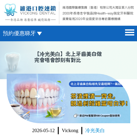
預約優惠睇牙
首頁 home page
澳門電話預約
【
冷光美白
】北上牙齒美白做
完會唔會即刻有對比
醫院簡介 hospital introduction
微信預約
醫生介紹 doctor introduction
WhatsApp預約
醫療新聞 medical news
種植牙 dental implant
箍牙 orthodontics
收費標準 change standard
2026-05-12
Vickong
冷光美白