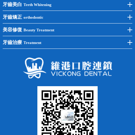
前牙種植
牙齒美白
Teeth Whitening
後牙種植
冷光美白
牙齒矯正
orthodontic
單顆種植
洗牙
牙齒矯正
美容修復
Beauty Treatment
半口種植
黃黑牙
兒童矯正
全瓷牙
牙齒治療
Treatment
全口種植
四環素牙
隱形矯正
牙缺失
蛀牙補牙
常見問題
齙牙
鑲牙
智齒
牙貼面
牙列不齊
烤瓷牙
牙齦出血
地包天
義齒
拔牙
牙周炎
根管治療