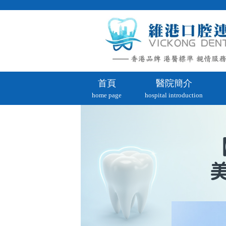
首頁
醫院簡介
home page
hospital introduction