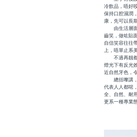
冷飲品，唔好
保持口腔濕潤
康，先可以長
由生活層面睇
齒笑，做咗貼
自信笑容往往
上，唔單止系
不過再靓都要
燈光下有反光
近自然牙色，
總括嚟講，「
代表人人都啱
全、自然、耐
更系一種專業