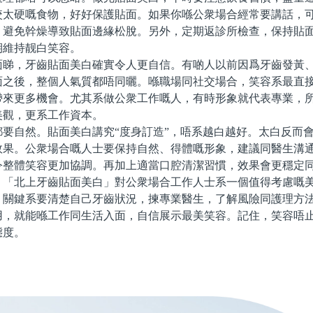
咬太硬嘅食物，好好保護貼面。如果你喺公衆場合經常要講話，
，避免幹燥導致貼面邊緣松脫。另外，定期返診所檢查，保持貼
期維持靓白笑容。
，牙齒貼面美白確實令人更自信。有啲人以前因爲牙齒發黃、
面之後，整個人氣質都唔同曬。喺職場同社交場合，笑容系最直
帶來更多機會。尤其系做公衆工作嘅人，有時形象就代表專業，
美觀，更系工作資本。
自然。貼面美白講究“度身訂造”，唔系越白越好。太白反而會
效果。公衆場合嘅人士要保持自然、得體嘅形象，建議同醫生溝
令整體笑容更加協調。再加上適當口腔清潔習慣，效果會更穩定
北上牙齒貼面美白」對公衆場合工作人士系一個值得考慮嘅美
，關鍵系要清楚自己牙齒狀況，揀專業醫生，了解風險同護理方
用，就能喺工作同生活入面，自信展示最美笑容。記住，笑容唔
態度。