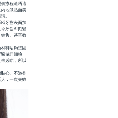
呢個療程適唔適
去內地做貼面美
講講。
喺牙齒表面加
以令牙齒即刻變
、銷售、甚至教
材料唔夠堅固
牙醫做詳細檢
人未必啱，所以
貼心。不過香
嘅人，一次失敗