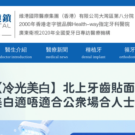
醫生介紹
醫療新聞
種植牙
箍
doctor introduction
medical news
dental implant
orthodont
冷光美白
【
】北上牙齒貼面
美白適唔適合公衆場合人士