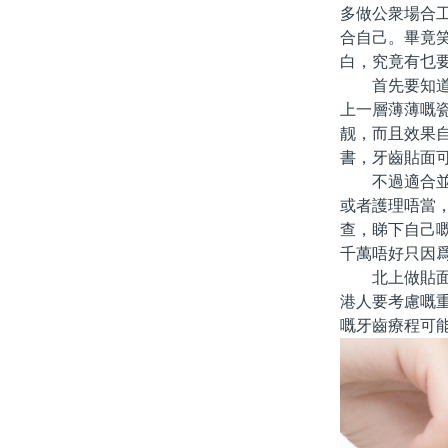
多做公衆場合
合自己。畢竟
白，究竟有乜
首先要知道牙
上一層薄薄嘅
靓，而且效果
書，牙齒貼面
不過適合並唔
或者護理唔當
查，睇下自己
千萬唔好只因爲
北上做貼面美
港人要考慮嘅
嘅牙齒療程可