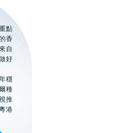
重點
的香
聚來自
做好
年穩
貝爾種
視推
粵港