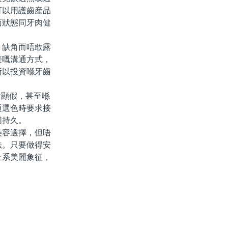
可以用護齒産品
面狀態同牙肉健
缺角而唔敢露
接嘅溝通方式，
所以投資喺牙齒
顯假，甚至喺
通選色時要求接
同持久。
容選擇，但唔
法。只要做得安
止系美麗象征，