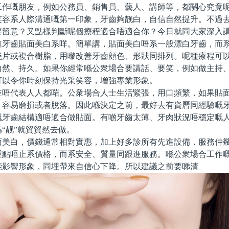
工作嘅朋友，例如公務員、銷售員、藝人、講師等，都關心究竟
笑容系人際溝通嘅第一印象，牙齒夠靓白，自信自然提升。不過
要留意？又點樣判斷呢個療程適合唔適合你？今日就同大家深入
齒貼面美白系咩。簡單講，貼面美白唔系一般漂白牙齒，而系
瓷片或複合樹脂，用嚟改善牙齒顔色、形狀同排列。呢種療程可
自然、持久。如果你經常喺公衆場合要講話、要笑，例如做主持
可以令你時刻保持光采笑容，增強專業形象。
代表人人都啱。公衆場合人士生活緊張，用口頻繁，如果貼面
，容易磨損或者脫落。因此喺決定之前，最好去有資曆同經驗嘅
嘅牙齒結構適唔適合做貼面。有啲牙齒太薄、牙肉狀況唔穩定嘅
“靓”就貿貿然去做。
白，價錢通常相對實惠，加上好多診所有先進設備，服務仲幾
重點唔止系價格，而系安全、質量同跟進服務。喺公衆場合工作
能影響形象，同埋帶來自信心下降。所以建議之前要睇清