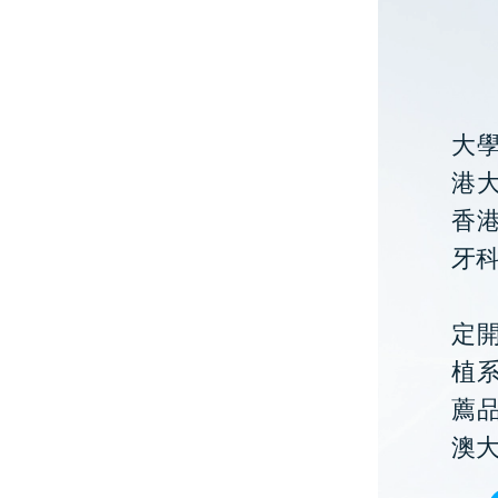
大
港大
香
牙
定開
植
薦
澳