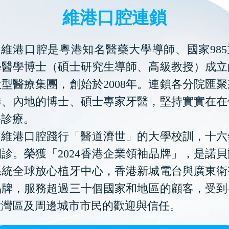
維港口腔連鎖
維港口腔是粵港知名醫藥大學導師、國家985
學醫學博士（碩士研究生導師、高級教授）成立
型醫療集團，創始於2008年。連鎖各分院匯
港、內地的博士、碩士專家牙醫，堅持實實在在
科診療。
維港口腔踐行「醫道濟世」的大學校訓，十六
診。榮獲「2024香港企業領袖品牌」，是諾
系統全球放心植牙中心，香港新城電台與廣東衛
品牌，服務超過三十個國家和地區的顧客，受到
大灣區及周邊城市市民的歡迎與信任。