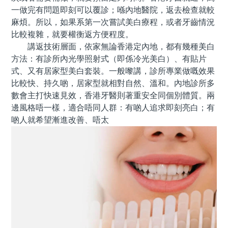
一做完有問題即刻可以覆診；喺內地醫院，返去檢查就較
麻煩。所以，如果系第一次嘗試美白療程，或者牙齒情況
比較複雜，就要權衡返方便程度。
講返技術層面，依家無論香港定內地，都有幾種美白
方法：有診所內光學照射式（即係冷光美白）、有貼片
式、又有居家型美白套裝。一般嚟講，診所專業做嘅效果
比較快、持久啲，居家型就相對自然、溫和。內地診所多
數會主打快速見效，香港牙醫則著重安全同個別體質。兩
邊風格唔一樣，適合唔同人群：有啲人追求即刻亮白；有
啲人就希望漸進改善、唔太