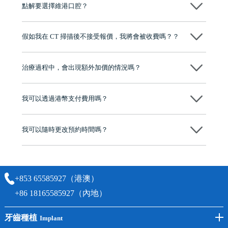
點解要選擇維港口腔？
作，會最大化避免一切副作用。
維港口腔踐行「醫道濟世」的大學校訓，各分院匯聚來自香港、內地的
博士碩士高資歷牙醫，十七年穩定開診。榮獲「2024香港企業領袖品
假如我在 CT 掃描後不接受報價，我將會被收費嗎？？
牌」、「2025香港企業領袖品牌」，是諾貝爾種植系統全球放心植牙中
心，香港新城電台與廣東衛視推薦品牌
不會！只要未開始實際服務之前，你不會被收取任何費用。
至今已服務超過三十個國家和地區的顧客，受到粵港澳大灣區及周邊城
市市民極高的口碑評價及信任推薦 珠海、深圳設有八大分院，香港亦設
治療過程中，會出現額外加價的情況嗎？
有咨詢及服務保障中心，有任何問題都可以隨時預約免費咨詢，讓人十
分放心
不會，治療前我們會詳細說明治療方案及對應的價錢，顧客同意並簽字
後，我們才會正式進行診療服務
我可以透過港幣支付費用嗎？
可以。維港口腔會按照當日匯率轉算收取費用，而匯率會及時告知客人
我可以隨時更改預約時間嗎？
可以，請盡早通過wechat或whatsapp聯絡我們，告知我們你原本預約的
時間及資料，並且重新預約的日期及時段
+853 65585927（港澳）
+86 18165585927（內地）
牙齒種植
Implant