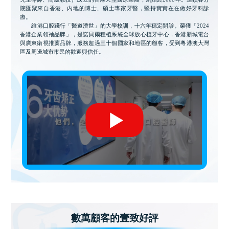
院匯聚來自香港、內地的博士、碩士專家牙醫，堅持實實在在做好牙科診
療。
維港口腔踐行「醫道濟世」的大學校訓，十六年穩定開診。榮獲「2024
香港企業領袖品牌」，是諾貝爾種植系統全球放心植牙中心，香港新城電台
與廣東衛視推薦品牌，服務超過三十個國家和地區的顧客，受到粵港澳大灣
區及周邊城市市民的歡迎與信任。
數萬顧客的壹致好評