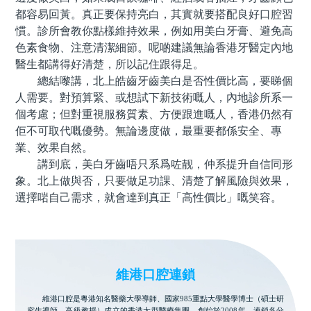
都容易回黃。真正要保持亮白，其實就要搭配良好口腔習
慣。診所會教你點樣維持效果，例如用美白牙膏、避免高
色素食物、注意清潔細節。呢啲建議無論香港牙醫定內地
醫生都講得好清楚，所以記住跟得足。
總結嚟講，北上皓齒牙齒美白是否性價比高，要睇個
人需要。對預算緊、或想試下新技術嘅人，內地診所系一
個考慮；但對重視服務質素、方便跟進嘅人，香港仍然有
佢不可取代嘅優勢。無論邊度做，最重要都係安全、專
業、效果自然。
講到底，美白牙齒唔只系爲咗靓，仲系提升自信同形
象。北上做與否，只要做足功課、清楚了解風險與效果，
選擇啱自己需求，就會達到真正「高性價比」嘅笑容。
維港口腔連鎖
維港口腔是粵港知名醫藥大學導師、國家985重點大學醫學博士（碩士研
究生導師、高級教授）成立的香港大型醫療集團，創始於2008年。連鎖各分