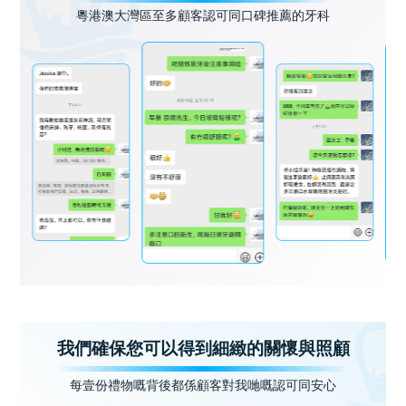
粵港澳大灣區至多顧客認可同口碑推薦的牙科
我們確保您可以得到細緻的關懷與照顧
每壹份禮物嘅背後都係顧客對我哋嘅認可同安心