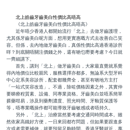
預約牙醫 contact us
北上皓齒牙齒美白性價比高唔高
《北上皓齒牙齒美白性價比高唔高》
近年唔少香港人都開始流行「北上」去做牙齒護理，
尤其係牙齒美白呢方面，想用更實惠嘅方式去改善自己笑
容。但係，去內地做牙齒美白，真係性價比高過香港診所
咩？到底關唔關注價錢之外，還有啲乜嘢要考慮？今日就
一齊細講下。
首先，講到「北上」做牙齒美白，大家最直覺就系覺
得內地價位比較親民，服務選擇亦都多。無論系大型牙科
中心定系美容診所，配套都幾齊全，甚至有啲地方主打
「一站式笑容改造」。不過，除咗價格因素之外，其實仲
要睇療程質素、設備、同專業資格。牙齒美白並唔系簡單
搽藥咁易，涉及到藥劑濃度、照光時間、牙釉質保護等
等，唔專業嘅操作都可能導致牙齒敏感或者唔持久。
另外，「北上」治療當然要考慮交通同時間成本。雖
然依家高鐵好方便，一日來回都冇問題，但如果要跟進多
次或者需要補做，就要預留足夠時間。香港牙醫就近，萬