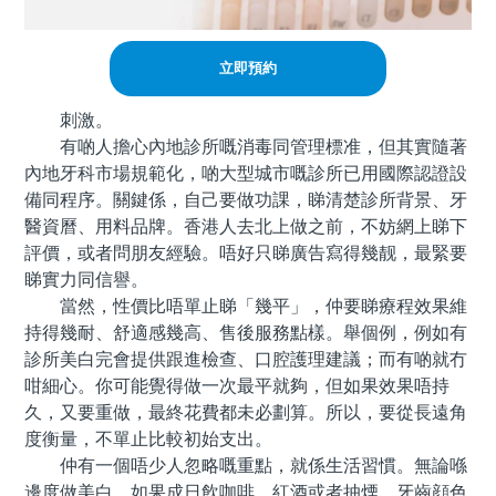
立即預約
刺激。
有啲人擔心內地診所嘅消毒同管理標准，但其實隨著
內地牙科市場規範化，啲大型城市嘅診所已用國際認證設
備同程序。關鍵係，自己要做功課，睇清楚診所背景、牙
醫資曆、用料品牌。香港人去北上做之前，不妨網上睇下
評價，或者問朋友經驗。唔好只睇廣告寫得幾靓，最緊要
睇實力同信譽。
當然，性價比唔單止睇「幾平」，仲要睇療程效果維
持得幾耐、舒適感幾高、售後服務點樣。舉個例，例如有
診所美白完會提供跟進檢查、口腔護理建議；而有啲就冇
咁細心。你可能覺得做一次最平就夠，但如果效果唔持
久，又要重做，最終花費都未必劃算。所以，要從長遠角
度衡量，不單止比較初始支出。
仲有一個唔少人忽略嘅重點，就係生活習慣。無論喺
邊度做美白，如果成日飲咖啡、紅酒或者抽煙，牙齒顔色