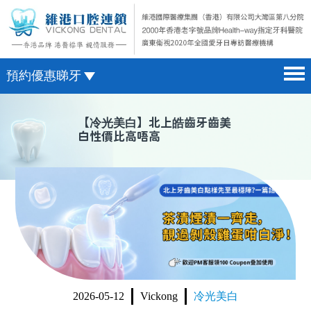
預約優惠睇牙
首頁 home page
澳門電話預約
【
冷光美白
】北上皓齒牙齒美
白性價比高唔高
醫院簡介 hospital introduction
微信預約
醫生介紹 doctor introduction
WhatsApp預約
醫療新聞 medical news
種植牙 dental implant
箍牙 orthodontics
收費標準 change standard
2026-05-12
Vickong
冷光美白