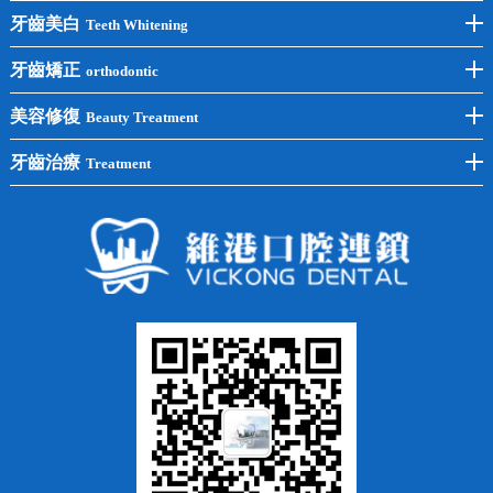
前牙種植
牙齒美白
Teeth Whitening
後牙種植
冷光美白
牙齒矯正
orthodontic
單顆種植
洗牙
牙齒矯正
美容修復
Beauty Treatment
半口種植
黃黑牙
兒童矯正
全瓷牙
牙齒治療
Treatment
全口種植
四環素牙
隱形矯正
牙缺失
蛀牙補牙
常見問題
齙牙
鑲牙
智齒
牙貼面
牙列不齊
烤瓷牙
牙齦出血
地包天
義齒
拔牙
牙周炎
根管治療