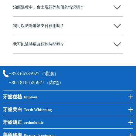
市市民極高的口碑評價及信任推薦 珠海、深圳設有八大分院，香港亦設
治療過程中，會出現額外加價的情況嗎？
有咨詢及服務保障中心，有任何問題都可以隨時預約免費咨詢，讓人十
分放心
不會，治療前我們會詳細說明治療方案及對應的價錢，顧客同意並簽字
後，我們才會正式進行診療服務
我可以透過港幣支付費用嗎？
可以。維港口腔會按照當日匯率轉算收取費用，而匯率會及時告知客人
我可以隨時更改預約時間嗎？
可以，請盡早通過wechat或whatsapp聯絡我們，告知我們你原本預約的
時間及資料，並且重新預約的日期及時段
+853 65585927（港澳）
+86 18165585927（內地）
牙齒種植
Implant
前牙種植
牙齒美白
Teeth Whitening
後牙種植
冷光美白
牙齒矯正
orthodontic
單顆種植
洗牙
牙齒矯正
美容修復
Beauty Treatment