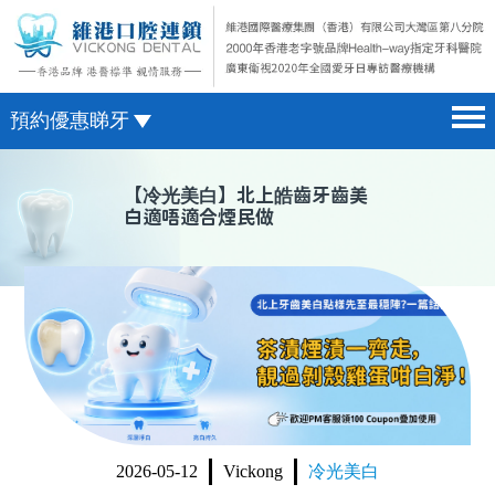
預約優惠睇牙
首頁 home page
澳門電話預約
【
冷光美白
】北上皓齒牙齒美
白適唔適合煙民做
醫院簡介 hospital introduction
微信預約
醫生介紹 doctor introduction
WhatsApp預約
醫療新聞 medical news
種植牙 dental implant
箍牙 orthodontics
收費標準 change standard
2026-05-12
Vickong
冷光美白