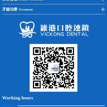
半口種植
黃黑牙
兒童矯正
全瓷牙
牙齒治療
Treatment
全口種植
四環素牙
隱形矯正
牙缺失
蛀牙補牙
常見問題
齙牙
鑲牙
智齒
牙貼面
牙列不齊
烤瓷牙
牙齦出血
地包天
義齒
拔牙
牙周炎
根管治療
Working hours