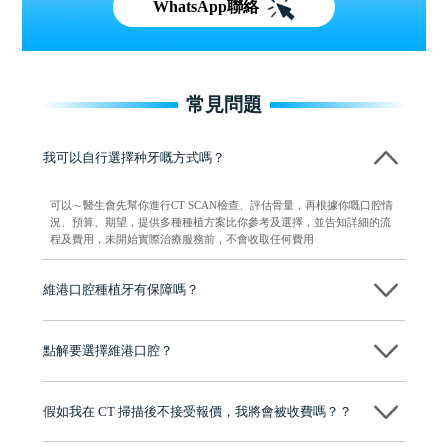
WhatsApp聯絡
常見問題
我可以自行選擇种牙嘅方式嗎？
可以～醫生會先幫你進行CT SCAN檢查、評估骨量，再根據你嘅口腔情
況、預算、期望，提供多種種植方案比你參考及選擇，並告知詳細的流
程及費用，未開始實際治療服務前，不會收取任何費用
維港口腔種植牙有保障嗎？
維港口腔全程選用如Nobel、Osstem等國際知名大品牌植體，物料均可溯
源，種植牙手術均由多年經驗嘅高資曆牙醫團隊負責，並提供術後多年
點解要選擇維港口腔？
保養指導同維護服務，確保種完之後穩定、耐用又安心。
維港口腔踐行「醫道濟世」的大學校訓，各分院匯聚來自香港、內地的
博士碩士高資歷牙醫，十七年穩定開診。榮獲「2024香港企業領袖品
假如我在 CT 掃描後不接受報價，我將會被收費嗎？？
牌」、「2025香港企業領袖品牌」，是諾貝爾種植系統全球放心植牙中
心，香港新城電台與廣東衛視推薦品牌
不會！只要未開始實際服務之前，你不會被收取任何費用。
至今已服務超過三十個國家和地區的顧客，受到粵港澳大灣區及周邊城