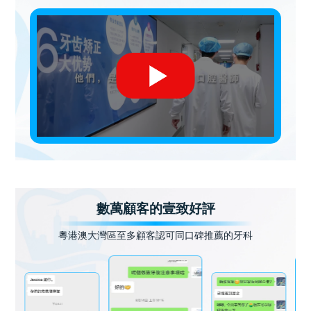
數萬顧客的壹致好評
粵港澳大灣區至多顧客認可同口碑推薦的牙科