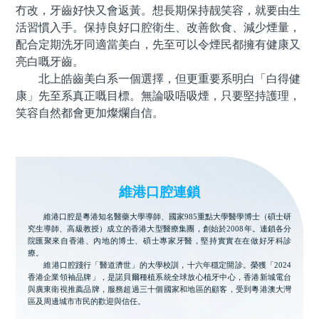
冇改，牙齒好快又會返黃。想長期保持靓笑容，就要由生
活習慣入手。保持良好口腔衛生、改善飲食、減少煙量，
配合定期洗牙同適當美白，先至可以令煙民都擁有健康又
亮白嘅牙齒。
北上皓齒美白系一個選擇，但更重要系明白「白得健
康」先至系真正嘅目標。無論吸唔吸煙，只要堅持護理，
笑容自然都會更加燦爛自信。
維港口腔連鎖
維港口腔是粵港知名醫藥大學導師、國家985重點大學醫學博士（碩士研
究生導師、高級教授）成立的香港大型醫療集團，創始於2008年。連鎖各分
院匯聚來自香港、內地的博士、碩士專家牙醫，堅持實實在在做好牙科診
療。
維港口腔踐行「醫道濟世」的大學校訓，十六年穩定開診。榮獲「2024
香港企業領袖品牌」，是諾貝爾種植系統全球放心植牙中心，香港新城電台
與廣東衛視推薦品牌，服務超過三十個國家和地區的顧客，受到粵港澳大灣
區及周邊城市市民的歡迎與信任。