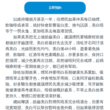
立即預約
以維持幾個月甚至一年；但煙民如果仲系每日抽煙、
飲咖啡或者茶，就好快會影響返白度。換句話講，美白唔
等于一勞永逸，更加唔系去掩蓋壞習慣。
如果真系想北上做皓齒美白，建議煙民要喺療程前後
都做好牙齒護理。美白前最好先去洗牙，清咗牙石同汙漬
再美白，光線照射先均勻。美白後48小時，盡量避免抽
煙、飲咖啡、紅酒等有色素嘅飲品，亦要多飲水、保持口
腔濕潤，減少色素再次沈積。若然做唔到完全戒煙，起碼
喺療程後一星期收斂少少，都已經有幫助。
除咗短期效果，煙民仲要明白長期健康先系重點。吸
煙唔單止影響牙色，仲會增加牙周病、口臭同牙齒松動風
險。好多醫生都會建議煙民先逐步減少吸煙量，等牙龈恢
複健康後再考慮美白。咁樣做嘅好處系，不單止美白效果
更持久，整體口腔都更清潔舒服。
總結嚟講，皓齒美白對煙民唔系完全唔適合，但要有
現實期望。美白可以幫你暫時改善外觀，但如果吸煙習慣