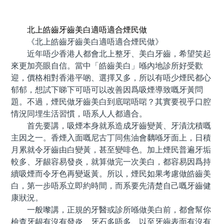
預約牙醫 contact us
北上皓齒牙齒美白適唔適合煙民做
《北上皓齒牙齒美白適唔適合煙民做》
近年唔少香港人都會北上整牙、美白牙齒，希望笑起
來更加亮眼自信。當中「皓齒美白」喺內地診所好受歡
迎，價格相對香港平啲、選擇又多，所以有唔少煙民都心
郁郁，想試下睇下可唔可以改善因爲吸煙導致嘅牙黃問
題。不過，煙民做牙齒美白到底啱唔啱？其實要視乎口腔
情況同埋生活習慣，唔系人人都適合。
首先要講，吸煙本身就系造成牙齒變黃、牙漬沈積嘅
主因之一。香煙入面嘅尼古丁同焦油會黐喺牙面上，日積
月累就令牙齒由白變黃，甚至變啡色。加上煙民普遍牙垢
較多、牙龈容易發炎，就算做完一次美白，都容易因爲持
續吸煙而令牙色再變返黃。所以，煙民如果考慮做皓齒美
白，第一步唔系立即約時間，而系要先清楚自己嘅牙齒健
康狀況。
一般嚟講，正規的牙醫或診所喺做美白前，都會幫你
檢查牙龈有沒有發炎、牙石多唔多、以至牙齒表面有沒有