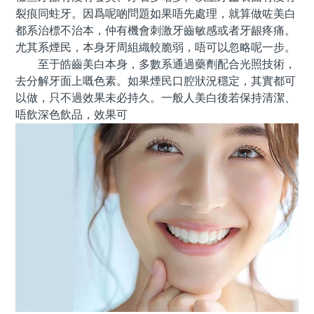
裂痕同蛀牙。因爲呢啲問題如果唔先處理，就算做咗美白
都系治標不治本，仲有機會刺激牙齒敏感或者牙龈疼痛。
尤其系煙民，本身牙周組織較脆弱，唔可以忽略呢一步。
至于皓齒美白本身，多數系通過藥劑配合光照技術，
去分解牙面上嘅色素。如果煙民口腔狀況穩定，其實都可
以做，只不過效果未必持久。一般人美白後若保持清潔、
唔飲深色飲品，效果可