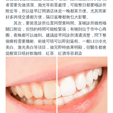
者需要先做清潔、抛光等前置處理，可能整日都要喺診所
附近等，所以提早訂間酒店休息一晚都算方便。尤其而家
好多跨境交通都方便，隔日返嚟都無乜大影響。
其次，要留意診所位置同營業時間。某啲診所雖然喺
關口附近，但預約時間可能較緊張；有啲則位于市中心商
圈，夜晚都可以做到。建議提早同診所溝通清楚，問下整
個療程需要幾耐、術後可唔可以即刻返程。一般LED冷光
美白、激光美白等項目，做完即時效果明顯，但醫生都會
提醒當日唔好飲咖啡、紅茶、紅酒等容易染