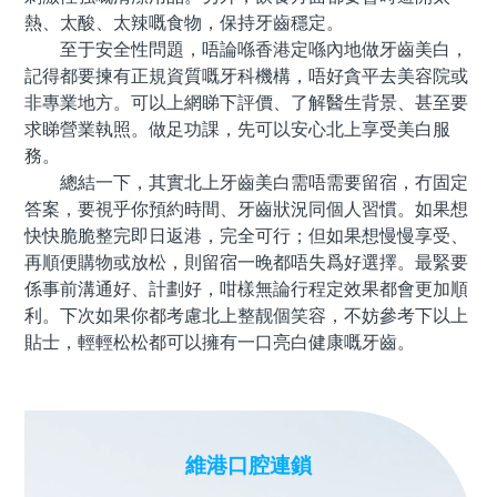
熱、太酸、太辣嘅食物，保持牙齒穩定。
至于安全性問題，唔論喺香港定喺內地做牙齒美白，
記得都要揀有正規資質嘅牙科機構，唔好貪平去美容院或
非專業地方。可以上網睇下評價、了解醫生背景、甚至要
求睇營業執照。做足功課，先可以安心北上享受美白服
務。
總結一下，其實北上牙齒美白需唔需要留宿，冇固定
答案，要視乎你預約時間、牙齒狀況同個人習慣。如果想
快快脆脆整完即日返港，完全可行；但如果想慢慢享受、
再順便購物或放松，則留宿一晚都唔失爲好選擇。最緊要
係事前溝通好、計劃好，咁樣無論行程定效果都會更加順
利。下次如果你都考慮北上整靓個笑容，不妨參考下以上
貼士，輕輕松松都可以擁有一口亮白健康嘅牙齒。
維港口腔連鎖