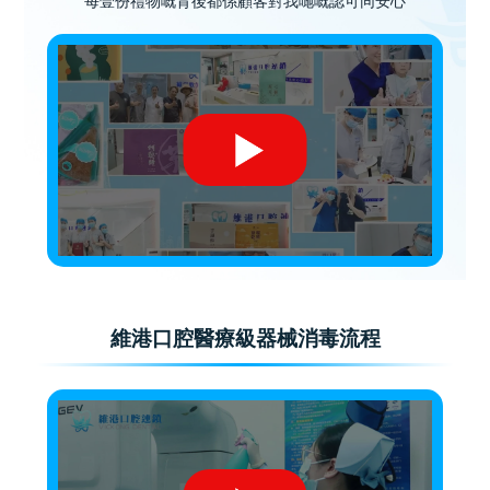
每壹份禮物嘅背後都係顧客對我哋嘅認可同安心
維港口腔醫療級器械消毒流程