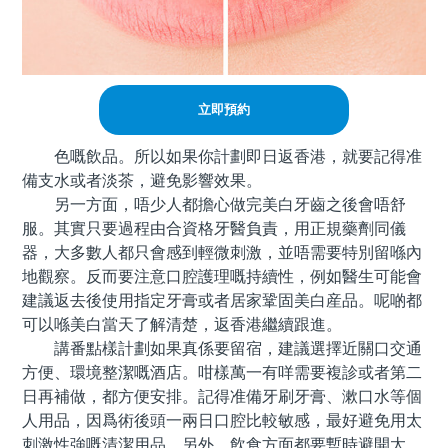
立即預約
色嘅飲品。所以如果你計劃即日返香港，就要記得准
備支水或者淡茶，避免影響效果。
另一方面，唔少人都擔心做完美白牙齒之後會唔舒
服。其實只要過程由合資格牙醫負責，用正規藥劑同儀
器，大多數人都只會感到輕微刺激，並唔需要特別留喺內
地觀察。反而要注意口腔護理嘅持續性，例如醫生可能會
建議返去後使用指定牙膏或者居家鞏固美白産品。呢啲都
可以喺美白當天了解清楚，返香港繼續跟進。
講番點樣計劃如果真係要留宿，建議選擇近關口交通
方便、環境整潔嘅酒店。咁樣萬一有咩需要複診或者第二
日再補做，都方便安排。記得准備牙刷牙膏、漱口水等個
人用品，因爲術後頭一兩日口腔比較敏感，最好避免用太
刺激性強嘅清潔用品。另外，飲食方面都要暫時避開太