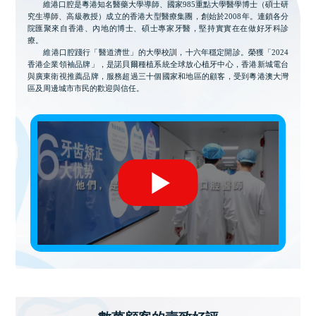
維港口腔是粵港知名醫藥大學導師、國家985重點大學醫學博士（碩士研
究生導師、高級教授）成立的香港大型醫療集團，創始於2008年。連鎖各分
院匯聚來自香港、內地的博士、碩士專家牙醫，堅持實實在在做好牙科診
療。
維港口腔踐行「醫道濟世」的大學校訓，十六年穩定開診。榮獲「2024
香港企業領袖品牌」，是諾貝爾種植系統全球放心植牙中心，香港新城電台
與廣東衛視推薦品牌，服務超過三十個國家和地區的顧客，受到粵港澳大灣
區及周邊城市市民的歡迎與信任。