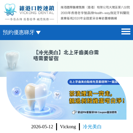
預約優惠睇牙
首頁 home page
澳門電話預約
【
冷光美白
】北上牙齒美白需
唔需要留宿
醫院簡介 hospital introduction
微信預約
醫生介紹 doctor introduction
WhatsApp預約
醫療新聞 medical news
種植牙 dental implant
箍牙 orthodontics
收費標準 change standard
2026-05-12
Vickong
冷光美白