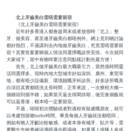
預約牙醫 contact us
北上牙齒美白需唔需要留宿
《北上牙齒美白需唔需要留宿》
近年好多香港人都會趁周末或者放假時「北上」整
牙、做美容、甚至連牙齒美白都唔例外。網上見到啲討論
都好熱烈，不過講到去內地做牙齒美白，究竟需唔需要留
宿？其實答案要睇個人情況同選擇嘅診所安排。今次就同
大家傾下，當中有啲咩要注意同點樣計劃先最方便﹗
首先，北上做牙齒美白最大嘅吸引力，當然係時間靈
活同選擇多。現時內地大型城市好似深圳、廣州、東莞等
地，都有唔少設備新、環境靓嘅牙科診所。好多診所嘅美
白項目其實都唔洗太長時間，正常來說，一次療程大概一
個鍾頭到個半鍾，如果當天返去得閑排期，做完食個飯就
可以返香港，根本唔一定要留宿。
不過，啱啱初次體驗或者對過程有疑慮嘅朋友，就可
以考慮預留啲buffer時間。畢竟每個人牙齒狀況都唔同，
例如有啲人牙齦比較敏感、或者本身有補牙、貼片等，需
要醫生先檢查確認適唔適合即場做。如果遇上排隊人多或