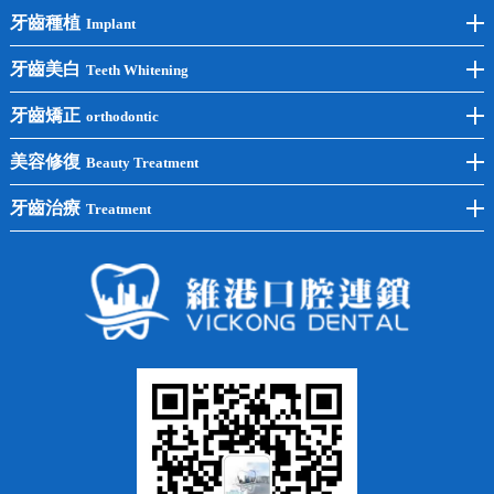
牙齒種植
Implant
前牙種植
牙齒美白
Teeth Whitening
後牙種植
冷光美白
牙齒矯正
orthodontic
單顆種植
洗牙
牙齒矯正
美容修復
Beauty Treatment
半口種植
黃黑牙
兒童矯正
全瓷牙
牙齒治療
Treatment
全口種植
四環素牙
隱形矯正
牙缺失
蛀牙補牙
常見問題
齙牙
鑲牙
智齒
牙貼面
牙列不齊
烤瓷牙
牙齦出血
地包天
義齒
拔牙
牙周炎
根管治療