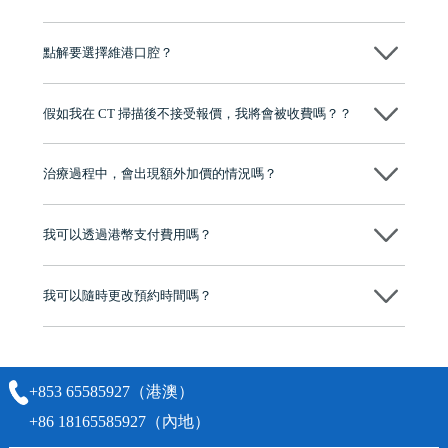
可以～醫生會先幫你進行CT SCAN檢查、評估骨量，再根據你嘅口腔情
況、預算、期望，提供多種種植方案比你參考及選擇，並告知詳細的流
點解要選擇維港口腔？
程及費用，未開始實際治療服務前，不會收取任何費用
維港口腔踐行「醫道濟世」的大學校訓，各分院匯聚來自香港、內地的
博士碩士高資歷牙醫，十七年穩定開診。榮獲「2024香港企業領袖品
假如我在 CT 掃描後不接受報價，我將會被收費嗎？？
牌」、「2025香港企業領袖品牌」，是諾貝爾種植系統全球放心植牙中
心，香港新城電台與廣東衛視推薦品牌
不會！只要未開始實際服務之前，你不會被收取任何費用。
至今已服務超過三十個國家和地區的顧客，受到粵港澳大灣區及周邊城
市市民極高的口碑評價及信任推薦 珠海、深圳設有八大分院，香港亦設
治療過程中，會出現額外加價的情況嗎？
有咨詢及服務保障中心，有任何問題都可以隨時預約免費咨詢，讓人十
分放心
不會，治療前我們會詳細說明治療方案及對應的價錢，顧客同意並簽字
後，我們才會正式進行診療服務
我可以透過港幣支付費用嗎？
可以。維港口腔會按照當日匯率轉算收取費用，而匯率會及時告知客人
我可以隨時更改預約時間嗎？
可以，請盡早通過wechat或whatsapp聯絡我們，告知我們你原本預約的
時間及資料，並且重新預約的日期及時段
+853 65585927（港澳）
+86 18165585927（內地）