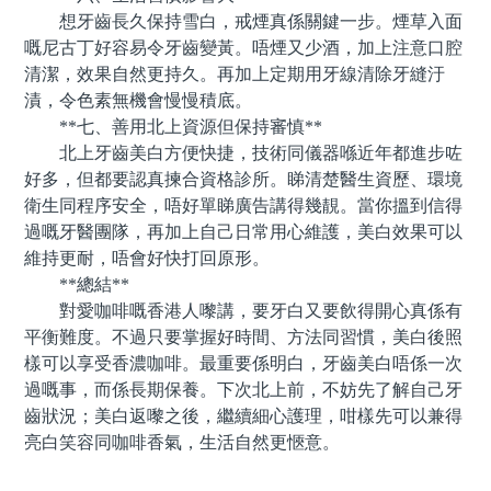
想牙齒長久保持雪白，戒煙真係關鍵一步。煙草入面
嘅尼古丁好容易令牙齒變黃。唔煙又少酒，加上注意口腔
清潔，效果自然更持久。再加上定期用牙線清除牙縫汙
漬，令色素無機會慢慢積底。
**七、善用北上資源但保持審慎**
北上牙齒美白方便快捷，技術同儀器喺近年都進步咗
好多，但都要認真揀合資格診所。睇清楚醫生資歷、環境
衛生同程序安全，唔好單睇廣告講得幾靚。當你搵到信得
過嘅牙醫團隊，再加上自己日常用心維護，美白效果可以
維持更耐，唔會好快打回原形。
**總結**
對愛咖啡嘅香港人嚟講，要牙白又要飲得開心真係有
平衡難度。不過只要掌握好時間、方法同習慣，美白後照
樣可以享受香濃咖啡。最重要係明白，牙齒美白唔係一次
過嘅事，而係長期保養。下次北上前，不妨先了解自己牙
齒狀況；美白返嚟之後，繼續細心護理，咁樣先可以兼得
亮白笑容同咖啡香氣，生活自然更愜意。