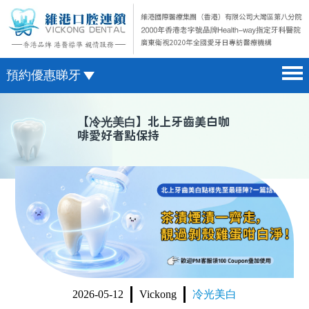
預約優惠睇牙
首頁 home page
澳門電話預約
【
冷光美白
】北上牙齒美白咖
啡愛好者點保持
醫院簡介 hospital introduction
微信預約
醫生介紹 doctor introduction
WhatsApp預約
醫療新聞 medical news
種植牙 dental implant
箍牙 orthodontics
收費標準 change standard
2026-05-12
Vickong
冷光美白