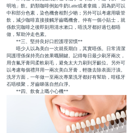
明地」飲。奶類咖啡例如牛奶Latte或者拿鐵，因為奶可以
中和部分色素，染色機會相對少啲；另外可以考慮用吸管
飲，減少咖啡直接接觸牙齒嘅機會。仲有一個小貼士，就
係飲完咖啡之後即刻用清水漱口，唔洗牙都好過乜都唔
做，幫助沖走色素。
**三、堅持良好口腔護理習慣**
唔少人以為美白一次就長期白，其實唔係。日常清潔
同護理係保持亮白效果嘅關鍵。記得每日最少刷牙兩次，
用含氟牙膏同柔軟刷毛，避免太大力刷到牙齦位。另外可
以考慮每個禮拜用一兩次美白牙膏，輕微去除表面汙漬。
洗牙方面，一年做一至兩次專業洗牙都好有幫助，咁樣牙
石唔積聚，牙齒睇落自然白淨。
**四、飲食上嘅小心機**