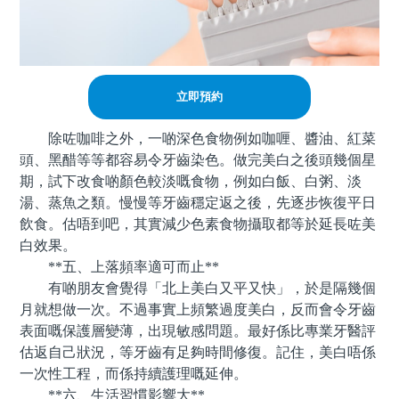
立即預約
除咗咖啡之外，一啲深色食物例如咖喱、醬油、紅菜
頭、黑醋等等都容易令牙齒染色。做完美白之後頭幾個星
期，試下改食啲顏色較淡嘅食物，例如白飯、白粥、淡
湯、蒸魚之類。慢慢等牙齒穩定返之後，先逐步恢復平日
飲食。估唔到吧，其實減少色素食物攝取都等於延長咗美
白效果。
**五、上落頻率適可而止**
有啲朋友會覺得「北上美白又平又快」，於是隔幾個
月就想做一次。不過事實上頻繁過度美白，反而會令牙齒
表面嘅保護層變薄，出現敏感問題。最好係比專業牙醫評
估返自己狀況，等牙齒有足夠時間修復。記住，美白唔係
一次性工程，而係持續護理嘅延伸。
**六、生活習慣影響大**