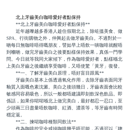
預約牙醫 contact us
北上牙齒美白咖啡愛好者點保持
**北上牙齒美白咖啡愛好者點保持**
近年越嚟越多香港人趁住假期北上，除咗搵美食、做
SPA、行街購物之外，仲興起去做牙齒美白。不過對於一
啲每日無咖啡唔得嘅朋友，譬如早上唔飲一啖咖啡就醒唔
到嗰啲，做完牙齒美白之後要點樣保持效果，真係一門學
問。今日就等我同大家傾下，作為咖啡愛好者，點樣喺北
上美白牙齒之後繼續享受咖啡，又唔使驚「黃牙」復發。
**一、了解牙齒美白原理，唔好盲目跟風**
牙齒美白基本上係透過氧化作用，去除牙齒表面同牙
釉質入面嘅色素沈澱。美白之後頭幾日，牙齒表面會比較
敏感同容易吸色，所以一般都唔建議即刻飲深色飲品。即
係話，如果你啱啱喺北上做完美白，最好都忍一忍口，至
少頭兩三日盡量唔飲咖啡、紅酒、濃茶等，等牙齒有時間
穩定返。
**二、揀啱咖啡種類同飲法**
作為咖啡控完全戒掉咖啡幾乎唔可能，不過可以「聰