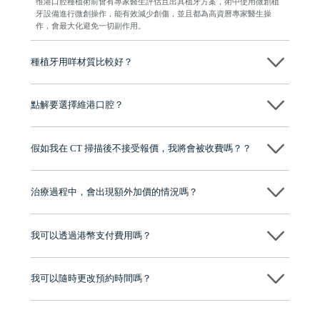
维港口腔種植術前會有專家醫生評估且出具植牙方案，術中使用微創植
牙設備進行微創操作，能有效減少創傷，並且都為高資曆專家醫生操
作，會最大化避免一切副作用。
種植牙用咩材質比較好？
現在國際上普遍用嘅係純鈦。純鈦同人體骨質相容性高，愈合得快又穩
陣，安全可靠。
點解要選擇維港口腔？
維港口腔踐行「醫道濟世」的大學校訓，各分院匯聚來自香港、內地的
博士碩士高資歷牙醫，十七年穩定開診。榮獲「2024香港企業領袖品
假如我在 CT 掃描後不接受報價，我將會被收費嗎？？
牌」、「2025香港企業領袖品牌」，是諾貝爾種植系統全球放心植牙中
心，香港新城電台與廣東衛視推薦品牌
不會！只要未開始實際服務之前，你不會被收取任何費用。
至今已服務超過三十個國家和地區的顧客，受到粵港澳大灣區及周邊城
市市民極高的口碑評價及信任推薦 珠海、深圳設有八大分院，香港亦設
治療過程中，會出現額外加價的情況嗎？
有咨詢及服務保障中心，有任何問題都可以隨時預約免費咨詢，讓人十
分放心
不會，治療前我們會詳細說明治療方案及對應的價錢，顧客同意並簽字
後，我們才會正式進行診療服務
我可以透過港幣支付費用嗎？
可以。維港口腔會按照當日匯率轉算收取費用，而匯率會及時告知客人
我可以隨時更改預約時間嗎？
可以，請盡早通過wechat或whatsapp聯絡我們，告知我們你原本預約的
時間及資料，並且重新預約的日期及時段