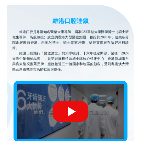
維港口腔連鎖
維港口腔是粵港知名醫藥大學導師、國家985重點大學醫學博士（碩士研
究生導師、高級教授）成立的香港大型醫療集團，創始於2008年。連鎖各分
院匯聚來自香港、內地的博士、碩士專家牙醫，堅持實實在在做好牙科診
療。
維港口腔踐行「醫道濟世」的大學校訓，十六年穩定開診。榮獲「2024
香港企業領袖品牌」，是諾貝爾種植系統全球放心植牙中心，香港新城電台
與廣東衛視推薦品牌，服務超過三十個國家和地區的顧客，受到粵港澳大灣
區及周邊城市市民的歡迎與信任。