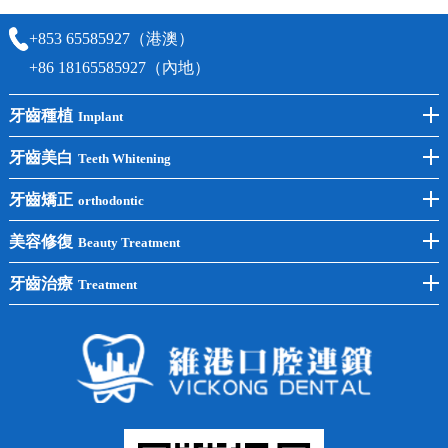
+853 65585927（港澳）
+86 18165585927（內地）
牙齒種植
Implant
前牙種植
牙齒美白
Teeth Whitening
後牙種植
冷光美白
牙齒矯正
orthodontic
單顆種植
洗牙
牙齒矯正
美容修復
Beauty Treatment
半口種植
黃黑牙
兒童矯正
全瓷牙
牙齒治療
Treatment
全口種植
四環素牙
隱形矯正
牙缺失
蛀牙補牙
常見問題
齙牙
鑲牙
智齒
牙貼面
牙列不齊
烤瓷牙
牙齦出血
地包天
義齒
拔牙