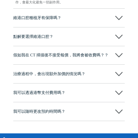
作，會最大化避免一切副作用。
維港口腔種植牙有保障嗎？
維港口腔全程選用如Nobel、Osstem等國際知名大品牌植體，物料均可溯
源，種植牙手術均由多年經驗嘅高資曆牙醫團隊負責，並提供術後多年
點解要選擇維港口腔？
保養指導同維護服務，確保種完之後穩定、耐用又安心。
維港口腔踐行「醫道濟世」的大學校訓，各分院匯聚來自香港、內地的
博士碩士高資歷牙醫，十七年穩定開診。榮獲「2024香港企業領袖品
假如我在 CT 掃描後不接受報價，我將會被收費嗎？？
牌」、「2025香港企業領袖品牌」，是諾貝爾種植系統全球放心植牙中
心，香港新城電台與廣東衛視推薦品牌
不會！只要未開始實際服務之前，你不會被收取任何費用。
至今已服務超過三十個國家和地區的顧客，受到粵港澳大灣區及周邊城
市市民極高的口碑評價及信任推薦 珠海、深圳設有八大分院，香港亦設
治療過程中，會出現額外加價的情況嗎？
有咨詢及服務保障中心，有任何問題都可以隨時預約免費咨詢，讓人十
分放心
不會，治療前我們會詳細說明治療方案及對應的價錢，顧客同意並簽字
後，我們才會正式進行診療服務
我可以透過港幣支付費用嗎？
可以。維港口腔會按照當日匯率轉算收取費用，而匯率會及時告知客人
我可以隨時更改預約時間嗎？
可以，請盡早通過wechat或whatsapp聯絡我們，告知我們你原本預約的
時間及資料，並且重新預約的日期及時段