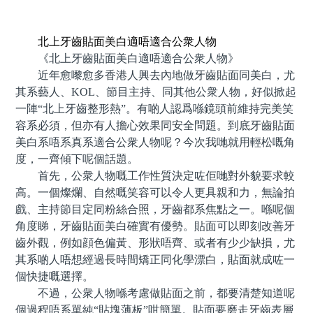
預約牙醫 contact us
北上牙齒貼面美白適唔適合公衆人物
《北上牙齒貼面美白適唔適合公衆人物》
近年愈嚟愈多香港人興去內地做牙齒貼面同美白，尤
其系藝人、KOL、節目主持、同其他公衆人物，好似掀起
一陣“北上牙齒整形熱”。有啲人認爲喺鏡頭前維持完美笑
容系必須，但亦有人擔心效果同安全問題。到底牙齒貼面
美白系唔系真系適合公衆人物呢？今次我哋就用輕松嘅角
度，一齊傾下呢個話題。
首先，公衆人物嘅工作性質決定咗佢哋對外貌要求較
高。一個燦爛、自然嘅笑容可以令人更具親和力，無論拍
戲、主持節目定同粉絲合照，牙齒都系焦點之一。喺呢個
角度睇，牙齒貼面美白確實有優勢。貼面可以即刻改善牙
齒外觀，例如顔色偏黃、形狀唔齊、或者有少少缺損，尤
其系啲人唔想經過長時間矯正同化學漂白，貼面就成咗一
個快捷嘅選擇。
不過，公衆人物喺考慮做貼面之前，都要清楚知道呢
個過程唔系單純“貼塊薄板”咁簡單。貼面要磨走牙齒表層