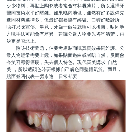
少少物料，再貼上陶瓷或者複合材料嘅薄片，所以選擇牙
醫同技術水平好關鍵。如果喺內地做，雖然有好多設備先
進同材料選擇多，但最好都要搵有經驗、口碑好嘅診所，
唔好只睇宣傳。畢竟，牙齒一做咗就唔可以後悔，唔同地
方嘅手法可能會有差異，建議公衆人物要先咨詢清楚，再
決定是否北上。
除咗技術問題，仲要考慮貼面嘅真實效果同維護。公
衆人物經常需要上鏡，如果貼面過白或者唔自然，反而會
令笑容顯得僵硬，失去個人特色。現代審美講求“自然
美”，所以選顔色時要根據自己膚色同整體氣質。而且，
貼面並唔代表一勞永逸，日常都要