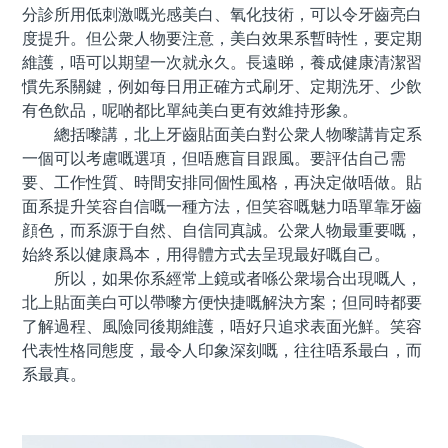
分診所用低刺激嘅光感美白、氧化技術，可以令牙齒亮白
度提升。但公衆人物要注意，美白效果系暫時性，要定期
維護，唔可以期望一次就永久。長遠睇，養成健康清潔習
慣先系關鍵，例如每日用正確方式刷牙、定期洗牙、少飲
有色飲品，呢啲都比單純美白更有效維持形象。
總括嚟講，北上牙齒貼面美白對公衆人物嚟講肯定系
一個可以考慮嘅選項，但唔應盲目跟風。要評估自己需
要、工作性質、時間安排同個性風格，再決定做唔做。貼
面系提升笑容自信嘅一種方法，但笑容嘅魅力唔單靠牙齒
顔色，而系源于自然、自信同真誠。公衆人物最重要嘅，
始終系以健康爲本，用得體方式去呈現最好嘅自己。
所以，如果你系經常上鏡或者喺公衆場合出現嘅人，
北上貼面美白可以帶嚟方便快捷嘅解決方案；但同時都要
了解過程、風險同後期維護，唔好只追求表面光鮮。笑容
代表性格同態度，最令人印象深刻嘅，往往唔系最白，而
系最真。