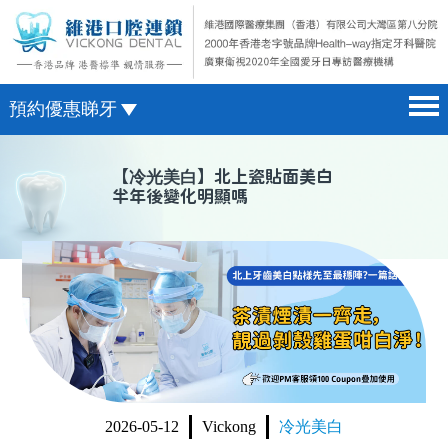
預約優惠睇牙
首頁 home page
澳門電話預約
【
冷光美白
】北上瓷貼面美白
半年後變化明顯嗎
醫院簡介 hospital introduction
微信預約
醫生介紹 doctor introduction
WhatsApp預約
醫療新聞 medical news
種植牙 dental implant
箍牙 orthodontics
收費標準 change standard
2026-05-12
Vickong
冷光美白