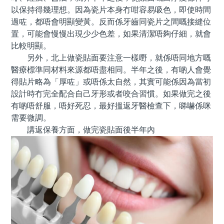
以保持得幾理想。因為瓷片本身冇咁容易吸色，即使時間
過咗，都唔會明顯變黃。反而係牙齒同瓷片之間嘅接縫位
置，可能會慢慢出現少少色差，如果清潔唔夠仔細，就會
比較明顯。
另外，北上做瓷貼面要注意一樣嘢，就係唔同地方嘅
醫療標準同材料來源都唔盡相同。半年之後，有啲人會覺
得貼片略為「厚咗」或唔係太自然，其實可能係因為當初
設計時冇完全配合自己牙形或者咬合習慣。如果做完之後
有啲唔舒服，唔好死忍，最好搵返牙醫檢查下，睇嚇係咪
需要微調。
講返保養方面，做完瓷貼面後半年內