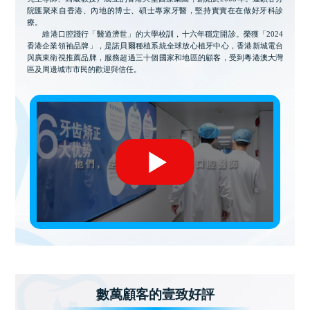
院匯聚來自香港、內地的博士、碩士專家牙醫，堅持實實在在做好牙科診
療。
維港口腔踐行「醫道濟世」的大學校訓，十六年穩定開診。榮獲「2024
香港企業領袖品牌」，是諾貝爾種植系統全球放心植牙中心，香港新城電台
與廣東衛視推薦品牌，服務超過三十個國家和地區的顧客，受到粵港澳大灣
區及周邊城市市民的歡迎與信任。
數萬顧客的壹致好評