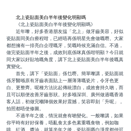
預約牙醫 contact us
北上瓷貼面美白半年後變化明顯嗎
《北上瓷貼面美白半年後變化明顯嗎》
近年嚟，好多香港朋友揾「北上」做牙齒美容，好似
瓷貼面同美白療程咁，已經唔再係明星先會做嘅嘢。大家
都想擁有一排亮白企理嘅牙，笑嘅時候充滿自信。不過，
做完瓷貼面半年之後，成效到底係咪真係咁明顯？今日就
同大家以好貼地嘅角度，講下北上瓷貼面美白半年後嘅真
實變化。
首先，講下「瓷貼面」係乜嘢。簡單嚟講，瓷貼面就
係牙醫喺原有牙齒表面貼上一層薄薄嘅瓷片，令牙色更
白、更整齊。呢種方法比起傳統漂白，成效會持久啲，而
且可以順便改善牙齒形狀。好多喺深圳、廣州做過嘅香港
客人話，初做完嗰陣個效果好震撼，笑容即刻「升呢」，
拍照都唔使修圖。
不過半年之後，情況就會有啲變化。一般嚟講，如果
你平時有好好保養，唔亂食太多色素重嘅食物，例如咖
啡、紅酒、醬油，就算半年之後，瓷貼面嘅白淨度都仲可