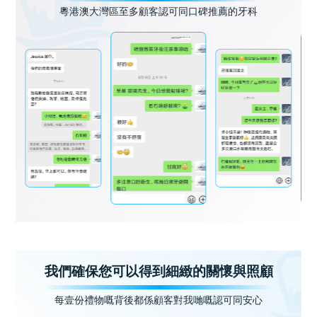
粵港澳大灣區至多顧客認可同口碑推薦的牙科
我們確保您可以得到細緻的關懷與照顧
每壹份禮物嘅背後都係顧客對我哋嘅認可同安心