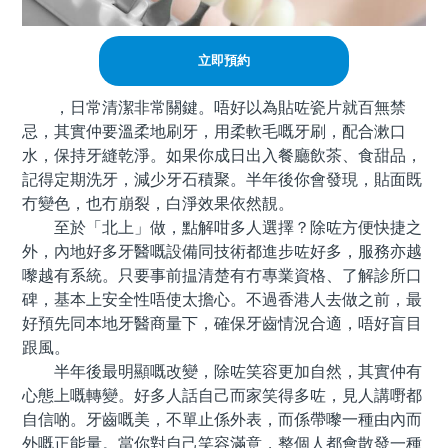
立即預約
，日常清潔非常關鍵。唔好以為貼咗瓷片就百無禁
忌，其實仲要溫柔地刷牙，用柔軟毛嘅牙刷，配合漱口
水，保持牙縫乾淨。如果你成日出入餐廳飲茶、食甜品，
記得定期洗牙，減少牙石積聚。半年後你會發現，貼面既
冇變色，也冇崩裂，白淨效果依然靚。
至於「北上」做，點解咁多人選擇？除咗方便快捷之
外，內地好多牙醫嘅設備同技術都進步咗好多，服務亦越
嚟越有系統。只要事前揾清楚有冇專業資格、了解診所口
碑，基本上安全性唔使太擔心。不過香港人去做之前，最
好預先同本地牙醫商量下，確保牙齒情況合適，唔好盲目
跟風。
半年後最明顯嘅改變，除咗笑容更加自然，其實仲有
心態上嘅轉變。好多人話自己而家笑得多咗，見人講嘢都
自信啲。牙齒嘅美，不單止係外表，而係帶嚟一種由內而
外嘅正能量。當你對自己笑容滿意，整個人都會散發一種