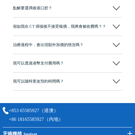
陣，安全可靠。
點解要選擇維港口腔？
維港口腔踐行「醫道濟世」的大學校訓，各分院匯聚來自香港、內地的
博士碩士高資歷牙醫，十七年穩定開診。榮獲「2024香港企業領袖品
假如我在 CT 掃描後不接受報價，我將會被收費嗎？？
牌」、「2025香港企業領袖品牌」，是諾貝爾種植系統全球放心植牙中
心，香港新城電台與廣東衛視推薦品牌
不會！只要未開始實際服務之前，你不會被收取任何費用。
至今已服務超過三十個國家和地區的顧客，受到粵港澳大灣區及周邊城
市市民極高的口碑評價及信任推薦 珠海、深圳設有八大分院，香港亦設
治療過程中，會出現額外加價的情況嗎？
有咨詢及服務保障中心，有任何問題都可以隨時預約免費咨詢，讓人十
分放心
不會，治療前我們會詳細說明治療方案及對應的價錢，顧客同意並簽字
後，我們才會正式進行診療服務
我可以透過港幣支付費用嗎？
可以。維港口腔會按照當日匯率轉算收取費用，而匯率會及時告知客人
我可以隨時更改預約時間嗎？
可以，請盡早通過wechat或whatsapp聯絡我們，告知我們你原本預約的
時間及資料，並且重新預約的日期及時段
+853 65585927（港澳）
+86 18165585927（內地）
牙齒種植
Implant