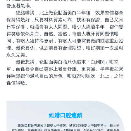
舒服嘅氣場。
總結嚟講，北上做瓷貼面美白半年後，效果整體都會
保持得幾好，只要材料質素可靠、技術有保證、自己又肯
日常保養，就唔會有太大問題。唔少人經過半年，都仲覺
得笑容依然亮白、自然。當然，每個人嘅牙質同習慣唔
同，有啲人維持得更耐，有啲人可能需要微調或者重新護
理。最緊要係，做之前要有合理期望，唔好期望一次過就
永久完美。
最後想講，瓷貼面美白唔只係追求「白到閃」咁簡
單，而係要令自己笑起上嚟更舒服、更真誠。半年後如果
你照鏡都仲滿意自己的牙色，咁就證明呢次「北上」之行
係值得嘅。
維港口腔連鎖
維港口腔是粵港知名醫藥大學導師、國家985重點大學醫學博士（碩士研
究生導師、高級教授）成立的香港大型醫療集團，創始於2008年。連鎖各分