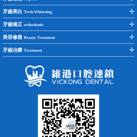
前牙種植
牙齒美白
Teeth Whitening
後牙種植
冷光美白
牙齒矯正
orthodontic
單顆種植
洗牙
牙齒矯正
美容修復
Beauty Treatment
半口種植
黃黑牙
兒童矯正
全瓷牙
牙齒治療
Treatment
全口種植
四環素牙
隱形矯正
牙缺失
蛀牙補牙
常見問題
齙牙
鑲牙
智齒
牙貼面
牙列不齊
烤瓷牙
牙齦出血
地包天
義齒
拔牙
牙周炎
根管治療