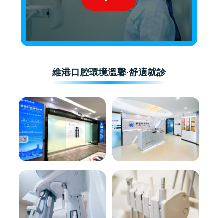
維港口腔環境溫馨·舒適就診