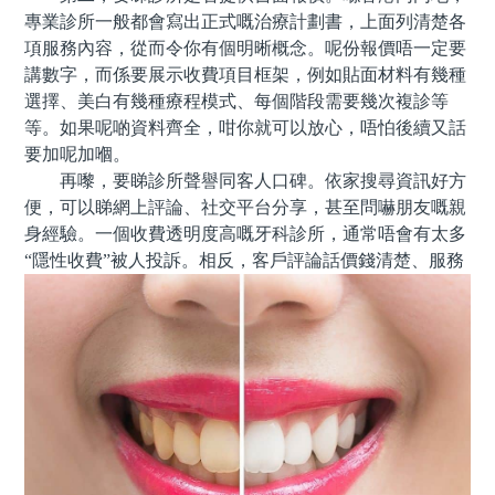
專業診所一般都會寫出正式嘅治療計劃書，上面列清楚各
項服務內容，從而令你有個明晰概念。呢份報價唔一定要
講數字，而係要展示收費項目框架，例如貼面材料有幾種
選擇、美白有幾種療程模式、每個階段需要幾次複診等
等。如果呢啲資料齊全，咁你就可以放心，唔怕後續又話
要加呢加嗰。
再嚟，要睇診所聲譽同客人口碑。依家搜尋資訊好方
便，可以睇網上評論、社交平台分享，甚至問嚇朋友嘅親
身經驗。一個收費透明度高嘅牙科診所，通常唔會有太多
“隱性收費”被人投訴。相反，客戶評論話價錢清楚、服務