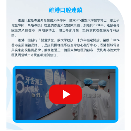
維港口腔連鎖
維港口腔是粵港知名醫藥大學導師、國家985重點大學醫學博士（碩士研
究生導師、高級教授）成立的香港大型醫療集團，創始於2008年。連鎖各分
院匯聚來自香港、內地的博士、碩士專家牙醫，堅持實實在在做好牙科診
療。
維港口腔踐行「醫道濟世」的大學校訓，十六年穩定開診。榮獲「2024
香港企業領袖品牌」，是諾貝爾種植系統全球放心植牙中心，香港新城電台
與廣東衛視推薦品牌，服務超過三十個國家和地區的顧客，受到粵港澳大灣
區及周邊城市市民的歡迎與信任。