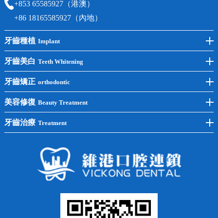
+853 65585927（港澳）
+86 18165585927（內地）
牙齒種植
Implant
前牙種植
牙齒美白
Teeth Whitening
後牙種植
冷光美白
牙齒矯正
orthodontic
單顆種植
洗牙
牙齒矯正
美容修復
Beauty Treatment
半口種植
黃黑牙
兒童矯正
全瓷牙
牙齒治療
Treatment
全口種植
四環素牙
隱形矯正
牙缺失
蛀牙補牙
常見問題
齙牙
鑲牙
智齒
牙貼面
牙列不齊
烤瓷牙
牙齦出血
地包天
義齒
拔牙
牙周炎