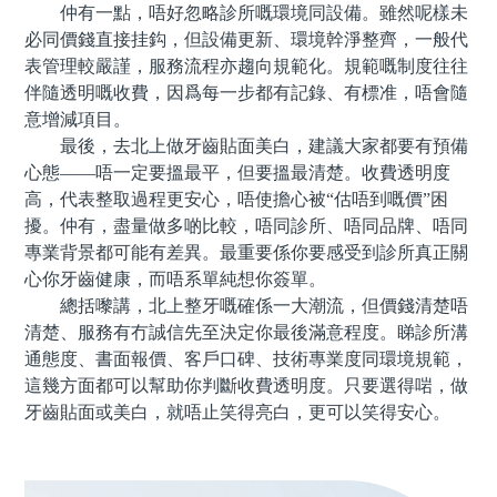
仲有一點，唔好忽略診所嘅環境同設備。雖然呢樣未
必同價錢直接挂鈎，但設備更新、環境幹淨整齊，一般代
表管理較嚴謹，服務流程亦趨向規範化。規範嘅制度往往
伴隨透明嘅收費，因爲每一步都有記錄、有標准，唔會隨
意增減項目。
最後，去北上做牙齒貼面美白，建議大家都要有預備
心態——唔一定要搵最平，但要搵最清楚。收費透明度
高，代表整取過程更安心，唔使擔心被“估唔到嘅價”困
擾。仲有，盡量做多啲比較，唔同診所、唔同品牌、唔同
專業背景都可能有差異。最重要係你要感受到診所真正關
心你牙齒健康，而唔系單純想你簽單。
總括嚟講，北上整牙嘅確係一大潮流，但價錢清楚唔
清楚、服務有冇誠信先至決定你最後滿意程度。睇診所溝
通態度、書面報價、客戶口碑、技術專業度同環境規範，
這幾方面都可以幫助你判斷收費透明度。只要選得啱，做
牙齒貼面或美白，就唔止笑得亮白，更可以笑得安心。