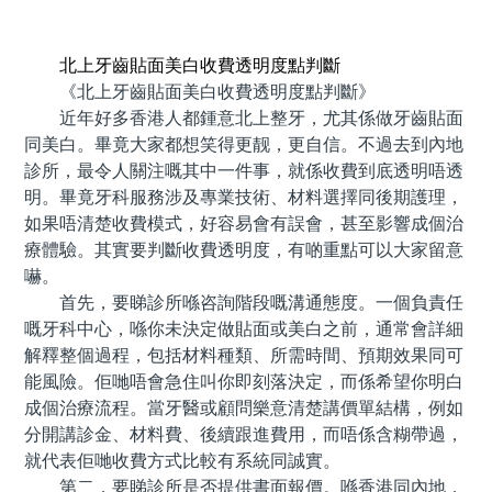
預約牙醫 contact us
北上牙齒貼面美白收費透明度點判斷
《北上牙齒貼面美白收費透明度點判斷》
近年好多香港人都鍾意北上整牙，尤其係做牙齒貼面
同美白。畢竟大家都想笑得更靓，更自信。不過去到內地
診所，最令人關注嘅其中一件事，就係收費到底透明唔透
明。畢竟牙科服務涉及專業技術、材料選擇同後期護理，
如果唔清楚收費模式，好容易會有誤會，甚至影響成個治
療體驗。其實要判斷收費透明度，有啲重點可以大家留意
嚇。
首先，要睇診所喺咨詢階段嘅溝通態度。一個負責任
嘅牙科中心，喺你未決定做貼面或美白之前，通常會詳細
解釋整個過程，包括材料種類、所需時間、預期效果同可
能風險。佢哋唔會急住叫你即刻落決定，而係希望你明白
成個治療流程。當牙醫或顧問樂意清楚講價單結構，例如
分開講診金、材料費、後續跟進費用，而唔係含糊帶過，
就代表佢哋收費方式比較有系統同誠實。
第二，要睇診所是否提供書面報價。喺香港同內地，