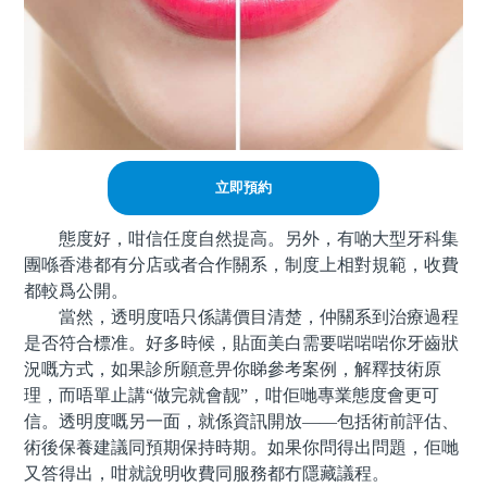
立即預約
態度好，咁信任度自然提高。另外，有啲大型牙科集
團喺香港都有分店或者合作關系，制度上相對規範，收費
都較爲公開。
當然，透明度唔只係講價目清楚，仲關系到治療過程
是否符合標准。好多時候，貼面美白需要啱啱啱你牙齒狀
況嘅方式，如果診所願意畀你睇參考案例，解釋技術原
理，而唔單止講“做完就會靓”，咁佢哋專業態度會更可
信。透明度嘅另一面，就係資訊開放——包括術前評估、
術後保養建議同預期保持時期。如果你問得出問題，佢哋
又答得出，咁就說明收費同服務都冇隱藏議程。