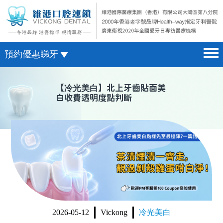
預約優惠睇牙
首頁 home page
澳門電話預約
【
冷光美白
】北上牙齒貼面美
白收費透明度點判斷
醫院簡介 hospital introduction
微信預約
醫生介紹 doctor introduction
WhatsApp預約
醫療新聞 medical news
種植牙 dental implant
箍牙 orthodontics
收費標準 change standard
2026-05-12
Vickong
冷光美白