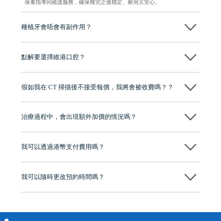
保養指導同維護服務，確保種完之後穩定、耐用又安心。
種植牙會唔會有副作用？
维港口腔種植術前會有專家醫生評估且出具植牙方案，術中使用微創植
牙設備進行微創操作，能有效減少創傷，並且都為高資曆專家醫生操
點解要選擇維港口腔？
作，會最大化避免一切副作用。
維港口腔踐行「醫道濟世」的大學校訓，各分院匯聚來自香港、內地的
博士碩士高資歷牙醫，十七年穩定開診。榮獲「2024香港企業領袖品
假如我在 CT 掃描後不接受報價，我將會被收費嗎？？
牌」、「2025香港企業領袖品牌」，是諾貝爾種植系統全球放心植牙中
心，香港新城電台與廣東衛視推薦品牌
不會！只要未開始實際服務之前，你不會被收取任何費用。
至今已服務超過三十個國家和地區的顧客，受到粵港澳大灣區及周邊城
市市民極高的口碑評價及信任推薦 珠海、深圳設有八大分院，香港亦設
治療過程中，會出現額外加價的情況嗎？
有咨詢及服務保障中心，有任何問題都可以隨時預約免費咨詢，讓人十
分放心
不會，治療前我們會詳細說明治療方案及對應的價錢，顧客同意並簽字
後，我們才會正式進行診療服務
我可以透過港幣支付費用嗎？
可以。維港口腔會按照當日匯率轉算收取費用，而匯率會及時告知客人
我可以隨時更改預約時間嗎？
可以，請盡早通過wechat或whatsapp聯絡我們，告知我們你原本預約的
時間及資料，並且重新預約的日期及時段