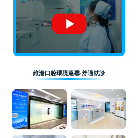
維港口腔環境溫馨·舒適就診