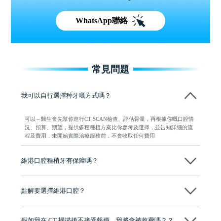
WhatsApp聯絡
常見問題
我可以自行選擇种牙嘅方式嗎？
可以～醫生會先幫你進行CT SCAN檢查、評估骨量，再根據你嘅口腔情
況、預算、期望，提供多種種植方案比你參考及選擇，並告知詳細的流
程及費用，未開始實際治療服務前，不會收取任何費用
維港口腔種植牙有保障嗎？
維港口腔全程選用如Nobel、Osstem等國際知名大品牌植體，物料均可溯
源，種植牙手術均由多年經驗嘅高資曆牙醫團隊負責，並提供術後多年
點解要選擇維港口腔？
保養指導同維護服務，確保種完之後穩定、耐用又安心。
維港口腔踐行「醫道濟世」的大學校訓，各分院匯聚來自香港、內地的
博士碩士高資歷牙醫，十七年穩定開診。榮獲「2024香港企業領袖品
假如我在 CT 掃描後不接受報價，我將會被收費嗎？？
牌」、「2025香港企業領袖品牌」，是諾貝爾種植系統全球放心植牙中