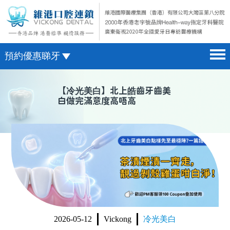
預約優惠睇牙
首頁 home page
澳門電話預約
【
冷光美白
】北上皓齒牙齒美
白做完滿意度高唔高
醫院簡介 hospital introduction
微信預約
醫生介紹 doctor introduction
WhatsApp預約
醫療新聞 medical news
種植牙 dental implant
箍牙 orthodontics
收費標準 change standard
2026-05-12
Vickong
冷光美白