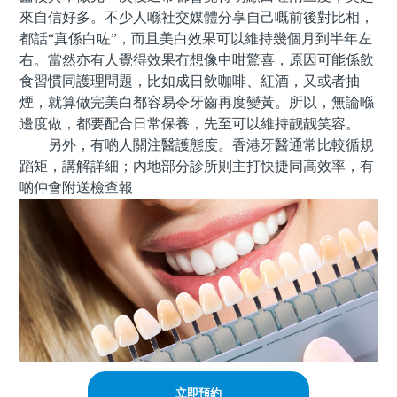
來自信好多。不少人喺社交媒體分享自己嘅前後對比相，
都話“真係白咗”，而且美白效果可以維持幾個月到半年左
右。當然亦有人覺得效果冇想像中咁驚喜，原因可能係飲
食習慣同護理問題，比如成日飲咖啡、紅酒，又或者抽
煙，就算做完美白都容易令牙齒再度變黃。所以，無論喺
邊度做，都要配合日常保養，先至可以維持靓靓笑容。
另外，有啲人關注醫護態度。香港牙醫通常比較循規
蹈矩，講解詳細；內地部分診所則主打快捷同高效率，有
啲仲會附送檢查報
立即預約