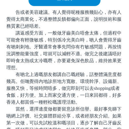
告或者美容建議。有人覺得呢種服務幾貼心，亦有人
覺得太商業化，不過整體反饋都偏向正面，說明技術和服
務質素已經唔差。
講返感受方面，一般做牙齒美白唔會太痛，但過程中
可能會有輕微敏感，特別係冷光美白時，啲人會覺得牙齒
有啲刺刺地。牙醫通常會事先問你有冇敏感問題，再按情
況調整能量強度，咁就可以減輕不適。做完之後建議唔好
即時食太熱或太冷嘅嘢，亦要避免深色飲品，維持效果更
理想。
有啲北上過嘅朋友都講自己嘅經驗，話整體滿意度都
幾高。佢哋覺得內地診所地方寬敞、環境幹淨、設備新、
服務又快，等候時間唔多，做完即刻可以去shopping或者
食飯，好方便。加上而家交通方便，一日來回都得，好多
香港人都當係一種輕松嘅護理活動。
當然，選擇邊度做都要留意診所信譽。最好事先睇下
啲網上評價、社交媒體群組分享，或者經朋友介紹。如果
第一次做，可以先試較溫和嘅項目，逐步了解自己牙齒反