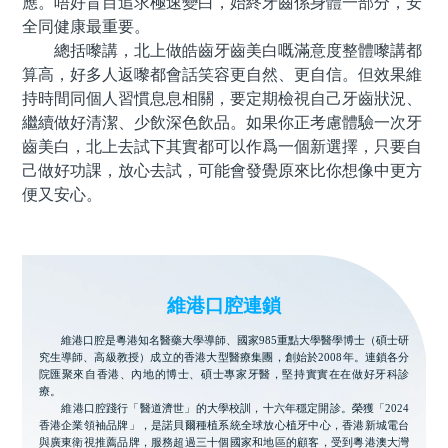
應。唔好盲目追求極速變白，始終牙齒係身體一部分，安
全同健康最重要。
總括嚟講，北上做皓齒牙齒美白嘅滿意度整體嚟講都
算高，好多人返嚟都會話笑容更自然、更自信。但效果維
持時間同個人習慣息息相關，要定期檢視自己牙齒狀況、
繼續做好清潔、少飲深色飲品。如果你正考慮體驗一次牙
齒美白，北上去試下其實都可以作爲一個新選擇，只要自
己做好功課，放心去試，可能會發覺原來比你想像中更方
便又安心。
維港口腔連鎖
維港口腔是粵港知名醫藥大學導師、國家985重點大學醫學博士（碩士研
究生導師、高級教授）成立的香港大型醫療集團，創始於2008年。連鎖各分
院匯聚來自香港、內地的博士、碩士專家牙醫，堅持實實在在做好牙科診
療。
維港口腔踐行「醫道濟世」的大學校訓，十六年穩定開診。榮獲「2024
香港企業領袖品牌」，是諾貝爾種植系統全球放心植牙中心，香港新城電台
與廣東衛視推薦品牌，服務超過三十個國家和地區的顧客，受到粵港澳大灣