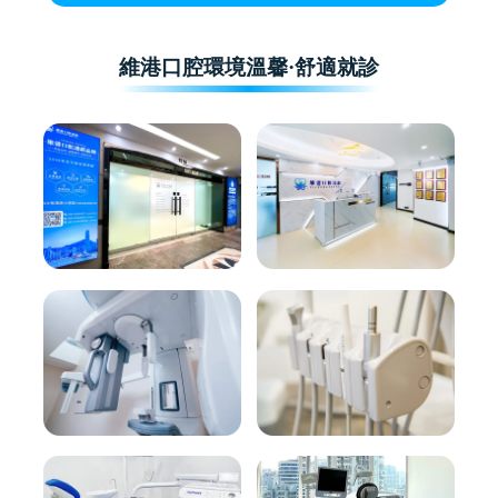
維港口腔環境溫馨·舒適就診