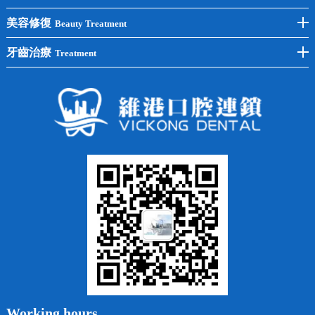
單顆種植
洗牙
牙齒矯正
美容修復
Beauty Treatment
半口種植
黃黑牙
兒童矯正
全瓷牙
牙齒治療
Treatment
全口種植
四環素牙
隱形矯正
牙缺失
蛀牙補牙
常見問題
齙牙
鑲牙
智齒
牙貼面
牙列不齊
烤瓷牙
牙齦出血
地包天
義齒
拔牙
牙周炎
根管治療
Working hours