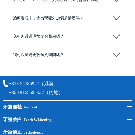
心，香港新城電台與廣東衛視推薦品牌
不會！只要未開始實際服務之前，你不會被收取任何費用。
至今已服務超過三十個國家和地區的顧客，受到粵港澳大灣區及周邊城
市市民極高的口碑評價及信任推薦 珠海、深圳設有八大分院，香港亦設
治療過程中，會出現額外加價的情況嗎？
有咨詢及服務保障中心，有任何問題都可以隨時預約免費咨詢，讓人十
分放心
不會，治療前我們會詳細說明治療方案及對應的價錢，顧客同意並簽字
後，我們才會正式進行診療服務
我可以透過港幣支付費用嗎？
可以。維港口腔會按照當日匯率轉算收取費用，而匯率會及時告知客人
我可以隨時更改預約時間嗎？
可以，請盡早通過wechat或whatsapp聯絡我們，告知我們你原本預約的
時間及資料，並且重新預約的日期及時段
+853 65585927（港澳）
+86 18165585927（內地）
牙齒種植
Implant
前牙種植
牙齒美白
Teeth Whitening
後牙種植
冷光美白
牙齒矯正
orthodontic