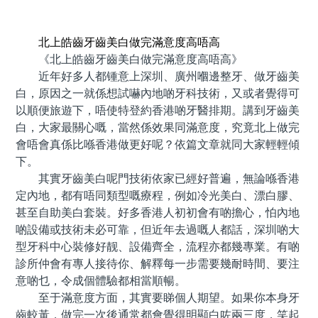
預約牙醫 contact us
北上皓齒牙齒美白做完滿意度高唔高
《北上皓齒牙齒美白做完滿意度高唔高》
近年好多人都锺意上深圳、廣州嗰邊整牙、做牙齒美
白，原因之一就係想試嚇內地啲牙科技術，又或者覺得可
以順便旅遊下，唔使特登約香港啲牙醫排期。講到牙齒美
白，大家最關心嘅，當然係效果同滿意度，究竟北上做完
會唔會真係比喺香港做更好呢？依篇文章就同大家輕輕傾
下。
其實牙齒美白呢門技術依家已經好普遍，無論喺香港
定內地，都有唔同類型嘅療程，例如冷光美白、漂白膠、
甚至自助美白套裝。好多香港人初初會有啲擔心，怕內地
啲設備或技術未必可靠，但近年去過嘅人都話，深圳啲大
型牙科中心裝修好靓、設備齊全，流程亦都幾專業。有啲
診所仲會有專人接待你、解釋每一步需要幾耐時間、要注
意啲乜，令成個體驗都相當順暢。
至于滿意度方面，其實要睇個人期望。如果你本身牙
齒較黃，做完一次後通常都會覺得明顯白咗兩三度，笑起