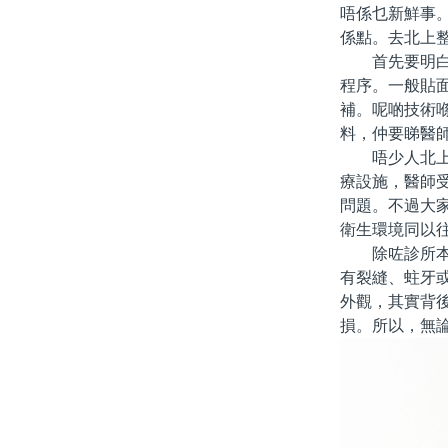
唔係乜新鮮事
係點。去北上
首先要明白，
程序。一般貼
補。呢啲技術
料，仲要睇醫
唔少人北上做
療設施，醫師
問題。不過大
衛生環境同以
除咗診所本身
有裂縫、蛀牙
外觀，其實背
損。所以，無