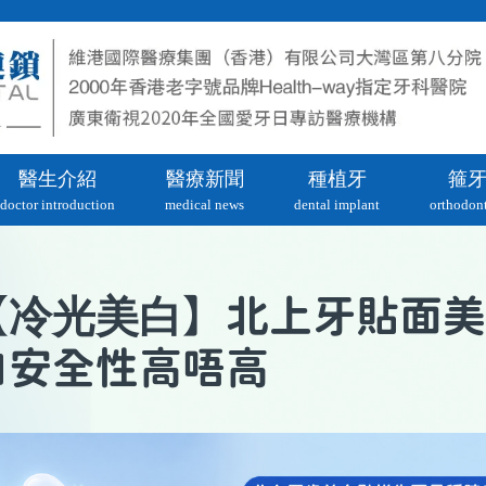
醫生介紹
醫療新聞
種植牙
箍
doctor introduction
medical news
dental implant
orthodont
冷光美白
【
】北上牙貼面美
白安全性高唔高