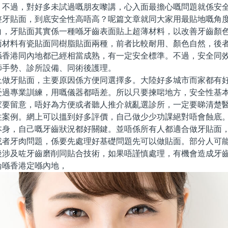
。不過，對好多未試過嘅朋友嚟講，心入面最擔心嘅問題就係安
整牙貼面，到底安全性高唔高？呢篇文章就同大家用最貼地嘅角
牙貼面其實係一種喺牙齒表面貼上超薄材料，以改善牙齒顏色
面材料有瓷貼面同樹脂貼面兩種，前者比較耐用、顏色自然，後
喺香港同內地都已經相當成熟，有一定安全標準。不過，安全同
師手勢、診所設備、同術後護理。
牙貼面，主要原因係方便同選擇多。大陸好多城市而家都有好
受過專業訓練，用嘅儀器都唔差。所以只要揀啱地方，安全性基
家要留意，唔好為方便或者聽人推介就亂選診所，一定要睇清楚
往案例。網上可以搵到好多評價，自己做少少功課絕對唔會蝕底
，自己嘅牙齒狀況都好關鍵。並唔係所有人都適合做牙貼面，
或者牙肉問題，係要先處理好基礎問題先可以做貼面。部分人可
後涉及咗牙齒磨削同貼合技術，如果唔謹慎處理，有機會造成牙
論喺香港定喺內地，