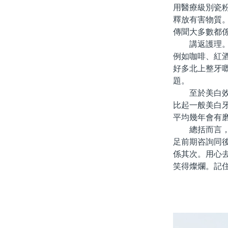
用醫療級別瓷
釋放有害物質
傳聞大多數都
講返護理。做
例如咖啡、紅
好多北上整牙
題。
至於美白效果
比起一般美白
平均幾年會有
總括而言，北
足前期咨詢同
係其次。用心
笑得燦爛。記