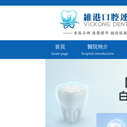
首頁
醫院簡介
home page
hospital introduction