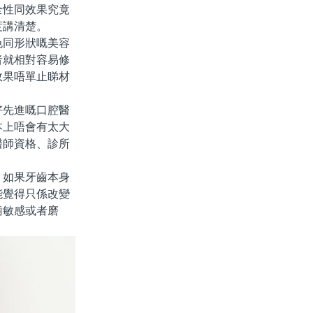
全性同效果究竟
度講清楚。
同形狀嘅美容
者就相對容易修
效果唔單止睇材
先進嘅口腔醫
本上唔會有太大
醫師資格、診所
。
如果牙齒本身
能覺得只係改變
齒敏感或者磨