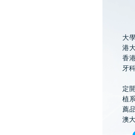
大
港大
香
牙
定開
植
薦
澳