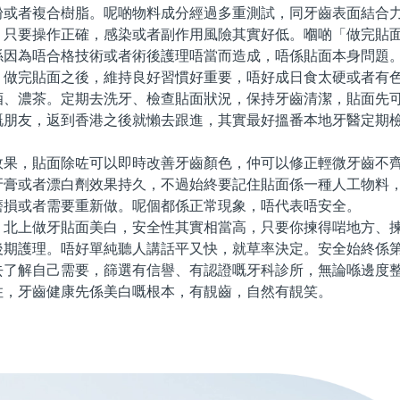
粉或者複合樹脂。呢啲物料成分經過多重測試，同牙齒表面結合
。只要操作正確，感染或者副作用風險其實好低。嗰啲「做完貼
係因為唔合格技術或者術後護理唔當而造成，唔係貼面本身問題
完貼面之後，維持良好習慣好重要，唔好成日食太硬或者有色
酒、濃茶。定期去洗牙、檢查貼面狀況，保持牙齒清潔，貼面先
嘅朋友，返到香港之後就懶去跟進，其實最好搵番本地牙醫定期
，貼面除咗可以即時改善牙齒顏色，仲可以修正輕微牙齒不齊
牙膏或者漂白劑效果持久，不過始終要記住貼面係一種人工物料
磨損或者需要重新做。呢個都係正常現象，唔代表唔安全。
上做牙貼面美白，安全性其實相當高，只要你揀得啱地方、揀
後期護理。唔好單純聽人講話平又快，就草率決定。安全始終係
去了解自己需要，篩選有信譽、有認證嘅牙科診所，無論喺邊度
住，牙齒健康先係美白嘅根本，有靚齒，自然有靚笑。