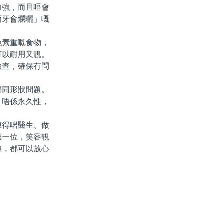
力強，而且唔會
面牙會爛曬」嘅
。
素重嘅食物，
可以耐用又靚。
檢查，確保冇問
同形狀問題。
，唔係永久性，
得啱醫生、做
第一位，笑容靚
整，都可以放心