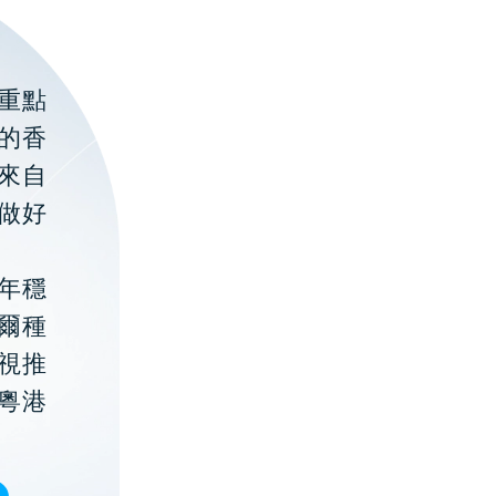
重點
的香
聚來自
做好
年穩
貝爾種
視推
粵港