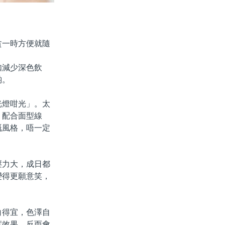
一時方便就隨
減少深色飲
啲。
燈咁光」。太
，配合面型線
嘅風格，唔一定
。
力大，成日都
變得更願意笑，
得宜，色澤自
度效果，反而會