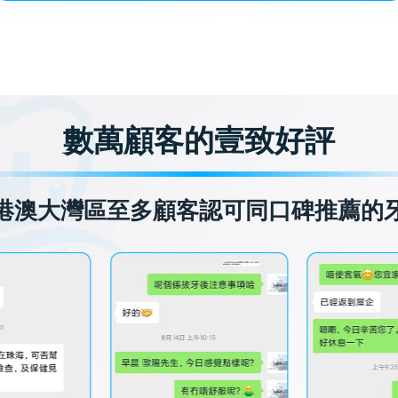
數萬顧客的壹致好評
港澳大灣區至多顧客認可同口碑推薦的