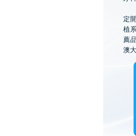
定開
植
薦
澳