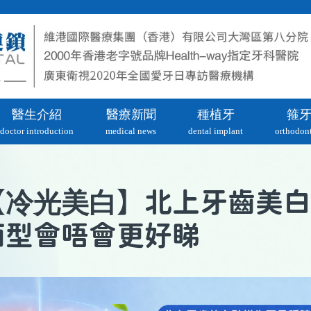
醫生介紹
醫療新聞
種植牙
箍
doctor introduction
medical news
dental implant
orthodont
冷光美白
【
】北上牙齒美白
面型會唔會更好睇