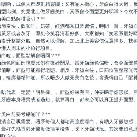
白曬啲，成個人都即刻精靈曬；又有啲人擔心，牙齒白得太過，
面型比例。究竟北上做牙齒美白，真系會令面型更好睇咩？今次
美白點解咁吸引？**
奏快，飲咖啡、奶茶、紅酒都系日常習慣，時間一耐，牙齒自
起黃牙或者灰牙，即刻令笑容清新好多。大家都知「笑容系最好
齒提升整體外貌，自然可以理解。加上北上美容價位選擇多、技
少港人周末的小旅行項目。
白咗，面型點解會唔同？**
色同面部視覺比例有微妙關系。當牙齒顔色偏暗，會令面部整
都偏暗，面型可能顯得老態。相反，牙齒白咗，口部位置整潔光
勻，輪廓都精神啲。所以唔少人做完美白之後，會覺得自己「醒
代表一定變「明星樣」。面型好睇與否，仲要睇牙齒形狀、唇
果牙齒本身唔齊或者過短，就算再白，都未必可以真正提升面型
美白前要考慮啲咩？**
自己嘅需要。唔系每個人都啱高強度漂白，有啲人牙齦敏感，
。最好先喺香港牙醫度做簡單檢查，睇下牙齒狀況。其次要留意
用咩方法