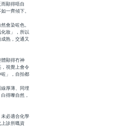
反而顯得唔自
不如一齊傾下。
然會染咗色。
嘅化妝」，所以
術成熟，交通又
體顯得冇神
亮，視覺上會令
神咗」，自拍都
線厚薄、同埋
。白得嚟自然，
未必適合化學
北上診所嘅資