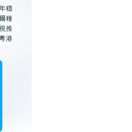
年穩
貝爾種
視推
粵港