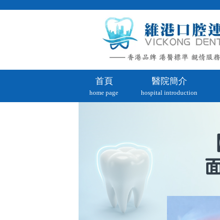
首頁
醫院簡介
home page
hospital introduction