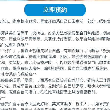
立即預約
規、衛生標准點樣。畢竟牙齒系自己日常生活一部分，唔好貪
齒美白唔等于一次搞掂。好多方法都需要配合日常維護，例如
牙石、用低刺激牙膏等等。只要保持好習慣，效果自然維持得耐
白先至叫真靓**
好白」，但真正靓嘅笑容系自然、有層次嘅白，而唔系「熒光
反而令膚色顯黃，視覺上有啲違和；相反，帶少少暖色調嘅白牙
柔和、更親切。喺北上做療程時，可以同醫生溝通清楚自己想要
」咁白。畢竟每個人膚色、臉型都唔同，最啱自己嘅先至系最好
其實系信心嘅反映**
目的唔系「變樣」，而系令自己笑得自然開心。香港人工作壓
容少咗。做咗牙齒美白之後，見到鏡中自己明亮啲，唔少人都會
同曬。呢種自信同活力，往往比單純面型上嘅改變更吸引。
**
美白會唔會令面型更好睇，其實答案系「視乎人」。如果美白
康牙齒線條，確實可以令氣質提升、面型更立體；但如果追求過