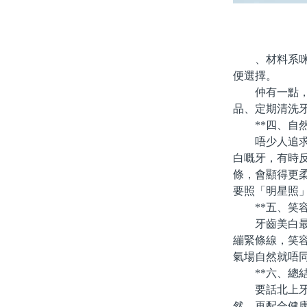
、材料系咪合
便選擇。
仲有一點，牙
品、定期清洗
**四、自然
唔少人追求「
白嘅牙，有時
條，會顯得更
要照「明星照
**五、笑容
牙齒美白最終
繃緊條線，笑
氣場自然就唔
**六、總結
要話北上牙齒
然，再配合健