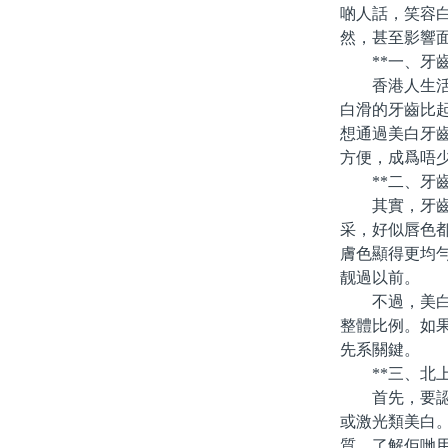
啲人話，笑容
然，甚至影響
**一、牙齒
香港人生活節
白滑的牙齒比
想通過美白牙
方便，成爲唔
**二、牙齒
其實，牙齒顔
采，好似唇色
膚色顯得更均
靓過以前。
不過，美白唔
整體比例。如
先系關鍵。
**三、北上
首先，要認清
或激光類美白
質，了解佢哋