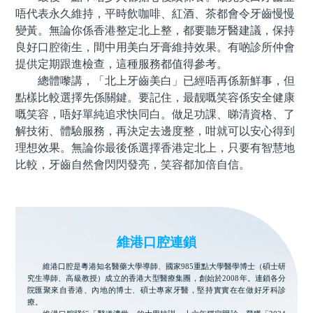
唔代表永久維持，平時飲咖啡、紅酒、茶都會令牙齒慢慢
變黃。無論你係香港整定北上整，都要聽牙醫建議，保持
良好口腔衛生，間中用美白牙膏維持效果。有啲診所仲會
提供定期跟進檢查，這種服務都值得參考。
總體嚟講，「北上牙齒美白」已經唔再係新鮮事，但
點樣比較選擇先係關鍵。要記住，最靓嘅笑容係安全健康
嘅笑容，唔好單純追求快同白。做足功課、睇清資格、了
解技術、體驗服務，再決定去邊度整，咁就可以安心得到
理想效果。無論你最後係選擇香港定北上，只要有智慧地
比較，牙齒自然會閃閃發亮，笑容都加倍自信。
維港口腔連鎖
維港口腔是粵港知名醫藥大學導師、國家985重點大學醫學博士（碩士研
究生導師、高級教授）成立的香港大型醫療集團，創始於2008年。連鎖各分
院匯聚來自香港、內地的博士、碩士專家牙醫，堅持實實在在做好牙科診
療。