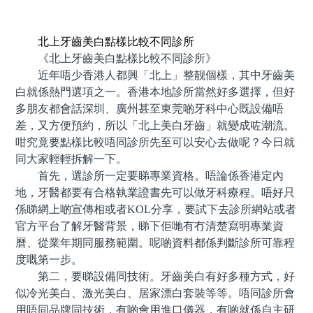
預約牙醫 contact us
北上牙齒美白點樣比較不同診所
《北上牙齒美白點樣比較不同診所》
近年唔少香港人都興「北上」整靓個樣，其中牙齒美
白就係熱門選項之一。香港本地診所當然好多選擇，但好
多朋友都會話深圳、廣州甚至東莞啲牙科中心既設備唔
差，又方便預約，所以「北上美白牙齒」就變成咗潮流。
咁究竟要點樣比較唔同診所先至可以安心去做呢？今日就
同大家輕輕拆解一下。
首先，選診所一定要睇專業資格。唔論係香港定內
地，牙醫都要有合格執業證書先可以做牙科療程。唔好只
係睇網上啲宣傳相或者KOL分享，要試下去診所網站或者
官方平台了解牙醫背景，睇下佢哋有冇清楚寫明專業資
曆、從業年期同服務範圍。呢啲資料都係判斷診所可靠程
度嘅第一步。
第二，要睇設備同技術。牙齒美白有好多種方式，好
似冷光美白、激光美白、居家漂白套裝等等。唔同診所會
用唔同品牌同技術，有啲會用進口儀器，有啲就係自主研