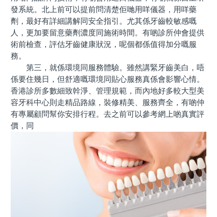
發系統。北上前可以提前問清楚佢哋用咩儀器，用咩藥
劑，最好有詳細講解同安全指引。尤其係牙齒較敏感嘅
人，更加要留意藥劑濃度同施術時間。有啲診所仲會提供
術前檢查，評估牙齒健康狀況，呢個都係值得加分嘅服
務。
第三，就係環境同服務體驗。雖然講緊牙齒美白，唔
係要住幾日，但舒適嘅環境同貼心服務真係會影響心情。
香港診所多數細致幹淨、管理規範，而內地好多較大型美
容牙科中心則走精品路線，裝修精美、服務齊全，有啲仲
有專屬顧問幫你安排行程。去之前可以參考網上啲真實評
價，同