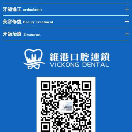
後牙種植
冷光美白
牙齒矯正
orthodontic
單顆種植
洗牙
牙齒矯正
美容修復
Beauty Treatment
半口種植
黃黑牙
兒童矯正
全瓷牙
牙齒治療
Treatment
全口種植
四環素牙
隱形矯正
牙缺失
蛀牙補牙
常見問題
齙牙
鑲牙
智齒
牙貼面
牙列不齊
烤瓷牙
牙齦出血
地包天
義齒
拔牙
牙周炎
根管治療