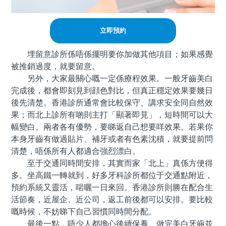
立即預約
埋留意診所係唔係擺明要你加做其他項目；如果感覺
被推銷過度，就要留意。
另外，大家最關心嘅一定係療程效果。一般牙齒美白
完成後，都會即刻見到顔色對比，但真正穩定效果要幾日
後先清楚。香港診所通常會比較保守、講求安全同自然效
果；而北上診所有啲則主打「顯著即見」，短時間可以大
幅變白。兩者各有優勢，要睇返自己想要咩效果。若果你
本身牙齒有做過貼片、補牙或者有色素沈積，就要提前問
清楚，唔係所有人都適合強烈漂白。
至于交通同時間安排，其實而家「北上」真係方便得
多。坐高鐵一轉就到，好多牙科診所都位于交通點附近，
預約系統又靈活，啱曬一日來回。香港診所則勝在配合生
活節奏，近屋企、近公司，返工前後都可以安排。要比較
嘅時候，不妨睇下自己習慣同時間分配。
最後一點，唔少人都擔心後續保養。做完美白牙齒並