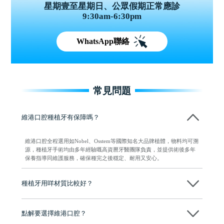
星期壹至星期日、公眾假期正常應診
9:30am-6:30pm
WhatsApp聯絡
常見問題
維港口腔種植牙有保障嗎？
維港口腔全程選用如Nobel、Osstem等國際知名大品牌植體，物料均可溯
源，種植牙手術均由多年經驗嘅高資曆牙醫團隊負責，並提供術後多年
保養指導同維護服務，確保種完之後穩定、耐用又安心。
種植牙用咩材質比較好？
現在國際上普遍用嘅係純鈦。純鈦同人體骨質相容性高，愈合得快又穩
陣，安全可靠。
點解要選擇維港口腔？