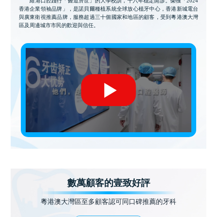
維港口腔踐行「醫道濟世」的大學校訓，十六年穩定開診。榮獲「2024
香港企業領袖品牌」，是諾貝爾種植系統全球放心植牙中心，香港新城電台
與廣東衛視推薦品牌，服務超過三十個國家和地區的顧客，受到粵港澳大灣
區及周邊城市市民的歡迎與信任。
數萬顧客的壹致好評
粵港澳大灣區至多顧客認可同口碑推薦的牙科