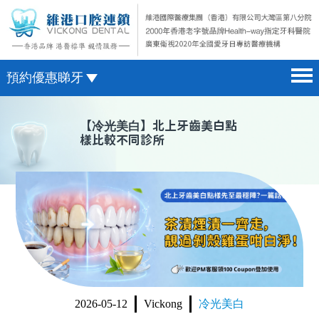
預約優惠睇牙
首頁 home page
澳門電話預約
【
冷光美白
】北上牙齒美白點
樣比較不同診所
醫院簡介 hospital introduction
微信預約
醫生介紹 doctor introduction
WhatsApp預約
醫療新聞 medical news
種植牙 dental implant
箍牙 orthodontics
收費標準 change standard
2026-05-12
Vickong
冷光美白