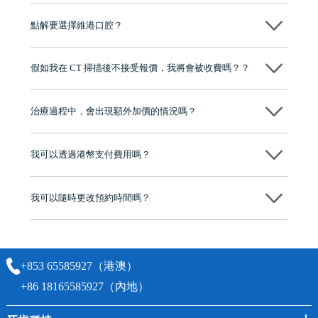
可以～醫生會先幫你進行CT SCAN檢查、評估骨量，再根據你嘅口腔情
況、預算、期望，提供多種種植方案比你參考及選擇，並告知詳細的流
點解要選擇維港口腔？
程及費用，未開始實際治療服務前，不會收取任何費用
維港口腔踐行「醫道濟世」的大學校訓，各分院匯聚來自香港、內地的
博士碩士高資歷牙醫，十七年穩定開診。榮獲「2024香港企業領袖品
假如我在 CT 掃描後不接受報價，我將會被收費嗎？？
牌」、「2025香港企業領袖品牌」，是諾貝爾種植系統全球放心植牙中
心，香港新城電台與廣東衛視推薦品牌
不會！只要未開始實際服務之前，你不會被收取任何費用。
至今已服務超過三十個國家和地區的顧客，受到粵港澳大灣區及周邊城
市市民極高的口碑評價及信任推薦 珠海、深圳設有八大分院，香港亦設
治療過程中，會出現額外加價的情況嗎？
有咨詢及服務保障中心，有任何問題都可以隨時預約免費咨詢，讓人十
分放心
不會，治療前我們會詳細說明治療方案及對應的價錢，顧客同意並簽字
後，我們才會正式進行診療服務
我可以透過港幣支付費用嗎？
可以。維港口腔會按照當日匯率轉算收取費用，而匯率會及時告知客人
我可以隨時更改預約時間嗎？
可以，請盡早通過wechat或whatsapp聯絡我們，告知我們你原本預約的
時間及資料，並且重新預約的日期及時段
+853 65585927（港澳）
+86 18165585927（內地）