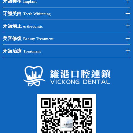
牙齒種植
Implant
前牙種植
牙齒美白
Teeth Whitening
後牙種植
冷光美白
牙齒矯正
orthodontic
單顆種植
洗牙
牙齒矯正
美容修復
Beauty Treatment
半口種植
黃黑牙
兒童矯正
全瓷牙
牙齒治療
Treatment
全口種植
四環素牙
隱形矯正
牙缺失
蛀牙補牙
常見問題
齙牙
鑲牙
智齒
牙貼面
牙列不齊
烤瓷牙
牙齦出血
地包天
義齒
拔牙
牙周炎
根管治療