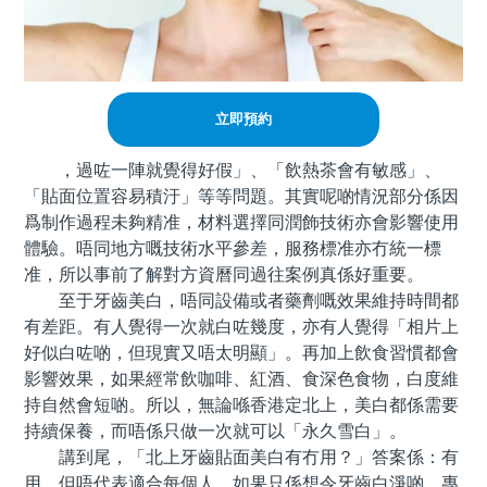
立即預約
，過咗一陣就覺得好假」、「飲熱茶會有敏感」、
「貼面位置容易積汙」等等問題。其實呢啲情況部分係因
爲制作過程未夠精准，材料選擇同潤飾技術亦會影響使用
體驗。唔同地方嘅技術水平參差，服務標准亦冇統一標
准，所以事前了解對方資曆同過往案例真係好重要。
至于牙齒美白，唔同設備或者藥劑嘅效果維持時間都
有差距。有人覺得一次就白咗幾度，亦有人覺得「相片上
好似白咗啲，但現實又唔太明顯」。再加上飲食習慣都會
影響效果，如果經常飲咖啡、紅酒、食深色食物，白度維
持自然會短啲。所以，無論喺香港定北上，美白都係需要
持續保養，而唔係只做一次就可以「永久雪白」。
講到尾，「北上牙齒貼面美白有冇用？」答案係：有
用，但唔代表適合每個人。如果只係想令牙齒白淨啲，專