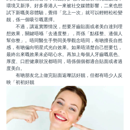
環境又新淨。好多香港人一來被社交媒體影響，二來也想
試下新嘅美容體驗，覺得「北上一次」就可以輕輕松松變
靓，係一個吸引嘅選擇。
不過，講返實際情況，想要牙齒貼面或者美白達到理
想效果，關鍵唔喺「去邊度整」，而係「點樣整、邊個人
幫你整」。唔同醫生手勢同美學觀念唔同，有啲擅長自然
感，有啲偏向明星式光白效果。如果唔清楚自己想要乜，
最終出來嘅效果未必啱心水。再加上每個人牙齒嘅底色、
厚度、口腔健康狀況都唔同，唔係個個都適合貼面或者過
度美白。
有啲朋友北上做完貼面返嚟話好靓，但都有唔少人反
映「初初好靓