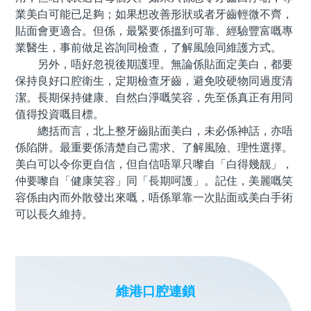
業美白可能已足夠；如果想改善形狀或者牙齒輕微不齊，
貼面會更適合。但係，最緊要係搵到可靠、經驗豐富嘅專
業醫生，事前做足咨詢同檢查，了解風險同維護方式。
另外，唔好忽視後期護理。無論係貼面定美白，都要
保持良好口腔衛生，定期檢查牙齒，避免咬硬物同過度清
潔。長期保持健康、自然白淨嘅笑容，先至係真正有用同
值得投資嘅目標。
總括而言，北上整牙齒貼面美白，未必係神話，亦唔
係陷阱。最重要係清楚自己需求、了解風險、理性選擇。
美白可以令你更自信，但自信唔單只嚟自「白得幾靓」，
仲要嚟自「健康笑容」同「長期呵護」。記住，美麗嘅笑
容係由內而外散發出來嘅，唔係單靠一次貼面或美白手術
可以長久維持。
維港口腔連鎖