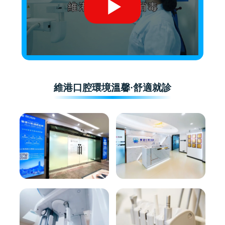
維港口腔環境溫馨·舒適就診