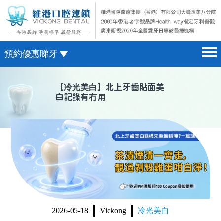
預約優惠睇牙
首頁 home page
澳門電話預約
【
冷光美白
】北上牙齒貼面美
白記錄有冇用
醫院簡介 hospital introduction
微信預約
醫生介紹 doctor introduction
WhatsApp預約
醫療新聞 medical news
種植牙 dental implant
箍牙 orthodontics
收費標準 change standard
2026-05-18
Vickong
冷光美白