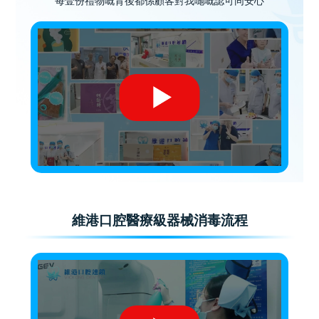
每壹份禮物嘅背後都係顧客對我哋嘅認可同安心
維港口腔醫療級器械消毒流程