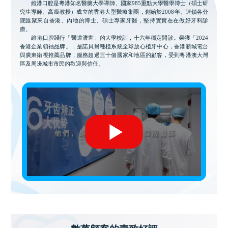
維港口腔是粵港知名醫藥大學導師、國家985重點大學醫學博士（碩士研
究生導師、高級教授）成立的香港大型醫療集團，創始於2008年。連鎖各分
院匯聚來自香港、內地的博士、碩士專家牙醫，堅持實實在在做好牙科診
療。
維港口腔踐行「醫道濟世」的大學校訓，十六年穩定開診。榮獲「2024
香港企業領袖品牌」，是諾貝爾種植系統全球放心植牙中心，香港新城電台
與廣東衛視推薦品牌，服務超過三十個國家和地區的顧客，受到粵港澳大灣
區及周邊城市市民的歡迎與信任。