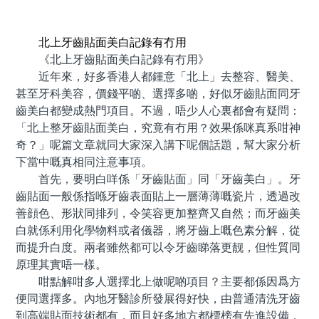
預約牙醫 contact us
北上牙齒貼面美白記錄有冇用
《北上牙齒貼面美白記錄有冇用》
近年來，好多香港人都鍾意「北上」去整容、醫美、
甚至牙科美容，價錢平啲、選擇多啲，好似牙齒貼面同牙
齒美白都變成熱門項目。不過，唔少人心裏都會有疑問：
「北上整牙齒貼面美白，究竟有冇用？效果係咪真系咁神
奇？」呢篇文章就同大家深入講下呢個話題，幫大家分析
下當中嘅真相同注意事項。
首先，要明白咩係「牙齒貼面」同「牙齒美白」。牙
齒貼面一般係指喺牙齒表面貼上一層薄薄嘅瓷片，透過改
善顔色、形狀同排列，令笑容更加整齊又自然；而牙齒美
白就係利用化學物料或者儀器，將牙齒上嘅色素分解，從
而提升白度。兩者雖然都可以令牙齒睇落更靓，但性質同
原理其實唔一樣。
咁點解咁多人選擇北上做呢啲項目？主要都係因爲方
便同選擇多。內地牙醫診所發展得好快，由普通清洗牙齒
到高端貼面技術都有，而且好多地方都標榜有先進設備，