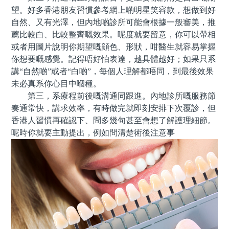
望。好多香港朋友習慣參考網上啲明星笑容款，想做到好
自然、又有光澤，但內地啲診所可能會根據一般審美，推
薦比較白、比較整齊嘅效果。呢度就要留意，你可以帶相
或者用圖片說明你期望嘅顔色、形狀，咁醫生就容易掌握
你想要嘅感覺。記得唔好怕表達，越具體越好；如果只系
講“自然啲”或者“白啲”，每個人理解都唔同，到最後效果
未必真系你心目中嗰種。
第三，系療程前後嘅溝通同跟進。內地診所嘅服務節
奏通常快，講求效率，有時做完就即刻安排下次覆診，但
香港人習慣再確認下、問多幾句甚至會想了解護理細節。
呢時你就要主動提出，例如問清楚術後注意事