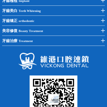
牙齒種植
Implant
前牙種植
牙齒美白
Teeth Whitening
後牙種植
冷光美白
牙齒矯正
orthodontic
單顆種植
洗牙
牙齒矯正
美容修復
Beauty Treatment
半口種植
黃黑牙
兒童矯正
全瓷牙
牙齒治療
Treatment
全口種植
四環素牙
隱形矯正
牙缺失
蛀牙補牙
常見問題
齙牙
鑲牙
智齒
牙貼面
牙列不齊
烤瓷牙
牙齦出血
地包天
義齒
拔牙
牙周炎
根管治療