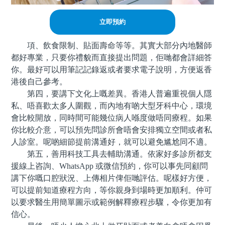
立即預約
項、飲食限制、貼面壽命等等。其實大部分內地醫師
都好專業，只要你禮貌而直接提出問題，佢哋都會詳細答
你。最好可以用筆記記錄返或者要求電子說明，方便返香
港後自己參考。
第四，要講下文化上嘅差異。香港人普遍重視個人隱
私、唔喜歡太多人圍觀，而內地有啲大型牙科中心，環境
會比較開放，同時間可能幾位病人喺度做唔同療程。如果
你比較介意，可以預先問診所會唔會安排獨立空間或者私
人診室。呢啲細節提前溝通好，就可以避免尴尬同不適。
第五，善用科技工具去輔助溝通。依家好多診所都支
援線上咨詢、WhatsApp 或微信預約，你可以事先同顧問
講下你嘅口腔狀況、上傳相片俾佢哋評估。呢樣好方便，
可以提前知道療程方向，等你親身到場時更加順利。仲可
以要求醫生用簡單圖示或範例解釋療程步驟，令你更加有
信心。