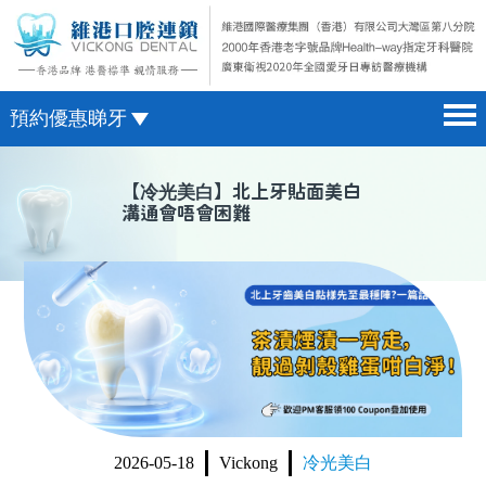
預約優惠睇牙
首頁 home page
澳門電話預約
【
冷光美白
】北上牙貼面美白
溝通會唔會困難
醫院簡介 hospital introduction
微信預約
醫生介紹 doctor introduction
WhatsApp預約
醫療新聞 medical news
種植牙 dental implant
箍牙 orthodontics
收費標準 change standard
2026-05-18
Vickong
冷光美白