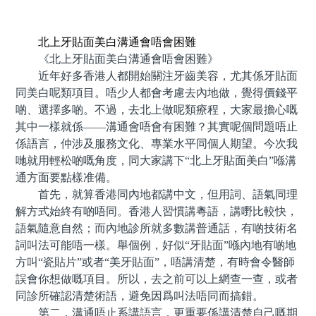
預約牙醫 contact us
北上牙貼面美白溝通會唔會困難
《北上牙貼面美白溝通會唔會困難》
近年好多香港人都開始關注牙齒美容，尤其係牙貼面
同美白呢類項目。唔少人都會考慮去內地做，覺得價錢平
啲、選擇多啲。不過，去北上做呢類療程，大家最擔心嘅
其中一樣就係——溝通會唔會有困難？其實呢個問題唔止
係語言，仲涉及服務文化、專業水平同個人期望。今次我
哋就用輕松啲嘅角度，同大家講下“北上牙貼面美白”喺溝
通方面要點樣准備。
首先，就算香港同內地都講中文，但用詞、語氣同理
解方式始終有啲唔同。香港人習慣講粵語，講嘢比較快，
語氣隨意自然；而內地診所就多數講普通話，有啲技術名
詞叫法可能唔一樣。舉個例，好似“牙貼面”喺內地有啲地
方叫“瓷貼片”或者“美牙貼面”，唔講清楚，有時會令醫師
誤會你想做嘅項目。所以，去之前可以上網查一查，或者
同診所確認清楚術語，避免因爲叫法唔同而搞錯。
第二，溝通唔止系講語言，更重要係講清楚自己嘅期