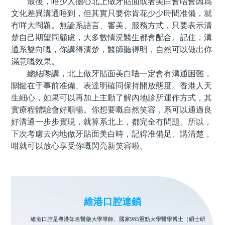
最後，唔少人擔心北上做牙貼面或者美白會唔會因爲
文化差異溝通唔到，但其實只要你肯花少少時間准備，就
冇咩大問題。無論系語言、審美、服務方式，只要表示清
楚自己期望同顧慮，大多數情況醫生都會配合。記住，溝
通系雙向嘅，你講得清楚，醫師聽得明，自然可以做出你
滿意嘅效果。
總結嚟講，北上做牙貼面美白唔一定會有溝通困難，
關鍵在于事前准備、表達明確同保持開放態度。香港人天
生細心，如果可以再加上主動了解內地診所運作方式，其
實療程體驗會好順暢。你想要嘅自然笑容，系可以通過良
好溝通一步步實現，就算系北上，都完全冇問題。所以，
下次考慮去內地做牙貼面美白時，記得准備足、講清楚，
咁就可以放心享受你嘅閃亮新笑容啦。
維港口腔連鎖
維港口腔是粵港知名醫藥大學導師、國家985重點大學醫學博士（碩士研