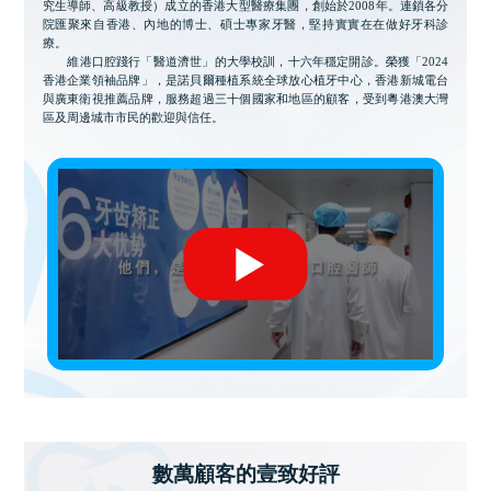
究生導師、高級教授）成立的香港大型醫療集團，創始於2008年。連鎖各分
院匯聚來自香港、內地的博士、碩士專家牙醫，堅持實實在在做好牙科診
療。
維港口腔踐行「醫道濟世」的大學校訓，十六年穩定開診。榮獲「2024
香港企業領袖品牌」，是諾貝爾種植系統全球放心植牙中心，香港新城電台
與廣東衛視推薦品牌，服務超過三十個國家和地區的顧客，受到粵港澳大灣
區及周邊城市市民的歡迎與信任。
數萬顧客的壹致好評