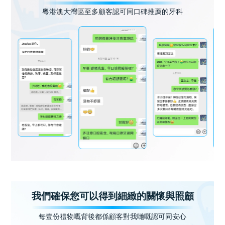
粵港澳大灣區至多顧客認可同口碑推薦的牙科
我們確保您可以得到細緻的關懷與照顧
每壹份禮物嘅背後都係顧客對我哋嘅認可同安心