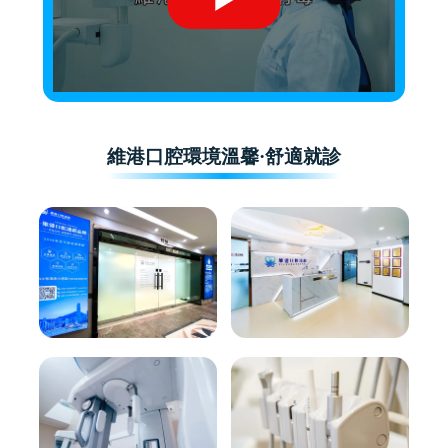
維港口腔環境溫馨·舒適就診