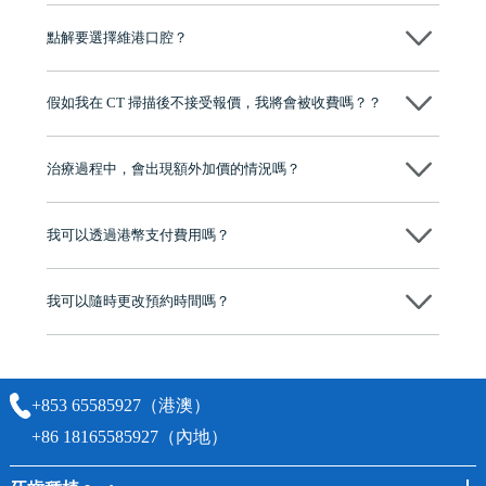
維港口腔全程選用如Nobel、Osstem等國際知名大品牌植體，物料均可溯
源，種植牙手術均由多年經驗嘅高資曆牙醫團隊負責，並提供術後多年
點解要選擇維港口腔？
保養指導同維護服務，確保種完之後穩定、耐用又安心。
維港口腔踐行「醫道濟世」的大學校訓，各分院匯聚來自香港、內地的
博士碩士高資歷牙醫，十七年穩定開診。榮獲「2024香港企業領袖品
假如我在 CT 掃描後不接受報價，我將會被收費嗎？？
牌」、「2025香港企業領袖品牌」，是諾貝爾種植系統全球放心植牙中
心，香港新城電台與廣東衛視推薦品牌
不會！只要未開始實際服務之前，你不會被收取任何費用。
至今已服務超過三十個國家和地區的顧客，受到粵港澳大灣區及周邊城
市市民極高的口碑評價及信任推薦 珠海、深圳設有八大分院，香港亦設
治療過程中，會出現額外加價的情況嗎？
有咨詢及服務保障中心，有任何問題都可以隨時預約免費咨詢，讓人十
分放心
不會，治療前我們會詳細說明治療方案及對應的價錢，顧客同意並簽字
後，我們才會正式進行診療服務
我可以透過港幣支付費用嗎？
可以。維港口腔會按照當日匯率轉算收取費用，而匯率會及時告知客人
我可以隨時更改預約時間嗎？
可以，請盡早通過wechat或whatsapp聯絡我們，告知我們你原本預約的
時間及資料，並且重新預約的日期及時段
+853 65585927（港澳）
+86 18165585927（內地）