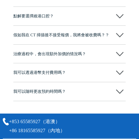
可以～醫生會先幫你進行CT SCAN檢查、評估骨量，再根據你嘅口腔情
況、預算、期望，提供多種種植方案比你參考及選擇，並告知詳細的流
點解要選擇維港口腔？
程及費用，未開始實際治療服務前，不會收取任何費用
維港口腔踐行「醫道濟世」的大學校訓，各分院匯聚來自香港、內地的
博士碩士高資歷牙醫，十七年穩定開診。榮獲「2024香港企業領袖品
假如我在 CT 掃描後不接受報價，我將會被收費嗎？？
牌」、「2025香港企業領袖品牌」，是諾貝爾種植系統全球放心植牙中
心，香港新城電台與廣東衛視推薦品牌
不會！只要未開始實際服務之前，你不會被收取任何費用。
至今已服務超過三十個國家和地區的顧客，受到粵港澳大灣區及周邊城
市市民極高的口碑評價及信任推薦 珠海、深圳設有八大分院，香港亦設
治療過程中，會出現額外加價的情況嗎？
有咨詢及服務保障中心，有任何問題都可以隨時預約免費咨詢，讓人十
分放心
不會，治療前我們會詳細說明治療方案及對應的價錢，顧客同意並簽字
後，我們才會正式進行診療服務
我可以透過港幣支付費用嗎？
可以。維港口腔會按照當日匯率轉算收取費用，而匯率會及時告知客人
我可以隨時更改預約時間嗎？
可以，請盡早通過wechat或whatsapp聯絡我們，告知我們你原本預約的
時間及資料，並且重新預約的日期及時段
+853 65585927（港澳）
+86 18165585927（內地）