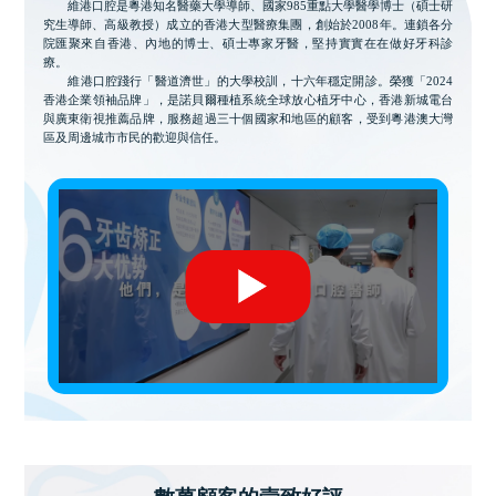
維港口腔是粵港知名醫藥大學導師、國家985重點大學醫學博士（碩士研
究生導師、高級教授）成立的香港大型醫療集團，創始於2008年。連鎖各分
院匯聚來自香港、內地的博士、碩士專家牙醫，堅持實實在在做好牙科診
療。
維港口腔踐行「醫道濟世」的大學校訓，十六年穩定開診。榮獲「2024
香港企業領袖品牌」，是諾貝爾種植系統全球放心植牙中心，香港新城電台
與廣東衛視推薦品牌，服務超過三十個國家和地區的顧客，受到粵港澳大灣
區及周邊城市市民的歡迎與信任。