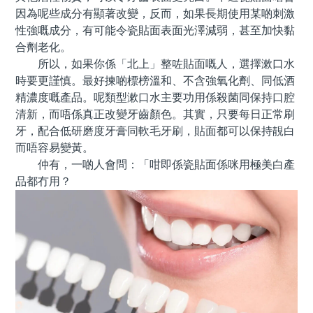
因為呢些成分有顯著改變，反而，如果長期使用某啲刺激
性強嘅成分，有可能令瓷貼面表面光澤減弱，甚至加快黏
合劑老化。
所以，如果你係「北上」整咗貼面嘅人，選擇漱口水
時要更謹慎。最好揀啲標榜溫和、不含強氧化劑、同低酒
精濃度嘅產品。呢類型漱口水主要功用係殺菌同保持口腔
清新，而唔係真正改變牙齒顏色。其實，只要每日正常刷
牙，配合低研磨度牙膏同軟毛牙刷，貼面都可以保持靚白
而唔容易變黃。
仲有，一啲人會問：「咁即係瓷貼面係咪用極美白產
品都冇用？