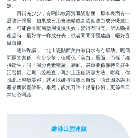
定。
再補充少少，有啲比較高質嘅瓷貼面，原本表面有一
層防汙塗層，如果成日用含酒精或高濃度漂白成分嘅漱口
水，可能會令呢層塗層慢慢失效，變得冇咁亮。所以喺揀
產品時，最好睇一睇成分表，或者問問牙醫建議，唔好盲
目跟風。
總結嚟講，「北上瓷貼面美白漱口水有冇幫助」呢個
問題答案係：有少少幫，但唔係「美白」層面，而係「維
持衛生」同「減少色素積聚」層面。最重要係保持良好生
活習慣、定期口腔檢查，再加上正確清潔方法。咁樣，你
喺北上整嘅笑容，就可以維持得靚又自然，唔會因為誤用
產品而影響效果。畢竟，靚笑容唔止係靠技術，更係靠日
常細心呵護。
維港口腔連鎖