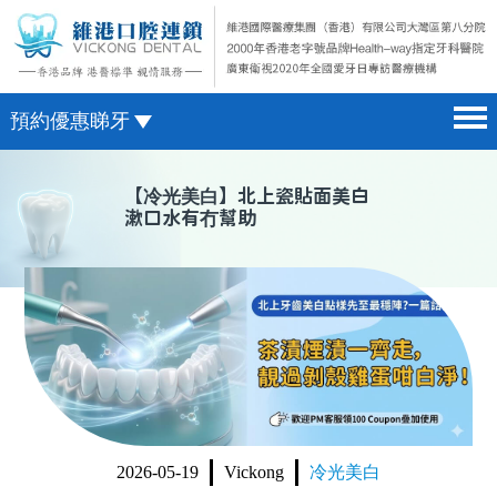
預約優惠睇牙
首頁 home page
澳門電話預約
【
冷光美白
】北上瓷貼面美白
漱口水有冇幫助
醫院簡介 hospital introduction
微信預約
醫生介紹 doctor introduction
WhatsApp預約
醫療新聞 medical news
種植牙 dental implant
箍牙 orthodontics
收費標準 change standard
2026-05-19
Vickong
冷光美白