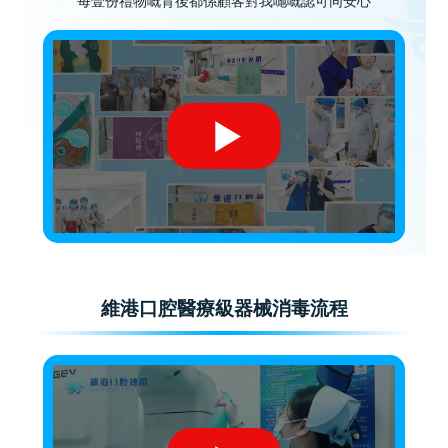
每壹份禮物嘅背後都係顧客對我哋嘅認可同安心
維港口腔醫療級器械消毒流程