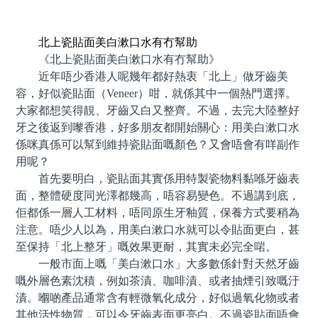
預約牙醫 contact us
北上瓷貼面美白漱口水有冇幫助
《北上瓷貼面美白漱口水有冇幫助》
近年唔少香港人呢幾年都好熱衷「北上」做牙齒美
容，好似瓷貼面（Veneer）咁，就係其中一個熱門選擇。
大家都想笑得靚、牙齒又白又整齊。不過，去完大陸整好
牙之後返到嚟香港，好多朋友都開始關心：用美白漱口水
係咪真係可以幫到維持瓷貼面嘅顏色？又會唔會有咩副作
用呢？
首先要明白，瓷貼面其實係用特製瓷物料黏喺牙齒表
面，整體硬度同光澤都幾高，唔容易變色。不過講到底，
佢都係一層人工材料，唔同原生牙釉質，保養方式要稍為
注意。唔少人以為，用美白漱口水就可以令貼面更白，甚
至保持「北上整牙」嘅效果更耐，其實未必完全啱。
一般市面上嘅「美白漱口水」大多數係針對天然牙齒
嘅外層色素沈積，例如茶漬、咖啡漬、或者抽煙引致嘅汙
漬。嗰啲產品通常含有輕微氧化成分，好似過氧化物或者
其他活性物質，可以令牙齒表面更亮白。不過瓷貼面唔會