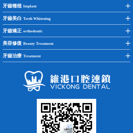
牙齒種植
Implant
前牙種植
牙齒美白
Teeth Whitening
後牙種植
冷光美白
牙齒矯正
orthodontic
單顆種植
洗牙
牙齒矯正
美容修復
Beauty Treatment
半口種植
黃黑牙
兒童矯正
全瓷牙
牙齒治療
Treatment
全口種植
四環素牙
隱形矯正
牙缺失
蛀牙補牙
常見問題
齙牙
鑲牙
智齒
牙貼面
牙列不齊
烤瓷牙
牙齦出血
地包天
義齒
拔牙
牙周炎
根管治療