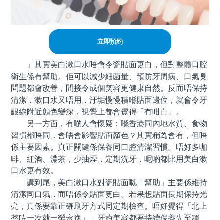
立即預約
」其實美白漱口水唔會令瓷貼面更白，但對整體口腔
衛生係有幫助。佢可以減少細菌量、預防牙周病、口氣臭
問題都會改善，間接令成個笑容更健康自然。反而唔保持
清潔，漱口水又唔用，汙垢慢慢積喺貼面邊位，就會令牙
齦線附近顏色變深，視覺上都會覺得「冇咁白」。
另一方面，有啲人會懷疑：喺香港同內地水質、食物
習慣都唔同，會唔會影響貼面顏色？其實稍為會有，但唔
係主要因素。真正關鍵係保養同口腔清潔習慣。唔好多咖
啡、紅酒、濃茶，少抽煙，定期洗牙，呢啲都比用美白漱
口水更有效。
講到尾，美白漱口水對瓷貼面嘅「幫助」主要係維持
清潔同口氣，而唔係令貼面更白。若果想貼面長期保持光
亮，真係要靠正確刷牙方式同定期檢查。唔好覺得「北上
整咗一次就一勞永逸」，牙齒美容都要持續保養先至穩