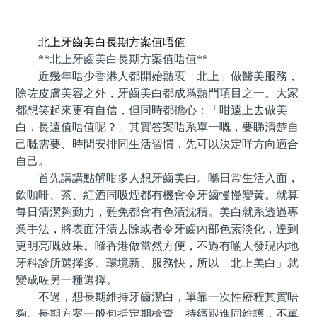
預約牙醫 contact us
北上牙齒美白長期方案值唔值
**北上牙齒美白長期方案值唔值**
近幾年唔少香港人都開始熱衷「北上」做醫美服務，
除咗皮膚美容之外，牙齒美白都成爲熱門項目之一。大家
都想笑起來更有自信，但同時都擔心：「咁遠上去做美
白，長遠值唔值呢？」其實答案唔系單一嘅，要睇清楚自
己嘅需要、時間安排同生活習慣，先可以決定咩方向適合
自己。
首先講講點解咁多人想牙齒美白。喺日常生活入面，
飲咖啡、茶、紅酒同吸煙都有機會令牙齒慢慢變黃。就算
每日清潔夠勤力，難免都會有色漬沈積。美白就系透過專
業手法，將表面汙漬去除或者令牙齒內部色素淡化，達到
更明亮嘅效果。喺香港做當然方便，不過有啲人發現內地
牙科診所選擇多、環境新、服務快，所以「北上美白」就
變成咗另一種選擇。
不過，想長期維持牙齒潔白，單靠一次性療程其實唔
夠。長期方案一般包括定期檢查、持續跟進同維護，不單