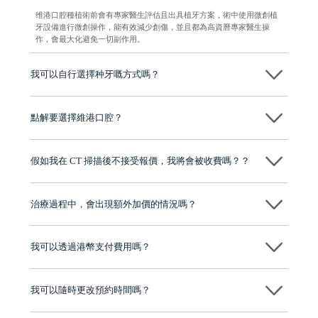
维港口腔種植術前會有專家醫生評估且出具植牙方案，術中使用微創植
牙設備進行微創操作，能有效減少創傷，並且都為高資曆專家醫生操
作，會最大化避免一切副作用。
我可以自行選擇种牙嘅方式嗎？
可以～醫生會先幫你進行CT SCAN檢查、評估骨量，再根據你嘅口腔情
況、預算、期望，提供多種種植方案比你參考及選擇，並告知詳細的流
點解要選擇維港口腔？
程及費用，未開始實際治療服務前，不會收取任何費用
維港口腔踐行「醫道濟世」的大學校訓，各分院匯聚來自香港、內地的
博士碩士高資歷牙醫，十七年穩定開診。榮獲「2024香港企業領袖品
假如我在 CT 掃描後不接受報價，我將會被收費嗎？？
牌」、「2025香港企業領袖品牌」，是諾貝爾種植系統全球放心植牙中
心，香港新城電台與廣東衛視推薦品牌
不會！只要未開始實際服務之前，你不會被收取任何費用。
至今已服務超過三十個國家和地區的顧客，受到粵港澳大灣區及周邊城
市市民極高的口碑評價及信任推薦 珠海、深圳設有八大分院，香港亦設
治療過程中，會出現額外加價的情況嗎？
有咨詢及服務保障中心，有任何問題都可以隨時預約免費咨詢，讓人十
分放心
不會，治療前我們會詳細說明治療方案及對應的價錢，顧客同意並簽字
後，我們才會正式進行診療服務
我可以透過港幣支付費用嗎？
可以。維港口腔會按照當日匯率轉算收取費用，而匯率會及時告知客人
我可以隨時更改預約時間嗎？
可以，請盡早通過wechat或whatsapp聯絡我們，告知我們你原本預約的