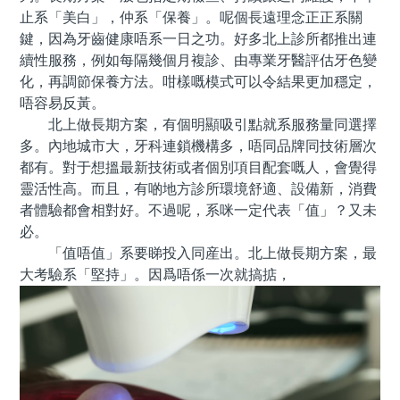
止系「美白」，仲系「保養」。呢個長遠理念正正系關
鍵，因為牙齒健康唔系一日之功。好多北上診所都推出連
續性服務，例如每隔幾個月複診、由專業牙醫評估牙色變
化，再調節保養方法。咁樣嘅模式可以令結果更加穩定，
唔容易反黃。
北上做長期方案，有個明顯吸引點就系服務量同選擇
多。內地城市大，牙科連鎖機構多，唔同品牌同技術層次
都有。對于想搵最新技術或者個別項目配套嘅人，會覺得
靈活性高。而且，有啲地方診所環境舒適、設備新，消費
者體驗都會相對好。不過呢，系咪一定代表「值」？又未
必。
「值唔值」系要睇投入同産出。北上做長期方案，最
大考驗系「堅持」。因爲唔係一次就搞掂，