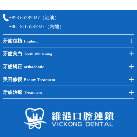
時間及資料，並且重新預約的日期及時段
+853 65585927（港澳）
+86 18165585927（內地）
牙齒種植
Implant
前牙種植
牙齒美白
Teeth Whitening
後牙種植
冷光美白
牙齒矯正
orthodontic
單顆種植
洗牙
牙齒矯正
美容修復
Beauty Treatment
半口種植
黃黑牙
兒童矯正
全瓷牙
牙齒治療
Treatment
全口種植
四環素牙
隱形矯正
牙缺失
蛀牙補牙
常見問題
齙牙
鑲牙
智齒
牙貼面
牙列不齊
烤瓷牙
牙齦出血
地包天
義齒