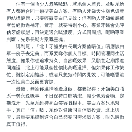
仲有一個唔少人忽略嘅點，就系個人差異。並唔系所
有人都適合同一類型美白方案。有啲人牙齒天生顔色偏黃
但結構健康，只要輕微美白已見效；但有啲人牙齒敏感或
者曾經做過補牙、箍牙，就要特別小心。專業牙醫會先評
估牙齒狀態，再決定適合嘅濃度、方式同周期。呢啲專業
判斷，先系長期方案嘅靈魂。
講到尾，「北上牙齒美白長期方案值唔值」唔應該由
單一例子去定義，而系要睇你個人目標、時間管理同生活
態度。如果你想追求持久、自然嘅效果，又願意定期跟進
同維護，北上可能系個性價比高嘅選擇。但如果你工作繁
忙、難以定期複診，或者只想短時間內見效，可能喺香港
一次性美白反而更實際。
最後，無論你選擇喺邊度做，都要記得：牙齒美白唔
系一勞永逸嘅事。平日保持口腔清潔、減少色素食物、定
期洗牙，先至系維持亮白笑容嘅根本。美白方案只系幫
手，真正「值」嘅，系你對健康同自信嘅投資。北上與
否，最重要系搵到適合自己節奏同需求嘅方案，咁先叫做
真正值得。