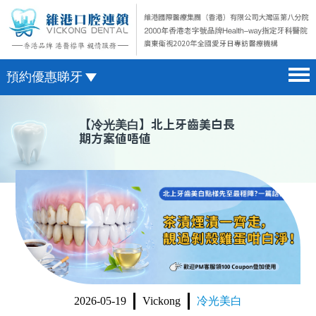
預約優惠睇牙
首頁 home page
澳門電話預約
【
冷光美白
】北上牙齒美白長
期方案值唔值
醫院簡介 hospital introduction
微信預約
醫生介紹 doctor introduction
WhatsApp預約
醫療新聞 medical news
種植牙 dental implant
箍牙 orthodontics
收費標準 change standard
2026-05-19
Vickong
冷光美白