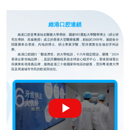
維港口腔連鎖
維港口腔是粵港知名醫藥大學導師、國家985重點大學醫學博士（碩士研
究生導師、高級教授）成立的香港大型醫療集團，創始於2008年。連鎖各分
院匯聚來自香港、內地的博士、碩士專家牙醫，堅持實實在在做好牙科診
療。
維港口腔踐行「醫道濟世」的大學校訓，十六年穩定開診。榮獲「2024
香港企業領袖品牌」，是諾貝爾種植系統全球放心植牙中心，香港新城電台
與廣東衛視推薦品牌，服務超過三十個國家和地區的顧客，受到粵港澳大灣
區及周邊城市市民的歡迎與信任。