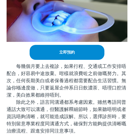
立即預約
每幾個月要上去複診，如果行程、交通或工作安排唔
配合，好容易中途放棄。咁樣就浪費咗之前做嘅努力。其
次，任何長期美白或者保養過程都需要配合生活習慣。無
論你喺邊度做，只要返屋企仲系日日飲濃茶、唔理口腔清
潔，美白效果都維持唔到。
除此之外，語言同溝通都系考慮因素。雖然粵語同普
通話大致可以溝通，但醫護解釋細節時，如果聽唔明或者
資訊唔夠清晰，就可能造成誤解。所以，選擇診所時，要
特別留意專業程度同溝通方式，確保對方能夠提供清晰嘅
治療流程、跟進安排同注意事項。