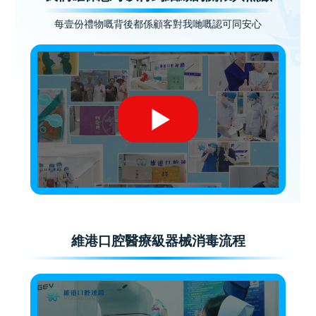
每壹份禮物嘅背後都係顧客對我哋嘅認可同安心
維港口腔醫療級器械消毒流程