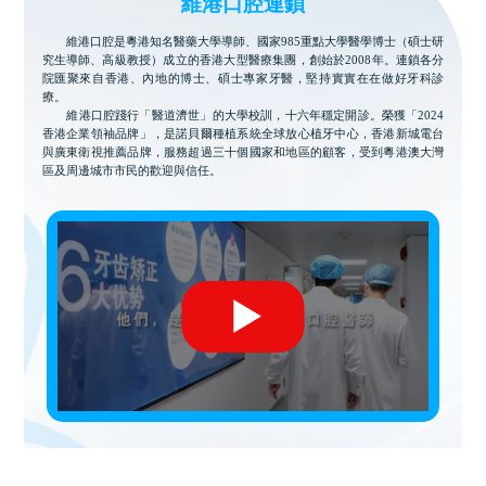
維港口腔連鎖
維港口腔是粵港知名醫藥大學導師、國家985重點大學醫學博士（碩士研
究生導師、高級教授）成立的香港大型醫療集團，創始於2008年。連鎖各分
院匯聚來自香港、內地的博士、碩士專家牙醫，堅持實實在在做好牙科診
療。
維港口腔踐行「醫道濟世」的大學校訓，十六年穩定開診。榮獲「2024
香港企業領袖品牌」，是諾貝爾種植系統全球放心植牙中心，香港新城電台
與廣東衛視推薦品牌，服務超過三十個國家和地區的顧客，受到粵港澳大灣
區及周邊城市市民的歡迎與信任。