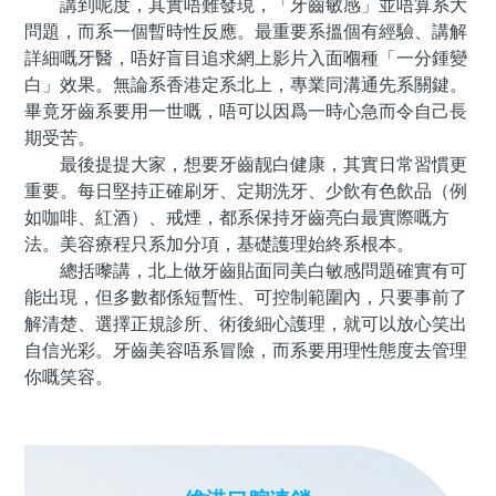
講到呢度，其實唔難發現，「牙齒敏感」並唔算系大
問題，而系一個暫時性反應。最重要系搵個有經驗、講解
詳細嘅牙醫，唔好盲目追求網上影片入面嗰種「一分鍾變
白」效果。無論系香港定系北上，專業同溝通先系關鍵。
畢竟牙齒系要用一世嘅，唔可以因爲一時心急而令自己長
期受苦。
最後提提大家，想要牙齒靓白健康，其實日常習慣更
重要。每日堅持正確刷牙、定期洗牙、少飲有色飲品（例
如咖啡、紅酒）、戒煙，都系保持牙齒亮白最實際嘅方
法。美容療程只系加分項，基礎護理始終系根本。
總括嚟講，北上做牙齒貼面同美白敏感問題確實有可
能出現，但多數都係短暫性、可控制範圍內，只要事前了
解清楚、選擇正規診所、術後細心護理，就可以放心笑出
自信光彩。牙齒美容唔系冒險，而系要用理性態度去管理
你嘅笑容。