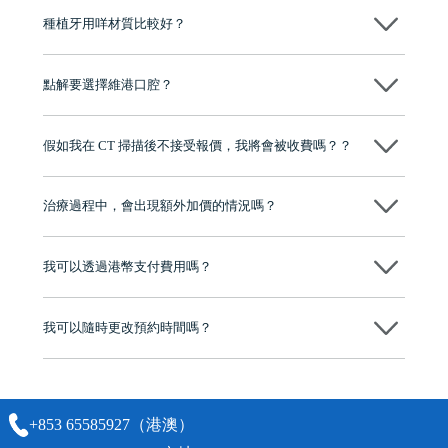
種植牙用咩材質比較好？
現在國際上普遍用嘅係純鈦。純鈦同人體骨質相容性高，愈合得快又穩
陣，安全可靠。
點解要選擇維港口腔？
維港口腔踐行「醫道濟世」的大學校訓，各分院匯聚來自香港、內地的
博士碩士高資歷牙醫，十七年穩定開診。榮獲「2024香港企業領袖品
假如我在 CT 掃描後不接受報價，我將會被收費嗎？？
牌」、「2025香港企業領袖品牌」，是諾貝爾種植系統全球放心植牙中
心，香港新城電台與廣東衛視推薦品牌
不會！只要未開始實際服務之前，你不會被收取任何費用。
至今已服務超過三十個國家和地區的顧客，受到粵港澳大灣區及周邊城
市市民極高的口碑評價及信任推薦 珠海、深圳設有八大分院，香港亦設
治療過程中，會出現額外加價的情況嗎？
有咨詢及服務保障中心，有任何問題都可以隨時預約免費咨詢，讓人十
分放心
不會，治療前我們會詳細說明治療方案及對應的價錢，顧客同意並簽字
後，我們才會正式進行診療服務
我可以透過港幣支付費用嗎？
可以。維港口腔會按照當日匯率轉算收取費用，而匯率會及時告知客人
我可以隨時更改預約時間嗎？
可以，請盡早通過wechat或whatsapp聯絡我們，告知我們你原本預約的
時間及資料，並且重新預約的日期及時段
+853 65585927（港澳）