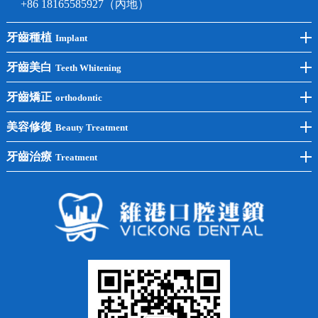
+86 18165585927（內地）
牙齒種植
Implant
前牙種植
牙齒美白
Teeth Whitening
後牙種植
冷光美白
牙齒矯正
orthodontic
單顆種植
洗牙
牙齒矯正
美容修復
Beauty Treatment
半口種植
黃黑牙
兒童矯正
全瓷牙
牙齒治療
Treatment
全口種植
四環素牙
隱形矯正
牙缺失
蛀牙補牙
常見問題
齙牙
鑲牙
智齒
牙貼面
牙列不齊
烤瓷牙
牙齦出血
地包天
義齒
拔牙
牙周炎
根管治療