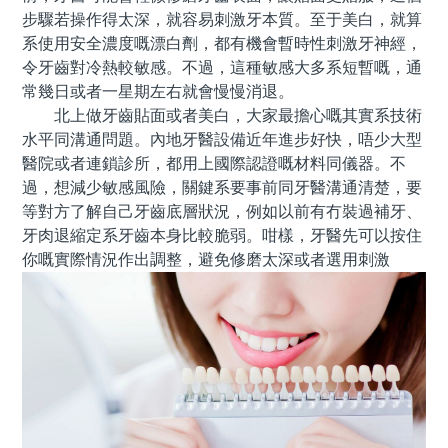
步驟若操作得太深，就容易刺激牙本質。至于美白，就算
系使用安全濃度嘅漂白劑，都有機會暫時性刺激牙神經，
令牙齒對冷熱較敏感。不過，這種敏感大多系短暫嘅，通
常幾日或者一星期左右就會慢慢消退。
北上做牙齒貼面或者美白，大家最擔心嘅其實系技術
水平同溝通問題。內地牙醫設備近年進步好快，唔少大型
醫院或者連鎖診所，都用上國際認證嘅材料同儀器。不
過，想減少敏感風險，關鍵系要事前同牙醫溝通清楚，要
等對方了解自己牙齒底層狀況，例如以前有冇裝過補牙、
牙肉退縮定系牙齒本身比較脆弱。咁樣，牙醫先可以按住
你嘅實際情況作出調整，避免修磨太深或者選用刺激