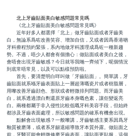
預約牙醫 contact us
北上牙齒貼面美白敏感問題常見嗎
《北上牙齒貼面美白敏感問題常見嗎》
近年好多人都選擇「北上」做牙齒貼面或者牙齒美
白，無論系爲咗改善笑容、增加自信，又或者因爲香港啲
牙科療程預約緊張，系內地做牙科護理成爲咗一種新趨
勢。不過，唔少人都會有個擔心：做貼面或者美白之後，
會唔會出現牙齒敏感？今日就等我哋一齊傾下，呢個情況
到底常唔常見，以及可以點樣預防啦。
首先，要清楚明白咩叫做「牙齒貼面」。簡單講，牙
齒貼面就系喺牙齒表面貼上一層超薄嘅瓷片或者樹脂層，
用嚟改善牙齒顔色、形狀或者輕微排列問題。而牙齒美
白，就系透過漂白劑還原牙齒本身嘅色素，讓佢變返亮
白。兩種都屬于非入侵性比較低嘅牙科美容手段，但始終
都涉及牙齒表面處理，所以敏感問題的確系有機會出現。
點解會出現敏感？一般嚟講，牙齒敏感主要系因爲牙
釉質被磨薄，或者系牙龈退縮導致牙本質外露。做貼面之
前，牙醫可能會輕微修磨牙齒表面，讓貼面更貼服，這個