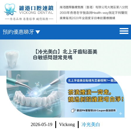
預約優惠睇牙
首頁 home page
澳門電話預約
【
冷光美白
】北上牙齒貼面美
白敏感問題常見嗎
醫院簡介 hospital introduction
微信預約
醫生介紹 doctor introduction
WhatsApp預約
醫療新聞 medical news
種植牙 dental implant
箍牙 orthodontics
收費標準 change standard
2026-05-19
Vickong
冷光美白