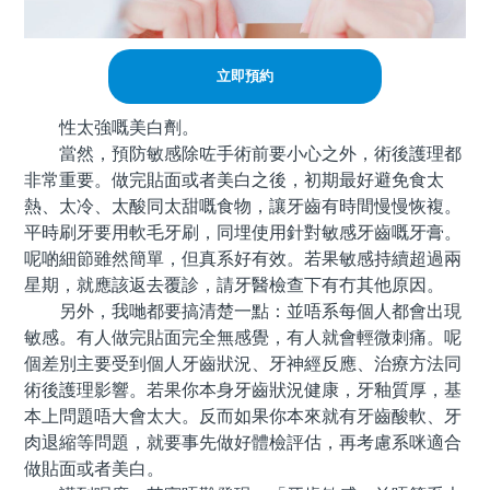
立即預約
性太強嘅美白劑。
當然，預防敏感除咗手術前要小心之外，術後護理都
非常重要。做完貼面或者美白之後，初期最好避免食太
熱、太冷、太酸同太甜嘅食物，讓牙齒有時間慢慢恢複。
平時刷牙要用軟毛牙刷，同埋使用針對敏感牙齒嘅牙膏。
呢啲細節雖然簡單，但真系好有效。若果敏感持續超過兩
星期，就應該返去覆診，請牙醫檢查下有冇其他原因。
另外，我哋都要搞清楚一點：並唔系每個人都會出現
敏感。有人做完貼面完全無感覺，有人就會輕微刺痛。呢
個差別主要受到個人牙齒狀況、牙神經反應、治療方法同
術後護理影響。若果你本身牙齒狀況健康，牙釉質厚，基
本上問題唔大會太大。反而如果你本來就有牙齒酸軟、牙
肉退縮等問題，就要事先做好體檢評估，再考慮系咪適合
做貼面或者美白。