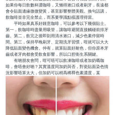
如果你每日飲數杯濃咖啡，又懶得漱口或者刷牙，長遠都
會令貼面邊緣微微變黃，甚至影響整體美觀。換句話講，
飲咖啡並非完全禁止，而系要學識點樣護理得當。
平時如果真系好鍾意咖啡，可以參考以下幾個貼士。
第一，飲咖啡時盡量用吸管，讓咖啡避開直接觸碰前排牙
齒。第二，飲完之後即刻用清水漱口，減少色素停留時
間。第三，保持早晚刷牙、定期洗牙習慣，咁就可以大大
降低貼面變色機會。仲有，就算貼面好耐色，但你原本牙
齒或者牙肉都會受飲食影響，所以口腔衛生系關鍵。
有啲朋友會問，咁可唔可以飲凍咖啡或者加奶嘅咖
啡，會唔會好啲？其實溫度同加奶與否，對瓷貼面染色情
況影響唔算太大，但加奶可以稍爲稀釋色素濃度，某