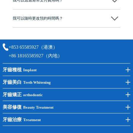
我可以透過港幣支付費用嗎？
可以。維港口腔會按照當日匯率轉算收取費用，而匯率會及時告知客人
我可以隨時更改預約時間嗎？
可以，請盡早通過wechat或whatsapp聯絡我們，告知我們你原本預約的
時間及資料，並且重新預約的日期及時段
+853 65585927（港澳）
+86 18165585927（內地）
牙齒種植
Implant
前牙種植
牙齒美白
Teeth Whitening
後牙種植
冷光美白
牙齒矯正
orthodontic
單顆種植
洗牙
牙齒矯正
美容修復
Beauty Treatment
半口種植
黃黑牙
兒童矯正
全瓷牙
牙齒治療
Treatment
全口種植
四環素牙
隱形矯正
牙缺失
蛀牙補牙