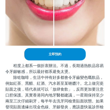
立即預約
程度上都系一個折衷辦法。不過，長期過熱飲品容易
令牙龈敏感，所以最好都系避免太燙。
除咗咖啡，生活中仲有好多都會令牙齒變色嘅飲品，
例如紅茶、黑醋、紅酒、汽水甚至某啲醬汁。北上做完瓷
貼面之後，唔代表就可以「放肆食飲」，反而更加要注意
口腔保護。其實香港同內地牙醫都建議，一星期保持至少
兩至三次仔細刷牙，每半年去洗牙同檢查貼面狀態。如果
發現貼面邊緣出現金色線、牙龈發炎，應該盡快返診所檢