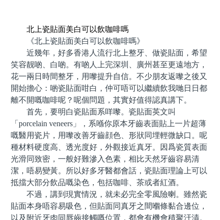
預約牙醫 contact us
北上瓷貼面美白可以飲咖啡嗎
《北上瓷貼面美白可以飲咖啡嗎》
近幾年，好多香港人流行北上整牙、做瓷貼面，希望
笑容靓啲、白啲。有啲人上完深圳、廣州甚至更遠地方，
花一兩日時間整牙，用嚟提升自信。不少朋友返嚟之後又
開始擔心：啲瓷貼面咁白，仲可唔可以繼續飲我哋日日都
離不開嘅咖啡呢？呢個問題，其實好值得認真講下。
首先，要明白瓷貼面系咩嚟。瓷貼面英文叫
「porcelain veneers」，系喺你原本牙齒表面貼上一片超薄
嘅醫用瓷片，用嚟改善牙齒顔色、形狀同埋輕微缺口。呢
種材料硬度高、透光度好，外觀接近真牙。因爲瓷質表面
光滑同致密，一般好難滲入色素，相比天然牙齒容易清
潔，唔易變黃。所以好多牙醫都會話，瓷貼面理論上可以
抵擋大部分飲品嘅染色，包括咖啡、茶或者紅酒。
不過，講到現實情況，就未必完全零風險喇。雖然瓷
貼面本身唔容易吸色，但貼面同真牙之間嗰條黏合邊位，
以及附近牙肉同唇齒接觸嘅位置，都會有機會積聚汙漬。