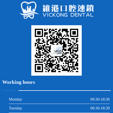
常見問題
齙牙
鑲牙
智齒
牙貼面
牙列不齊
烤瓷牙
牙齦出血
地包天
義齒
拔牙
牙周炎
根管治療
Working hours
Monday
09:30-18:30
Tuesday
09:30-18:30