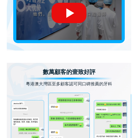
數萬顧客的壹致好評
粵港澳大灣區至多顧客認可同口碑推薦的牙科