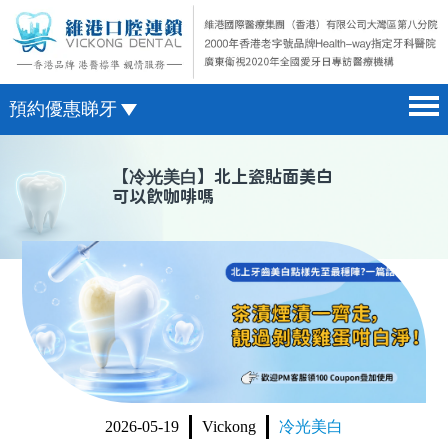
預約優惠睇牙
首頁 home page
澳門電話預約
【
冷光美白
】北上瓷貼面美白
可以飲咖啡嗎
醫院簡介 hospital introduction
微信預約
醫生介紹 doctor introduction
WhatsApp預約
醫療新聞 medical news
種植牙 dental implant
箍牙 orthodontics
收費標準 change standard
2026-05-19
Vickong
冷光美白