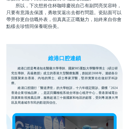
所以，下次想拎住杯咖啡慶祝自己有副閃亮笑容時，
只要有意識去保護，勇敢笑返出去都冇問題。瓷貼面可以
帶畀你更自信嘅外表，但真真正正嘅魅力，始終來自你會
點樣去珍惜同保養呢份美。
維港口腔連鎖
維港口腔是粵港知名醫藥大學導師、國家985重點大學醫學博士（碩士研
究生導師、高級教授）成立的香港大型醫療集團，創始於2008年。連鎖各分
院匯聚來自香港、內地的博士、碩士專家牙醫，堅持實實在在做好牙科診
療。
維港口腔踐行「醫道濟世」的大學校訓，十六年穩定開診。榮獲「2024
香港企業領袖品牌」，是諾貝爾種植系統全球放心植牙中心，香港新城電台
與廣東衛視推薦品牌，服務超過三十個國家和地區的顧客，受到粵港澳大灣
區及周邊城市市民的歡迎與信任。