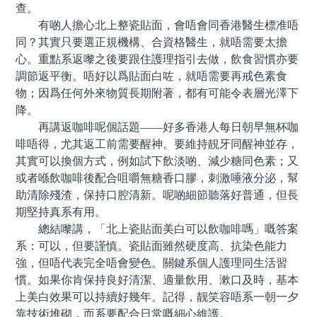
查。
有啲人擔心北上整瓷貼面，會唔會同香港醫生標准唔
同？其實只要選正規機構、合資格醫生，就唔需要太擔
心。重點系返嚟之後要跟住護理指引去做，飲食習慣亦要
調節返平衡。唔好以爲貼面白咗，就唔需要再戒色素食
物；因爲任何外來物質長期附著，都有可能令表層光澤下
降。
再講返咖啡呢個話題——好多香港人每日朝早無杯咖
啡唔得，尤其返工前需要醒神。要維持靚牙同醒神並存，
其實可以換個方式，例如試下飲淡啲、減少糖同色素；又
或者喺飲咖啡後配合咀嚼無糖香口膠，刺激唾液分泌，幫
助清除殘渣，保持口腔清新。呢啲細節聽落好普通，但長
期堅持真系有用。
總結嚟講，「北上瓷貼面美白可以飲咖啡嗎」嘅答案
系：可以，但要謹慎。瓷貼面雖然硬度高、抗染色能力
強，但唔代表完全唔會變色。關鍵系個人護理同生活習
慣。如果你肯保持良好清潔、適量飲用、漱口及時，基本
上美白效果可以持續好幾年。記得，靓笑容唔系一朝一夕
靠技術堆砌，而系要配合日常嘅細心維護。