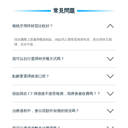
常見問題
種植牙用咩材質比較好？
現在國際上普遍用嘅係純鈦。純鈦同人體骨質相容性高，愈合得快又穩
陣，安全可靠。
我可以自行選擇种牙嘅方式嗎？
可以～醫生會先幫你進行CT SCAN檢查、評估骨量，再根據你嘅口腔情
況、預算、期望，提供多種種植方案比你參考及選擇，並告知詳細的流
點解要選擇維港口腔？
程及費用，未開始實際治療服務前，不會收取任何費用
維港口腔踐行「醫道濟世」的大學校訓，各分院匯聚來自香港、內地的
博士碩士高資歷牙醫，十七年穩定開診。榮獲「2024香港企業領袖品
假如我在 CT 掃描後不接受報價，我將會被收費嗎？？
牌」、「2025香港企業領袖品牌」，是諾貝爾種植系統全球放心植牙中
心，香港新城電台與廣東衛視推薦品牌
不會！只要未開始實際服務之前，你不會被收取任何費用。
至今已服務超過三十個國家和地區的顧客，受到粵港澳大灣區及周邊城
市市民極高的口碑評價及信任推薦 珠海、深圳設有八大分院，香港亦設
治療過程中，會出現額外加價的情況嗎？
有咨詢及服務保障中心，有任何問題都可以隨時預約免費咨詢，讓人十
分放心
不會，治療前我們會詳細說明治療方案及對應的價錢，顧客同意並簽字
後，我們才會正式進行診療服務