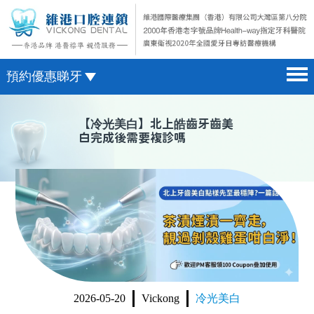
預約優惠睇牙
首頁 home page
澳門電話預約
【
冷光美白
】北上皓齒牙齒美
白完成後需要複診嗎
醫院簡介 hospital introduction
微信預約
醫生介紹 doctor introduction
WhatsApp預約
醫療新聞 medical news
種植牙 dental implant
箍牙 orthodontics
收費標準 change standard
2026-05-20
Vickong
冷光美白