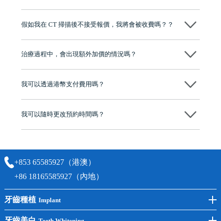
維港口腔踐行「醫道濟世」的大學校訓，各分院匯聚來自香港、內地的
博士碩士高資歷牙醫，十七年穩定開診。榮獲「2024香港企業領袖品
假如我在 CT 掃描後不接受報價，我將會被收費嗎？？
牌」、「2025香港企業領袖品牌」，是諾貝爾種植系統全球放心植牙中
心，香港新城電台與廣東衛視推薦品牌
不會！只要未開始實際服務之前，你不會被收取任何費用。
至今已服務超過三十個國家和地區的顧客，受到粵港澳大灣區及周邊城
市市民極高的口碑評價及信任推薦 珠海、深圳設有八大分院，香港亦設
治療過程中，會出現額外加價的情況嗎？
有咨詢及服務保障中心，有任何問題都可以隨時預約免費咨詢，讓人十
分放心
不會，治療前我們會詳細說明治療方案及對應的價錢，顧客同意並簽字
後，我們才會正式進行診療服務
我可以透過港幣支付費用嗎？
可以。維港口腔會按照當日匯率轉算收取費用，而匯率會及時告知客人
我可以隨時更改預約時間嗎？
可以，請盡早通過wechat或whatsapp聯絡我們，告知我們你原本預約的
時間及資料，並且重新預約的日期及時段
+853 65585927（港澳）
+86 18165585927（內地）
牙齒種植
Implant
前牙種植
牙齒美白
Teeth Whitening