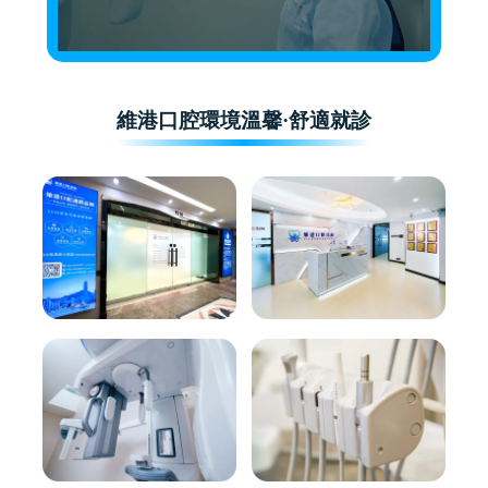
維港口腔環境溫馨·舒適就診