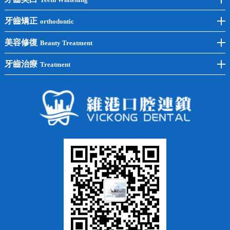
後牙種植
冷光美白
牙齒矯正
orthodontic
單顆種植
洗牙
牙齒矯正
美容修復
Beauty Treatment
半口種植
黃黑牙
兒童矯正
全瓷牙
牙齒治療
Treatment
全口種植
四環素牙
隱形矯正
牙缺失
蛀牙補牙
常見問題
齙牙
鑲牙
智齒
牙貼面
牙列不齊
烤瓷牙
牙齦出血
地包天
義齒
拔牙
牙周炎
根管治療