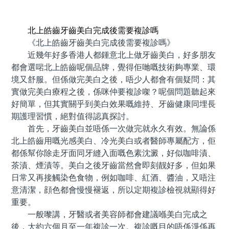
預約牙醫 contact us
北上皓齒牙齒美白完成後需要複診嗎
《北上皓齒牙齒美白完成後需要複診嗎》
近幾年好多香港人都鍾意北上做牙齒美白，好多朋友
都會選啱北上皓齒呢個品牌，覺得佢哋嘅技術夠專業、環
境又舒服。但係做完美白之後，唔少人都會有個疑問：其
實做完美白療程之後，係咪仲要複診㗎？呢個問題聽起來
好簡單，但其實關乎到美白效果嘅維持、牙齒健康同埋長
期護理習慣，絕對值得認真探討。
首先，牙齒美白並唔係一次做完就永久有效。無論係
北上皓齒用嘅光感美白、冷光美白或者醫師專屬配方，佢
都係幫你除走牙面同牙縫入面嘅色素沈澱，好似咖啡漬、
茶漬、煙漬等。美白之後牙齒當然會即刻靓好多，但如果
日常又再接觸染色食物，例如咖啡、紅酒、醬油，又唔注
意清潔，顔色都會慢慢褪返，所以定期複診檢視就顯得好
重要。
一般嚟講，牙醫或者美容師都會建議喺美白完成之
後，大約六個月至一年複診一次。複診嘅目的唔係淨係再