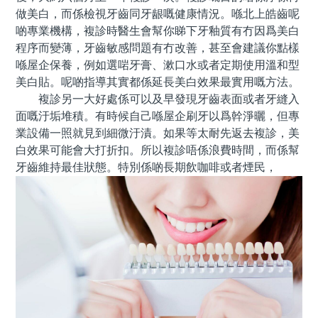
做美白，而係檢視牙齒同牙龈嘅健康情況。喺北上皓齒呢
啲專業機構，複診時醫生會幫你睇下牙釉質有冇因爲美白
程序而變薄，牙齒敏感問題有冇改善，甚至會建議你點樣
喺屋企保養，例如選啱牙膏、漱口水或者定期使用溫和型
美白貼。呢啲指導其實都係延長美白效果最實用嘅方法。
複診另一大好處係可以及早發現牙齒表面或者牙縫入
面嘅汙垢堆積。有時候自己喺屋企刷牙以爲幹淨曬，但專
業設備一照就見到細微汙漬。如果等太耐先返去複診，美
白效果可能會大打折扣。所以複診唔係浪費時間，而係幫
牙齒維持最佳狀態。特別係啲長期飲咖啡或者煙民，