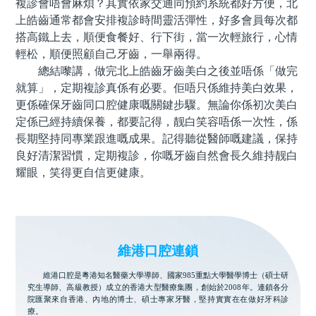
複診會唔會麻煩？其實依家交通同預約系統都好方便，北
上皓齒通常都會安排複診時間靈活彈性，好多會員每次都
搭高鐵上去，順便食餐好、行下街，當一次輕旅行，心情
輕松，順便照顧自己牙齒，一舉兩得。
總結嚟講，做完北上皓齒牙齒美白之後並唔係「做完
就算」，定期複診真係有必要。佢唔只係維持美白效果，
更係確保牙齒同口腔健康嘅關鍵步驟。無論你係初次美白
定係已經持續保養，都要記得，靓白笑容唔係一次性，係
長期堅持同專業跟進嘅成果。記得聽從醫師嘅建議，保持
良好清潔習慣，定期複診，你嘅牙齒自然會長久維持靓白
耀眼，笑得更自信更健康。
維港口腔連鎖
維港口腔是粵港知名醫藥大學導師、國家985重點大學醫學博士（碩士研
究生導師、高級教授）成立的香港大型醫療集團，創始於2008年。連鎖各分
院匯聚來自香港、內地的博士、碩士專家牙醫，堅持實實在在做好牙科診
療。