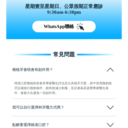
星期壹至星期日、公眾假期正常應診
9:30am-6:30pm
WhatsApp聯絡
常見問題
種植牙會唔會有副作用？
维港口腔種植術前會有專家醫生評估且出具植牙方案，術中使用微創植
牙設備進行微創操作，能有效減少創傷，並且都為高資曆專家醫生操
作，會最大化避免一切副作用。
我可以自行選擇种牙嘅方式嗎？
可以～醫生會先幫你進行CT SCAN檢查、評估骨量，再根據你嘅口腔情
況、預算、期望，提供多種種植方案比你參考及選擇，並告知詳細的流
點解要選擇維港口腔？
程及費用，未開始實際治療服務前，不會收取任何費用