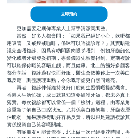
立即預約
更加需要定期俾專業人士幫手清潔同調整。
當然，好多人都會問：「如果我已經好小心，飲嘢都
用吸管，又戒煙戒咖啡，係咪可以唔複診㗎？」其實唔建
議完全唔複診。因爲有啲問題肉眼睇唔到，例如牙齒顔色
變化或者牙龈發炎初期，專業儀器先察覺得到。定期複診
可以確保你嘅笑容唔止靓，而且健康。北上皓齒好多顧客
都分享話，複診過程快而舒服，醫生會依據你上一次美白
嘅反應，調整護理重點，令你嘅牙齒更自然同透亮。
再者，複診仲係維持良好口腔衛生習慣嘅提醒機會。
香港人生活忙碌，成日就算知道要維護牙齒，都未必真正
落實。每次複診都可以當係一個「檢討」過程，由專業角
度重新了解自己口腔狀況。尤其係美白後初期，牙齒表層
仲脆弱，如果護養得唔好容易反黃，所以跟足建議複診其
實係投資自己笑容嘅關鍵。
有啲朋友可能會覺得，北上做一次已經要花時間，再