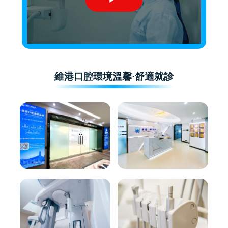
維港口腔環境溫馨·舒適就診