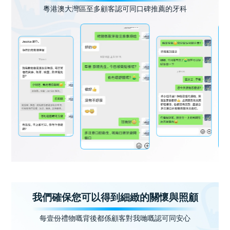
粵港澳大灣區至多顧客認可同口碑推薦的牙科
我們確保您可以得到細緻的關懷與照顧
每壹份禮物嘅背後都係顧客對我哋嘅認可同安心