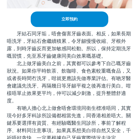
立即預約
牙結石同牙垢，唔會傷害牙齒表面。相反，如果長期
唔洗牙，牙結石會繼續積累，令牙龈慢慢收縮、牙根外
露，到時牙齒反而更加敏感同松動。所以，保持定期洗牙
嘅習慣，先至系牙齒健康同美白效果嘅基礎。
北上做牙齒美白之前，其實都可以參考下自己嘅牙齒
狀況。如果你平時飲茶、飲咖啡、食色素較重嘅食品，又
或者長時間冇洗牙，咁就更應該先做專業評估。有啲牙醫
會建議先洗牙、再隔幾日等牙龈平複之後再進行美白。咁
樣唔單止效果更平均，仲可以減少刺激，提升整體舒適
度。
有啲人擔心北上做會唔會環境同衛生標准唔同，其實
現今好多牙科診所設備都相當先進，同香港相差唔大。關
鍵系要選擇有資質、有經驗嘅醫生同診所，事前了解程
序、材料同注意事項。如果真系想美白得自然又安全，千
祈唔好貪快，一定要根據自己牙齒實際情況去決定。