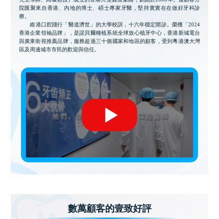
院匯聚來自香港、內地的博士、碩士專家牙醫，堅持實實在在做好牙科診
療。
維港口腔踐行「醫道濟世」的大學校訓，十六年穩定開診。榮獲「2024
香港企業領袖品牌」，是諾貝爾種植系統全球放心植牙中心，香港新城電台
與廣東衛視推薦品牌，服務超過三十個國家和地區的顧客，受到粵港澳大灣
區及周邊城市市民的歡迎與信任。
數萬顧客的壹致好評