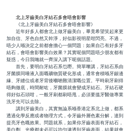
預約牙醫 contact us
北上牙齒美白牙結石多會唔會影響
《北上牙齒美白牙結石多會唔會影響》
近年好多人都會北上做牙齒美白，畢竟希望笑起來更
加自信、牙色自然又幹淨，好似影視明星咁閃亮。不過，
唔少人喺決定之前都會擔心一個問題：如果自己有好多牙
結石，會唔會影響美白效果？其實呢個問題唔少朋友都有
疑惑，今日我哋就一齊深入講下呢個話題。
首先，要明白牙結石系乜嘢。簡單嚟講，牙結石系由
牙菌膜同唾液入面嘅礦物質硬化形成，通常會積喺牙龈邊
緣、牙縫位或者牙背後嗰啲難清潔嘅位置。平時刷牙刷得
唔夠徹底，時間耐咗，牙菌膜就會變成牙結石。牙結石硬
得好似石頭咁，一般牙刷都刷唔甩，必須要搵牙醫做專業
洗牙先可以去除。
講到牙齒美白，其實無論系喺香港定系北上做，都系
透過化學反應或者物理方式，令牙齒外層色素分解，達到
提亮牙色嘅效果。問題就系，如果你牙齒表面有牙結石，
美白劑、光療都未必可以均勻滲透到牙齒表面，結果就會