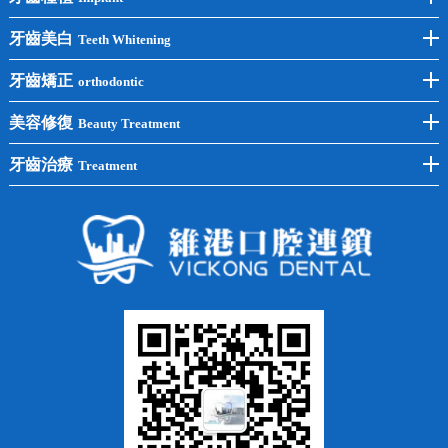
前牙種植
牙齒美白
Teeth Whitening
後牙種植
冷光美白
牙齒矯正
orthodontic
單顆種植
洗牙
牙齒矯正
美容修復
Beauty Treatment
半口種植
黃黑牙
兒童矯正
全瓷牙
牙齒治療
Treatment
全口種植
四環素牙
隱形矯正
牙缺失
蛀牙補牙
常見問題
齙牙
鑲牙
智齒
牙貼面
牙列不齊
烤瓷牙
牙齦出血
地包天
義齒
拔牙
牙周炎
根管治療