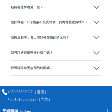
源，種植牙手術均由多年經驗嘅高資曆牙醫團隊負責，並提供術後多年
點解要選擇維港口腔？
保養指導同維護服務，確保種完之後穩定、耐用又安心。
維港口腔踐行「醫道濟世」的大學校訓，各分院匯聚來自香港、內地的
博士碩士高資歷牙醫，十七年穩定開診。榮獲「2024香港企業領袖品
假如我在 CT 掃描後不接受報價，我將會被收費嗎？？
牌」、「2025香港企業領袖品牌」，是諾貝爾種植系統全球放心植牙中
心，香港新城電台與廣東衛視推薦品牌
不會！只要未開始實際服務之前，你不會被收取任何費用。
至今已服務超過三十個國家和地區的顧客，受到粵港澳大灣區及周邊城
市市民極高的口碑評價及信任推薦 珠海、深圳設有八大分院，香港亦設
治療過程中，會出現額外加價的情況嗎？
有咨詢及服務保障中心，有任何問題都可以隨時預約免費咨詢，讓人十
分放心
不會，治療前我們會詳細說明治療方案及對應的價錢，顧客同意並簽字
後，我們才會正式進行診療服務
我可以透過港幣支付費用嗎？
可以。維港口腔會按照當日匯率轉算收取費用，而匯率會及時告知客人
我可以隨時更改預約時間嗎？
可以，請盡早通過wechat或whatsapp聯絡我們，告知我們你原本預約的
時間及資料，並且重新預約的日期及時段
+853 65585927（港澳）
+86 18165585927（內地）
牙齒種植
Implant