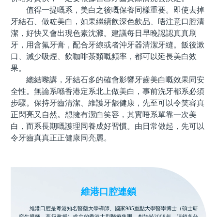
值得一提嘅系，美白之後嘅保養同樣重要。即使去掉
牙結石、做咗美白，如果繼續飲深色飲品、唔注意口腔清
潔，好快又會出現色素沈澱。建議每日早晚認認真真刷
牙，用含氟牙膏，配合牙線或者沖牙器清潔牙縫。飯後漱
口、減少吸煙、飲咖啡茶類嘅頻率，都可以延長美白效
果。
總結嚟講，牙結石多的確會影響牙齒美白嘅效果同安
全性。無論系喺香港定系北上做美白，事前洗牙都系必須
步驟。保持牙齒清潔、維護牙龈健康，先至可以令笑容真
正閃亮又自然。想擁有潔白笑容，其實唔系單靠一次美
白，而系長期嘅護理同養成好習慣。由日常做起，先可以
令牙齒真真正正健康同亮麗。
維港口腔連鎖
維港口腔是粵港知名醫藥大學導師、國家985重點大學醫學博士（碩士研
究生導師、高級教授）成立的香港大型醫療集團，創始於2008年。連鎖各分