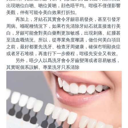
出現啲位白啲、啲位黃啲，顔色唔平均。咁樣不僅僅影響
美觀，仲有可能令美白效果打折扣。
再加上，牙結石其實會令牙龈容易發炎，甚至引發牙
周病。喺呢種情況下，如果冇先清除牙結石就直接進行美
白，牙龈可能會對美白藥劑更加敏感，出現刺痛、紅腫甚
至流血嘅情況。所以，從專業角度嚟講，做任何美白項目
之前，最好都要先洗牙、檢查牙周健康，確保冇明顯炎症
或者牙石堆積，再進行下一步療程，咁樣先安全又有效。
另外，唔少人以爲洗牙會令牙齒變薄或者容易敏感，
其實呢個系誤解。專業洗牙只系清除