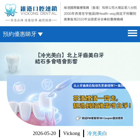
預約優惠睇牙
首頁 home page
澳門電話預約
【
冷光美白
】北上牙齒美白牙
結石多會唔會影響
醫院簡介 hospital introduction
微信預約
醫生介紹 doctor introduction
WhatsApp預約
醫療新聞 medical news
種植牙 dental implant
箍牙 orthodontics
收費標準 change standard
2026-05-20
Vickong
冷光美白