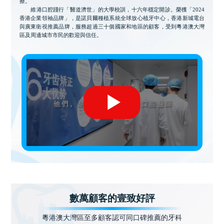
療。
維港口腔踐行「醫道濟世」的大學校訓，十六年穩定開診。榮獲「2024
香港企業領袖品牌」，是諾貝爾種植系統全球放心植牙中心，香港新城電台
與廣東衛視推薦品牌，服務超過三十個國家和地區的顧客，受到粵港澳大灣
區及周邊城市市民的歡迎與信任。
數萬顧客的壹致好評
粵港澳大灣區至多顧客認可同口碑推薦的牙科