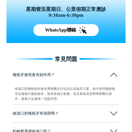
星期壹至星期日、公眾假期正常應診
9:30am-6:30pm
WhatsApp聯絡
常見問題
種植牙會唔會有副作用？
维港口腔種植術前會有專家醫生評估且出具植牙方案，術中使用微創植
牙設備進行微創操作，能有效減少創傷，並且都為高資曆專家醫生操
作，會最大化避免一切副作用。
維港口腔種植牙有保障嗎？
維港口腔全程選用如Nobel、Osstem等國際知名大品牌植體，物料均可溯
源，種植牙手術均由多年經驗嘅高資曆牙醫團隊負責，並提供術後多年
點解要選擇維港口腔？
保養指導同維護服務，確保種完之後穩定、耐用又安心。