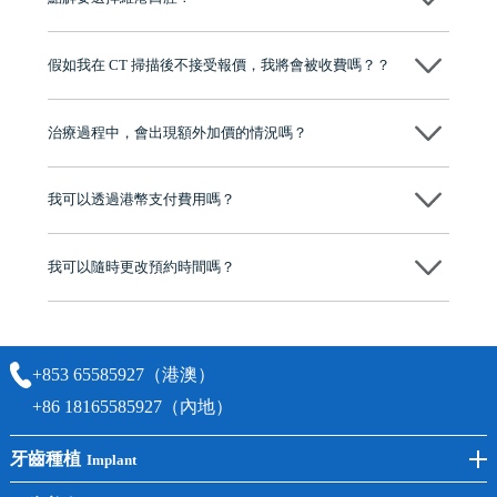
維港口腔踐行「醫道濟世」的大學校訓，各分院匯聚來自香港、內地的
博士碩士高資歷牙醫，十七年穩定開診。榮獲「2024香港企業領袖品
假如我在 CT 掃描後不接受報價，我將會被收費嗎？？
牌」、「2025香港企業領袖品牌」，是諾貝爾種植系統全球放心植牙中
心，香港新城電台與廣東衛視推薦品牌
不會！只要未開始實際服務之前，你不會被收取任何費用。
至今已服務超過三十個國家和地區的顧客，受到粵港澳大灣區及周邊城
市市民極高的口碑評價及信任推薦 珠海、深圳設有八大分院，香港亦設
治療過程中，會出現額外加價的情況嗎？
有咨詢及服務保障中心，有任何問題都可以隨時預約免費咨詢，讓人十
分放心
不會，治療前我們會詳細說明治療方案及對應的價錢，顧客同意並簽字
後，我們才會正式進行診療服務
我可以透過港幣支付費用嗎？
可以。維港口腔會按照當日匯率轉算收取費用，而匯率會及時告知客人
我可以隨時更改預約時間嗎？
可以，請盡早通過wechat或whatsapp聯絡我們，告知我們你原本預約的
時間及資料，並且重新預約的日期及時段
+853 65585927（港澳）
+86 18165585927（內地）
牙齒種植
Implant