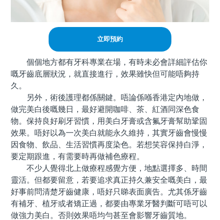
立即預約
個個地方都有牙科專業在場，有時未必會詳細評估你
嘅牙齒底層狀況，就直接進行，效果雖快但可能唔夠持
久。
另外，術後護理都係關鍵。唔論係喺香港定內地做，
做完美白後嘅幾日，最好避開咖啡、茶、紅酒同深色食
物。保持良好刷牙習慣，用美白牙膏或含氟牙膏幫助鞏固
效果。唔好以為一次美白就能永久維持，其實牙齒會慢慢
因食物、飲品、生活習慣再度染色。若想笑容保持白淨，
要定期跟進，有需要時再做補色療程。
不少人覺得北上做療程感覺方便，地點選擇多、時間
靈活。但都要留意，若要追求真正持久兼安全嘅美白，最
好事前問清楚牙齒健康，唔好只睇表面廣告。尤其係牙齒
有補牙、植牙或者矯正過，都要由專業牙醫判斷可唔可以
做強力美白。否則效果唔均勻甚至會影響牙齒質地。