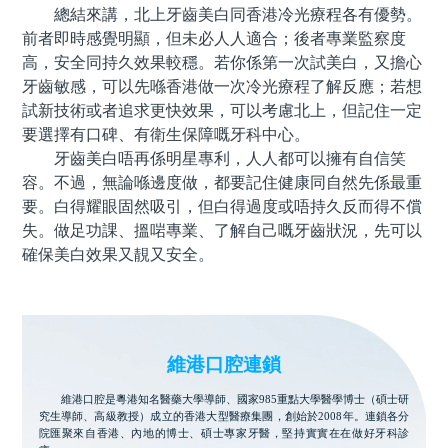
總結來講，北上牙齒美白同香港冷光療程各有優勢。
前者即時感覺明顯，但未必人人適合；後者專業監察度
高，安全同持久效果較穩。若你係第一次試美白，又擔心
牙齒敏感，可以先喺香港做一次冷光療程了解反應；若想
試新技術或者追求更快效果，可以考慮北上，但記住一定
要選擇有口碑、有衛生保障嘅牙科中心。
牙齒美白唔再係明星專利，人人都可以擁有自信笑
容。不過，無論喺邊度做，都要記住健康同自然先係最重
要。白得耀眼固然吸引，但白得過度或唔持久反而得不償
失。做足功課、搵啱專業、了解自己嘅牙齒狀況，先可以
確保美白效果又靚又安全。
維港口腔連鎖
維港口腔是粵港知名醫藥大學導師、國家985重點大學醫學博士（碩士研
究生導師、高級教授）成立的香港大型醫療集團，創始於2008年。連鎖各分
院匯聚來自香港、內地的博士、碩士專家牙醫，堅持實實在在做好牙科診