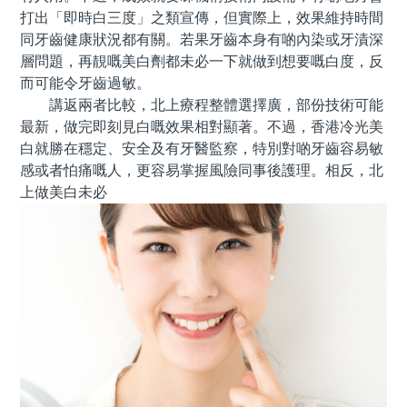
打出「即時白三度」之類宣傳，但實際上，效果維持時間
同牙齒健康狀況都有關。若果牙齒本身有啲內染或牙漬深
層問題，再靚嘅美白劑都未必一下就做到想要嘅白度，反
而可能令牙齒過敏。
講返兩者比較，北上療程整體選擇廣，部份技術可能
最新，做完即刻見白嘅效果相對顯著。不過，香港冷光美
白就勝在穩定、安全及有牙醫監察，特別對啲牙齒容易敏
感或者怕痛嘅人，更容易掌握風險同事後護理。相反，北
上做美白未必