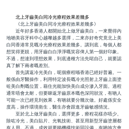
預約牙醫 contact us
北上牙齒美白同冷光療程效果差幾多
《北上牙齒美白同冷光療程效果差幾多》
近年好多香港人都開始北上做牙齒美白，一來覺得內
地啲美容牙科中心越嚟越多選擇，二來亦好奇究竟北上美
白同香港常見嘅冷光療程效果差幾多。講到底，每個人都
想笑得更靚，用牙齒白白淨淨嘅笑容俾人第一個好印象。
不過，想達到理想效果，到底邊種方法先啱自己，就要認
真了解下兩者嘅差別。
首先講返冷光美白，呢個療程喺香港已經好普遍。一
般係由牙醫操作，利用特定波長嘅冷光照射上牙齒上面塗
咗美白劑嘅位置，藉住光能加快美白成分滲入牙面。過程
通常唔會太耐，但要睇返牙齒原本嘅色深同狀況，有啲人
可能一次已經見到效果，有啲就要分幾次做。好處係安全
度高，操作環境衛生，醫生亦會跟進牙齒敏感情況。
至於北上做牙齒美白，選擇更多，療程花樣亦唔少。
除咗冷光，美白貼片、光氧技術、甚至用新型牙齒塗層都
有人用。不過，成效就要睇機構技術同設備，有啲地方會