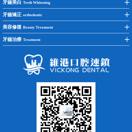
前牙種植
牙齒美白
Teeth Whitening
後牙種植
冷光美白
牙齒矯正
orthodontic
單顆種植
洗牙
牙齒矯正
美容修復
Beauty Treatment
半口種植
黃黑牙
兒童矯正
全瓷牙
牙齒治療
Treatment
全口種植
四環素牙
隱形矯正
牙缺失
蛀牙補牙
常見問題
齙牙
鑲牙
智齒
牙貼面
牙列不齊
烤瓷牙
牙齦出血
地包天
義齒
拔牙
牙周炎
根管治療