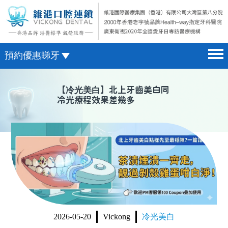
預約優惠睇牙
首頁 home page
澳門電話預約
【
冷光美白
】北上牙齒美白同
冷光療程效果差幾多
醫院簡介 hospital introduction
微信預約
醫生介紹 doctor introduction
WhatsApp預約
醫療新聞 medical news
種植牙 dental implant
箍牙 orthodontics
收費標準 change standard
2026-05-20
Vickong
冷光美白