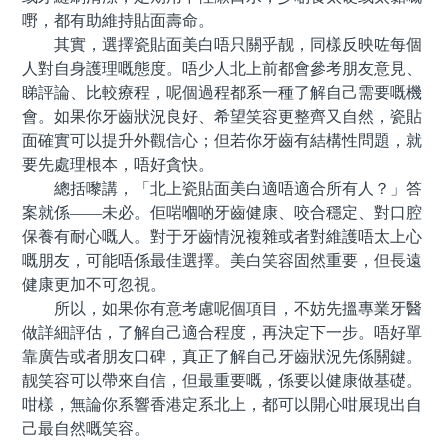
嘢，都有助維持貼面壽命。
其實，選擇瓷貼面美白唔只關乎靓，同樣反映咗每個
人對自身護理嘅態度。唔少人北上前都會參考朋友意見、
睇評論、比較療程，呢個過程都系一種了解自己需要嘅機
會。如果你牙齒狀況良好、希望笑容更整齊又自然，瓷貼
面確實可以提升外觀信心；但若你牙齒有結構性問題，就
要先處理根本，唔好貪快。
總括嚟講，「北上瓷貼面美白適唔適合所有人？」答
案就係——未必。佢啱嗰啲牙齒健康、咬合穩定、對口腔
保養有耐心嘅人。對于牙齒情況複雜或者對維護唔太上心
嘅朋友，可能唔係最佳選擇。美白笑容固然重要，但長遠
健康更加不可忽視。
所以，如果你有意考慮呢個項目，不妨先搵專業牙醫
做詳細評估，了解自己適合程度，再決定下一步。唔好單
靠廣告或者朋友口碑，真正了解自己牙齒狀況先係關鍵。
靓笑容可以帶來自信，但最重要嘅，係要以健康做基礎。
咁樣，無論你系響香港定系北上，都可以開心咁展現出自
己最自然嘅笑容。