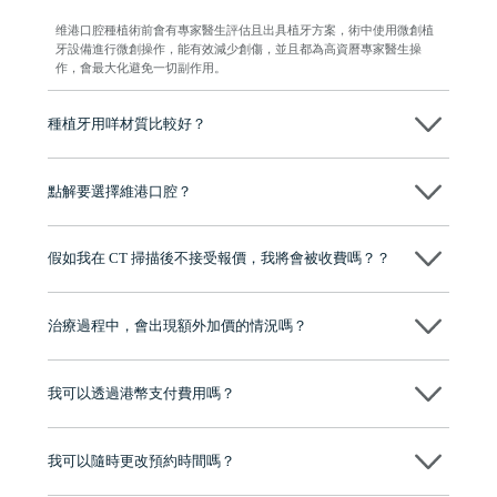
维港口腔種植術前會有專家醫生評估且出具植牙方案，術中使用微創植
牙設備進行微創操作，能有效減少創傷，並且都為高資曆專家醫生操
作，會最大化避免一切副作用。
種植牙用咩材質比較好？
現在國際上普遍用嘅係純鈦。純鈦同人體骨質相容性高，愈合得快又穩
陣，安全可靠。
點解要選擇維港口腔？
維港口腔踐行「醫道濟世」的大學校訓，各分院匯聚來自香港、內地的
博士碩士高資歷牙醫，十七年穩定開診。榮獲「2024香港企業領袖品
假如我在 CT 掃描後不接受報價，我將會被收費嗎？？
牌」、「2025香港企業領袖品牌」，是諾貝爾種植系統全球放心植牙中
心，香港新城電台與廣東衛視推薦品牌
不會！只要未開始實際服務之前，你不會被收取任何費用。
至今已服務超過三十個國家和地區的顧客，受到粵港澳大灣區及周邊城
市市民極高的口碑評價及信任推薦 珠海、深圳設有八大分院，香港亦設
治療過程中，會出現額外加價的情況嗎？
有咨詢及服務保障中心，有任何問題都可以隨時預約免費咨詢，讓人十
分放心
不會，治療前我們會詳細說明治療方案及對應的價錢，顧客同意並簽字
後，我們才會正式進行診療服務
我可以透過港幣支付費用嗎？
可以。維港口腔會按照當日匯率轉算收取費用，而匯率會及時告知客人
我可以隨時更改預約時間嗎？
可以，請盡早通過wechat或whatsapp聯絡我們，告知我們你原本預約的