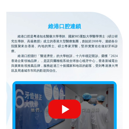
維港口腔連鎖
維港口腔是粵港知名醫藥大學導師、國家985重點大學醫學博士（碩士研
究生導師、高級教授）成立的香港大型醫療集團，創始於2008年。連鎖各分
院匯聚來自香港、內地的博士、碩士專家牙醫，堅持實實在在做好牙科診
療。
維港口腔踐行「醫道濟世」的大學校訓，十六年穩定開診。榮獲「2024
香港企業領袖品牌」，是諾貝爾種植系統全球放心植牙中心，香港新城電台
與廣東衛視推薦品牌，服務超過三十個國家和地區的顧客，受到粵港澳大灣
區及周邊城市市民的歡迎與信任。