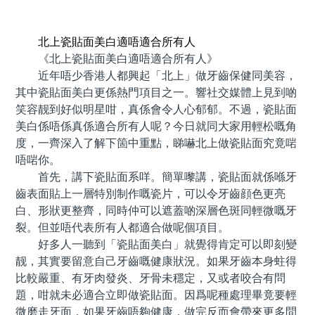
預約牙醫 contact us
北上瓷貼面美白適唔適合所有人
《北上瓷貼面美白適唔適合所有人》
近年唔少香港人都興起「北上」做牙齒保健同美容，
其中瓷貼面美白更係熱門項目之一。響社交媒體上見到啲
笑容靓到好似明星咁，真係會令人心郁郁。不過，瓷貼面
美白係唔係真係適合所有人呢？今日就同大家用輕松嘅角
度，一齊深入了解下箇中重點，睇嚇北上做瓷貼面究竟啱
唔啱你。
首先，講下瓷貼面系咩。簡單嚟講，瓷貼面就係喺牙
齒表面貼上一層特別制作嘅瓷片，可以令牙齒顔色更亮
白、形狀更整齊，同時仲可以遮蓋啲深層色斑同輕微嘅牙
裂。但並唔代表所有人都適合做呢個項目。
好多人一聽到「瓷貼面美白」就覺得肯定可以即刻變
靓，其實要留意自己牙齒嘅健康狀況。如果牙齒本身蛀得
比較嚴重、有牙肉發炎、牙骨未穩定，又或者咬合有問
題，咁就未必適合立即做瓷貼面。因爲呢種處理畢竟要輕
微磨走牙面，如果牙齒唔夠健康，做完反而會帶來更多問