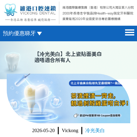
預約優惠睇牙
首頁 home page
澳門電話預約
【
冷光美白
】北上瓷貼面美白
適唔適合所有人
醫院簡介 hospital introduction
微信預約
醫生介紹 doctor introduction
WhatsApp預約
醫療新聞 medical news
種植牙 dental implant
箍牙 orthodontics
收費標準 change standard
2026-05-20
Vickong
冷光美白