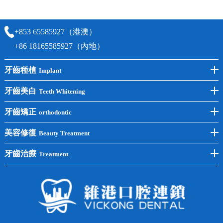
時間及資料，並且重新預約的日期及時段
+853 65585927（港澳）
+86 18165585927（內地）
牙齒種植
Implant
前牙種植
牙齒美白
Teeth Whitening
後牙種植
冷光美白
牙齒矯正
orthodontic
單顆種植
洗牙
牙齒矯正
美容修復
Beauty Treatment
半口種植
黃黑牙
兒童矯正
全瓷牙
牙齒治療
Treatment
全口種植
四環素牙
隱形矯正
牙缺失
蛀牙補牙
常見問題
齙牙
鑲牙
智齒
牙貼面
牙列不齊
烤瓷牙
牙齦出血