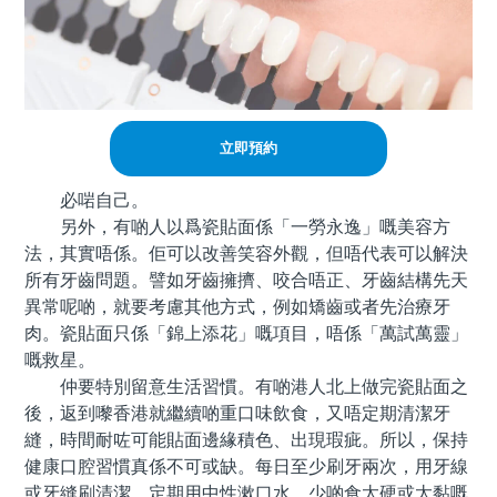
立即預約
必啱自己。
另外，有啲人以爲瓷貼面係「一勞永逸」嘅美容方
法，其實唔係。佢可以改善笑容外觀，但唔代表可以解決
所有牙齒問題。譬如牙齒擁擠、咬合唔正、牙齒結構先天
異常呢啲，就要考慮其他方式，例如矯齒或者先治療牙
肉。瓷貼面只係「錦上添花」嘅項目，唔係「萬試萬靈」
嘅救星。
仲要特別留意生活習慣。有啲港人北上做完瓷貼面之
後，返到嚟香港就繼續啲重口味飲食，又唔定期清潔牙
縫，時間耐咗可能貼面邊緣積色、出現瑕疵。所以，保持
健康口腔習慣真係不可或缺。每日至少刷牙兩次，用牙線
或牙縫刷清潔，定期用中性漱口水，少啲食太硬或太黏嘅