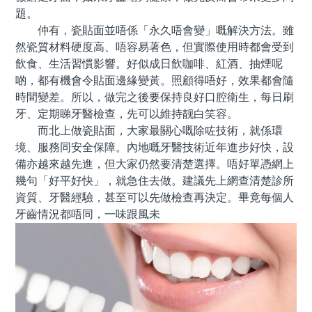
題。
仲有，瓷貼面並唔係「永久唔會變」嘅解決方法。雖
然瓷質材料硬度高、唔容易著色，但實際使用時都會受到
飲食、生活習慣影響。好似成日飲咖啡、紅酒、抽煙呢
啲，都有機會令貼面邊緣變黃。照顧得唔好，效果都會隨
時間變差。所以，做完之後要保持良好口腔衛生，每日刷
牙、定期睇牙醫檢查，先可以維持靓白笑容。
而北上做瓷貼面，大家最關心嘅除咗技術，就係環
境、服務同安全保障。內地嘅牙醫技術近年進步好快，設
備亦越來越先進，但大家仍然要清楚選擇。唔好單憑網上
幾句「好平好快」，就急住去做。建議先上網查清楚診所
資質、牙醫經驗，甚至可以先做檢查再決定。畢竟每個人
牙齒情況都唔同，一味跟風未