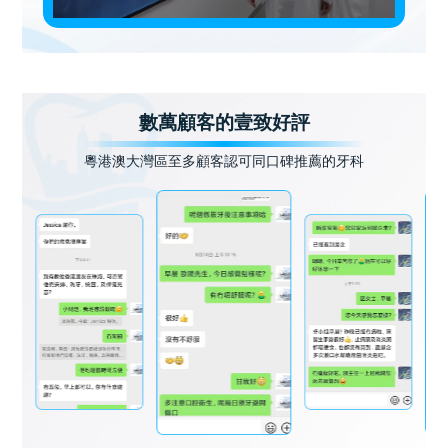
數萬顧客的壹致好評
粵港澳大灣區至多顧客認可同口碑推薦的牙科